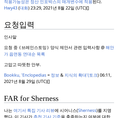
적용가능성은 정산 인포박스의 매개변수에 적용
된다.
Hwy43
(
대화
) 23:29, 2021년 8월 22일 (UTC)[]
요청입력
인사말
요청 중
양식 제안서 관련 입력사항 @
해안
(브레인스토밍)
가 읍면동 연대순 목록
고맙고 따뜻한 안부.
Bookku, 'Enclopedias
=
정보
&
지식의 확대'(
토크
) 06:11,
2021년 8월 29일 (UTC)[]
FAR for Sherness
나는
여기서 특집 기사 리뷰
에 시어니스(
Sherness
)를 지명
했다.
이 기사가
추천 기사 기준
을 충족하는지 여부에 대한