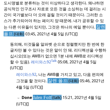
도시명별로 분류하는 것이 이상하다고 생각한다. 왜냐하면
공식적인 인구조사 자료로 모든 것을 소싱하는 데 걸리는 시
간이 국가별보다 더 오래 걸릴 것이기 때문이다. 그러한 소
스가 추가되어야 하는 페이지 양 때문에.
내가 공유할 수 있
는 다른 이유들이 있지만, 그것은 하나의 예일 뿐이다.
잘렌
폴프
(대화)
03:45, 2021년 4월 5일 (UTC)[]
동의해, 이것들을 알파벳 순으로 정렬했지만 한 번에 한
글자만 볼 수 있다는 것은 말이 안 돼.
리디렉션을 수행하
십시오(또는 AWB가 없으면 1분 내에 AWB로 리디렉션
Talk
할 수 있음).
레이와스92
05:08, 2021년 4월 5일
(UTC)[]
레이와스92
, 나는 AWB를 가지고 있고, 다음 편의에
그것을 할 것이다.
잘렌 폴프
(대화)
05:46, 2021년
4월 5일 (UTC)[]
Done
Jalen Folf
(talk)
15:21, 2021년 4월 5일
(UTC)[]