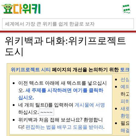
위키백과 대화:
위키프로젝트
도시
위키프로젝트 시티
페이지의 개선을 논의하기 위한
토크 
선심을
이전 텍스트 아래에 새 텍스트를 넣으십시
예의
바
오.
새 주제를 시작하려면 여기를 클릭하
하고 
십시오.
피하라
네 개의 틸트()를 입력하여
게시물에 서명
새로 
하십시오
.
~~~~
환영하
위키백과 처음 접해 보셨나요?
환영합니
필요한
다!
편집하는 법을 배우고
도움을 받아라
.
해결
요