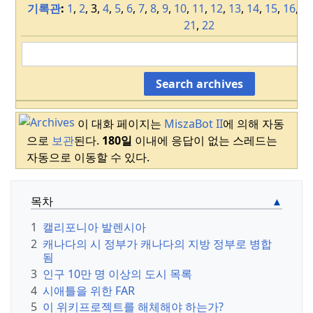
기록관
:
1
,
2
, 3,
4
,
5
,
6
,
7
,
8
,
9
,
10
,
11
,
12
,
13
,
14
,
15
,
16
,
1
21
,
22
위키프로젝트 도시
(등급 프로젝트 등급)
이 대화 페이지는
MiszaBot II
에 의해 자동
으로
보관
된다.
180일
이내에 응답이 없는 스레드는
자동으로 이동할 수 있다.
도시 포털
목차
이 페이지는
위
키프로젝트 시
1
캘리포니아 발렌시아
티
의 범위 내에
2
캐나다의 시 정부가 캐나다의 지방 정부로 병합
있으며, 위키피
됨
디아 상의
도시
,
3
인구 10만 명 이상의 도시 목록
마을
및 기타 여
4
시애틀을 위한 FAR
러
정착촌
의 커
5
이 위키프로젝트를 해체해야 하는가?