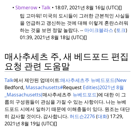
•
Sbmerow
•
Talk
• 18:07, 2021년 8월 16일 (UTC)[]
팁 고마워!
미국의 도시들이 그러한 근본적인 사실들
을 언급하고 갱신하는 것에 대해 이렇게 혼란스러워
하는 것을 보면 정말 놀랍다. --
마이크블라스
(
토크
)
01:39, 2021년 8월 18일 (UTC)[]
매사추세츠 주, 새 베드포드 편집
요청 관련 도움말
Talk
에서 제안된 업데이트
:
매사추세츠주 뉴베드포드(New
Bedford,
Massachusetts#
Request
Edities)2021년
8월
_Massachusetts(
매사추세츠주
뉴베드포드
)에 대한 이 그
룹의 구성원들이 관심을 가질 수 있는 사항이다.
나는 뉴베
드포드 시에서 일하기 때문에 이해충돌이 있다.
원조는 대단
히 감사할 것이다.
감사합니다.
허드슨2276
(
대화
) 17:29,
2021년 8월 19일 (UTC)[]