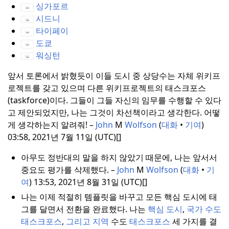
싱가포르
시드니
타이페이
도쿄
워싱턴
앞서 토론에서 밝혔듯이 이들 도시 중 상당수는 자체 위키프
로젝트를 갖고 있으며 다른 위키프로젝트의 태스크포스
(taskforce)이다.
그들이 그들 자신의 임무를 수행할 수 있다
고 제안되었지만, 나는 그것이 차선책이라고 생각한다.
어떻
게 생각하는지 알려줘! –
John
M
Wolfson
(
대화
•
기여
)
03:58, 2021년 7월 11일 (UTC)[]
아무도 정반대의 말을 하지 않았기 때문에, 나는 앞서서
중요도 평가를 삭제했다.
–
John
M
Wolfson
(
대화
•
기
여
) 13:53, 2021년 8월 31일 (UTC)[]
나는 이제 적절히 템플릿을 바꾸고 모든 핵심 도시에 태
그를 달면서 전환을 완료했다.
나는
핵심 도시
,
국가 수도
태스크포스
,
그리고 지역
수도
태스크포스
세 가지를 결