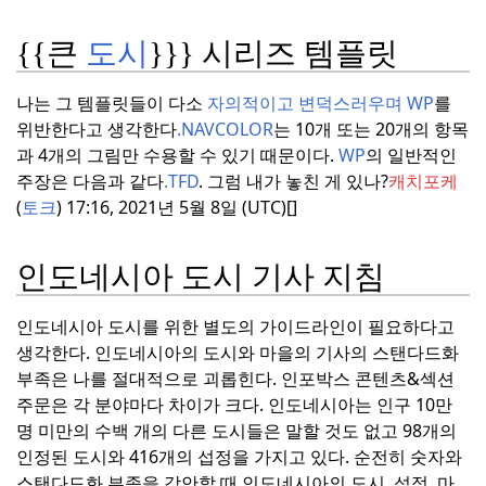
{{큰
도시
}}} 시리즈 템플릿
나는 그 템플릿들이 다소
자의적이고 변덕스러우며
WP
를
위반한다고 생각한다
.
NAVCOLOR
는 10개 또는 20개의 항목
과 4개의 그림만 수용할 수 있기 때문이다.
WP
의 일반적인
주장은 다음과 같다
.
TFD
. 그럼 내가 놓친 게 있나?
캐치포케
(
토크
) 17:16, 2021년 5월 8일 (UTC)[]
인도네시아 도시 기사 지침
인도네시아 도시를 위한 별도의 가이드라인이 필요하다고
생각한다.
인도네시아의 도시와 마을의 기사의 스탠다드화
부족은 나를 절대적으로 괴롭힌다.
인포박스 콘텐츠&섹션
주문은 각 분야마다 차이가 크다.
인도네시아는 인구 10만
명 미만의 수백 개의 다른 도시들은 말할 것도 없고 98개의
인정된 도시와 416개의 섭정을 가지고 있다.
순전히 숫자와
스탠다드화 부족을 감안할 때 인도네시아의 도시, 섭정, 마