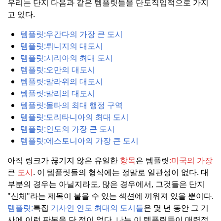
우리는 단지 다음과 같은 템플릿들을 단도직입적으로 가지
고 있다.
템플릿:
우간다의 가장 큰 도시
템플릿:
튀니지의 대도시
템플릿:
시리아의 최대 도시
템플릿:
오만의 대도시
템플릿:
말라위의 대도시
템플릿:
말리의 대도시
템플릿:
몰타의 최대 행정 구역
템플릿:
모리타니아의 최대 도시
템플릿:
인도의 가장 큰 도시
템플릿:
에스토니아의 가장 큰 도시
아직 링크가 끊기지 않은 유일한
항목
은 템플릿
:
미국의 가장
큰
도시
.
이 템플릿들의 형식에는 정말로 일관성이 없다.
대
부분의 경우는 아닐지라도, 많은 경우에서, 그것들은 단지
"신체"라는 제목이 붙을 수 있는 섹션에 끼워져 있을 뿐이다.
템플릿:
특집
기사인 인도 최대의 도시들
은 몇 년 동안 그 기
사에 이런 판본을 단 적이 없다.
나는 이 템플릿들이 매력적