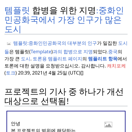
템플릿
합병을 위한 지명
:
중화인
민공화국에서 가장 인구가 많은
도시
템플릿:
중화인민공화국의 대부분의 인구
가 밀집한
도시
들
은 템플릿(
Template
)
과의 합병으로 지명
되었다
.
중국
의
가장 큰
도시
.
토론용 템플리트 페이지
의
템플리트 항목
에서
토론에 대한 설명을 요청받으십시오.
감사합니다.
캐치포케
(
토크
) 20:39, 2021년 4월 25일 (UTC)[]
프로젝트의 기사 중 하나가 개선
대상으로 선택됨!
안녕
본 프로젝트의 범위에 해당하는