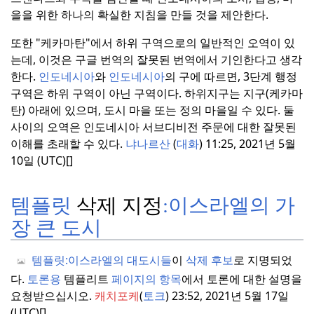
을을 위한 하나의 확실한 지침을 만들 것을 제안한다.
또한 "케카마탄"에서 하위 구역으로의 일반적인 오역이 있
는데, 이것은 구글 번역의 잘못된 번역에서 기인한다고 생각
한다.
인도네시아
와
인도네시아
의 구에 따르면, 3단계 행정
구역은 하위 구역이 아닌 구역이다.
하위지구는 지구(케카마
탄) 아래에 있으며, 도시 마을 또는 정의 마을일 수 있다.
둘
사이의 오역은 인도네시아 서브디비전 주문에 대한 잘못된
이해를 초래할 수 있다.
냐나르산
(
대화
) 11:25, 2021년 5월
10일 (UTC)[]
템플릿
삭제 지정
:
이스라엘의 가
장 큰 도시
템플릿:
이스라엘의 대도시들
이
삭제 후보
로 지명되었
다.
토론용
템플리트
페이지의 항목
에서 토론에 대한 설명을
요청받으십시오.
캐치포케
(
토크
) 23:52, 2021년 5월 17일
(UTC)[]