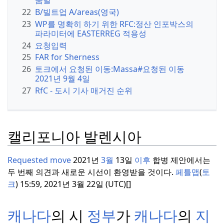
움말
트
22
B/빌트업 A/areas(영국)
의
23
WP를 명확히 하기 위한 RFC:
정산 인포박스의
품
파라미터에 EASTERREG 적용성
질
24
요청입력
프로젝트
척
25
FAR for Sherness
도
26
토크에서 요청된 이동:Massa#요청된 이동
에
2021년 9월 4일
대
27
RfC - 도시 기사 매거진 순위
한
등
급
이
캘리포니아 발렌시아
필
요
Requested move
2021년
3월
13일
이후
합병 제안에서는
하
두 번째 의견과 새로운 시선이 환영받을 것이다.
페틀맵
(
토
지
크
) 15:59, 2021년 3월 22일 (UTC)[]
않
다.
캐나다
의 시
정부
가
캐나다
의
지