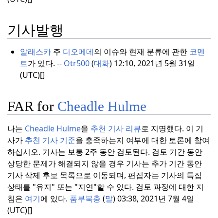
기사발행
알래스카
주
디오메데
의 이슈와 현재 분류에 관한
코멘
트
가 있다. --
Otr500
(
대화
) 12:10, 2021년 5월 31일
(UTC)[]
FAR for
Cheadle Hulme
나는
Cheadle Hulme
을
추천 기사 리뷰
로 지명했다.
이 기
사가
추천 기사 기준
을 충족하는지 여부에 대한 토론에 참여
하십시오.
기사는 보통 2주 동안 검토된다.
검토 기간 동안
상당한 문제가 해결되지 않을 경우 기사는 추가 기간 동안
기사 삭제 후보 목록으로 이동되며, 편집자는 기사의 특집
상태를 "유지" 또는 "지연"할 수 있다.
검토 과정에 대한 지
침은
여기
에 있다.
품부북충
(
말
) 03:38, 2021년 7월 4일
(UTC)[]