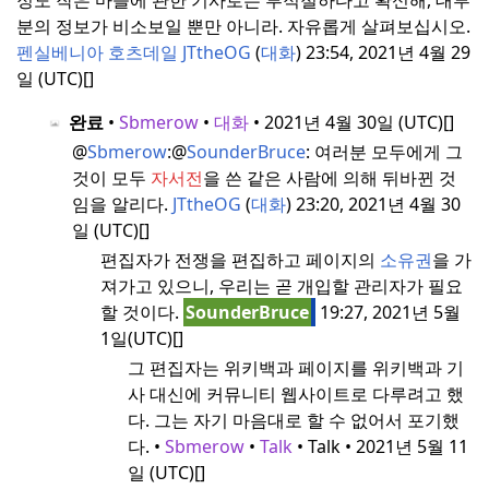
분의 정보가 비소보일 뿐만 아니라.
자유롭게 살펴보십시오.
펜실베니아 호츠데일
JTtheOG
(
대화
) 23:54, 2021년 4월 29
일 (UTC)[]
완료
•
Sbmerow
•
대화
• 2021년 4월 30일 (UTC)[]
@
Sbmerow
:
@
SounderBruce
:
여러분 모두에게 그
것이 모두
자서전
을 쓴 같은 사람에 의해 뒤바뀐 것
임을 알리다.
JTtheOG
(
대화
) 23:20, 2021년 4월 30
일 (UTC)[]
편집자가 전쟁을 편집하고 페이지의
소유권
을 가
져가고 있으니, 우리는 곧 개입할 관리자가 필요
할 것이다.
SounderBruce
19:27, 2021년 5월
1일(UTC)[]
그 편집자는 위키백과 페이지를 위키백과 기
사 대신에 커뮤니티 웹사이트로 다루려고 했
다.
그는 자기 마음대로 할 수 없어서 포기했
다.
•
Sbmerow
•
Talk
• Talk • 2021년 5월 11
일 (UTC)[]