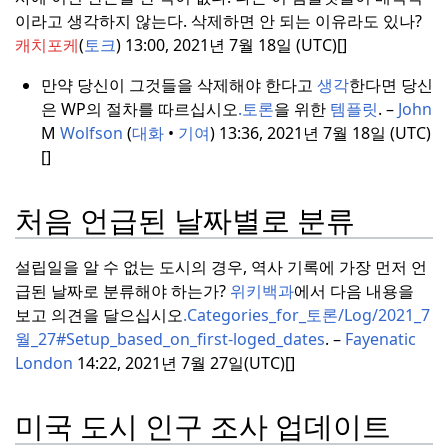
이라고 생각하지 않는다.
삭제하면 안 되는 이유라도 있나?
캐치포케
(
토크
) 13:00, 2021년 7월 18일 (UTC)[]
만약 당신이 그것들을 삭제해야 한다고
생각
한다면 당신
은 WP의 절차를 따르십시오
.
토론
을 위한
템플릿
.
–
John
M
Wolfson
(
대화
•
기여
) 13:36, 2021년 7월 18일 (UTC)
[]
처음 언급된 날짜별로 분류
설립일을 알 수 없는 도시의 경우, 역사 기록에 가장 먼저 언
급된 날짜로 분류해야 하는가?
위키백과
에서 다음 내용을
보고 의견을 달으십시오
.
Categories_for_토론/Log/2021_7
월_27#Setup_based_on_first-loged_dates
.
–
Fayenatic
London
14:22, 2021년 7월 27일(UTC)[]
미국 도시 인구 조사 업데이트