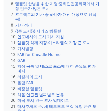
버리지 개선을
6
템플릿 합병을 위한 지명:
중화인민공화국에서 가
장 인구가 많은 도시
위한 공동 노력
7
프로젝트의 기사 중 하나가 개선 대상으로 선택
이다.
참여하려
됨!
면 프로젝트 페
8
기사 정리
이지를 방문하
9
{{큰 도시}}} 시리즈 템플릿
여
토론
에 참여
10
인도네시아 도시 기사 지침
하고 열려 있는
11
템플릿 삭제 지정:
이스라엘의 가장 큰 도시
태스크 목록을
12
기사발행
확인하십시오.
13
FAR for Cheadle Hulme
이
14
GAR
페
15
핵심 목록 및 태스크 포스에 대한 중요도 평가
이
폐지
지
16
라킬라의 도시
에
17
올덤 FAR
는
18
비정형 템플릿
프
19
처음 언급된 날짜별로 분류
로
20
미국 도시 인구 조사 업데이트
젝
21
매사추세츠 주, 새 베드포드 편집 요청 관련 도