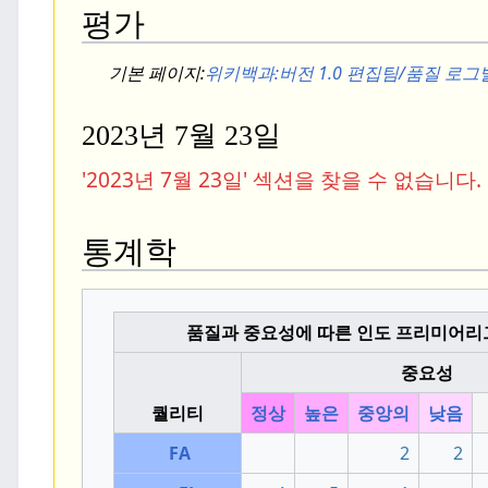
평가
기본 페이지:
위키백과:
버전 1.0 편집팀/품질 로
2023년 7월 23일
'2023년 7월 23일' 섹션을 찾을 수 없습니다.
통계학
품질과 중요성에 따른 인도 프리미어리
중요성
퀄리티
정상
높은
중앙의
낮음
FA
2
2