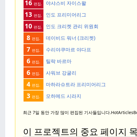
16
야샤스비 자이스왈
편집.
13
인도 프리미어리그
편집.
10
인도 크리켓 관리 위원회
편집.
8
데이비드 워너 (크리켓)
편집.
7
수리야쿠마르 야다프
편집.
6
틸락 바르마
편집.
6
사워브 강굴리
편집.
4
마하라슈트라 프리미어리그
편집.
3
모하메드 시라지
편집.
최근 7일 동안 가장 많이 편집된 기사들입니다.
HotArticles
이 프로젝트의 중요 페이지 