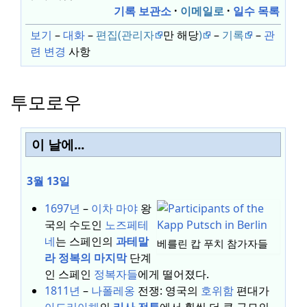
기록 보관소
이메일로
일수 목록
보기
–
대화
–
편집(관리자
만 해당
)
–
기록
–
관
련 변경
사항
투모로우
이 날에...
3월 13일
1697년
–
이차 마야
왕
국의 수도인
노즈페테
네
는 스페인의
과테말
베를린 캅 푸치 참가자들
라
정복의 마지막
단계
인 스페인
정복자들
에게 떨어졌다.
1811년
–
나폴레옹
전쟁: 영국의
호위함
편대가