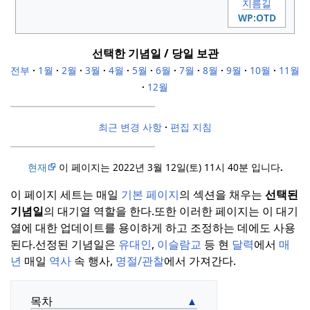
지름길
WP:OTD
선택한 기념일
/
당일
보관
전부
·
1월
·
2월
·
3월
·
4월
·
5월
·
6월
·
7월
·
8월
·
9월
·
10월
·
11월
·
12월
최근 변경 사항
·
편집 지침
현재
이 페이지는 2022년 3월 12일(토) 11시 40분 입니다
.
이 페이지 세트는 매일
기본 페이지
의 섹션을 채우는
선택된
기념일
의 대기열 역할을 한다.
또한 이러한 페이지는 이 대기
열에 대한 업데이트를 용이하게 하고 조정하는 데에도 사용
된다.
선정된 기념일은
유대인
,
이슬람교
등 현
달력
에서
매
년
매일
역사
속 행사,
명절/관찰
에서 가져간다.
목차