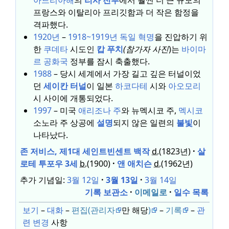
아드리아해
의
리사
전투
에서 훨씬 더 큰 규모의
프랑스와 이탈리아 프리깃함과 더 작은 함정을
격파했다.
1920년
–
1918~1919년 독일 혁명
을 진압하기 위
한
쿠데타
시도인
캅 푸치
(참가자 사진
)는
바이마
르 공화국
정부를 잠시 축출했다.
1988
– 당시 세계에서 가장 길고 깊은 터널이었
던
세이칸 터널
이 일본
하코다테
시와
아오모리
시 사이에 개통되었다.
1997
– 미국
애리조나
주
와 뉴멕시코 주,
멕시코
소노라 주 상공에
설명
되지 않은 일련의
불빛
이
나타났다.
존 저비스, 제1대 세인트빈센트
백작
d.
(1823년)
살
로테 투포우 3세
b.
(1900)
앤 애치슨
d.
(1962년)
추가 기념일:
3월 12일
3월 13일
3월 14일
기록 보관소
이메일로
일수 목록
보기
–
대화
–
편집(관리자
만 해당
)
–
기록
–
관
련 변경
사항