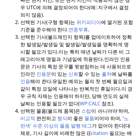
우 UTC에 의해 결정되어야 한다(예: 지구에서 결정
되지 않음).
선택된 기사(구형 항목)는
위키피디아
에 열거된 포함
기준을 준수해야 한다
.
연중무휴
.
선택한 기사(볼드체인지 항목)를 업데이트하여 정확
한 발생일/발생일 및 발생일/발생일을 명확하게 명
시할 필요가 있다.
이는 특히 매년 날짜가 다른 비 그
레고리아계 명절과 기념일에 적용된다.
인라인 인용
문은 기사의 특정 문구를 뒷받침하는 데 사용되므로
인라인
인용문
이 있는
신뢰
할 수 있는
출처
에 날짜를
인용
해야
한다
.
유일한 예외는 월의 첫 번째 월요일과
같이 특정 요일에 나타나는 반복적인 휴일이다.
이 경
우 규칙 자체는 인용해야 하지만, 당해 연도의 실제
날짜는 인용할 필요가 없다(
WP:CALC
참조).
선택된 물품(볼드체 품목)은
스텁
이
아니어야
하며,
비교적
완전하고
형식
이 좋은
물품
이어야 하며, '
노
란색' 수준 이상의 물품 발행 태그
가 없어야 한다(대
체로, 기사 길이에 비례한 많은 {{
citation
필요)는 배