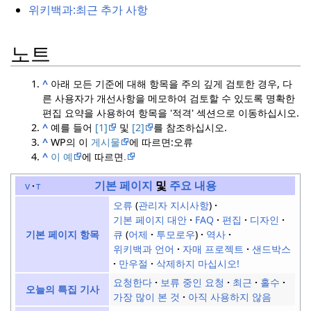
위키백과:
최근 추가 사항
노트
^
아래 모든 기준에 대해 항목을 주의 깊게 검토한 경우, 다
른 사용자가 개선사항을 메모하여 검토할 수 있도록 명확한
편집 요약을 사용하여 항목을 '적격' 섹션으로 이동하십시오.
^
예를 들어
[1]
및
[2]
를 참조하십시오.
^
WP의 이
게시물
에 따르면:
오류
^
이 예
에 따르면
.
기본 페이지
및
주요 내용
v
t
오류
관리자 지시사항
기본 페이지 대안
FAQ
편집
디자인
큐
어제
투모로우
역사
기본 페이지 항목
위키백과 언어
자매 프로젝트
샌드박스
만우절
삭제하지 마십시오!
요청한다
보류 중인 요청
최근
홀수
오늘의 특집 기사
가장 많이 본 것
아직 사용하지 않음