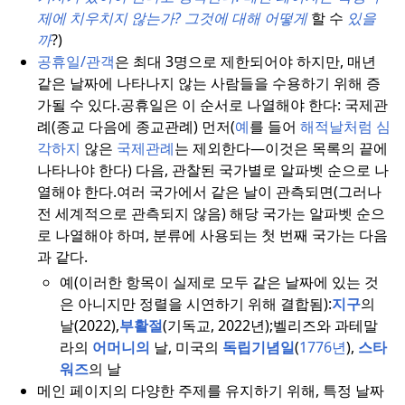
제에 치우치지 않는가?
그것에 대해 어떻게
할 수
있을
까
?)
공휴일/관객
은 최대 3명으로 제한되어야 하지만, 매년
같은 날짜에 나타나지 않는 사람들을 수용하기 위해 증
가될 수 있다.
공휴일은 이 순서로 나열해야 한다: 국제관
례(종교 다음에 종교관례) 먼저(
예
를 들어
해적날처럼 심
각하지
않은
국제관례
는 제외한다—이것은 목록의 끝에
나타나야 한다) 다음, 관찰된 국가별로 알파벳 순으로 나
열해야 한다.
여러 국가에서 같은 날이 관측되면(그러나
전 세계적으로 관측되지 않음) 해당 국가는 알파벳 순으
로 나열해야 하며, 분류에 사용되는 첫 번째 국가는 다음
과 같다.
예(이러한 항목이 실제로 모두 같은 날짜에 있는 것
은 아니지만 정렬을 시연하기 위해 결합됨):
지구
의
날(2022),
부활절
(기독교, 2022년);
벨리즈와 과테말
라의
어머니의
날, 미국의
독립기념일
(
1776년
),
스타
워즈
의 날
메인 페이지의 다양한 주제를 유지하기 위해, 특정 날짜