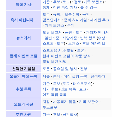
기준
후보
로그
검토
기록 보관소
특집 기사
통계
이전 특집 기사
볼 수 없음
토론
규칙.
보충수칙
공천
검토안내서
준비 & 대기열
제거된 후크
혹시 아십니까...
기록 보관소
통계
오류 보고서
공천
토론
관리자 안내서
일반기준
사망기준
반복 항목
수상
뉴스에서
스포츠
토론
보관소
후보 아카이브
스포츠용 시사 포털
토론
현재 이벤트 포털의 작동 방식
현재 이벤트 포털
포털 보관 방법
토론
공휴일 및 행사
전부
선택한 기념일
제출
통계
이전 실행 목록
관여하다
오늘의 특집 목록
기준
후보
로그
태스크포스
제거 후보
검토 목록
로그
추천 목록
이전 특집 목록
지침
사용되지 않음
기록 보관소
오늘의 사진
투모로우
기준
후보
공천절차
추천 사진