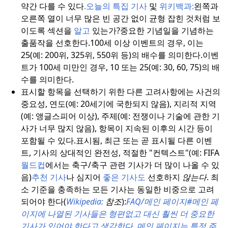
약간 다를 수 있다
.
오늘의 특집 기사
및
위키백과:
왼쪽과
오른쪽 열이 너무 많은 빈 공간 없이 균형 잡힌 것처럼 보
이도록 섹션을
알고
있는가?
중요한 기념일을 기념하는
출품작을 선호한다.
100세 이상 이벤트의 경우, 이는
25(예: 200위, 325위, 550위 등)의 배수를 의미한다.
이벤
트가 100세 미만인 경우, 10 또는 25(예: 30, 60, 75)의 배
수를 의미한다.
표시할 항목을 선택하기 위한 다른 고려사항에는 사건의
중요성, 연도(예: 20세기에 국한되지 않음), 지리적 지역
(예: 앵글스피어 이상), 주제(예: 전쟁이나 기술에 관한 기
사가 너무 많지 않음), 항목이 지속된 이후의 시간 등이
포함될 수 있다.
표시됨, 최근 또는 곧 표시될 다른 이벤
트, 기사의 상대적인 완전성, 적절한 "컨텍스트"(예: FIFA
월드컵
에서는 축구/축구 관련 기사가 더 많이 나올 수 있
음)
추천 기사
나 심지어
좋은 기사도
선호하지
않는다
. 최
소 기준을 충족하는 모든 기사는 동일한 비중으로 고려
되어야 한다(
Wikipedia:
참조
):
FAQ/메인 페이지#메인 페
이지에 나열된 기사들은 형편없고 대신 훨씬 더 중요한
기사가 있어야 한다고 생각한다.
메인 페이지는 특정 주