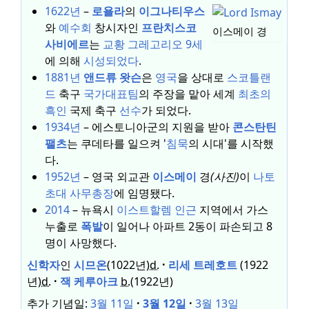
1622년
–
로욜라
의
이그나티우스
와
예수회
창시자인
프란치스코
이스메이 경
사비에르
는
교황 그레고리오 9세
에 의해
시성되었다
.
1881년
앤드류 왓슨
은
영국
을 상대로
스코틀랜
드
축구
국가대표팀
의 주장을 맡아 세계
최초의
흑인
국제 축구
선수
가 되었다.
1934년
– 에스토니아군의 지원을 받아
콘스탄틴
팰츠
는 쿠데타를 일으켜 '
침묵
의 시대'를 시작했
다.
1952년
– 영국 외교관
이스메이
경
(사진)
이
나토
초대 사무총장
에 임명됐다.
2014
– 뉴욕시
이스트할렘 인근
지역에서 가스
누출로
폭발
이 일어나 아파트 2동이 파손되고 8
명이 사망했다.
신학자
인
시므온
(1022년)
d.
리세 트레호트
(1922
년)
d.
잭 케루아크
b.
(1922년)
추가 기념일:
3월 11일
3월 12일
3월 13일