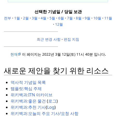
선택한 기념일
/
당일
보관
전부
·
1월
·
2월
·
3월
·
4월
·
5월
·
6월
·
7월
·
8월
·
9월
·
10월
·
11월
·
12월
최근 변경 사항
·
편집 지침
현재
이 페이지는 2022년 3월 12일(토) 11시 40분 입니다
.
새로운 제안을 찾기 위한 리소스
역사적 기념일 목록
템플릿:
핵심 주제
위키백과:
ITN 아카이브
위키백과:
좋은 물건
(
로그
)
위키백과:
추천 기사
(
Log
)
위키백과:
오늘의 주요 기사/요청 사항