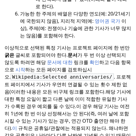
로 한다).
가능한 한 주제의 배열은 다양한 연도(예: 20/21세기
에 국한되지 않음), 지리적 지역(예:
영어권 국가
이
상), 주제(예: 전쟁이나 기술에 관한 기사가 너무 많지
는 않음)를 포함해야 한다.
이상적으로 선택된 특정 기사는 프로젝트 페이지에 한 번만
굵은
글씨로 포함되어야 한다.
문서
가 두 번 이상 선택되지
않도록 하려면 해당
문서에 대한
링크를
확인
하고 다음 항목
으로
시작
하는 모든 페이지를 검토하십시
오.
. 프로젝
Wikipedia:Selected anniversaries/
트 페이지에서 기사가 우연히 연결될 수 있는 횟수 제한 없
음(이러한 내용은 모든 비구체 링크를 포함한다.
해당 기사에
대한 특정 요일이 짧고 다른 날에 이미 적합한 유일한 기사
가 수록된 경우 예외를 둘 수 있다.
이 경우 해당 기사는 여전
히 1년에 한 번 이상 선정해서는 안 된다(즉, 여러 날에 포함
시킬 수 있는 기사가 있는 경우, 연간 OTD 출연만 해야 한
다).
이
규칙은 공휴일/관찰에는 적용되지 않는다. 왜냐하면
같은 공휴일은 나라마다 다른 날짜에 기념될 수 있기 때문이