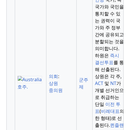
국가와 국민을
통치할 수 있
는 권력이 국
가와 주 정부
간에 공유되고
분할되는 것을
의미합니다.
하원은
즉시
결선투표
를 통
해 선출된다.
의회
:
상원은 각 주,
군주
상원
ACT
및
NT
가
제
호주.
중의원
개별 선거인으
로 취급하는
단일
이전 투
표
(
비례대표
의
한 형태)로 선
출된다.
퀸즐랜