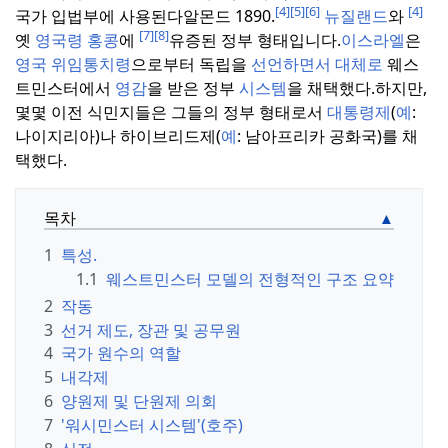
[4]
[5]
[6]
[4]
국가 입법부에 사용된다알몬드 189
0.
뉴질랜드
와
[7]
[8]
옛
영국령 홍콩
에
유증된 정부 형태입니다.
이스라엘
은
영국 위임통치령
으로부터 독립을
선언하면서 대체로
웨스
트민스터에서
영감
을 받은 정부
시스템
을 채택했다.
하지만,
몇몇 이전 식민지들은 그들의 정부 형태로서
대통령제
(
예
:
나이지리아)나 하이브리드제(
예
: 남아프리카 공화국)를 채
택했다.
목차
1
특성.
1.1
웨스트민스터 모델의 전형적인 구조 요약
2
작동
3
선거 제도, 장관 및 공무원
4
국가 원수의 역할
5
내각제
6
양원제 및 단원제 의회
7
'워시민스터 시스템'(호주)