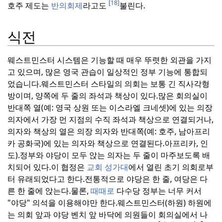
[18]
호주 제도는
반의회제
라고도
불린다.
식전
웨스트민스터 시스템은 기능할 때 매우 뚜렷한 외관을 가지
고 있으며, 많은 영국 관습이 일상적인 정부 기능에 통합되
었습니다.
웨스트민스터 스타일의 의회는 보통 긴 직사각형
방이며, 양쪽에 두 줄의 좌석과 책상이 있다.
많은 회의실이
반대쪽 열(예: 영국 상원 또는 이스라엘 크네셋)에 있는 의장
의자에서 가장 먼 지점의 수직 좌석과 책상으로 연결되거나,
의자와 책상의 열은 의장 의자와 반대쪽(예: 호주, 남아프리
카 공화국)에 있는 의자와 책상으로 연결된다.
아프리카, 인
도).
정부와 야당이 모두 앉는 의자는 두 줄이 마주보도록 배
치되어 있다.
이 협정은
교회
성가대
에서 열린 초기 의회로부
터 유래되었다고 한다.
전통적으로 야당은 한 줄, 여당은 다
른 한 줄에 앉는다.
물론,
때때로
다수당 정부는 너무 커서
"야당" 의석을 이용해야만 한다.
웨스트민스터(하원) 하원에
는 의회 앞과 야당 벤치 앞 바닥에 의원들이 회의실에서 나