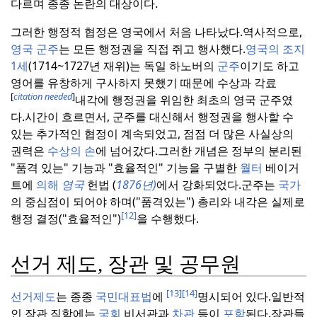
다르며 종종 논란의 대상이다.
그러한 행정적 협정은 영국에서 처음 나타났다.
역사적으로,
영국 군주
는 모든 행정권을 직접 쥐고 행사했다.
영국의 조지
1세
(1714~1727년 재위)는 독일 하노버의
군주
이기도 하고
영어를 유창하게 구사하지 못했기 때문에 수상과 각료
[
citation needed
]
내각에 행정권을 위임한 최초의 영국 군주였
다.
시간이 흐르면서, 군주를 대신해서 행정권을 행사할 수
있는 추가적인 협정이 계속되었고, 점점 더 많은 사실상의
권력은
수상의 손
에 넘어갔다.
그러한 개념은 정부의 분리된
"품격 있는" 기능과 "효율적인" 기능을 구별한
월터
베이거
트에
의해
영국
헌법 (
1876년)
에서 강화되었다.
군주는
국가
의 중심점이 되어야 하며("품격있는") 총리와 내각은 실제로
[12]
행정 결정("효율적인")
을 수행했다.
선거 제도, 장관 및 공무원
[13]
[14]
선거제도
는 종종
국민대표법
에
명시되어 있다.
일반적
인 장관 직함에는
국회
비서관과
차관
등이
포함
된다.
장관들