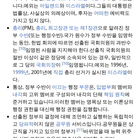
니다.
예외는
아일랜드
와
이스라엘
이다.그들의 대통령은
법률상, 사실상의 의례상이며, 후자는
어떠한
예비력도
가지고 있지 않다.
총리
(PM),
총리
,
최고장관
또는 제1장관
으로 알려진 정
부
수반
(또는 행정수반).
국가 원수가 정부 수반을 임명하
는 동안, 헌법 회의에 따르면 선출된 국회의원의 과반수
[10]
는
임명된 사람을 지지해야 한다.
선출직 국회의원의
절반 이상이 같은 정당에 소속되어 있는 경우, 일반적으
[10]
로 그 당의
국회의장
이
임명됩니다.
예외는 1996년,
1999년
, 2001년에
직접
총리 선거가 실시된
이스라엘
이
다.
통상, 정부 수반이
이끄는
행정
부문
은,
입법부
의 멤버와
내각
의 고위 멤버로 구성되어 내각의 단체
책임 원칙
에
준거하고 있습니다.이러한 멤버는 명목상 또는 이론상의
행정 권한을 대신해 행정 권한을 집행합니다.
선출된 정부의 결정에 대해 조언하고 실행하는 독립적이
고
당파적
이지 않은
공무원
서비스입니다.
공무원들은 상
[11]
근직을 가지고 있으며 정부가
바뀌었을 때 능력 위주