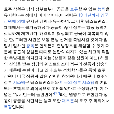
호주 상원은 당시 정부로부터 공급을
보류
할 수 있는
능력
을
유지한다는 점에서 이례적이다.이 권력은
1911년까지 영국
상원에 의해
유지된 권력과 유사하며, 그 이후 웨스트민스터
체제에서는 불가능해졌다.
공급이 끊긴 정부는 행동 능력이
심각하게 제한된다; 해결책이 협상되고 공급이 회복되지 않
는 한, 그러한 사건은 보통 연방 선거를 촉발시킬 것이다.
엄
밀히 말하면
총독
은 언제든지 연방정부를 해임할 수 있기 때
문에 공급의 상실은 때때로 논란의 여지가 있는 해고의 적절
한 촉발제로 여겨진다.
이는 (상원과 같은 상원이 아닌) 하원
의 신임을 받는 정당의 웨스트민스터 정부의 전통과 상충되
기 때문에 논란이 되고 있다.
일부 정치학자들은 특히 호주
상원이 미국 상원과 같은 강력한 참의원이기 때문에 호주의
정부
시스템
은 웨스트민스터와
미국의 정부 시스템
의 혼합
또는 혼합으로 의식적으로 고안되었다고 주장해왔다. 이 개
[17]
념은 "워시민스터 돌연변이"
라는 별명으로 표현된다.
상
원이 공급을 차단하는 능력 또한
대부분
의 호주 주 의회에서
특징
입니다.