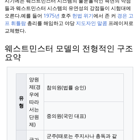
시기에는 웨스트민스터 시스템의 불문율적인 측면의 약점
들과 웨스트민스터 시스템의 유연성의 강점들이 시험대에
오른다.
예를 들어
1975년
호주
헌법 위기
에서 존 커
경은
고
프 휘틀람
총리를 해임하고 야당
지도자인 말콤
프레이저로
교체했다.
웨스트민스터 모델의 전형적인 구조
요약
양원
제(경
참의원(법률 승인)
우에
유
따라
형
서는
중의원(국민 대표)
단원
제)
군주(때로는 주지사나 총독과 같
국가