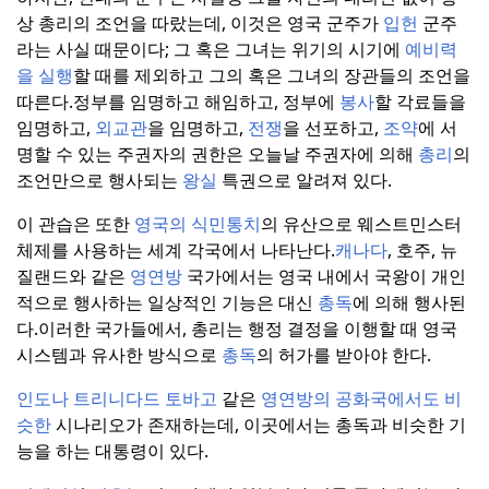
상 총리의 조언을 따랐는데, 이것은 영국 군주가
입헌
군주
라는 사실 때문이다; 그 혹은 그녀는 위기의 시기에
예비력
을 실행
할 때를 제외하고 그의 혹은 그녀의 장관들의 조언을
따른다.
정부를 임명하고 해임하고, 정부에
봉사
할 각료들을
임명하고,
외교관
을 임명하고,
전쟁
을 선포하고,
조약
에 서
명할 수 있는 주권자의 권한은 오늘날 주권자에 의해
총리
의
조언만으로 행사되는
왕실
특권으로 알려져 있다.
이 관습은 또한
영국의 식민통치
의 유산으로 웨스트민스터
체제를 사용하는 세계 각국에서 나타난다.
캐나다
, 호주, 뉴
질랜드와 같은
영연방
국가에서는 영국 내에서 국왕이 개인
적으로 행사하는 일상적인 기능은 대신
총독
에 의해 행사된
다.
이러한 국가들에서, 총리는 행정 결정을 이행할 때 영국
시스템과 유사한 방식으로
총독
의 허가를 받아야 한다.
인도나 트리니다드 토바고
같은
영연방의 공화국에서도 비
슷한
시나리오가 존재하는데, 이곳에서는 총독과 비슷한 기
능을 하는 대통령이 있다.