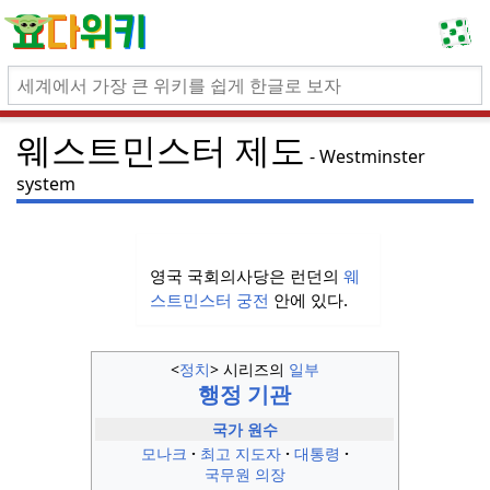
웨스트민스터 제도
Westminster
system
영국 국회의사당은 런던의
웨
스트민스터 궁전
안에 있다.
<
정치
> 시리즈의
일부
행정 기관
국가 원수
모나크
최고 지도자
대통령
국무원 의장