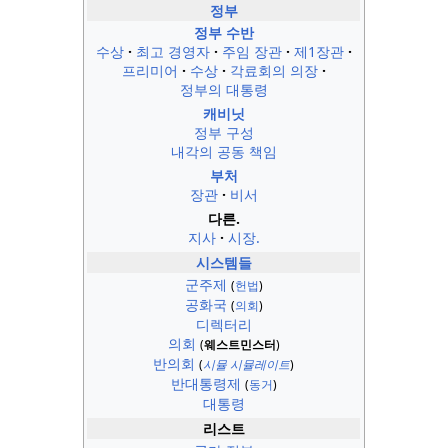
정부
정부 수반
수상
최고 경영자
주임 장관
제1장관
프리미어
수상
각료회의 의장
정부의 대통령
캐비닛
정부 구성
내각의 공동 책임
부처
장관
비서
다른.
지사
시장.
시스템들
군주제
(
헌법
)
공화국
(
의회
)
디렉터리
의회
(
웨스트민스터
)
반의회
(
시뮬 시뮬레이트
)
반대통령제
(
동거
)
대통령
리스트