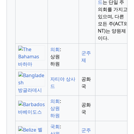
드
는 단일 주
의회를 가지고
있으며, 다른
모든 주(ACT와
NT)는 양원제
이다.
의회
:
군주
상원
제
하원
바하마
자티야 상사
공화
드
국
방글라데시
의회
:
공화
상원
국
바베이도스
하원
국회
:
벨
군주
상원