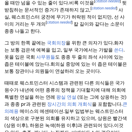
[
citation needed
]
올 때만 넘을 수 있는 줄이 있다.
비록 이것을
뒷
[
citation needed
]
받침하는 문서적인 증거가 존재하지 않고,
사
실, 웨스트민스터 궁전에 무기가 허락된 적이 없지만, 선 사
[
citation needed
]
이의 거리는 두 개의
칼 길이와 같다는 소문이
종종 나돌고 한다.
그 방의 한쪽 끝에는
국회의장
을 위한 큰 의자가 있다.
화자
는 보통 검은색 예복을 입고, 일부 국가에서는 가발을
쓴다
.
옷을 입은 국회
사무원들
도 종종 두 줄의 좌석 사이에 있는
좁은 테이블에 앉는다.
회의실 중앙에 있는 이 좁은 테이블은
보통 장관이나 의원들이 연설하러 오는 곳이다.
때때로 웨스트민스터 시스템과 관련된 다른 의식들은 국가
원수가 내년에 어떤 종류의 정책을 기대할지에 대해 의회에
특별한 연설을 하는 연례
왕실 연설
(또는 그에 상응하는 것)
과 종종 pr과 관련된
장시간의 의회 개회식
을 포함합니다.
큰
의례용
메이스의 에센테이션.
일부 입법부는 웨스트민스터
의 색상으로 구분된 의회를 유지하고 있으며, 상원은 빨간색
(상원 이후), 하원은 녹색(하원 이후)과 관련되어 있다.
이것