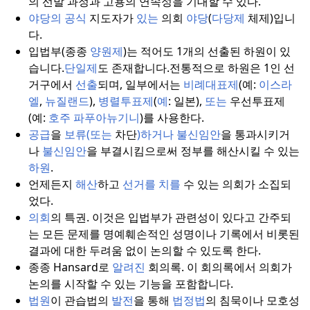
의 선발 과정과 고용의 연속성을 기대할 수 있다.
야당의 공식
지도자가
있는
의회
야당
(
다당제
체제)입니
다.
입법부(종종
양원제
)는 적어도 1개의 선출된 하원이 있
습니다.
단일제
도 존재합니다.
전통적으로 하원은 1인 선
거구에서
선출
되며, 일부에서는
비례대표제
(예:
이스라
엘
,
뉴질랜드
),
병렬투표제
(
예
: 일본),
또는
우선투표제
(예:
호주 파푸아뉴기니
)를 사용한다.
공급
을
보류(또는
차단
)하거나
불신임안
을 통과시키거
나
불신임안
을 부결시킴으로써 정부를 해산시킬 수 있는
하원
.
언제든지
해산
하고
선거를 치를
수 있는 의회가 소집되
었다.
의회
의 특권. 이것은 입법부가 관련성이 있다고 간주되
는 모든 문제를 명예훼손적인 성명이나 기록에서 비롯된
결과에 대한 두려움 없이 논의할 수 있도록 한다.
종종 Hansard로
알려진
회의록. 이 회의록에서 의회가
논의를 시작할 수 있는 기능을 포함합니다.
법원
이 관습법의
발전
을 통해
법정법
의 침묵이나 모호성