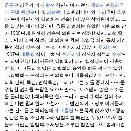
홍콩
은 영국의
과거 왕정
식민지이자 현재
중화인민공화국
의 특별
행정구
이며,
입법원
이 일원화되어 있다.
영국령 호주
와 북미 식민지의 입법회는 선출되지 않은 참의원이었고, 그
중 일부는 폐지되었지만, 홍콩 입법회는 유일한 의원으로 남
아 1995년에 완전히 선출된 의원으로 진화했지만, 의석 중
일부만이 일반 참정권에 의해 반환된다.
영국 식민 통치 기간
동안 책임 있는 정부는 결코 주어지지 않았고,
주지사
는
1997년
대통령
직이 교체된
주권이양
전까지 정부의
수장
으
로 남아있었다.
비서들은 입법회가 아닌 행정장관이 선출해
야 했고, 그들의 임명은 입법회의 승인을 받을 필요가 없었
다.
입법회는 본질적으로 의회보다 대통령감이 더 높았지만,
의회 권력, 특권, 면책특권, 그리고 다른 것들 중에서 조사를
수행할 권리를 포함한 웨스트민스터 시스템의 많은 요소들
을 물려받았다.
회의록은 한사드라고 불리며 회의실의 주제
색은 다른 참의원과 마찬가지로 빨간색이다.
정부 비서들과
다른 관료들은 회의실에서
대통령
오른쪽에 앉아 있다.
행정
장관은 특정 조건에 따라 입법회를 해산할 수 있으며, 예를
들어 재선된 입법회가 서명을 거부한 법안을 다시 통과시킬