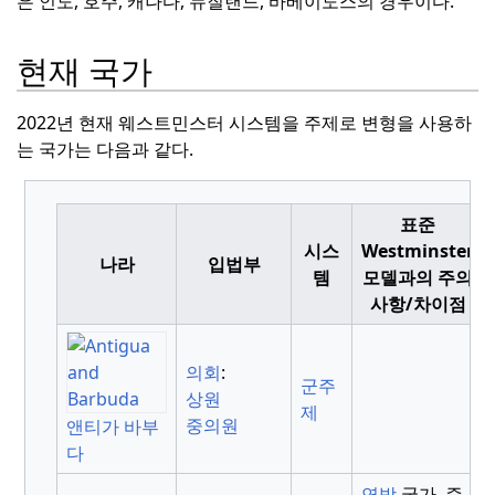
은 인도, 호주, 캐나다, 뉴질랜드, 바베이도스의 경우이다.
현재 국가
2022년 현재 웨스트민스터 시스템을 주제로 변형을 사용하
는 국가는 다음과 같다.
표준
시스
Westminster
나라
입법부
템
모델과의 주의
사항/차이점
의회
:
군주
상원
제
중의원
앤티가 바부
다
연방
국가, 즉