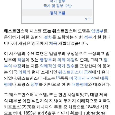
국가 정부
국가 및 정부 수반
정치 포털
v
t
웨스트민스터
시스템
또는 웨스트민스터
모델은
입법부
를
운영하기 위한 일련의
절차
를 포함하는 의회
정부
의 한 형태
이다.
이 개념은 영국에서
처음
개발되었습니다.
이 시스템의 주요 측면은 입법부의 구성원으로 구성되고 입
법부에
책임
이 있는
행정부
와
의회 야당
의 존재, 그리고
정
부의 수장
과는 다른
의례적인 국가 원수
를 포함한다.
이 용어
는 영국
의회
의 현재 소재지인
웨스트민스터 궁전
에서 유래
[1]
되었다.
웨스트민스터 제도는
종종
미국에서 시작
된
대통
령제
나 프랑스
정부
를 기반으로 한 반
대통령제
와 대조된다.
그 웨스트민스터 시스템, 또는 한번 사용되었고, 대영 제국
의 대부분 이전 식민지의 자치(이 두가지 이례적으로 미국과
키프로스)[2][3]은 캐나다의 주들 중 처음으로 1848년 시작
으로 하여, 1855년 a의 6호주 식민지 확보에,subnational