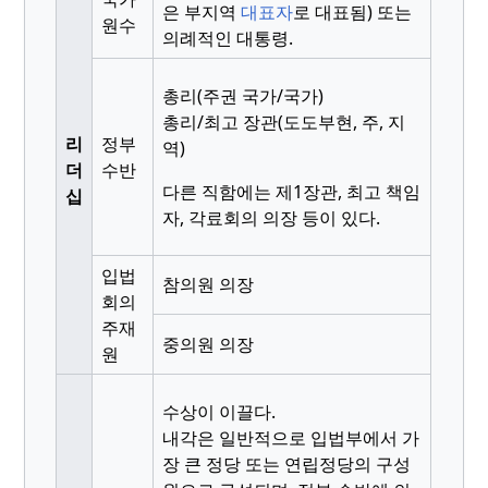
은 부지역
대표자
로 대표됨) 또는
원수
의례적인 대통령.
총리(주권 국가/국가)
총리/최고 장관(도도부현, 주, 지
리
정부
역)
더
수반
다른 직함에는 제1장관, 최고 책임
십
자, 각료회의 의장 등이 있다.
입법
참의원 의장
회의
주재
중의원 의장
원
수상이 이끌다.
내각은 일반적으로 입법부에서 가
장 큰 정당 또는 연립정당의 구성