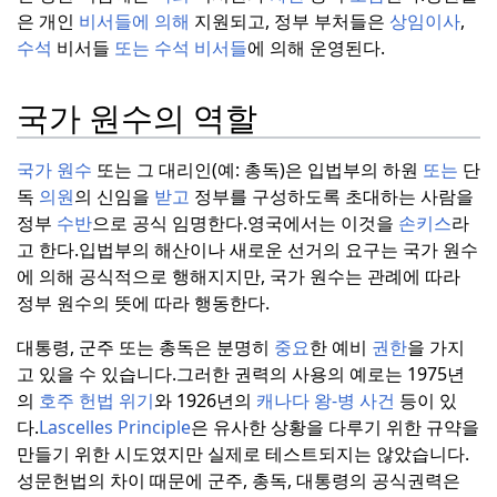
은 개인
비서들에 의해
지원되고, 정부 부처들은
상임이사
,
수석
비서들
또는 수석
비서들
에 의해 운영된다.
국가 원수의 역할
국가 원수
또는 그 대리인(예: 총독)은 입법부의 하원
또는
단
독
의원
의 신임을
받고
정부를 구성하도록 초대하는 사람을
정부
수반
으로 공식 임명한다.
영국에서는 이것을
손키스
라
고 한다.
입법부의 해산이나 새로운 선거의 요구는 국가 원수
에 의해 공식적으로 행해지지만, 국가 원수는 관례에 따라
정부 원수의 뜻에 따라 행동한다.
대통령, 군주 또는 총독은 분명히
중요
한 예비
권한
을 가지
고 있을 수 있습니다.
그러한 권력의 사용의 예로는 1975년
의
호주 헌법 위기
와 1926년의
캐나다 왕-병 사건
등이 있
다.
Lascelles Principle
은 유사한 상황을 다루기 위한 규약을
만들기 위한 시도였지만 실제로 테스트되지는 않았습니다.
성문헌법의 차이 때문에 군주, 총독, 대통령의 공식권력은