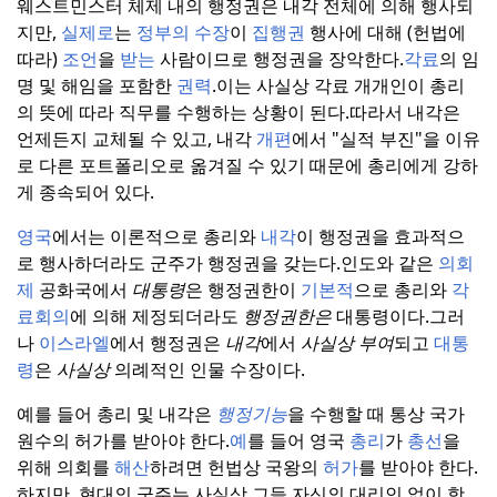
웨스트민스터 체제 내의 행정권은 내각 전체에 의해 행사되
지만,
실제로
는
정부의 수장
이
집행권
행사에 대해 (헌법에
따라)
조언
을
받는
사람이므로 행정권을 장악한다.
각료
의 임
명 및 해임을 포함한
권력
.
이는 사실상 각료 개개인이 총리
의 뜻에 따라 직무를 수행하는 상황이 된다.
따라서 내각은
언제든지 교체될 수 있고, 내각
개편
에서 "실적 부진"을 이유
로 다른 포트폴리오로 옮겨질 수 있기 때문에 총리에게 강하
게 종속되어 있다.
영국
에서는 이론적으로 총리와
내각
이 행정권을 효과적으
로 행사하더라도 군주가 행정권을 갖는다.
인도와 같은
의회
제
공화국에서
대통령
은 행정권한이
기본적
으로 총리와
각
료회의
에 의해 제정되더라도
행정권한은
대통령이다.
그러
나
이스라엘
에서 행정권은
내각
에서
사실상 부여
되고
대통
령
은
사실상
의례적인 인물 수장이다.
예를 들어 총리 및 내각은
행정기능
을 수행할 때 통상 국가
원수의 허가를 받아야 한다.
예
를 들어 영국
총리
가
총선
을
위해 의회를
해산
하려면 헌법상 국왕의
허가
를 받아야 한다.
하지만, 현대의 군주는 사실상 그들 자신의 대리인 없이 항