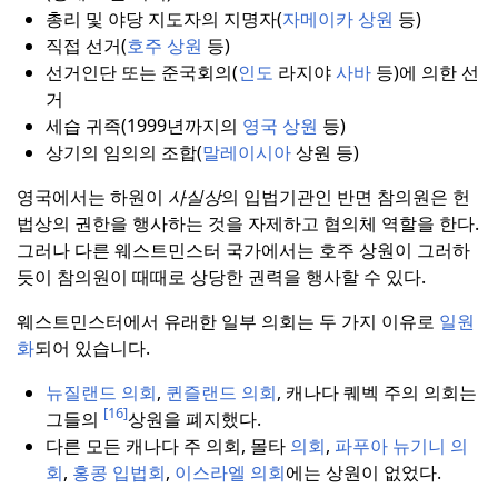
총리 및 야당 지도자의 지명자(
자메이카 상원
등)
직접 선거(
호주 상원
등)
선거인단 또는 준국회의(
인도
라지야
사바
등)에 의한 선
거
세습 귀족(1999년까지의
영국
상원
등)
상기의 임의의 조합(
말레이시아
상원 등)
영국에서는 하원이
사실상
의 입법기관인 반면 참의원은 헌
법상의 권한을 행사하는 것을 자제하고 협의체 역할을 한다.
그러나 다른 웨스트민스터 국가에서는 호주 상원이 그러하
듯이 참의원이 때때로 상당한 권력을 행사할 수 있다.
웨스트민스터에서 유래한 일부 의회는 두 가지 이유로
일원
화
되어 있습니다.
뉴질랜드 의회
,
퀸즐랜드 의회
, 캐나다 퀘벡 주의 의회는
[16]
그들의
상원을 폐지했다.
다른 모든 캐나다 주 의회, 몰타
의회
,
파푸아 뉴기니 의
회
,
홍콩 입법회
,
이스라엘 의회
에는 상원이 없었다.