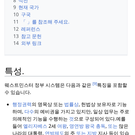
8
식전
9
현재 국가
10
구국
11
「 」를 참조해 주세요.
12
레퍼런스
13
참고 문헌
14
외부 링크
특성.
[9]
웨스트민스터 정부 시스템은 다음과 같은
특징을 포함할
수 있습니다.
행정권력
의 명목상 또는
법률상
, 헌법상 보유자로 기능
하며,
다수
의 예비권을 가지고 있지만, 일상 업무는 주로
의례적인 기능을 수행하는
것
으로 구성되어 있다.
예를
들어
엘리자베스
2세
여왕
,
영연방 왕국
총독
,
또는
많은
나라의 대통령,
연방제도
의 주
또는
지방
지사 등이 있습