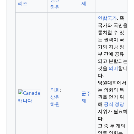
제
리즈
하원
연합국가
, 즉
국가와 국민을
통치할 수 있
는 권력이 국
가와 지방 정
부 간에 공유
되고 분할되는
것을
의미
합니
다.
당원대회에서
의회
:
는 의회의 특
군주
상원
권을 얻기 위
제
캐나다
하원
해
공식 정당
지위가 필요하
다.
그 중 두 개의
영토 의회는