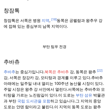
창잠톡
[18]
창잠톡은 서쪽은 병원
지역
,
동쪽은 공펠람과 왕추우 강
에 접해 있는 중심부의 남쪽 지역이다.
부탄 팀푸 전경
추바츄
[22]
추바추
는 중심가입니다.
북쪽은 추바추
강, 동쪽은 왕추
강, 서쪽은 장강카 강, 모티탕과 경계를 이루고 있다.
추바추
아래에는 일주일 내내 열리는 100주년 농산물 시장이 있다.
주말 시장은 왕추 강 서안에서 열린다.
서쪽에는 추바추와 모
티탕을 가르는 노진람길이 있다.
이 도로는
부탄 섬유
박물관
과 부탄
국립 도서관을 포함
하고 있습니다.
그 지역의 중앙
도로는 얀덴 람이라고 불린다.
이 지역의 동쪽 도로는 왕추