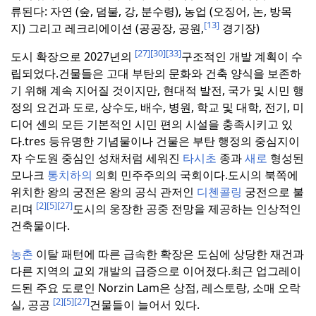
류된다: 자연 (숲, 덤불, 강, 분수령), 농업 (오징어, 논, 방목
[13]
지) 그리고 레크리에이션 (공공장, 공원,
경기장)
[27]
[30]
[33]
도시 확장으로 2027년의
구조적인 개발 계획이 수
립되었다.
건물들은 고대 부탄의 문화와 건축 양식을 보존하
기 위해 계속 지어질 것이지만, 현대적 발전, 국가 및 시민 행
정의 요건과 도로, 상수도, 배수, 병원, 학교 및 대학, 전기, 미
디어 센의 모든 기본적인 시민 편의 시설을 충족시키고 있
다.
tres 등
유명한 기념물이나 건물은 부탄 행정의 중심지이
자 수도원 중심인 성채처럼 세워진
타시초
종과
새로
형성된
모나크
통치하의
의회 민주주의의 국회이다.
도시의 북쪽에
위치한 왕의 궁전은 왕의 공식 관저인
디첸콜링
궁전으로 불
[2]
[5]
[27]
리며
도시의 웅장한 공중 전망을 제공하는 인상적인
건축물이다.
농촌
이탈 패턴에 따른 급속한 확장은 도심에 상당한 재건과
다른 지역의 교외 개발의 급증으로 이어졌다.
최근 업그레이
드된 주요 도로인 Norzin Lam은 상점, 레스토랑, 소매 오락
[2]
[5]
[27]
실, 공공
건물들이 늘어서 있다.