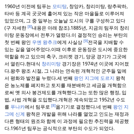
1960년 이전에 팀푸는
모티탕
, 창앙카, 창리미탕, 랑추팍하,
타바 등 계곡 곳곳에 흩어져 있는 작은 마을들로 이루어져
있었으며, 그 중 일부는 오늘날 도시의 구를 구성하고 있다
[8]
(구 자세한
내용은 아래 참조).
1885년, 지금의 팀푸의 창리
미탕 운동장에서 전투가 열렸다.
이 결정적인 승리는 부탄의
[9]
첫 번째 왕인
우옌 왕추크
에게 사실상
전국을 지배할 수
있는 길을 열어주었다.
이때 이후로 운동장은 도시에 중요한
역할을 하고 있으며 축구, 크리켓 경기, 양궁 경기가 그곳에
서 열린다.
현대식
창리미탕
경기장은 1974년 이곳에 지어졌
다.
왕주 왕조 시절, 그 나라는 연속된 개혁적인 군주들 밑에
서 평화와 발전을 누렸다.
세 번째
왕인 지그메 도르지
왕척
은 농노제를 폐지하고 토지를 재분배하고 세금을 개혁함으
로써 옛 의사 봉건제도를 개혁했다.
그는 또한 많은 행정, 입
법, 사법 개혁을 도입했다.
개혁은 계속되었고 1952년 수도
[8]
를
푸나카
에서 팀푸로
옮기기로 결정했다.
네 번째
왕인 지
그메 신계
왕척은 개발을 위해 나라를 열었고 인도는 재정과
다른 형태의 원조와 함께 이 과정에 필요한 추진력을 제공했
다.
1961년 팀푸는 공식적으로 부탄의 수도가 되었다.