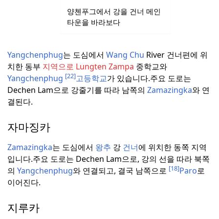
양첸푸그에서 강을 건너 메인
타운을 바라보다
Yangchenphug
는 도심에서
Wang Chu
River 건너편에 위
치한 동부
지역으로 Lungten Zampa
중학교와
[22]
Yangchenphug
고등학교
가 있습니다.
주요 도로는
Dechen Lam으로 강줄기를 따라 남쪽의
Zamazingka
와 연
결된다.
자마징카
Zamazingka
는 도심에서
왕추
강
건너
에 위치한 동쪽 지역
입니다.
주요 도로는 Dechen Lam으로, 강의 선을 따라 북쪽
[18]
의
Yangchenphug
와 연결되고, 결국 남쪽으로
Paro
로
이어진다.
지루카