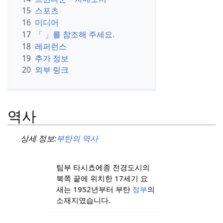
15
스포츠
16
미디어
17
「 」를 참조해 주세요.
18
레퍼런스
19
추가 정보
20
외부 링크
역사
상세 정보:
부탄의 역사
팀부 타시쵸에종 전경
도시의
북쪽 끝에 위치한 17세기 요
새는 1952년부터 부탄
정부
의
소재지였습니다.