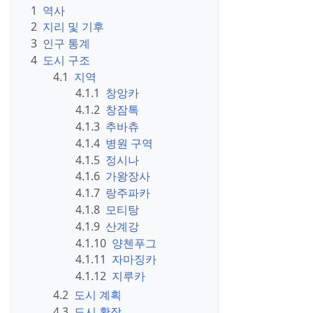
1
역사
2
지리 및 기후
3
인구 통계
4
도시 구조
4.1
지역
4.1.1
창앙카
4.1.2
창잠톡
4.1.3
추바츄
4.1.4
병원 구역
4.1.5
정시나
4.1.6
가왕장사
4.1.7
랑주파카
4.1.8
모티탕
4.1.9
산계강
4.1.10
양첸푸그
4.1.11
자마징카
4.1.12
지루카
4.2
도시 계획
4.3
도시 확장