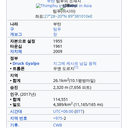
부탄
팀푸의 소재지
팀푸
팀푸(아시아)
좌표:
27°28~20°N
89°381010eE
나라
부탄
구
팀푸
게보그
창
자본으로 설정
1955
타운십
1961
자치체
2009
정부
•
Druck Gyalpo
지그메 케사르 남길 왕척
[1]
• 트롬폰
우옌 도르지
지역
2
• 합계
26.1km
(10.1평방마일)
승진
2,320 m (7,656 피트)
인구.
(2017년)
• 합계
114,551
2
• 밀도
4,389/km
(11,165/165 mi)
시간대
UTC+06:00
(
BTT
)
지역 번호
+975
-2
기후.
CWB