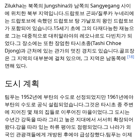
Zilukha는 북쪽의 Jungshina와 남쪽의 Sangyegang 사이
에 위치한 북부 지역입니다.
드랍토브 곤파/질루카 누네리에
는 드랍토브에 속했던 드랍토브 탕 갸날포의 왕인 드랍토브
가 포함되어 있습니다.
15세기 초에 그의 다재다능한 재능으
로 그는 대중적으로 대히말라야의 레오나르도 다빈치가 되
었다.
그 장소에는 또한 장엄한 타시초종(Tashi Chhoe
Djong)과 근처에 있는 관가의 멋진 경치도 있습니다.
골프장
[18]
은 그 지역의 대부분에 걸쳐 있으며, 그 지역은 남동쪽에
면해 있다.
도시 계획
팀푸는 1952년에 부탄의 수도로 선정되었지만 1961년에야
부탄의 수도로 공식 설립되었습니다.
그것은 타시초 종 주변
에 지어진 몇 채의 집들로 이루어진 마을이었다.
그 도시는
수년간 강둑을 따라 그리고 높은 지대에서 서서히 확장되어
왔다.
강을 따라 있는 하류 평야도 점령되었다.
그 나라가 외
국인 관광객들에게 개방된 후에야 급성장했다.
팀푸는 이제