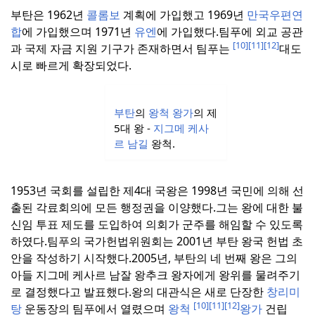
부탄은 1962년
콜롬보
계획에 가입했고 1969년
만국우편연
합
에 가입했으며 1971년
유엔
에 가입했다.
팀푸에 외교 공관
[10]
[11]
[12]
과 국제 자금 지원 기구가 존재하면서 팀푸는
대도
시로 빠르게 확장되었다.
부탄
의
왕척 왕가
의 제
5대 왕 -
지그메 케사
르 남길
왕척.
1953년 국회를 설립한 제4대 국왕은 1998년 국민에 의해 선
출된 각료회의에 모든 행정권을 이양했다.
그는 왕에 대한 불
신임 투표 제도를 도입하여 의회가 군주를 해임할 수 있도록
하였다.
팀푸의 국가헌법위원회는 2001년 부탄 왕국 헌법 초
안을 작성하기 시작했다.
2005년, 부탄의 네 번째 왕은 그의
아들 지그메 케사르 남잘 왕추크 왕자에게 왕위를 물려주기
로 결정했다고 발표했다.
왕의 대관식은 새로 단장한
창리미
[10]
[11]
[12]
탕
운동장의 팀푸에서 열렸으며
왕척
왕가
건립