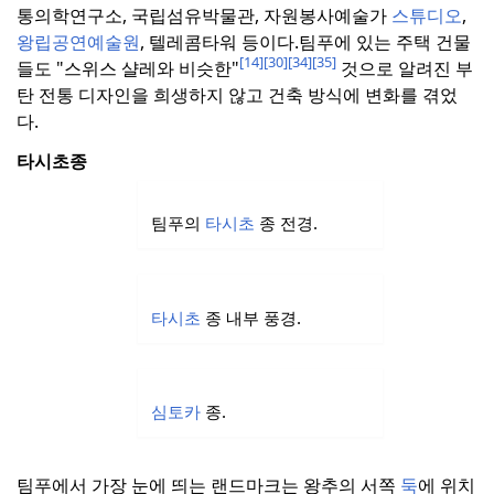
통의학연구소, 국립섬유박물관, 자원봉사예술가
스튜디오
,
왕립공연예술원
, 텔레콤타워 등이다.
팀푸에 있는 주택 건물
[14]
[30]
[34]
[35]
들도 "스위스 샬레와 비슷한"
것으로 알려진 부
탄 전통 디자인을 희생하지 않고 건축 방식에 변화를 겪었
다.
타시초종
팀푸의
타시초
종 전경.
타시초
종 내부 풍경.
심토카
종.
팀푸에서 가장 눈에 띄는 랜드마크는 왕추의 서쪽
둑
에 위치