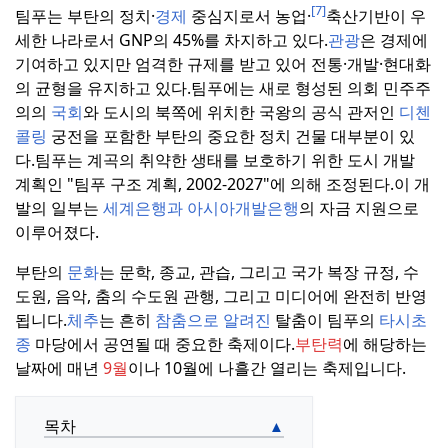
[7]
팀푸는 부탄의 정치·
경제
중심지로서 농업·
축산기반이 우
세한 나라로서 GNP의 45%를 차지하고 있다.
관광
은 경제에
기여하고 있지만 엄격한 규제를 받고 있어 전통·개발·현대화
의 균형을 유지하고 있다.
팀푸에는 새로 형성된 의회 민주주
의의
국회
와 도시의 북쪽에 위치한 국왕의 공식 관저인
디첸
콜링
궁전을 포함한 부탄의 중요한 정치 건물 대부분이 있
다.
팀푸는 계곡의 취약한 생태를 보호하기 위한 도시 개발
계획인 "팀푸 구조 계획, 2002-2027"에 의해 조정된다.
이 개
발의 일부는
세계은행과 아시아개발은행
의 자금 지원으로
이루어졌다.
부탄의
문화
는 문학, 종교, 관습, 그리고 국가 복장 규정, 수
도원, 음악, 춤의 수도원 관행, 그리고 미디어에 완전히 반영
됩니다.
체추
는 흔히
참춤으로 알려진
탈춤이 팀푸의
타시초
종
마당에서 공연될 때 중요한 축제이다.
부탄력
에 해당하는
날짜에 매년
9월
이나 10월에 나흘간 열리는 축제입니다.
목차