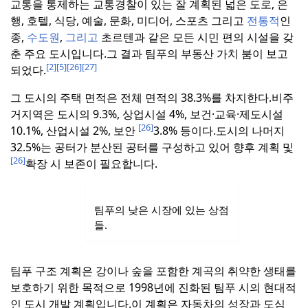
교통을 통제하는 교통경찰이 있는 잘 계획된 넓은 도로, 은
행, 호텔, 식당, 예술, 문화, 미디어, 스포츠 그리고
전통적
인
종,
수도원
,
그리고
초르텐과 같은 모든 시민 편의 시설을 갖
춘 주요 도시입니다.
그 결과 팀푸의 부동산 가치 붐이 보고
[2]
[5]
[26]
[27]
되었다.
그 도시의 주택 면적은 전체 면적의 38.3%를 차지한다.
비주
거지역은 도시의 9.3%, 상업시설 4%, 보건·교육·제도시설
[26]
10.1%, 산업시설 2%, 보안
3.8% 등이다.
도시의 나머지
32.5%는 공터가 분산된 공터를 구성하고 있어 향후 계획 및
[26]
확장 시 보존이 필요합니다.
팀푸의 낮은 시장에 있는 상점
들.
팀푸 구조 계획은 강이나 숲을 포함한 계곡의 취약한 생태를
보호하기 위한 목적으로 1998년에 진화된 팀푸 시의 현대적
인 도시 개발 계획입니다.
이 계획은 자동차의 성장과 도심