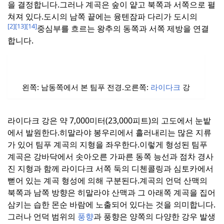
을 결정합니다.
그러나 계곡은 숲이 얕고 북쪽과 서쪽으로 펼
쳐져 있다.
도시의 남쪽 끝에는 융텐잠파 다리가 도시의
[2]
[13]
[14]
중심부를 흐르는 왕추의 동쪽과 서쪽 제방을 연결
합니다.
왼쪽: 남동쪽에서 본 팀푸 전경.
오른쪽:
라이다크
강
라이다크 강은 약 7,000미터(23,000피트)의 고도에서 눈밭
에서 발원한다.
히말라야 봉우리에서 흘러내리는 많은 지류
가 있어 팀푸 계곡의 지형을 좌우한다.
이렇게 형성된 팀푸
계곡은 강바닥에서 솟아오른 가파른 동쪽 능선과 점차 경사
진 지형과 함께 라이다크 서쪽 둑의 디첸콜링과 심토카에서
뻗어 있는 계곡 형성에 의해 구분된다.
계곡의 언덕 산맥의
북쪽과 남쪽 방향은 히말라야 산맥과 그 아래쪽 계곡을 집어
삼키는 습한 몬순 바람에 노출되어 있다는 것을 의미합니다.
그러나 언덕 범위의
풍향
과 풍향은 양쪽의 다양한 강우 발생