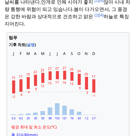
[2]
[4]
날씨를 나타낸다.
안개로 인해 시야가 좋지
않아 시내 차
량 통행에 위협이 되고 있습니다.
봄이 다가오면서, 그 풍경
[2]
[4]
은 강한 바람과 상대적으로 건조하고 맑은
하늘로 특징
지어진다.
팀푸
기후 차트(
설명
)
J
F
M
A
M
J
J
A
S
O
N
D
27
27
27
26
25
24
22
20
19
17
17
15
17
16
15
15
12
9
8
4
3
0
−1
−2
6.3
9.2
20
30
50
98
153
121
74
43
1.2
3.7
평균 최대 및 최소 온도(°C)
총 강수량(mm)