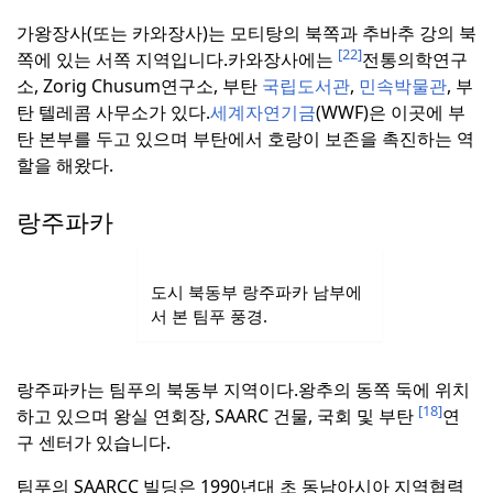
가왕장사(또는 카와장사)는 모티탕의 북쪽과 추바추 강의 북
[22]
쪽에 있는 서쪽 지역입니다.
카와장사에는
전통의학연구
소, Zorig Chusum연구소, 부탄
국립도서관
,
민속박물관
, 부
탄 텔레콤 사무소가 있다.
세계자연기금
(WWF)은 이곳에 부
탄 본부를 두고 있으며 부탄에서 호랑이 보존을 촉진하는 역
할을 해왔다.
랑주파카
도시 북동부 랑주파카 남부에
서 본 팀푸 풍경.
랑주파카는 팀푸의 북동부 지역이다.
왕추의 동쪽 둑에 위치
[18]
하고 있으며 왕실 연회장, SAARC 건물, 국회 및 부탄
연
구 센터가 있습니다.
팀푸의 SAARCC 빌딩은 1990년대 초 동남아시아 지역협력