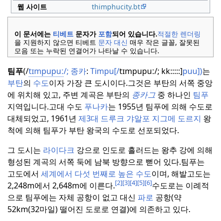
웹 사이트
thimphucity.bt
이 문서에는
티베트
문자가
포함
되어 있습니다.
적절한 렌더링
을 지원하지 않으면 티베트
문자 대신
매우 작은 글꼴, 잘못된
모음 또는 누락된 연결어가 나타날 수 있습니다.
팀푸
(/
tɪmpupuː
/;
종카
:
Timpu[/
tɪmpupuː/; kk:::::]
puu])
는
부탄
의
수도
이자 가장 큰 도시이다.
그것은 부탄의 서쪽 중앙
에 위치해 있고, 주변 계곡은 부탄의
종카그
중 하나인
팀푸
지역입니다.
고대 수도
푸나카
는 1955년 팀푸에 의해 수도로
대체되었고, 1961년
제3대 드루크
갸알포 지그메 도르지
왕
척에 의해 팀푸가 부탄 왕국의 수도로 선포되었다.
그 도시는
라이다크
강으로 인도로 흘러드는 왕추 강에 의해
형성된 계곡의 서쪽 둑에 남북 방향으로 뻗어 있다.
팀푸는
고도에서
세계에서 다섯 번째로 높은 수도
이며, 해발고도는
[2]
[3]
[4]
[5]
[6]
2,248m에서 2,648m에 이른다.
수도로는 이례적
으로 팀푸에는 자체 공항이 없고 대신
파로
공항(약
52km(32마일) 떨어진 도로로 연결)에 의존하고 있다.