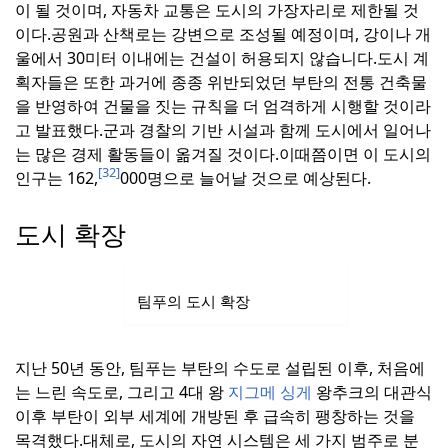
이 될 것이며, 자동차 교통은 도시의 가장자리로 제한될 것
이다.
공원과 산책로는 강변으로 조성될 예정이며, 강이나 개
울에서 30미터 이내에는 건설이 허용되지 않습니다.
도시 계
획자들은 또한 과거에 종종 위반되었던 부탄의 전통 건축물
을 반영하여 건물을 짓는 규칙을 더 엄격하게 시행할 것이라
고 발표했다.
군과 경찰의 기반 시설과 함께 도시에서 일어나
는 많은 경제 활동들이 옮겨질 것이다.
이때쯤이면 이 도시의
[32]
인구는 162,
000명으로 늘어날 것으로 예상된다.
도시 확장
팀푸의 도시 확장
지난 50년 동안, 팀푸는 부탄의 수도로 설립된 이후, 처음에
는 느린 속도로, 그리고 4대 왕
지그메 싱게
왕추크의 대관식
이후 부탄이 외부 세계에 개방된 후 급속히 팽창하는 것을
목격했다.
대체로, 도시의 자연 시스템은 세 가지 범주로 분