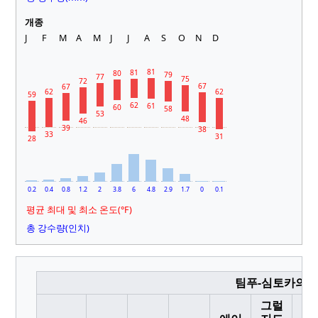
개종
J
F
M
A
M
J
J
A
S
O
N
D
81
81
80
79
77
75
72
67
67
62
62
59
62
61
60
58
53
48
46
39
38
33
31
28
0.2
0.4
0.8
1.2
2
3.8
6
4.8
2.9
1.7
0
0.1
평균 최대 및 최소 온도(°F)
총 강수량(인치)
팀푸-심토카의 기후
그럴