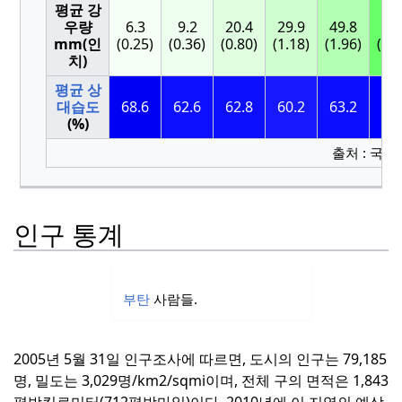
평균 강
우량
6.3
9.2
20.4
29.9
49.8
97
mm(인
(0.25)
(0.36)
(0.80)
(1.18)
(1.96)
(3.8
치)
평균 상
대습도
68.6
62.6
62.8
60.2
63.2
67
(%)
출처 : 국
인구 통계
부탄
사람들.
2005년 5월 31일 인구조사에 따르면, 도시의 인구는 79,185
명, 밀도는 3,029명/km2/sqmi이며, 전체 구의 면적은 1,843