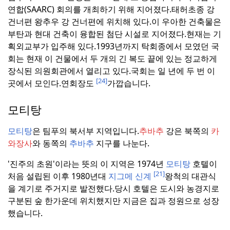
연합(SAARC) 회의를 개최하기 위해 지어졌다.
태허초종 강
건너편 왕추우 강 건너편에 위치해 있다.
이 우아한 건축물은
부탄과 현대 건축이 융합된 첨단 시설로 지어졌다.
현재는 기
획외교부가 입주해 있다.
1993년까지 탁회종에서 모였던 국
회는 현재 이 건물에서 두 개의 긴 복도 끝에 있는 정교하게
장식된 의원회관에서 열리고 있다.
국회는 일 년에 두 번 이
[24]
곳에서 모인다.
연회장도
가깝습니다.
모티탕
모티탕
은 팀푸의 북서부 지역입니다.
추바추
강은 북쪽의
카
와장사
와 동쪽의
추바추
지구를 나눈다.
'진주의 초원'이라는 뜻의 이 지역은 1974년
모티탕
호텔이
[21]
처음 설립된 이후 1980년대
지그메 신계
왕척의 대관식
을 계기로 주거지로 발전했다.
당시 호텔은 도시와 농경지로
구분된 숲 한가운데 위치했지만 지금은 집과 정원으로 성장
했습니다.