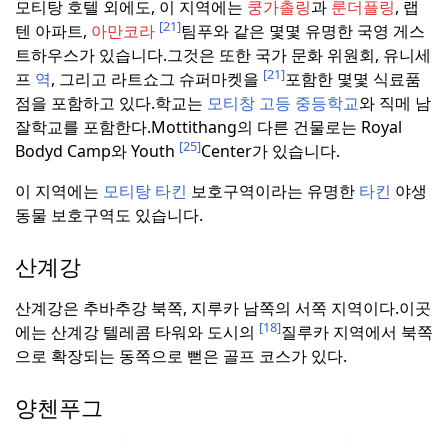
모티탕 호텔 외에도, 이 지역에는
쿵가촐링
과
룬더플링
, 랩
[21]
텐 아파트,
아만코라
팀푸와 같은 몇몇 유명한 국영 게스
트하우스가 있습니다.
그것은 또한 국가 문화 위원회, 유니세
[21]
프
역
, 그리고 라트쇼그 슈퍼마켓을
포함한 몇몇 식료품
점을 포함하고 있다.
학교는
모티창 고등 중등학교
와 직메 남
잘학교를 포함한다.
Mottithang의 다른 건물로는 Royal
[25]
Bodyd Camp와 Youth
Center가 있습니다.
이 지역에는
모티탕
타킨
보호구역이라는 유명한
타킨
야생
동물 보호구역도 있습니다.
산계강
산계강은 추바추강 북쪽, 지루카 남쪽의 서쪽 지역이다.
이곳
[18]
에는 산계강 텔레콤 타워와 도시의
질루카 지역에서 북쪽
으로 확장되는 동쪽으로 뻗은 골프 코스가 있다.
양첸푸그