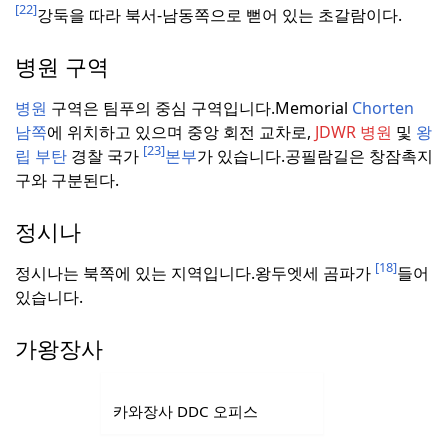
[22]
강둑을 따라 북서-남동쪽으로 뻗어 있는 초갈람이다.
병원 구역
병원
구역은 팀푸의 중심 구역입니다.
Memorial
Chorten
남쪽
에 위치하고 있으며 중앙 회전 교차로,
JDWR 병원
및
왕
[23]
립 부탄
경찰 국가
본부
가 있습니다.
공필람길은 창잠촉지
구와 구분된다.
정시나
[18]
정시나는 북쪽에 있는 지역입니다.
왕두엣세 곰파가
들어
있습니다.
가왕장사
카와장사 DDC 오피스