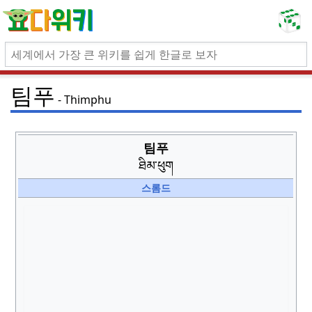
팀푸
Thimphu
팀푸
ཐིམ་ཕུག
스롬드