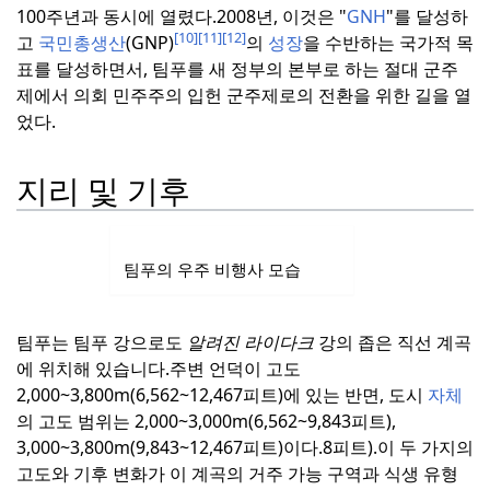
100주년과 동시에 열렸다.
2008년, 이것은 "
GNH
"를 달성하
[10]
[11]
[12]
고
국민총생산
(GNP)
의
성장
을 수반하는 국가적 목
표를 달성하면서, 팀푸를 새 정부의 본부로 하는 절대 군주
제에서 의회 민주주의 입헌 군주제로의 전환을 위한 길을 열
었다.
지리 및 기후
팀푸의 우주 비행사 모습
팀푸는 팀푸 강으로도
알려진 라이다크
강의 좁은 직선 계곡
에 위치해 있습니다.
주변 언덕이 고도
2,000~3,800m(6,562~12,467피트)에 있는 반면, 도시
자체
의 고도 범위는 2,000~3,000m(6,562~9,843피트),
3,000~3,800m(9,843~12,467피트)이다.
8피트).
이 두 가지의
고도와 기후 변화가 이 계곡의 거주 가능 구역과 식생 유형