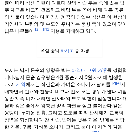
률에 따라 식생 패턴이 다르다.
산의 바람 부는 쪽에 있는 팀
푸 계곡은 비교적 건조하고 바람 부는 쪽에 비해 다른 종류
의 식물이 있습니다.
따라서 계곡의 침엽수 식생은 이 현상에
기인한다.
부탄의 옛 수도인 푸나카는 풍향 쪽에 있으며 잎이
[2]
[4]
[13]
넓은 나무들이
지형을 지배하고 있다.
폭설 중의
타시초
종 야경.
도시는 남서 몬순의 영향을 받는
아열대 고원
기후
를 경험합
니다.
남서 몬순 강우량은 4월 중순에서 9월 사이에 발생한
[2]
[4]
다.
이
지역
에서는 적란운과 가벼운 소나기가 날씨를
지
배하면서 번개와 천둥이 비보다 먼저 오는 경우가 많다.
며칠
동안 계속 비가 내리면 산사태와 도로 막힘이 발생합니다.
개
울과 강은 숲에서 엄청난 양의 파편을 싣고 불어난다.
깊은
웅덩이, 두꺼운 진흙, 그리고 도로를 따라 산사태가 교통의
장벽을 형성합니다.
찬 바람, 밤에는 낮은 기온, 낮에는 적당
한 기온, 구름, 가벼운 소나기, 그리고 눈이 이 지역의 겨울