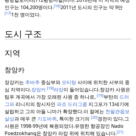
평방킬로미터(712평방마일)이다. 2010년에 이 지역의 예상
[16]
인구는 104,200명이다.
2011년 도시의 인구는 약 9만
[17]
1천 명이었다.
도시 구조
지역
창앙카
장강카는
추바추
중심부와
모티탕
사이에 위치한 서부의 중
[18]
심 지역이다.
장앙카
라캉
이 들어있습니다.
창강카 사원은
[19]
팀푸 계곡에서 가장 오래된 사원 중 하나로,
부탄의
드러
그파
리니지의 창시자인
파조 드러그콤
지그포가 13세기에
설립하고 그의 아들 니마가 확장했다.
이 절에는
천팔관음보
[20]
살상
과 매우 큰
기도바퀴
, 특이한 크기의
경전이 있다.
그
사원은 1998-99년에 복원되었다.
유명한 향공장인 Nado
[21]
Poedzokhang은 창앙카 라캉 위에 위치해 있습니다.