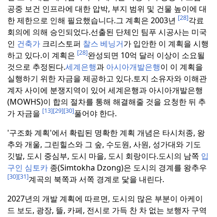
공중 보건 인프라에 대한 압박, 부지 범위 및 건물 높이에 대
[28]
한 제한으로 인해 필요했습니다.
그 계획은 2003년
각료
회의에 의해 승인되었다.
선출된 단체인 팀푸 시공사는 미국
인
건축가
크리스토퍼
찰스 베닝거
가 입안한 이 계획을 시행
[28]
하고 있다.
이 계획은
완성되면 10억 달러 이상이 소요될
것으로 추정된다.
세계은행
과
아시아개발은행
이 이 계획을
실행하기 위한 자금을 제공하고 있다.
토지 소유자와 이해관
계자 사이에 분쟁지역이 있어 세계은행과 아시아개발은행
(MOWHS)이 합의 절차를 통해 해결해줄 것을 요청한 뒤 추
[13]
[29]
[30]
가 자금을
풀어야 한다.
'구조화 계획'에서 확립된 명확한 계획 개념은 타시처종, 왕
추와 개울, 그린힐스와 그 숲, 수도원, 사원, 성가대와 기도
깃발, 도시 중심부, 도시 마을, 도시 회랑이다.
도시의 남쪽
입
구인 심토카
종(Simtokha Dzong)은 도시의 경계를 왕추우
[30]
[31]
계곡의 북쪽과 서쪽 경계로 닻을 내린다.
2027년의 개발 계획에 따르면, 도시의 많은 부분이 아케이
드 보도, 광장, 뜰, 카페, 전시로 가득 찬 차 없는 보행자 구역