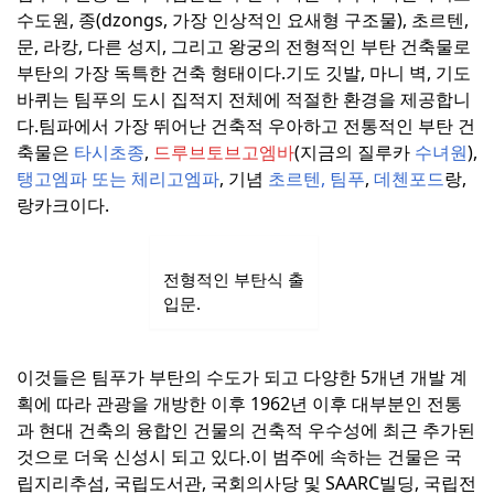
수도원, 종(dzongs, 가장 인상적인 요새형 구조물), 초르텐,
문, 라캉, 다른 성지, 그리고 왕궁의 전형적인 부탄 건축물로
부탄의 가장 독특한 건축 형태이다.
기도 깃발, 마니 벽, 기도
바퀴는 팀푸의 도시 집적지 전체에 적절한 환경을 제공합니
다.
팀파에서 가장 뛰어난 건축적 우아하고 전통적인 부탄 건
축물은
타시초종
,
드루브토브고엠바
(지금의 질루카
수녀원
),
탱고엠파
또는 체리고엠파
, 기념
초르텐, 팀푸
,
데첸포드
랑,
랑카크이다.
전형적인 부탄식 출
입문.
이것들은 팀푸가 부탄의 수도가 되고 다양한 5개년 개발 계
획에 따라 관광을 개방한 이후 1962년 이후 대부분인 전통
과 현대 건축의 융합인 건물의 건축적 우수성에 최근 추가된
것으로 더욱 신성시 되고 있다.
이 범주에 속하는 건물은 국
립지리추섬, 국립도서관, 국회의사당 및 SAARC빌딩, 국립전