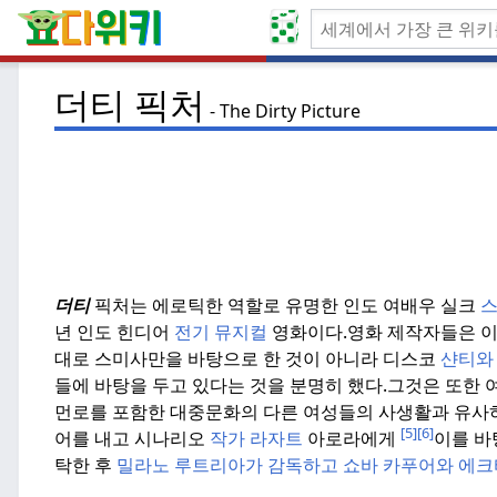
더티 픽처
The Dirty Picture
더티
픽처는 에로틱한 역할로 유명한 인도 여배우 실크
스
년 인도 힌디어
전기
뮤지컬
영화이다.
영화 제작자들은 이
대로 스미사만을 바탕으로 한 것이 아니라 디스코
샨티와
들에 바탕을 두고 있다는 것을 분명히 했다.
그것은 또한 
먼로를 포함한 대중문화의 다른 여성들의 사생활과 유사
[5]
[6]
어를 내고 시나리오
작가 라자트
아로라에게
이를 바
탁한 후
밀라노 루트리아가
감독하고 쇼바
카푸어와 에크