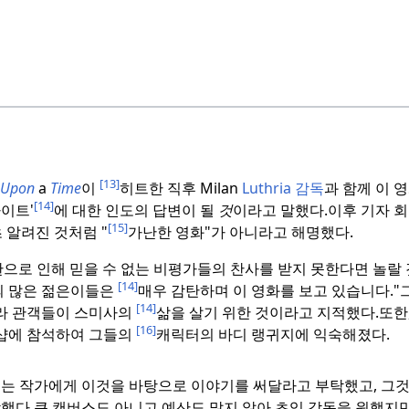
[13]
Upon
a
Time
이
히트한 직후 Milan
Luthria 감독
과 함께 이 
[14]
이트'
에 대한 인도의 답변이 될
것
이라고 말했다.
이후 기자 
[15]
 알려진 것처럼 "
가난한 영화"가 아니라고 해명했다.
란으로 인해 믿을 수 없는 비평가들의 찬사를 받지 못한다면 놀랄 
[14]
실의 많은 젊은이들은
매우 감탄하며 이 영화를 보고 있습니다."
[14]
라 관객들이 스미사의
삶을 살기 위한 것이라고 지적했다.
또한
[16]
크샵에 참석하여 그들의
캐릭터의 바디 랭귀지에 익숙해졌다.
는 작가에게 이것을 바탕으로 이야기를 써달라고 부탁했고, 그것
했다.
큰 캔버스도 아니고 예산도 많지 않아 초임 감독을 원했지만