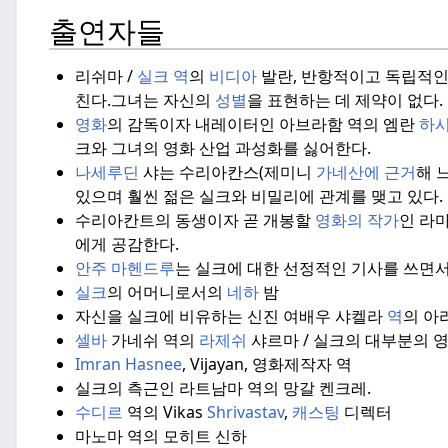
출연자들
리쉬마 /
실크 역
의
비디아
발란, 반항적이고 독립적인
친다.
그녀는 자신의
성별
을 표현하는 데 제약이 없다.
영화
의 감독이자 내레이터인 아브라함 역의 엠란
하
크와 그녀의 영화 산업 과성화를 싫어한다.
나세루딘
샤는 수리아칸스(제미니
가네산에 근거
해 
있으며 훨씬 젊은 실크와 비밀리에 관계를 맺고 있다.
수리아칸트의 동생이자 곧 개봉할
영화의 작가
인 라
에게 공감한다.
안주 마헨드루
는 실크에 대한 선정적인 기사를 쓰면서
실크
의 어머니로서의
네하
밤
자신을 실크에 비유하는 신진 여배우 샤켈라
역
의 아
셀바
가네쉬 역의
라제쉬
샤르마 / 실크의 대부분의 
Imran Hasnee
, Vijayan, 영화제작자 역
실크의 측근인 라트남마 역의 망갈 켄크레.
수디르
역의 Vikas
Shrivastav
,
캐스팅
디렉터
마노마 역의 모히트 신하