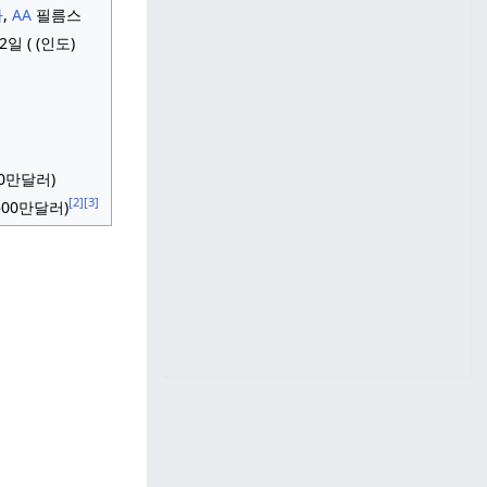
사
,
AA
필름스
2일 (
(인도)
30만달러
)
[2]
[3]
500만달러)