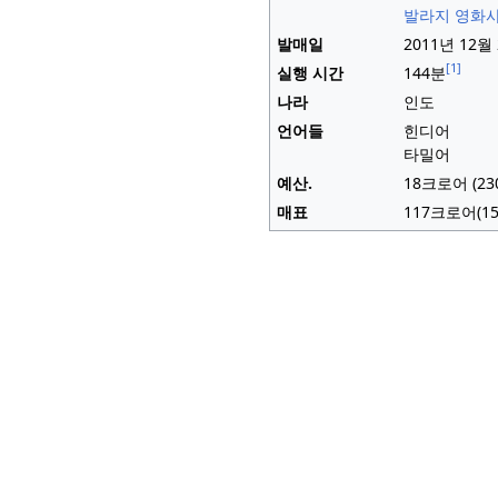
발라지 영화
발매일
2011년 12월 
[1]
실행 시간
144분
나라
인도
언어들
힌디어
타밀어
예산.
18크로어
(2
매표
117크로어
(
1