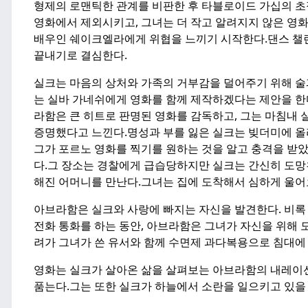
형제의 로맨틱한 관계를 비판한 후 타블로이드 가십의 초
영화에서 제외시키고, 그녀는 더 작고 알려지지 않은 영
배우인 쉐이크엘라에게 위협을 느끼기 시작한다.
댄스 챌
끝내기로 결심한다.
실크는 마음의 상처와 가족의 거부감을 덜어주기 위해 술
는 실바 가네쉬에게 영화를 함께 제작하겠다는 제안을 한
라함은 큰 히트로 판명된 영화를 감독하고, 그는 마침내
증명했다고 느낀다.
명성과 부를 잃은 실크는 빚더미에 올
그가 포르노 영화를 찍기를 원하는 것을 알고 충격을 받았
다.
그 장소는 경찰에게 급습당하지만 실크는 간신히 도망
해진 어머니를 만난다.
그녀는 집에 도착해서 심하게 울어
아브라함은 실크와 사랑에 빠지는 자신을 발견한다. 비록 
전화 통화를 하는 동안, 아브라함은 그녀가 자신을 위해 
려가 그녀가 쓴 유서와 함께 수면제 과다복용으로 침대에 
영화는 실크가 살아온 삶을 살펴보는 아브라함의 내레이션
품는다.
그는 또한 실크가 하늘에서 소란을 일으키고 있을