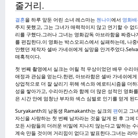
줄거리.
결혼
을 하루 앞둔 어린 소녀 레스마는
첸나이
에서
영화배
주지 못했고, 그는 그녀가 매력적이지 않고 연기할 수 없
리를 구했다.
그러나 그녀는 영화감독 아브라함을 짜증나게
를 편집한다.
이 영화는 박스오피스에서 실패하는데, 나중
안했던 제작자 셀바 가네쉬에게 실망을 안겨주었다.
Sel
매혹적이다.
첫 번째 촬영에서 실크는 어릴 적 우상이었던 배우 수리아
애정과 관심을 얻는다.
한편, 아브라함은 셀바 가네쉬에게
상업적으로 더 잘 살리기 위해 섹스와 에로티시즘을 더하
성을 쌓아가고, 수리아칸스와 함께 더 많은 성적인 영화를
은 시간 안에 엄청난 부자와 섹스 심벌로 인기를 얻게 된다
Suryakanth의 남동생 Ramakanth는 실크의
팬
이고 그녀
자신을 사랑하는 첫 번째 남자라는 것을 알게 된 후 그에 
모든 사람들의 더러운 비밀에 지나지 않는다고 말하는 
계속 만들 것이며 거리낌이 없다고 발표한다.
그녀는 라마