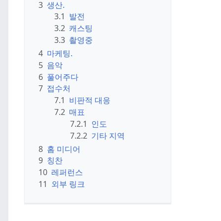
3
생산.
3.1
발전
3.2
캐스팅
3.3
촬영중
4
마케팅.
5
음악
6
풀어주다
7
접수처
7.1
비판적 대응
7.2
매표
7.2.1
인도
7.2.2
기타 지역
8
홈 미디어
9
칭찬
10
레퍼런스
11
외부 링크