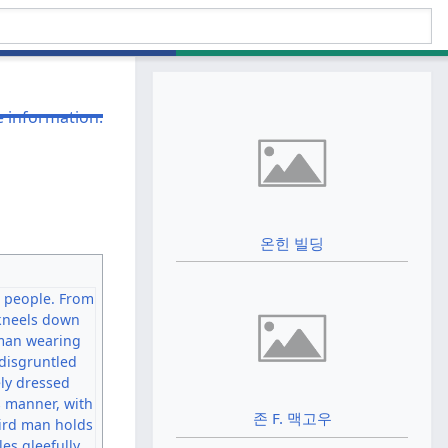
온힌 빌딩
존 F. 맥고우