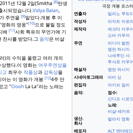
[8]
011년 12월 2일(Smitha
탄생
극장 개봉 포스
 출시되었습니다.
Vidya
Balan
,
연출자
밀라노 루트
[9]
가 주연을
맡았다.
개봉 후 이
작성자
라자트 아로
[10]
"영화의 영웅"
으로 불릴 정도
제작자
에크타 카푸
[11]
 지배
사회 특유의 무언가에 기
쇼바 카푸어
 찬사를 받았다.
그
음악
은 비샬
주연
비디아 발란
엠란 하시미
나세루딘 샤
 달러)의 수익을 올렸고 여러 개의
투샤르 카푸
수상했다.
이 영화는
여우주연상을
해설자
엠란 하시미
리고
최우수
작품상
과
감독상
을
시네마토그래피
바비 싱
[12]
아는 이 영화가 개봉
4주 만
편집자
아키브 알리
고 "
Oooh
La La"라는 노래는
음악:
점수:
산디프 시로
노래:
비샬-셰카르
생산.
발라지 영화
회사
배포자
ALT 엔터테