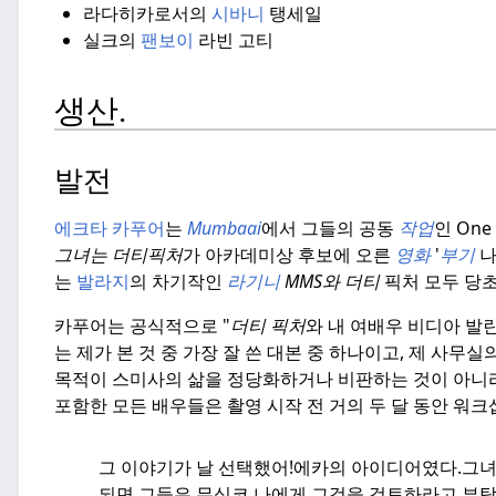
라다히카로서의
시바니
탱세일
실크의
팬보이
라빈 고티
생산.
발전
에크타 카푸어
는
Mumbaai
에서 그들의 공동
작업
인 One
그녀는 더티픽처
가 아카데미상 후보에 오른
영화
'
부기
나
는
발라지
의 차기작인
라기니
MMS와 더티
픽처 모두 당초
카푸어는 공식적으로 "
더티 픽처
와 내 여배우 비디아 발
는 제가 본 것 중 가장 잘 쓴 대본 중 하나이고, 제 사무
목적이 스미사의 삶을 정당화하거나 비판하는 것이 아니
포함한 모든 배우들은 촬영 시작 전 거의 두 달 동안 워
그 이야기가 날 선택했어!
에카의 아이디어였다.그녀
되면 그들은 무심코 나에게 그것을 검토하라고 부탁