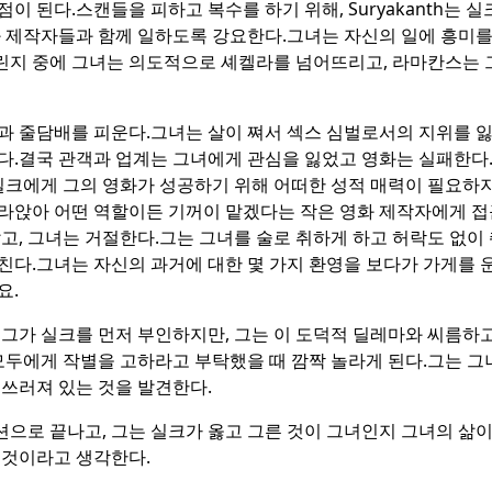
점이 된다.
스캔들을 피하고 복수를 하기 위해, Suryakanth는 
화 제작자들과 함께 일하도록 강요한다.
그녀는 자신의 일에 흥미를
린지 중에 그녀는 의도적으로 셰켈라를 넘어뜨리고, 라마칸스는 
과 줄담배를 피운다.
그녀는 살이 쪄서 섹스 심벌로서의 지위를 잃
다.
결국 관객과 업계는 그녀에게 관심을 잃었고 영화는 실패한다
 실크에게 그의 영화가 성공하기 위해 어떠한 성적 매력이 필요하
라앉아 어떤 역할이든 기꺼이 맡겠다는 작은 영화 제작자에게 접
고, 그녀는 거절한다.
그는 그녀를 술로 취하게 하고 허락도 없이
친다.
그녀는 자신의 과거에 대한 몇 가지 환영을 보다가 가게를 
요.
그가 실크를 먼저 부인하지만, 그는 이 도덕적 딜레마와 씨름하고
모두에게 작별을 고하라고 부탁했을 때 깜짝 놀라게 된다.
그는 그
쓰러져 있는 것을 발견한다.
으로 끝나고, 그는 실크가 옳고 그른 것이 그녀인지 그녀의 삶
 것이라고 생각한다.