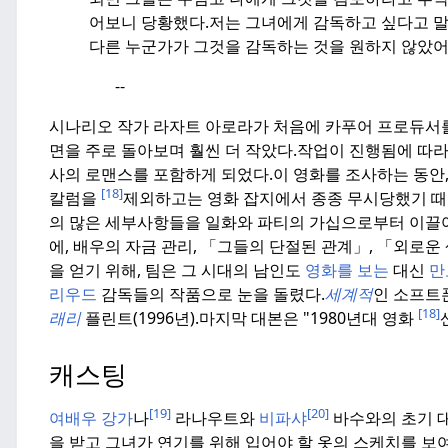
어보니 당황했다.
저는 그녀에게 감독하고 싶다고 말
다른 누군가가 그것을 감독하는 것을 원하지 않았어
--
시나리오 작가 라자트 아로라가 처음에 카푸어 프로듀서를 
면을 주로 돌아보며 훨씬 더 작았다.
작업이 진행됨에 따라
사의 로맨스를 포함하게 되었다.
이 영화를 조사하는 동안
[18]
칼럼을
제외하고는 영화 잡지에서 종종 무시당했기 때문
의 많은 세부사항들을 일화와 파티의 가십으로부터 이끌
에, 배우의 자금 관리, 「그들의 단절된 관계」, 「외로운
을 얻기 위해, 팀은 그 시대의 남인도
영화를 보는
대신
만
리우드
감독들의 작품으로 눈을 돌렸다.
세계적
인 소프트
[18]
래리
플린트(1996년).
마지막 대본은 "1980년대 영화
캐스팅
[19]
[20]
여배우 강가
나
라나우트와
비파샤
바수와의 초기 대
을 받고 그녀가 연기를 위해 입어야 할 옷의 스케치를 보