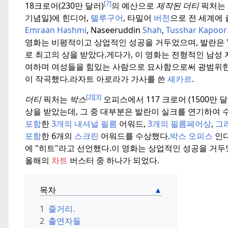
[7]
18크로어
(230만 달러
)
의 예산으로
제작된 더티
픽처는 2
기념일)에 힌디어,
텔루구어
, 타밀어
버전
으로 전 세계에
Emraan
Hashmi
, Naseeruddin
Shah
,
Tusshar Kapoor
영화는 비평적이고 상업적인 성공을 거두었으며, 발란은 
로 최고의 상을 받았다.
게다가, 이 영화는 전형적인 남성
여하며 여성들을 힘있는 사람으로 묘사함으로써 광범위한
이
작곡했다.
라자트 아로라가 가사를 쓴
셰카르
.
[2]
[3]
더티
픽처는
박스
오피스에서
117 크로어
(1500만
상을 받았는데, 그 중 대부분은 발란이 실크를 연기하여 
포함
한
3개의 내셔널 필름
어워드,
3개의 필름페어상
,
그
포함
한 6개의
스크린
어워드를 수상했다.
박스 오피스
인디
에 "히트"라고 선언했다.
이 영화는 상업적인 성공을 거두었
올해의
차트
버스터 중 하나가 되었다.
목차
1
줄거리.
2
출연자들