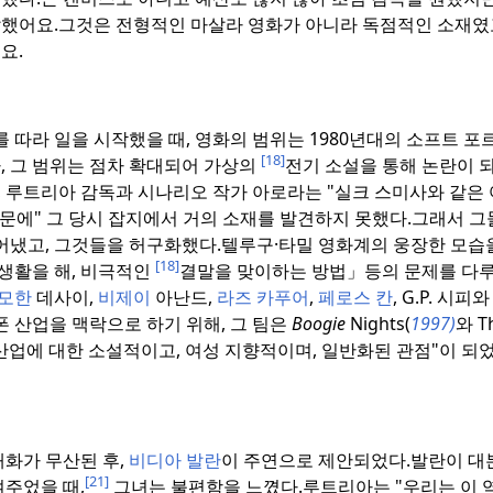
했어요.그것은 전형적인 마살라 영화가 아니라 독점적인 소재였
요.
따라 일을 시작했을 때, 영화의 범위는 1980년대의 소프트 포
[18]
, 그 범위는 점차 확대되어 가상의
전기 소설을 통해 논란이 
, 루트리아 감독과 시나리오 작가 아로라는 "실크 스미사와 같은
에" 그 당시 잡지에서 거의 소재를 발견하지 못했다.
그래서 그
어냈고, 그것들을 허구화했다.
텔루구·타밀 영화계의 웅장한 모습을
[18]
 생활을 해, 비극적인
결말을 맞이하는 방법」등의 문제를 다루
모한
데사이,
비제이
아난드,
라즈 카푸어
,
페로스 칸
, G.P. 시
폰 산업을 맥락으로 하기 위해, 그 팀은
Boogie
Nights(
1997)
와 Th
산업에 대한 소설적이고, 여성 지향적이며, 일반화된 관점"이 되었
화가 무산된 후,
비디아 발란
이 주연으로 제안되었다.
발란이 대
[21]
여주었을 때,
그녀는 불편함을 느꼈다.
루트리아는 "우리는 이 