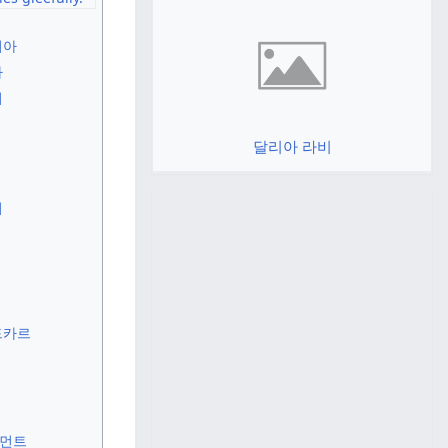
터
리아
라
어
달리아 라비
어
드카르
인먼트