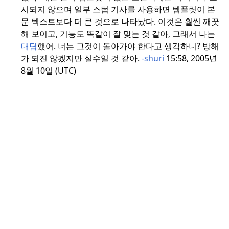
리지를 개선하
한 공동 노력이
시되지 않으며 일부 스텁 기사를 사용하면 템플릿이 본
는 것을 목적으
다.
참여하려면
문 텍스트보다 더 큰 것으로 나타났다.
이것은 훨씬 깨끗
로 한다.
참여하
프로젝트 페이
해 보이고, 기능도 똑같이 잘 맞는 것 같아, 그래서 나는
려면
프로젝트
지를 방문하여
대담
했어.
너는 그것이 돌아가야 한다고 생각하니?
방해
페이지
를 방문
토론
에 참여하
가 되진 않겠지만 실수일 것 같아.
-shuri
15:58, 2005년
하십시오.
고 열려 있는 태
8월 10일 (UTC)
스크 목록을 확
이
인하십시오.
템
플
이
릿
템
에
플
는
릿
프
에
로
는
젝
프
트
로
의
젝
품
트