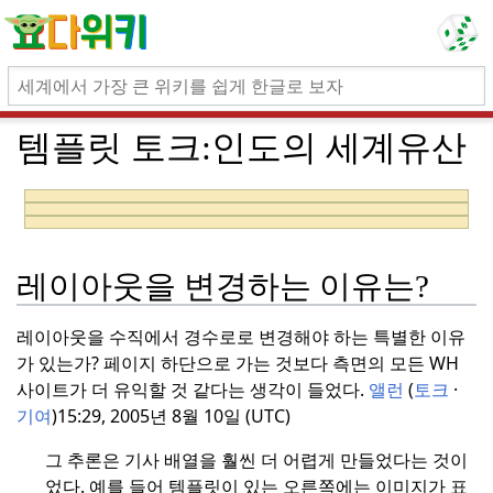
템플릿 토크:
인도의 세계유산
위키프로젝트 인도
(등급 템플릿 클래스)
위키프로젝트 고고학
(등급 템플릿 클래스)
위키프로젝트 세계유산
(
비활성
)
이 템
이 템
레이아웃을 변경하는 이유는?
이 템플릿은
플릿
현재
플릿
비활동적인
것으
은
위
인도
로 간주되는 위키프로
레이아웃을 수직에서 경수로로 변경해야 하는 특별한 이유
포털
키프로젝트 고
젝트
세계유산의 범위
가 있는가?
페이지 하단으로 가는 것보다 측면의 모든 WH
은
위키프로젝
고학
의 범위 안
내에 있다.
사이트가 더 유익할 것 같다는 생각이 들었다.
앨런
(
토크
·
트 인도
범위 내
에 있으며, 위키
기여
)15:29, 2005년 8월 10일 (UTC)
에 있으며, 위키
피디아에 대한
피디아의 인도
고고학
의 범위
그 추론은 기사 배열을 훨씬 더 어렵게 만들었다는 것이
관련 주제 커버
를 개선하기 위
었다.
예를 들어 템플릿이 있는 오른쪽에는 이미지가 표