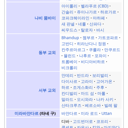
아이롤리
벨라푸르 (CBD)
간솔리
쥬이나가르
하르가르
코파크헤이라인
마하페
나비 뭄바이
새 판넬
네룰
산파다
씨우드스
탈로자
바시
Bhandup
젬부르
가트코파르
고반디
히라난다니 정원
칸주르마르그
쿠를라
만쿠르드
동부 교외
뮬런드
나후르
포와이
트롬베이
비디아비하르
비크롤리
안데리
반드라
보리발리
다이사르
고라이
고어가온
하르
조게스화리
주후
서부 교외
칸디발리
마드 섬
마롤
말라드
오시와라
나카 사키
산타크루즈
베르소바
빌레 팔
바얀다르
미라 로드
Uttan
미라바얀다르
(타네 구)
디바
고드번더로
코프리
콜셰트
카우사
칼와
마지와다