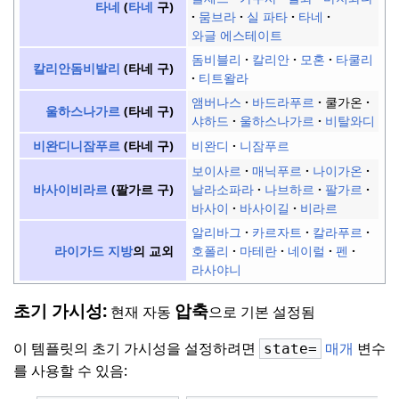
타네
(
타네
구)
뭄브라
실 파타
타네
와글 에스테이트
돔비블리
칼리안
모혼
타쿨리
칼리안돔비발리
(타네 구)
티트왈라
앰버나스
바드라푸르
쿨가온
울하스나가르
(타네 구)
샤하드
울하스나가르
비탈와디
비완디
니잠푸르
비완디니잠푸르
(타네 구)
보이사르
매닉푸르
나이가온
날라소파라
나브하르
팔가르
바사이비라르
(팔가르 구)
바사이
바사이길
비라르
알리바그
카르자트
칼라푸르
호폴리
마테란
네이럴
펜
라이가드 지방
의 교외
라사야니
초기 가시성:
압축
현재 자동
으로 기본 설정됨
이 템플릿의 초기 가시성을 설정하려면
매개
변수
state=
를 사용할 수 있음: