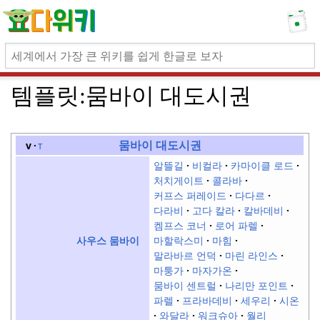
템플릿:
뭄바이 대도시권
뭄바이 대도시권
v
t
알뜰길
비컬라
카마이클 로드
처치게이트
콜라바
커프스 퍼레이드
다다르
다라비
고다 칼라
칼바데비
켐프스 코너
로어 파렐
마할락스미
마힘
사우스 뭄바이
말라바르 언덕
마린 라인스
마퉁가
마자가온
뭄바이 센트럴
나리만 포인트
파렐
프라바데비
세우리
시온
와달라
워크슈아
월리