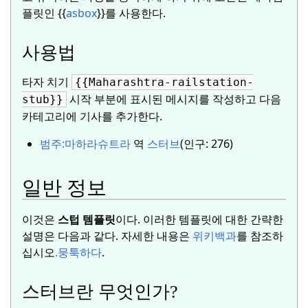
플릿인 {{
asbox
}}를 사용한다.
사용법
타자 치기
{{Maharashtra-railstation-
시작 부분에 표시된 메시지를 작성하고 다음
stub}}
카테고리에 기사를 추가한다.
범주:
마하라슈트라
역
스터브
(인구: 276)
일반 정보
이것은
스텁 템플릿
이다.
이러한 템플릿에 대한 간략한
설명은 다음과 같다. 자세한 내용은
위키백과
를 참조하
십시오
.
뭉툭하다
.
스터브란 무엇인가?