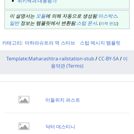
위키백과:
내용평가
이 설명서는
모듈
에 의해 자동으로 생성됨
:
아스박스
.
일반
정보는 템플릿에서 변환됨
:
스텁 문서
.
(
이력
편집
)
카테고리
:
마하라슈트라 역 스터브
스텁 메시지 템플릿
Template:Maharashtra-railstation-stub
/
CC-BY-SA
/
이
용약관 (Terms)
미들위치 퍼스트
닥터 데스티니