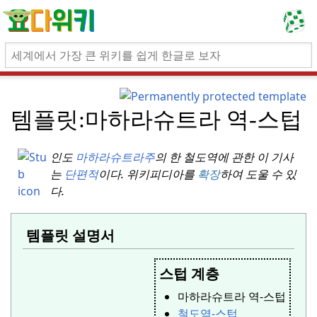
템플릿:
마하라슈트라 역-스텁
인도
마하라슈트라주
의 한 철도역에 관한 이 기사
는
단편적
이다.
위키피디아를
확장
하여 도울 수 있
다.
템플릿 설명서
스텁 계층
마하라슈트라 역-스텁
철도역-스텁