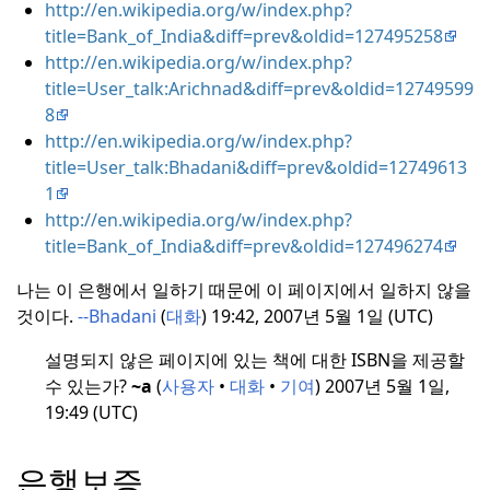
의
중
서 스
http://en.wikipedia.org/w/index.php?
이 기사는 프
요도
타트
title=Bank_of_India&diff=prev&oldid=127495258
로젝트의
중
에 대
클래
http://en.wikipedia.org/w/index.php?
요도
에 대해
낮음
낮음
해
스
로
title=User_talk:Arichnad&diff=prev&oldid=12749599
'
낮은
중요
'
낮은
평가
8
성'으로 평가
중요
되었
http://en.wikipedia.org/w/index.php?
되어 왔다.
성'으
다.
title=User_talk:Bhadani&diff=prev&oldid=12749613
이 기사는
위
로 평
1
이 기
키프로젝트
가되
http://en.wikipedia.org/w/index.php?
사는
마하라슈트
어 왔
title=Bank_of_India&diff=prev&oldid=127496274
프로
라
(
Low-
다.
젝트
importance
나는 이 은행에서 일하기 때문에 이 페이지에서 일하지 않을
의
중
showWikiProjects
to do:
로 표시됨)
것이다.
--Bhadani
(
대화
) 19:42, 2007년 5월 1일 (UTC)
요도
의 지원을 받
다음은 대기 중인 몇 가지
에 대
설명되지 않은 페이지에 있는 책에 대한 ISBN을 제공할
고 있다.
작업:
낮음
해
수 있는가?
~a
(
사용자
•
대화
•
기여
) 2007년 5월 1일,
이 기사는
위
기사 요청
:
위키백과:
요
'
낮은
19:49 (UTC)
키프로젝트
청된 기사/기업
및
경
중요
뭄바이
제/기업
,
이탈된 근로
성'으
(
Low-
은행보증
자 자금
로 평