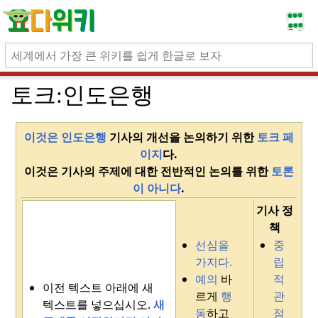
토크:인도은행
이것은 인도은행
기사의 개선을 논의하기 위한
토크 페
이지
다.
이것은 기사의 주제에 대한 전반적인 논의를 위한
토론
이 아니다
.
기사 정
책
선심을
중
가지다.
립
예의
바
적
이전 텍스트 아래에 새
르게
행
관
텍스트를 넣으십시오.
새
동
하고
점