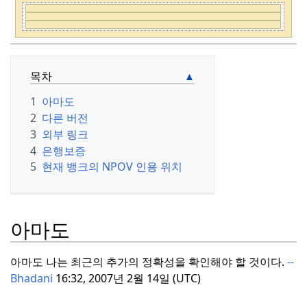
(정격화된 출발
위키프로젝트 인도
/
마하라
(정격화된 출발 등급,
위키프로젝트 금융투자
등급, 낮은 중요
(등급 시작
슈트라
/
뭄바이
낮은 중요도)
위키프로젝트 기업
도)
클래스, 낮
은 중요도)
목차
이 기
1
아마도
위키프로젝
사는 위키
인
2
다른 버전
회사 포털
트 파이낸스
도
프로젝트
3
외부 링크
앤
인베스트
포
컴퍼니(
Wiki Project
털
4
은행보증
먼트
(
Wiki
Companies)의 범위 내
이 기사는
5
현재 뱅크의 NPOV 인용 위치
Project
에 있으며, 위키피디아
위키프로
Financial
&
에 대한
기업
의 커버리
젝트
인디
Investment)
지 개선을 위한 공동 노
아
(
Wiki
의 범위 내에
아마도
력이다.
참여하려면 프
Project
본 기사는 위
로젝트 페이지를 방문하
India)의
키피디아에
여
토론
에 참여하고 열
아마도 나는 최근의 추가의 정확성을 확인해야 할 것이다.
--
범위 내에
대한
재무
및
려 있는 태스크 목록을
Bhadani
16:32, 2007년 2월 14일 (UTC)
있으며, 위
투자
관련 기
확인하십시오.
키피디아
사의 커버리