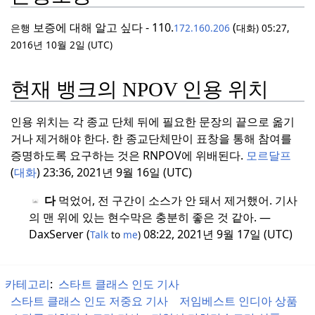
importance
평가
:
범주:
미평가회사
가되
로 표시됨)
보증에 대해 알고 싶다 - 110.
(
은행
172.160.206
대화) 05:27,
품
어 왔
가 지원한다.
2016년 10월 2일 (UTC)
복사
편집 :
범주:
주의
다.
가 필요한 회사 기사
Infobox
:
범
현재 뱅크의 NPOV 인용 위치
주:
infobox가 필요한
회사 기사
인용 위치는 각 종교 단체 뒤에 필요한 문장의 끝으로 옮기
유지
관리:
포털:기업
거나 제거해야 한다.
한 종교단체만이 표창을 통해 참여를
스텁
:
카테고리
에 있는
증명하도록 요구하는 것은 RNPOV에 위배된다.
모르달프
스텁 아티클 확장 도움
(
대화
) 23:36, 2021년 9월 16일 (UTC)
말
:
회사 스텁
기타
:
다
먹었어, 전 구간이 소스가 안 돼서 제거했어.
기사
의 맨 위에 있는 현수막은 충분히 좋은 것 같아.
—
회사 물품에 다음
DaxServer (
08:22, 2021년 9월 17일 (UTC)
Talk
to
me
)
태그를 추가하십시
오.
{{
portal
템
Companies}}
카테고리
:
스타트 클래스 인도 기사
플릿
스타트 클래스 인도 저중요 기사
저임베스트 인디아 상품
회사 대화 페이지