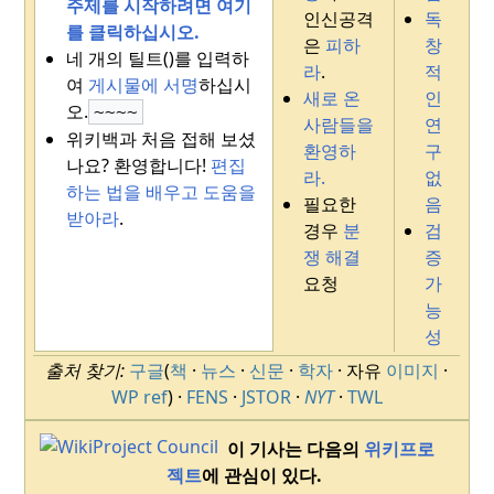
주제를 시작하려면 여기
인신공격
독
를 클릭하십시오.
은
피하
창
네 개의 틸트()를 입력하
라
.
적
여
게시물에 서명
하십시
새로 온
인
오
.
~~~~
사람들을
연
위키백과 처음 접해 보셨
환영하
구
나요?
환영합니다!
편집
라.
없
하는 법을 배우고
도움을
필요한
음
받아라
.
경우
분
검
쟁 해결
증
요청
가
능
성
출처 찾기:
구글
(
책
·
뉴스
·
신문
·
학자
· 자유
이미지
·
WP ref
)
·
FENS
·
JSTOR
·
NYT
·
TWL
이 기사는 다음의
위키프로
젝트
에 관심이 있다.