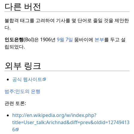
의 인도 관
이 기
지 개선을 위
다른 버전
련 주제 커
사는
한 공동 노력
버력을 향
프로
이다.
참여하
불합격 태그를 고려하여 기사를 몇 단어로 줄일 것을 제안한
상시키는
젝트
려면 프로젝
다.
것을 목적
의
품
트 페이지를
으로 하고
인도은행
(BoI)은 1906년
9월 7일
뭄바이에
본부
를 두고 설
질 규
방문하여
토
있다.
참여
립되었다.
모
에
론
에 참여하
시작
하려면
프
서 스
고 열려 있는
로젝트 페
타트
태스크 목록
외부 링크
이지
를 방
클래
을 확인하십
문하십시
스
로
시오.
공식 웹사이트
오.
평가
이 기
되었
범주:
인도의 은행
이 기사는 프
사는
다.
로젝트의
품
프로
관련 토론:
질 규모
에서
이 기
젝트
시작
스타트
클래
사는
의
품
http://en.wikipedia.org/w/index.php?
스
로 평가되
프로
질 규
title=User_talk:Arichnad&diff=prev&oldid=12749413
었다.
젝트
모
에
6
시작