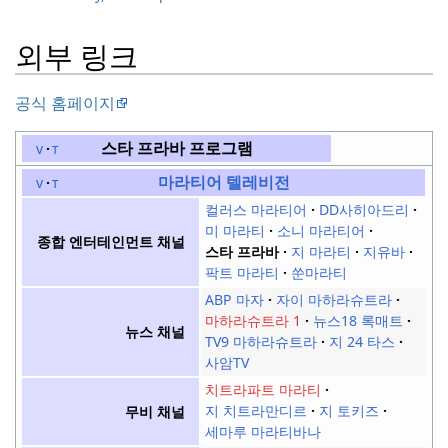
외부 링크
공식 홈페이지
스타 프라바
프로그램
v
t
마라티어 텔레비전
v
t
컬러스 마라티어
DD사히아드리
미 마라티
소니 마라티어
종합 엔터테인먼트 채널
스타 프라바
지 마라티
지유바
팍트 마라티
쑨마라티
ABP 마자
자이 마하라슈트라
마하라슈트라 1
뉴스18 록매트
뉴스 채널
TV9 마하라슈트라
지 24 타스
사암TV
치트라파트 마라티
지 치트라만디르
지 토키즈
무비 채널
세마루 마라티바나