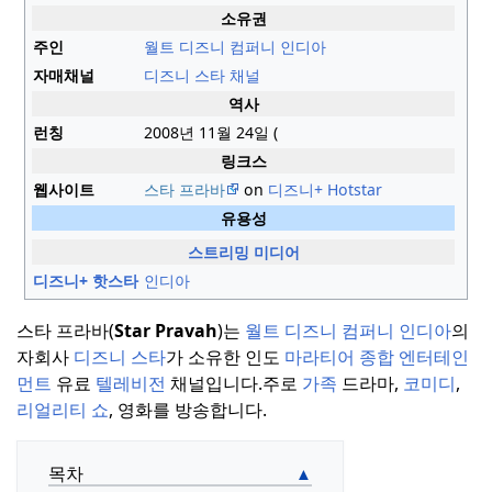
소유권
주인
월트 디즈니 컴퍼니 인디아
자매채널
디즈니 스타 채널
역사
런칭
2008년 11월 24일 (
링크스
웹사이트
스타 프라바
on
디즈니+ Hotstar
유용성
스트리밍 미디어
디즈니+ 핫스타
인디아
스타 프라바(
Star Pravah
)는
월트 디즈니 컴퍼니 인디아
의
자회사
디즈니 스타
가 소유한 인도
마라티어
종합 엔터테인
먼트
유료
텔레비전
채널입니다.
주로
가족
드라마,
코미디
,
리얼리티 쇼
, 영화를 방송합니다.
목차