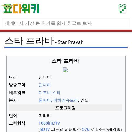
스타 프라바
Star Pravah
스타 프라바
나라
인디아
방송구역
인디아
네트워크
디즈니 스타
본사
뭄바이, 마하라슈트라
, 인도
프로그래밍
언어
마라티
그림형식
1080i
HDTV
(
SDTV
피드용 레터박스
576i
로 다운스케일링)