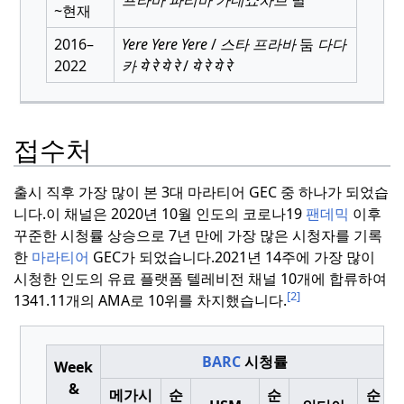
~현재
2016–
Yere Yere Yere
/
스타 프라바
둠
다다
2022
카
ये रे ये रे
/
ये रे ये रे
접수처
출시 직후 가장 많이 본 3대 마라티어 GEC 중 하나가 되었습
니다.
이 채널은 2020년 10월 인도의 코로나19
팬데믹
이후
꾸준한 시청률 상승으로 7년 만에 가장 많은 시청자를 기록
한
마라티어
GEC가 되었습니다.
2021년 14주에 가장 많이
시청한 인도의 유료 플랫폼 텔레비전 채널 10개에 합류하여
[2]
1341.11개의 AMA로 10위를 차지했습니다.
BARC
시청률
Week
&
메가시
순
순
순