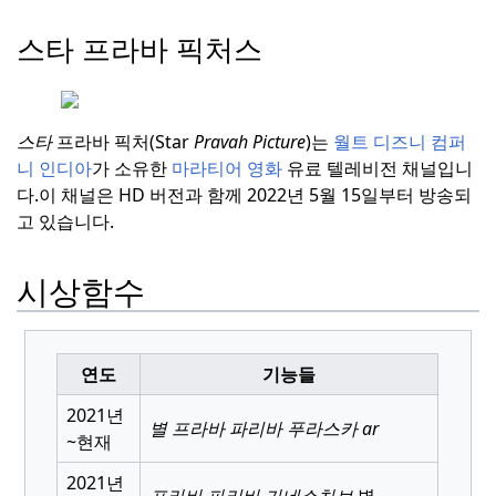
스타 프라바 픽처스
스타
프라바 픽처(Star
Pravah Picture
)는
월트 디즈니 컴퍼
니 인디아
가 소유한
마라티어 영화
유료 텔레비전 채널입니
다.
이 채널은 HD 버전과 함께 2022년 5월 15일부터 방송되
고 있습니다.
시상함수
연도
기능들
2021년
별 프라바 파리바 푸라스카
ar
~현재
2021년
프라바 파리바 가네쇼차브
별