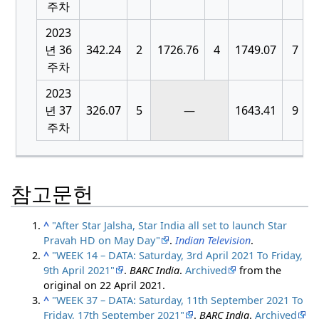
주차
2023
[
년 36
342.24
2
1726.76
4
1749.07
7
주차
2023
[
년 37
326.07
5
—
1643.41
9
주차
참고문헌
^
"After Star Jalsha, Star India all set to launch Star
Pravah HD on May Day"
.
Indian Television
.
^
"WEEK 14 – DATA: Saturday, 3rd April 2021 To Friday,
9th April 2021"
.
BARC India
.
Archived
from the
original on 22 April 2021.
^
"WEEK 37 – DATA: Saturday, 11th September 2021 To
Friday, 17th September 2021"
.
BARC India
.
Archived