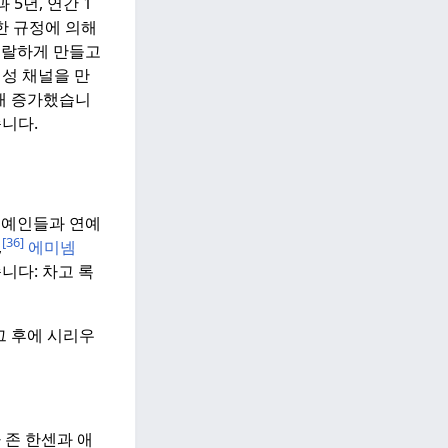
5년, 연간 1
한 규정에 의해
신랄하게 만들고
편성 채널을 만
0배 증가했습니
니다.
는 연예인들과 연예
[36]
,
에미넴
습니다: 차고 록
그 후에 시리우
가 존 한센과 애