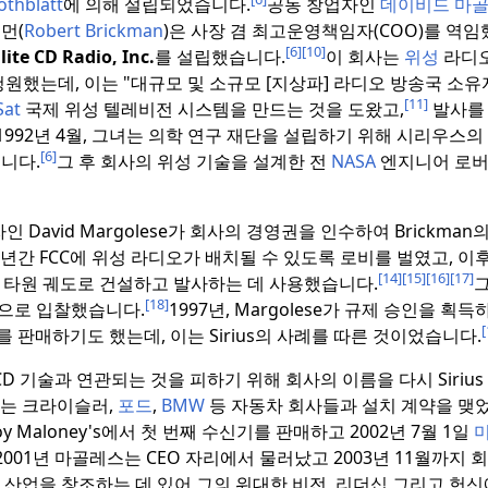
othblatt
에 의해 설립되었습니다.
공동 창업자인
데이비드 마
먼(
Robert Brickman
)은 사장 겸 최고운영책임자(COO)를 역
[6]
[10]
lite CD Radio, Inc.
를 설립했습니다.
이 회사는
위성
라디오
원했는데, 이는 "대규모 및 소규모 [지상파] 라디오 방송국 소유
[11]
at
국제 위성 텔레비전 시스템을 만드는 것을 도왔고,
발사를
1992년 4월, 그녀는 의학 연구 재단을 설립하기 위해 시리우스의
[6]
니다.
그 후 회사의 위성 기술을 설계한 전
NASA
엔지니어 로버
인 David Margolese가 회사의 경영권을 인수하여 Brickma
년간 FCC에 위성 라디오가 배치될 수 있도록 로비를 벌였고, 이후
[14]
[15]
[16]
[17]
 타원 궤도로 건설하고 발사하는 데 사용했습니다.
그
[18]
적으로 입찰했습니다.
1997년, Margolese가 규제 승인을 획
[
를 판매하기도 했는데, 이는 Sirius의 사례를 따른 것이었습니다.
CD 기술과 연관되는 것을 피하기 위해 회사의 이름을 다시 Sirius Sat
는 크라이슬러,
포드
,
BMW
등 자동차 회사들과 설치 계약을 맺
boy Maloney's에서 첫 번째 수신기를 판매하고 2002년 7월 1일
2001년 마골레스는 CEO 자리에서 물러났고 2003년 11월까지
산업을 창조하는 데 있어 그의 위대한 비전, 리더십 그리고 헌