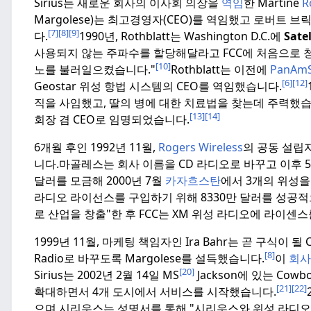
Sirius는 새로운 회사의 이사회 의장을
역임
한 Martine
R
Margolese)는 최고경영자(CEO)를 역임했고 로버트 브릭
[7]
[8]
[9]
다.
1990년, Rothblatt는 Washington D.C.에
Satel
사용되지 않는 주파수를 할당해달라고 FCC에 처음으로 청
[10]
노를 불러일으켰습니다."
Rothblatt는 이전에
PanAmS
[6]
[12]
Geostar 위성 항법 시스템의 CEO를 역임했습니다.
직을 사임했고, 딸의 병에 대한 치료법을 찾는데 주력했습
[13]
[14]
회장 겸 CEO로 임명되었습니다.
6개월 후인 1992년 11월,
Rogers Wireless
의 공동 설립자
니다.
마골레스는 회사 이름을 CD 라디오로 바꾸고 이후 5
달러를 모금해 2000년 7월
카자흐스탄
에서 3개의 위성을
라디오 라이선스를 구입하기 위해 8330만 달러를 성공
로 산업을 창출"한 후 FCC는 XM 위성 라디오에 라이센스
1999년 11월, 마케팅 책임자인 Ira Bahr는 곧 구식이 될 
[8]
Radio로 바꾸도록 Margolese를 설득했습니다.
이
회사
[20]
Sirius는 2002년 2월 14일 MS
Jackson에 있는 Cow
[21]
[22]
확대하면서 4개 도시에서 서비스를 시작했습니다.
으며 시리우스는 성명서를 통해 "시리우스와 위성 라디오 