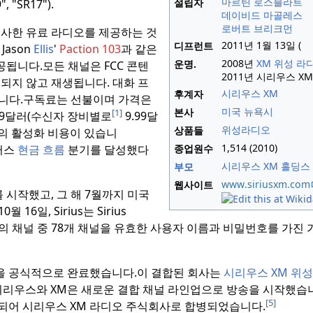
마르틴 로스블라트
설립자
"SR17").
데이비드 마골레스
로버트 브리크먼
사한 유료 라디오를 제공하는 것
2011년 1월 13일 (
디프런트
Jason
Ellis
'
Paction 103
과 같은
2008년
XM 위성 라
운명.
공됩니다.
모든 채널은 FCC 콘텐
2011년 시리우스 X
되지 않고 재생됩니다. 대화 프
시리우스 XM
후계자
니다.
구독료는 선불이며 가격은
미국 뉴욕시
본사
[1]
9.99달러(수신자 장비별로
9.99달
위성라디오
상품들
의 활성화 비용이 있습니
1,514 (2010)
플러스
현금 흐름
분기를 달성했다
종업원수
시리우스 XM 홀딩스
부모
www
.siriusxm
.com
웹사이트
를 시작했고, 그 해 7월까지 미국
0월 16일, Sirius는 Sirius
35개의 채널 중 78개 채널을 유효한 사용자 이름과 비밀번호를 가진
을 공식적으로 완료했습니다.
이 결합된 회사는
시리우스 XM 위성
일, 시리우스와 XM은 새로운 결합 채널 라인업으로 방송을 시작했습
[5]
체되어 시리우스 XM 라디오 주식회사로 합병되었습니다.