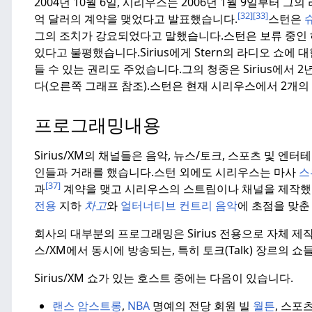
2004년 10월 6일, 시리우스는 2006년 1월 9일부터 
[32]
[33]
억 달러의 계약을 맺었다고 발표했습니다.
스턴은
슈
그의 조치가 강요되었다고 말했습니다.
스턴은 보류 중인
있다고 불평했습니다.
Sirius에게 Stern의 라디오 쇼
들 수 있는 권리도 주었습니다.
그의 청중은 Sirius에서 
다(오른쪽 그래프 참조).
스턴은 현재 시리우스에서 2개의 
프로그래밍내용
Sirius/XM의 채널들은 음악, 뉴스/토크, 스포츠 및
인들과 거래를 했습니다.
스턴 외에도 시리우스는 마사
스
[37]
과
계약을 맺고 시리우스의 스트림이나 채널을 제작했
전용
지하
차고
와
얼터너티브 컨트리 음악
에 초점을 맞
회사의 대부분의 프로그래밍은 Sirius 전용으로 자체 제
스/XM에서 동시에 방송되는, 특히 토크(Talk) 장르의 
Sirius/XM 쇼가 있는 호스트 중에는 다음이 있습니다.
랜스 암스트롱
,
NBA
명예의 전당 회원 빌
월튼
, 스포