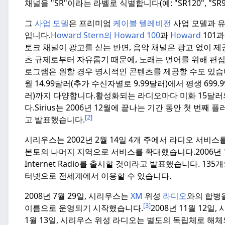
채널을 "SR"이라는 라벨로 식별합니다(예: "SR120", "SR9", 
그
사업 모델
은 프리미엄
케이블 텔레비전
사업 모델과 유
입니다.
Howard
Stern의 Howard
100
과
Howard
101과 
토크 채널이 광고를 싣는 반면, 음악 채널은 광고 없이 제
츠 규제로부터 자유롭기 때문에, 노래는 언어를 위해 편집
로그램은 원할 경우 명시적인 콘텐츠를 제공할 수도 있습
월 14.99달러(추가 수신자별로 9.99달러)에서 평생 69
러)까지 다양합니다.
활성화되는 라디오마다 미화 15달러
다.
Sirius는 2006년 12월에 끝나는 기간 동안 첫 번째 
[2]
고 발표했습니다.
시리우스는 2002년 2월 14일 4개 주에서 라디오 서비스
본토의 나머지 지역으로 서비스를 확대했습니다.
2006년 1
Internet Radio를 출시할 것이라고 발표했습니다. 1
터넷으로 전세계에서 이용할 수 있습니다.
2008년 7월 29일, 시리우스는
XM
위성
라디오
와의 합병
[3]
이름으로 운영되기 시작했습니다.
2008년 11월 12
1월 13일, 시리우스 위성 라디오는 별도의 독립체로 해