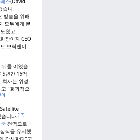
골레스
(David
임했습니
 방송을 위해
자 모두에게 분
 도왔고
 회장이자 CEO
트 브릭맨이
n의 뒤를 이었습
 5년간 16억
 회사는 위성
득하고 "효과적으
19]
ellite
[17]
었습니다.
미국
전역으로
 회장직을 유지했
신에 감사한다"고