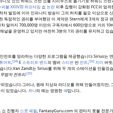
그의 라디오 쇼인 하워드 스턴 쇼를 시리우스로 옮기기로 하워드 스턴과 
퍼볼 XXXVIII 하프타임
쇼
논란
이후 집행이 강화된 FCC의 엄격
 하차 발표에 이어 인피니티 방송이 그의 하차를 필요 이상으로 
에 대한 독점적인 권리를 부여했던 이 계약은 Stern에게 3개의 정규 
2년차 말까지 700,000명 미만의 구독자에서 600만명으로 거의 1
채널을 운영하고 있지만 여전히 3분의 1의 권리를 유지하고 있습
 엔터테인먼트를 망라하는 다양한 프로그램을 제공했습니다.
Sirius
[34]
[35]
튜어트
,
E
스트리트 밴드
의 멤버
스티븐
반
잔트
,
지미
버핏
습니다.
Van Zandt는 Sirius를 위해 두 개의 스테이션을 만들었
[35]
춘
무법자 컨트리
.
작되었습니다.
그러나, 원래 지상파 라디오를 위해 만들어졌지만, 
쇼들이 있었습니다.
하나
의 예는 영원한
예
입니다.
츠 쇼 진행자
스콧 페럴
,
FantasyGuru.com 의 판타지 풋볼 전문