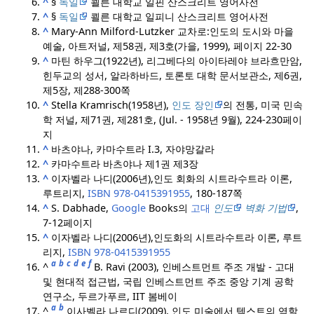
^
§
독일
쾰른 대학교 일핀 산스크리트 영어사전
^
§
독일
쾰른 대학교 일피니 산스크리트 영어사전
^
Mary-Ann Milford-Lutzker 교차로:
인도의 도시와 마을
예술, 아트저널, 제58권, 제3호(가을, 1999), 페이지 22-30
^
마틴 하우그(1922년), 리그베다의 아이타레야 브라흐만암,
힌두교의 성서, 알라하바드, 토론토 대학 문서보관소, 제6권,
제5장, 제288-300쪽
^
Stella Kramrisch(1958년),
인도 장인
의 전통, 미국 민속
학 저널, 제71권, 제281호, (Jul. - 1958년 9월), 224-230페이
지
^
바츠야나, 카마수트라 I.3, 자야망갈라
^
카마수트라 바츠야나 제1권 제3장
^
이자벨라 나디(2006년),
인도 회화의 시트라수트라 이론,
루트리지,
ISBN
978-0415391955
, 180-187쪽
^
S. Dabhade,
Google
Books의
고대
인도
벽화 기법
,
7-12페이지
^
이자벨라 나디(2006년),
인도화의 시트라수트라 이론, 루트
리지,
ISBN
978-0415391955
a
b
c
d
e
f
^
B. Ravi (2003), 인베스트먼트 주조 개발 - 고대
및 현대적 접근법, 국립 인베스트먼트 주조 중앙 기계 공학
연구소, 두르가푸르, IIT 봄베이
a
b
^
이사벨라 나르디(2009), 인도 미술에서 텍스트의 역할