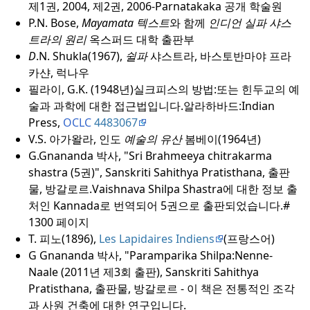
제1권, 2004, 제2권, 2006-Parnatakaka 공개 학술원
P.N. Bose,
Mayamata 텍스트
와 함께
인디언 실파 샤스
트라의 원리
옥스퍼드 대학 출판부
D
.N. Shukla(1967),
쉴파
샤스트라, 바스토반마야 프라
카샨, 럭나우
필라이, G.K. (1948년)
실크피스의 방법:
또는 힌두교의 예
술과 과학에 대한 접근법입니다.
알라하바드:
Indian
Press,
OCLC
4483067
V.S. 아가왈라, 인도
예술의 유산
봄베이(1964년)
G.Gnananda 박사, "Sri Brahmeeya chitrakarma
shastra (5권)", Sanskriti Sahithya Pratisthana, 출판
물, 방갈로르.
Vaishnava Shilpa Shastra에 대한 정보 출
처인 Kannada로 번역되어 5권으로 출판되었습니다.
#
1300 페이지
T. 피노(1896),
Les Lapidaires Indiens
(프랑스어)
G Gnananda 박사, "Paramparika Shilpa:
Nenne-
Naale (2011년 제3회 출판), Sanskriti Sahithya
Pratisthana, 출판물, 방갈로르 - 이 책은 전통적인 조각
과 사원 건축에 대한 연구입니다.