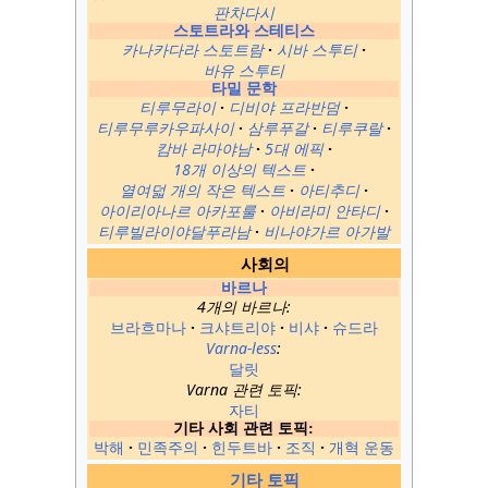
판차다시
스토트라와
스테티스
카나카다라 스토트람
시바 스투티
바유 스투티
타밀 문학
티루무라이
디비야 프라반덤
티루무루카우파사이
삼루푸갈
티루쿠랄
캄바 라마야남
5대 에픽
18개 이상의 텍스트
열여덟 개의 작은 텍스트
아티추디
아이리아나르 아카포룰
아비라미 안타디
티루빌라이야달푸라남
비나야가르 아가발
사회의
바르나
4개의 바르나:
브라흐마나
크샤트리야
비샤
슈드라
Varna-less
:
달릿
Varna 관련 토픽:
자티
기타 사회 관련 토픽:
박해
민족주의
힌두트바
조직
개혁 운동
기타 토픽