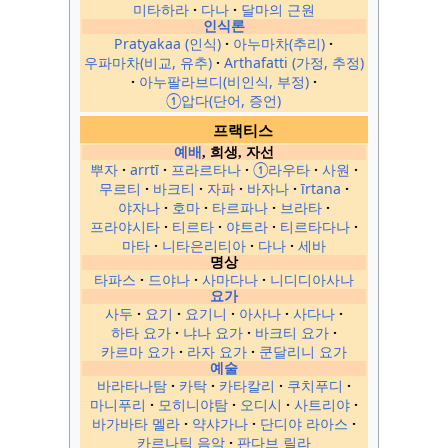
미타하라
다나
달마의 근원
인식론
Pratyakaa (인식)
아누마차(추리)
우파마차(비교, 유추)
Arthafatti (가정, 추정)
아누팔라브디(비인식, 부정)
①압다(단어, 증언)
프랙티스
예배
, 희생, 자선
뿌자
arrtī
프라르타나
①라우타
사원
무르티
바크티
자파
바자나
īrtana
야자나
호마
타르파나
브라타
프라야시타
티르타
야트라
티르타다나
마타
니타은리티아
다나
세바
명상
타파스
드야나
사마다나
니디디아사나
요가
사두
요기
요기니
아사나
사다나
하타 요가
냐나 요가
바크티 요가
카르마 요가
라자 요가
쿤달리니 요가
예술
바라타나탐
카탁
카타칼리
쿠치푸디
마니푸리
모히니야탐
오디시
사트리야
바가바타 멜라
약샤가나
단디야 라아스
카르나틱 음악
판다브 릴라