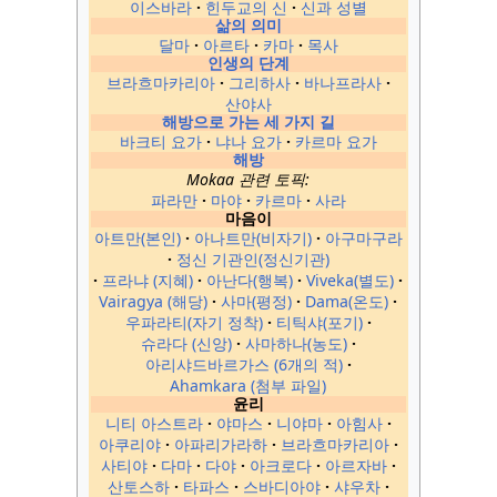
이스바라
힌두교의 신
신과 성별
삶의 의미
달마
아르타
카마
목사
인생의 단계
브라흐마카리아
그리하사
바나프라사
산야사
해방으로 가는 세 가지 길
바크티 요가
냐나 요가
카르마 요가
해방
Mokaa 관련 토픽:
파라만
마야
카르마
사라
마음이
아트만(본인)
아나트만(비자기)
아구마구라
정신 기관인(정신기관)
프라냐 (지혜)
아난다(행복)
Viveka(별도)
Vairagya (해당)
사마(평정)
Dama(온도)
우파라티(자기 정착)
티틱샤(포기)
슈라다 (신앙)
사마하나(농도)
아리샤드바르가스 (6개의 적)
Ahamkara (첨부 파일)
윤리
니티 아스트라
야마스
니야마
아힘사
아쿠리야
아파리가라하
브라흐마카리아
사티야
다마
다야
아크로다
아르자바
산토스하
타파스
스바디아야
샤우차