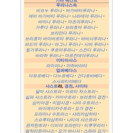
기타 텍스트
푸라나스속
비슈누 푸라나
바가바타푸라나
데비 바가바타 푸라나
나라데야 푸라나
바마나 푸라나
마츠야푸라나
가루다 푸라나
브라흐마 푸라나
브라만다 푸라나
브라흐마 바이바르타 푸라나
바비샤푸라나
파드마 푸라나
아그니 푸라나
시바 푸라나
링가푸라나
쿠르마푸라나
스칸다 푸라나
바라하 푸라나
마르칸데야푸라나
이티아사스
라마야나
마하바라타
업파베다스
아유르베다
다누르베다
간다르바베다
스사파티야베다
샤스트
라,
경전
,
사미타
달마 샤스트라
아르타 차스트라
실파 샤스트라
카마수트라
브라흐마 경전
삼키아경
미맘사경
냐야 수트라스
바이에이카수트라
요가 경전
프라마나 수트라스
샤라카삼히타
스슈루타삼히타
나티야 샤스트라
판차탄트라
디비야 프라반다
티루무라이
람차리트마나스
요가 바시사
스와라 요가