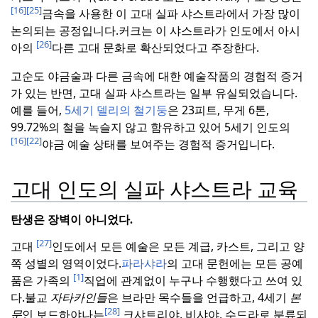
[16]
[25]
금속을 사용한 이 고대 실파 샤스트라에서 가장 많이
논의되는 공정입니다.
커크는 이 샤스트라가 인도에서 아시
[26]
아의
다른 고대 문화로 확산되었다고 주장한다.
고순도 야금술과 다른 금속에 대한 예술작품의 경험적 증거
가 있는 반면, 고대 실파 샤스트라는 일부 유실되었습니다.
예를 들어,
5세기 델리의 철기둥
은 23피트, 무게 6톤,
99.72%의 철을 녹슬지 않고 함유하고 있어 5세기 인도의
[16]
[22]
야금 예술 상태를 보여주는 경험적 증거입니다.
고대 인도의 실파 샤스트라 교육
탄생은 장벽이 아니었다.
[27]
고대
인도에서 모든 예술은 모든 계급, 카스트, 그리고 양
쪽 성별의 영역이었다.
파라샤라
의 고대 문헌에는 모든 공예
[1]
품은 가족의
직업에 관계없이 누구나 수행했다고 쓰여 있
다.
불교
자타카인들
은 브라만 목수들을 언급하고, 4세기
본
[28]
문
인 보드하야나는
크샤트리야, 비샤야, 수드라로 분류되