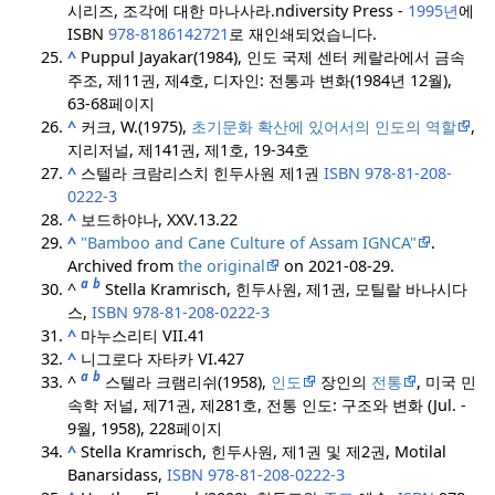
시리즈, 조각에 대한 마나사라.
ndiversity Press -
1995년
에
ISBN
978-8186142721
로 재인쇄되었습니다.
^
Puppul Jayakar(1984), 인도 국제 센터 케랄라에서 금속
주조, 제11권, 제4호, 디자인: 전통과 변화(1984년 12월),
63-68페이지
^
커크, W.(1975),
초기문화 확산에 있어서의 인도의 역할
,
지리저널, 제141권, 제1호, 19-34호
^
스텔라 크람리스치 힌두사원 제1권
ISBN
978-81-208-
0222-3
^
보드하야나, XXV.13.22
^
"Bamboo and Cane Culture of Assam IGNCA"
.
Archived from
the original
on 2021-08-29.
a
b
^
Stella Kramrisch, 힌두사원, 제1권, 모틸랄 바나시다
스,
ISBN
978-81-208-0222-3
^
마누스리티 VII.41
^
니그로다 자타카 VI.427
a
b
^
스텔라 크램리쉬(1958),
인도
장인의
전통
, 미국 민
속학 저널, 제71권, 제281호, 전통 인도: 구조와 변화 (Jul. -
9월, 1958), 228페이지
^
Stella Kramrisch, 힌두사원, 제1권 및 제2권, Motilal
Banarsidass,
ISBN
978-81-208-0222-3