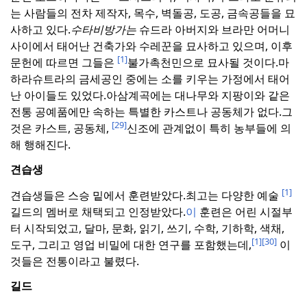
는 사람들의 전차 제작자, 목수, 벽돌공, 도공, 금속공들을 묘
사하고 있다.
수타비방가는
슈드라 아버지와 브라만 어머니
사이에서 태어난 건축가와 수레꾼을 묘사하고 있으며, 이후
[1]
문헌에 따르면 그들은
불가촉천민으로 묘사될 것이다.
마
하라슈트라의 금세공인 중에는 소를 키우는 가정에서 태어
난 아이들도 있었다.
아삼계곡에는 대나무와 지팡이와 같은
전통 공예품에만 속하는 특별한 카스트나 공동체가 없다.
그
[29]
것은 카스트, 공동체,
신조에 관계없이 특히 농부들에 의
해 행해진다.
견습생
[1]
견습생들은 스승 밑에서 훈련받았다.
최고는 다양한 예술
길드의 멤버로 채택되고 인정받았다.
이
훈련은 어린 시절부
터 시작되었고, 달마, 문화, 읽기, 쓰기, 수학, 기하학, 색채,
[1]
[30]
도구, 그리고 영업 비밀에 대한 연구를 포함했는데,
이
것들은 전통이라고 불렸다.
길드