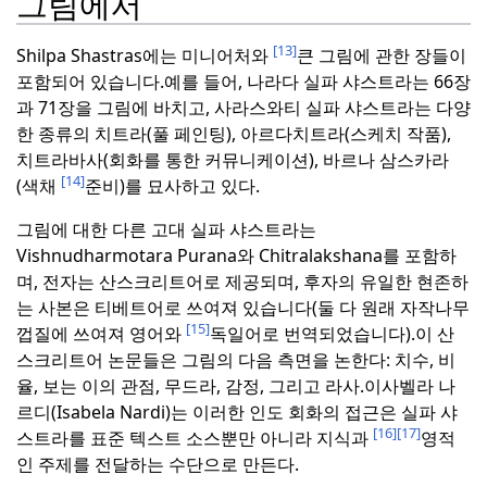
그림에서
[13]
Shilpa Shastras에는 미니어처와
큰 그림에 관한 장들이
포함되어 있습니다.
예를 들어, 나라다 실파 샤스트라는 66장
과 71장을 그림에 바치고, 사라스와티 실파 샤스트라는 다양
한 종류의 치트라(풀 페인팅), 아르다치트라(스케치 작품),
치트라바사(회화를 통한 커뮤니케이션), 바르나 삼스카라
[14]
(색채
준비)를 묘사하고 있다.
그림에 대한 다른 고대 실파 샤스트라는
Vishnudharmotara Purana와 Chitralakshana를 포함하
며, 전자는 산스크리트어로 제공되며, 후자의 유일한 현존하
는 사본은 티베트어로 쓰여져 있습니다(둘 다 원래 자작나무
[15]
껍질에 쓰여져 영어와
독일어로 번역되었습니다).
이 산
스크리트어 논문들은 그림의 다음 측면을 논한다: 치수, 비
율, 보는 이의 관점, 무드라, 감정, 그리고 라사.
이사벨라 나
르디(Isabela Nardi)는 이러한 인도 회화의 접근은 실파 샤
[16]
[17]
스트라를 표준 텍스트 소스뿐만 아니라 지식과
영적
인 주제를 전달하는 수단으로 만든다.