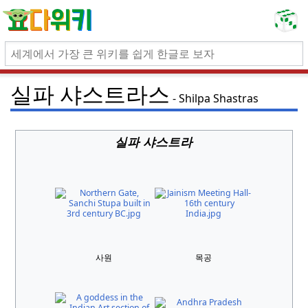
실파 샤스트라스
Shilpa Shastras
실파 샤스트라
사원
목공