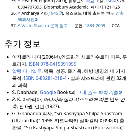
^
Heather Elgood (2000), 힌두교와
종교
예술,
ISBN
978-
0304707393, Bloomsbury Academic, 페이지 121-125
^
Archarya P.K.(
1946
), 옥스포드 대학 출판부 힌두
건축
백과사전
^
Vastu Shastra 문학 참고
문헌,
1834-2009
CCA
추가 정보
이자벨라 나디(2006년),
인도화의 시트라수트라 이론, 루
트리지,
ISBN
978-0415391955
알랭 다니엘루
, 덕목, 성공, 즐거움, 해방:
생명의 네 가지
목적,
ISBN
0-89281-218-4
- 실파 샤스트라에 관한 32개
의 과학
S. Dabhade,
Google
Books의
고대
인도 벽화 기법
P
. K. 아카리아,
마나사라 실파 샤스트라에 따른
인도
건
축
, 전 6권, 런던 (1927).
G. Gnananda 박사, "Sri Kashyapa Shilpa Shastram
(Utarardha)"-1998, 카르나타카 실파칼라 아카데미 출
판물, "Sri Kashyapa Shilpa Shastram (Poorvardha)"