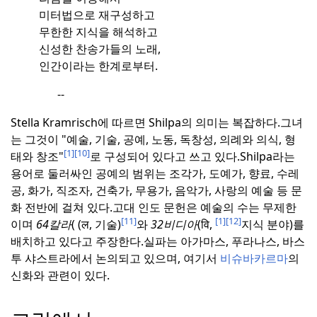
미터법으로 재구성하고
무한한 지식을 해석하고
신성한 찬송가들의 노래,
인간이라는 한계로부터.
--
Stella Kramrisch에 따르면 Shilpa의 의미는 복잡하다.
그녀
는 그것이 "예술, 기술, 공예, 노동, 독창성, 의례와 의식, 형
[1]
[10]
태와 창조"
로 구성되어 있다고 쓰고 있다.
Shilpa라는
용어로 둘러싸인 공예의 범위는 조각가, 도예가, 향료, 수레
공, 화가, 직조자, 건축가, 무용가, 음악가, 사랑의 예술 등 문
화 전반에 걸쳐 있다.
고대 인도 문헌은 예술의 수는 무제한
[11]
[1]
[12]
이며
64칼라
( (ल, 기술)
와
32비디아
(वि,
지식 분야)를
배치하고 있다고 주장한다.
실파는 아가마스, 푸라나스, 바스
투 샤스트라에서 논의되고 있으며, 여기서
비슈바카르마
의
신화와 관련이 있다.