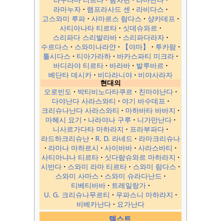
라마누자
램프라사드 센
라비다스
고스와미 루파
사마르스 람다스
샹카데프
사티아나타 티르타
싯데슈와르
스리파다 스리발라바
스리파다라자
수르다스
스와미나라얀
【야마】
투카람
툴시다스
티아가라하
바카스파티 미크라
바디라야 티르타
바라바
발루바르
베단타 데시카
비다라니야
비야사라자
현대의
오로빈도
박티비노다타쿠르
친마야난다
다야난다 사라스와티
야기 바수데프
크리슈나난다 사라스와티
마하바타 바바지
마헤시 요기
나라야나 구루
니가만난다
니사르가다타 마하라지
프라부파다
라드하크리슈난
R. D. 라네드
라마크리슈나
라마나 마하르시
사이바바
사라스바티
사티아냐나 티르타
싯다람슈와르 마하라지
시반다
스와미 라마 티르타
스와미 람다스
스와미 사마스
스와미 슈라다난드
티베티바바
트레일랑가
U. G. 크리슈나무르티
우파스니 마하라지
비베카난다
요가난다
텍스트