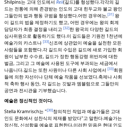
Shilpins는 고대 인도에서
Reii
(길드)를 형성했다.
각각의 길
드는 전통에 의해 존경받는 인도의 고대 힌두교와 불교 왕인
[31]
그들만의 법과 행동 규범을 형성했다.
어떤 경우에는,
왕
이 길드의 법을 제정하기도 했고, 어떤 경우에는 왕의 회계
[32]
담당자가 최종 결정을 내리고
한 왕국의 다양한 길드의
심사위원으로 활동하기도 했다.
이 길드들은 기원전 1천년에
[33]
예술가의 카스트나
신조에 상관없이 예술을 실천한 모든
사람들을 포함했다.
각 길드의 수입은 길드에 새로 가입한 회
원이 납부한 수수료, 길드가 정한 행동강령 위반자에 대한
벌금, 그리고 그 예술에 사용된 도구에 부과되는 세금에서
[33]
나옵니다.
길드는 또한 사원이나 다른 사회 사업에서
회원
들에 의한 자선이나 단체 예술 작품을 선보였다.
축제나 사회
적 축하 행사 동안, 각 길드는 깃발과 엠블럼으로 그들만의
공연과 전시관을 기부했습니다.
예술은 정신적인 것이다.
[30]
Stella Kramrisch는 "
창의적인 작업과 예술가들은 고대
인도 문화에서 성찬식의 제재를 받았다"고 말한다.
예술가는
정신적, 신성함을 예술로 표현한다.
이러한 믿음은 현대 인도