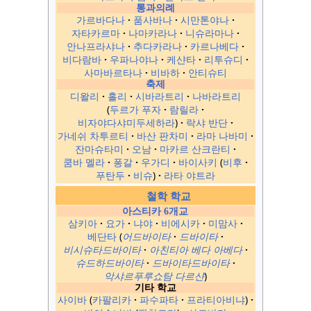
통과의례
가르바다나
품사바나
시만톤야나
자타카르마
나마카라나
니슈라마나
안나프라샤나
추다카라나
카르나베다
비다람바
우파나야나
케샨타
리투슈디
사마바르타나
비바하
안티슈티
축제
디왈리
홀리
시바라트리
나바라트리
두르가 푸자
람릴라
비자야다샤미두세하라
락샤 반단
가네쉬 차투르티
바산 판차미
라마 나바미
잔마슈타미
오남
마카르 산크란티
쿰바 멜라
퐁갈
우가디
바이사키
비후
푸탄두
비슈
라타 야트라
철학 학교
아스티카 6개교
삼키아
요가
냐야
비에시카
미맘사
베단타
어드바이타
드바이타
비시슈타드바이타
아친티아 베다 아베다
슈드하드바이타
드바이타드바이타
악샤르푸루쇼탐 다르샨
기타 학교
사이바
카팔리카
파수파타
프라티아비냐