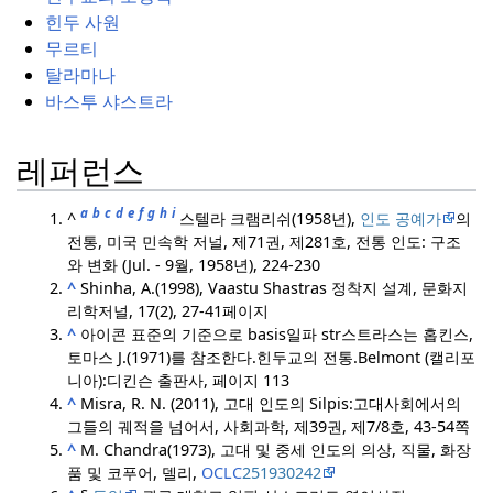
힌두 사원
무르티
탈라마나
바스투 샤스트라
레퍼런스
a
b
c
d
e
f
g
h
i
^
스텔라 크램리쉬(1958년),
인도 공예가
의
전통, 미국 민속학 저널, 제71권, 제281호, 전통 인도: 구조
와 변화 (Jul. - 9월, 1958년), 224-230
^
Shinha, A.(1998), Vaastu Shastras 정착지 설계, 문화지
리학저널, 17(2), 27-41페이지
^
아이콘 표준의 기준으로 basis일파 str스트라스는 홉킨스,
토마스 J.(1971)를 참조한다.
힌두교의 전통.
Belmont (캘리포
니아):
디킨슨 출판사, 페이지 113
^
Misra, R. N. (2011), 고대 인도의 Silpis:
고대사회에서의
그들의 궤적을 넘어서, 사회과학, 제39권, 제7/8호, 43-54쪽
^
M. Chandra(1973), 고대 및 중세 인도의 의상, 직물, 화장
품 및 코푸어, 델리,
OCLC
251930242