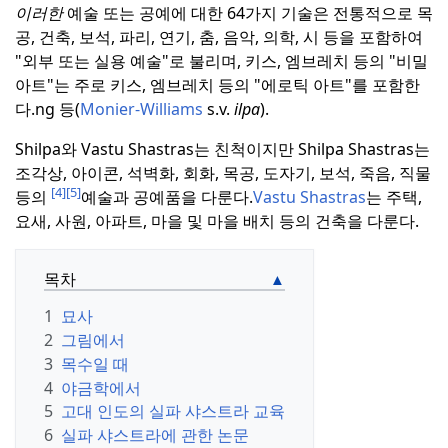
이러한
예술 또는 공예에 대한 64가지 기술은 전통적으로 목
공, 건축, 보석, 파리, 연기, 춤, 음악, 의학, 시 등을 포함하여
"외부 또는 실용 예술"로 불리며, 키스, 엠브레치 등의 "비밀
아트"는 주로 키스, 엠브레치 등의 "에로틱 아트"를 포함한
다.
ng 등(
Monier-Williams
s.v.
ilpa
).
Shilpa와 Vastu Shastras는 친척이지만 Shilpa Shastras는
조각상, 아이콘, 석벽화, 회화, 목공, 도자기, 보석, 죽음, 직물
[4]
[5]
등의
예술과 공예품을 다룬다.
Vastu Shastras
는 주택,
요새, 사원, 아파트, 마을 및 마을 배치 등의 건축을 다룬다.
목차
1
묘사
2
그림에서
3
목수일 때
4
야금학에서
5
고대 인도의 실파 샤스트라 교육
6
실파 샤스트라에 관한 논문