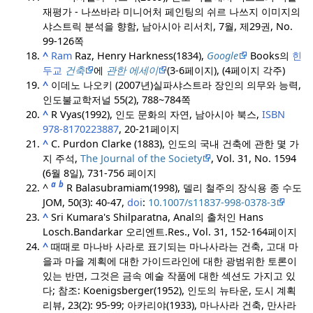
재평가 - 나쓰바라 미니어처 페인팅의 쉬르 나쓰지 이미지의
샤스트릭 분석을 향함, 남아시아 리서치, 7월, 제29권, No.
99-126쪽
^
Ram
Raz, Henry Harkness(1834),
Google
Books의
힌
두교
건축
에
관한 에세이
(3-6페이지), (4페이지 각주)
^
이데노 나오키 (2007년)실파샤스트라 장인의 의무와 능력,
인도불교학저널 55(2), 788~784쪽
^
R Vyas(1992), 인도 문화의 자연, 남아시아 북스,
ISBN
978-8170223887
, 20-21페이지
^
C. Purdon Clarke (1883), 인도의 국내 건축에 관한 몇 가
지 주석,
The Journal of the Society
, Vol. 31, No. 1594
(6월 8일), 731-756 페이지
a
b
^
R Balasubramiam(1998), 델리 철주의 장식용 종 수도
JOM, 50(3): 40-47,
doi
:
10.1007/s11837-998-0378-3
^
Sri Kumara's Shilparatna, Anal의 출처인 Hans
Losch.
Bandarkar 오리엔트.
Res., Vol. 31, 152-164페이지
^
때때로 마나바 사라로 표기되는 마나사라는 건축, 고대 마
을과 마을 계획에 대한 가이드라인에 대한 광범위한 토론이
있는 반면, 그것은 금속 예술 작품에 대한 섹션도 가지고 있
다; 참조: Koenigsberger(1952), 인도의 뉴타운, 도시 계획
리뷰, 23(2): 95-99; 아카리야(1933), 마나사라 건축, 만사라