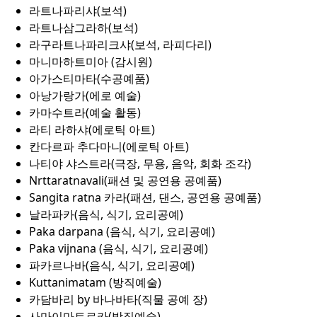
라트나파리샤(보석)
라트나삼그라하(보석)
라구라트나파리크샤(보석, 라피다리)
마니마하트미아 (감시원)
아가스티마타(수공예품)
아낭가랑가(에로 예술)
카마수트라(예술 활동)
라티 라하샤(에로틱 아트)
칸다르파 추다마니(에로틱 아트)
나티야 샤스트라(극장, 무용, 음악, 회화 조각)
Nrttaratnavali(패션 및 공연용 공예품)
Sangita ratna 카라(패션, 댄스, 공연용 공예품)
날라파카(음식, 식기, 요리공예)
Paka darpana (음식, 식기, 요리공예)
Paka vijnana (음식, 식기, 요리공예)
파카르나바(음식, 식기, 요리공예)
Kuttanimatam (방직예술)
카담바리 by 바나바타(직물 공예 장)
사마이마트르카(방직예술)