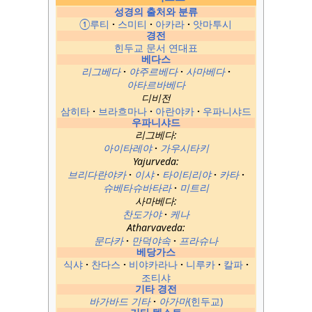
성경의 출처와 분류
①루티
스미티
아카라
앗마투시
경전
힌두교 문서 연대표
베다스
리그베다
야주르베다
사마베다
아타르바베다
디비전
삼히타
브라흐마나
아란야카
우파니샤드
우파니샤드
리그베다:
아이타레야
가우시타키
Yajurveda:
브리다란야카
이샤
타이티리야
카타
슈베타슈바타라
미트리
사마베다:
찬도가야
케나
Atharvaveda:
문다카
만덕야속
프라슈나
베당가스
식샤
찬다스
비야카라나
니루카
칼파
조티샤
기타 경전
바가바드 기타
아가마
(힌두교)