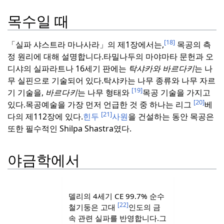
목수일 때
[18]
「실파 샤스트라 마나사라」의 제1장에서는,
목공의 측
정 원리에 대해 설명합니다.
타밀나두의 마야마타 문헌과 오
디샤의 실파라트나 16세기 판에는
탁샤카와
바르다키
는 나
무 실핀으로 기술되어 있다.탁샤카는 나무 종류와 나무 자르
[19]
기 기술을,
바르다키
는 나무 형태와
목공 기술을 가지고
[20]
있다.
목공예술을 가장 먼저 언급한 것 중 하나는 리그
베
[21]
다의 제112장에 있다.
힌두
사원
을 건설하는 동안 목공은
또한 필수적인 Shilpa Shastra였다.
야금학에서
델리의 4세기 CE 99.7% 순수
[22]
철기둥은 고대
인도의 금
속 관련 실파를 반영합니다.
그