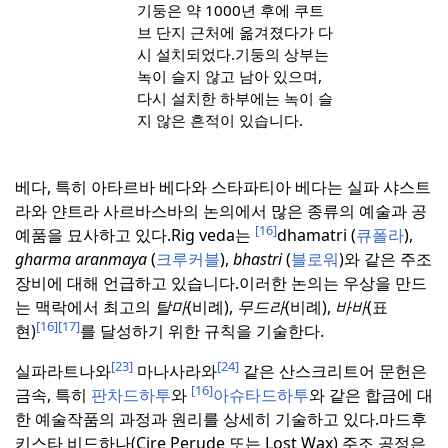
기둥은 약 1000년 후에 쿠트
브 단지 근처에 옮겨졌다가 다
시 설치되었다.
기둥의 상부는
녹이 슬지 않고 남아 있으며,
다시 설치한 하부에는 녹이 슬
지 않은 흔적이 있습니다.
베다, 특히 아타르바 베다와 스타파티아 베다는 실파 샤스트
라와 얀트라 사르바스바의 논의에서 많은 종류의 예술과 공
[16]
예품을 묘사하고 있다.
Rig veda는
dhamatri (
큐폴라
),
gharma aranmaya
(
크루커블
),
bhastri
(
블로워
)와 같은 주조
장비에 대해 언급하고 있습니다.
이러한 논의는 우상을 만드
는 맥락에서 최고의
탈마
(비례),
무드라
(비례),
바바
(표
[16]
[17]
현)
를 달성하기 위한 규칙을 기술한다.
[23]
[24]
실파라트나와
마나사라와
같은 산스크리트어 문헌은
[16]
금속, 특히
판차드하투
와
아슈타드하투
와 같은 합금에 대
한 예술작품의 과정과 원리를 상세히 기술하고 있다.
마드후
키스타 비드하나(Cire Perude 또는 Lost Wax) 주조 공정은