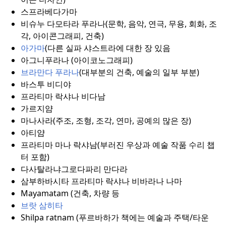
스프라베다가마
비슈누 다모타라 푸라나(문학, 음악, 연극, 무용, 회화, 조
각, 아이콘그래피, 건축)
아가마
(다른 실파 샤스트라에 대한 장 있음
아그니푸라나 (아이코노그래피)
브라만다 푸라나
(대부분의 건축, 예술의 일부 부분)
바스투 비디야
프라티마 락샤나 비다남
가르지얌
마나사라(주조, 조형, 조각, 연마, 공예의 많은 장)
아티얌
프라티마 마나 락샤남(부러진 우상과 예술 작품 수리 챕
터 포함)
다사탈라냐그로다파리 만다라
삼부하바시타 프라티마 락샤나 비바라나 나마
Mayamatam (건축, 차량 등
브랏 삼히타
Shilpa ratnam (푸르바하가 책에는 예술과 주택/타운