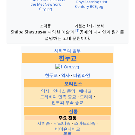
조각품
기원전 1세기 보석
[1]
Shilpa Shastras는 다양한 예술과
공예의 디자인과 원리를
설명하는 고대 문헌이다.
시리즈의 일부
힌두교
힌두교
역사
타임라인
오리진스
역사
인더스 문명
베다교
드라비다 민족 종교
드라마
인도의 부족 종교
전통
주요 전통
샤이즘
샤크티즘
스마트리즘
바이슈나비교
목록.