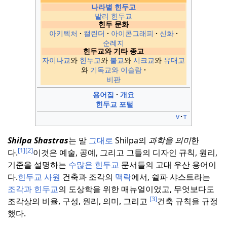
나라별 힌두교
발리 힌두교
힌두 문화
아키텍처
캘린더
아이콘그래피
신화
순례지
힌두교와 기타 종교
자이나교
와
힌두교
와
불교
와
시크교
와
유대교
와
기독교와 이슬람
비판
용어집
개요
힌두교 포털
v
t
Shilpa Shastras
는 말
그대로
Shilpa의
과학을 의미
한
[1]
[2]
다
.
이것은 예술, 공예, 그리고 그들의 디자인 규칙, 원리,
기준을 설명하는
수많은 힌두교
문서들의 고대 우산 용어이
다.
힌두교 사원
건축과 조각의
맥락
에서, 쉴파 샤스트라는
조각과 힌두교
의 도상학을 위한 매뉴얼이었고, 무엇보다도
[3]
조각상의 비율, 구성, 원리, 의미, 그리고
건축 규칙을 규정
했다.