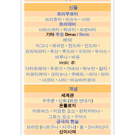
신들
트리무르티
브라흐마
비슈누
시바
트리데비
사라스와티
락슈미
파르바티
기타
주요
Devas /
Devis
베딕
:
아그니
애쉬빈
찬드라
인드라
프라자파티
푸샨
루드라
수리야
우샤스
바루나
바유
Vedic 후:
다타트레야
두르가
가네샤
하누만
칼리
카르티케야
크리슈나
쿠베라.
라다
라마
샤크티
시타
비슈바카르마
개념
세계관
우주론
신화
퓨란 연대기
온톨로지
타트바스
미묘한 요소
판치카라나
그로스 요소
구아스
궁극의 현실
브라만
니르구나
사구나
옴
삿시타난다
신이시여