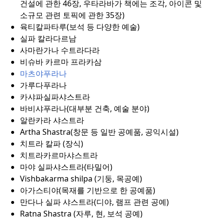
건설에 관한 46장, 우타라바가 책에는 조각, 아이콘 및
소규모 관련 토픽에 관한 35장)
육티칼파타루(보석 등 다양한 예술)
실파 칼라다르남
사마란가나 수트라다라
비슈바 카르마 프라카삼
마츠야푸라나
가루다푸라나
카샤파실파샤스트라
바비샤푸라나(대부분 건축, 예술 분야)
알란카라 샤스트라
Artha Shastra(창문 등 일반 공예품, 공익시설)
치트라 칼파 (장식)
치트라카르마샤스트라
마야 실파샤스트라(타밀어)
Vishbakarma shilpa (기둥, 목공예)
아가스티야(목재를 기반으로 한 공예품)
만다나 실파 샤스트라(디야, 램프 관련 공예)
Ratna Shastra (자루, 현, 보석 공예)