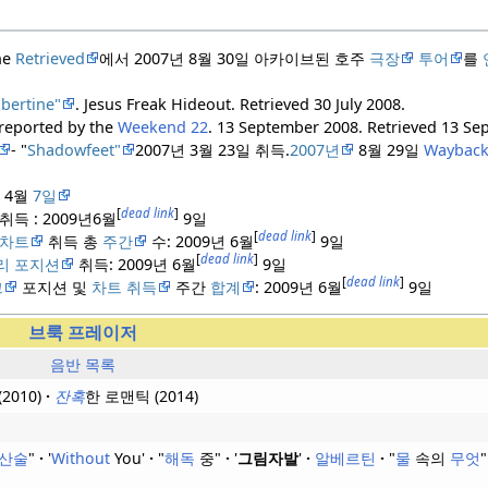
ne
Retrieved
에서 2007년 8월 30일 아카이브된 호주
극장
투어
를
lbertine"
. Jesus Freak Hideout
. Retrieved
30 July
2008
.
reported by the
Weekend 22
. 13 September 2008
. Retrieved
13 Se
- "
Shadowfeet"
2007년 3월 23일 취득.
2007년
8월 29일
Waybac
 4월
7일
[
dead link
]
득 : 2009년6월
9일
[
dead link
]
차트
취득 총
주간
수: 2009년 6월
9일
[
dead link
]
리 포지션
취득: 2009년 6월
9일
[
dead link
]
크
포지션 및
차트 취득
주간
합계
: 2009년 6월
9일
브룩 프레이저
음반 목록
(2010)
잔혹
한 로맨틱 (2014)
산술
"
'
Without
You'
"
해독
중"
'
그림자발
'
알베르틴
"
물
속의
무엇
"