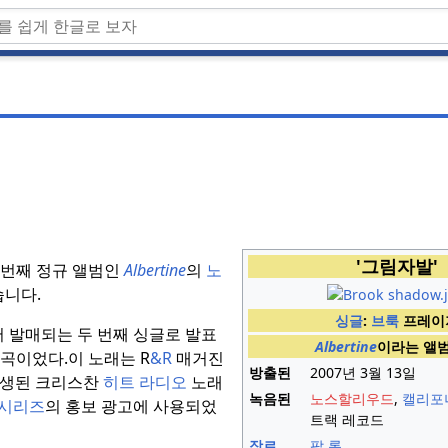
'그림자발'
 번째 정규 앨범인
Albertine
의
노
니다.
싱글
:
브룩
프레이
 발매되는 두 번째 싱글로 발표
Albertine
이라는 앨
글곡이었다.
이 노래는 R
&R
매거진
방출된
2007년 3월 13일
재생된 크리스찬
히트 라디오
노래
녹음된
노스할리우드
,
캘리포
시리즈
의 홍보 광고에 사용되었
트랙 레코드
장르.
팝 록