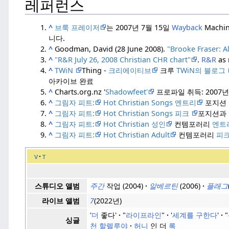
레퍼런스
^
브룩 프레이저
는 2007년 7월 15일
Wayback
Machi
니다.
^
Goodman, David (28 June 2008).
"Brooke Fraser: A
^
"R&R July 26, 2008 Christian CHR chart"
.
R&R
as 
^
TWiN
Thing -
크리에이티브
크루
TWiN의 블로그
아카이브 완료
^
Charts.org.nz '
Shadowfeet'
프로파일 취득: 2007년
^
그림자 피트:
Hot Christian Songs 엔트리
포지션 취
^
그림자 피트:
Hot Christian Songs 피크
포지션과
^
그림자 피트:
Hot Christian 성인
컨템포러리
엔트
^
그림자 피트:
Hot Christian Adult
컨템포러리
피
v
t
주간
작업 (2004)
알베르틴
(2006)
플래그
스튜디오 앨범
7
(2022년)
라이브 앨범
'
더
좋다'
"
라이프라인
"
'
세계를 구한다
'
"
싱글
천 할렐루야
허니
인 더
록