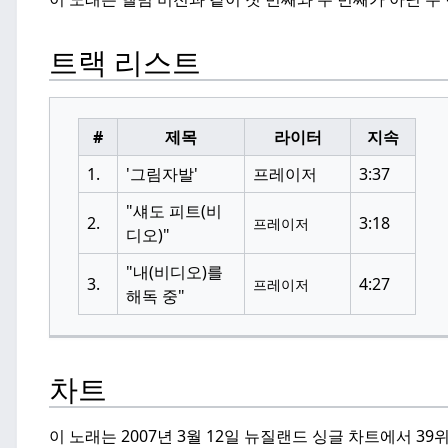
트랙 리스트
#
제목
라이터
지속
1.
'그림자발'
프레이저
3:37
"섀도 피트(비
2.
3:18
프레이저
디오)"
"내(비디오)를
3.
4:27
프레이저
해독 중"
차트
이 노래는 2007년 3월 12일 뉴질랜드 싱글 차트에서 39