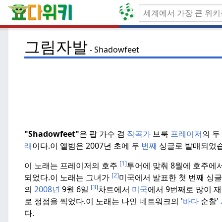
그림자발
Shadowfeet
"Shadowfeet"
은 팝 가수 겸
작곡가
브룩
프레이저
의 두
래
이다.
이 앨범은 2007년 초에 두
번째
싱글로 발매되었습
[1]
이 노래는 프레이저의 호주
투어에 맞춰 8월에 호주에서
[2]
되었다.
이 노래는 그녀가
미국에서 발표한 첫 번째 싱
[3]
의
2008년
9월 6일
차트에서
미국
에서 9번째로 많이 
로 정점을 찍었다.
이 노래는 나인 네트워크의 '
바다
순찰'
다.