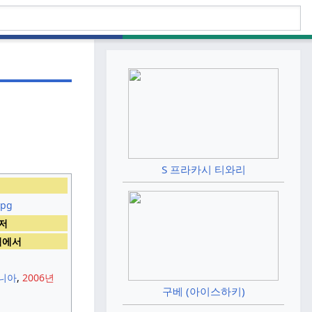
S 프라카시 티와리
저
범에서
니아
,
2006년
구베 (아이스하키)