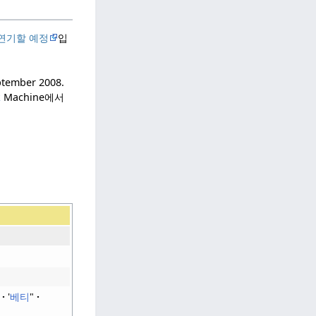
연기할 예정
입
ptember
2008
.
k
Machine에서
'
베티
"