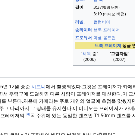
길이
3
:
37
(앨범 버전)
3:19
버전
(비디오
)
라벨.
컬럼비아
송라이터
브룩 프레이저
프로듀서
마셜 올트먼
브룩 프레이저
싱글 
"
해독
중"
'
그림자발
'
(2006)
(2007)
06년 12월 중순
시드니
에서 촬영되었다.
그것은 프레이저가 카메
면서 후렴구에 도달하면 다른 사람이 프레이저를 대신한다.
이 교
래를 부른다.
처음에 카메라는 주로 개인의 얼굴에 초점을 맞췄지만
주고 다리까지 그 상태를 유지한다.
이 비디오는 프레이저가 카메
[4]
 프레이저의
목 주위에 있는 동일한 렌즈인 T1 50mm 렌즈를
두 번째 코러스만 포함하여 비디오 버전을 위해 단축되었다.