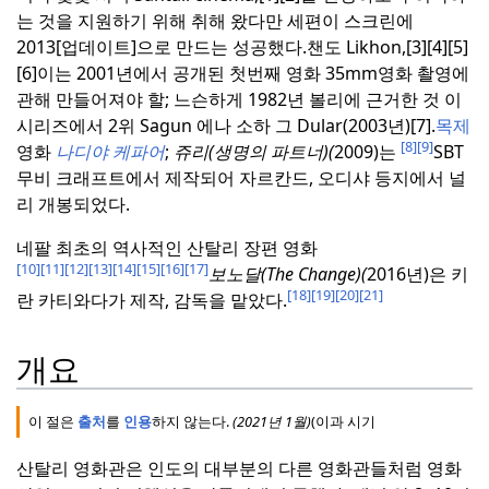
는 것을 지원하기 위해 취해 왔다만 세편이 스크린에
2013[업데이트]으로 만드는 성공했다.챈도 Likhon,[3][4][5]
[6]이는 2001년에서 공개된 첫번째 영화 35mm영화 촬영에
관해 만들어져야 할; 느슨하게 1982년 볼리에 근거한 것 이
시리즈에서 2위 Sagun 에나 소하 그 Dular(2003년)[7].
목제
[8]
[9]
영화
나디야 케파어
;
쥬리(생명의 파트너)(
2009)는
SBT
무비 크래프트에서 제작되어 자르칸드, 오디샤 등지에서 널
리 개봉되었다.
네팔 최초의 역사적인 산탈리 장편 영화
[10]
[11]
[12]
[13]
[14]
[15]
[16]
[17]
보노달(The Change)(
2016년)은 키
[18]
[19]
[20]
[21]
란 카티와다가 제작, 감독을 맡았다.
개요
이 절은
출처
를
인용
하지 않는다.
(
2021년 1월
)
(이
과 시기
산탈리 영화관은 인도의 대부분의 다른 영화관들처럼 영화