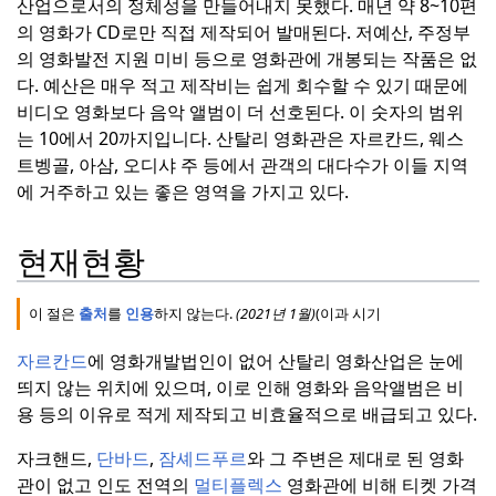
산업으로서의 정체성을 만들어내지 못했다.
매년 약 8~10편
의 영화가 CD로만 직접 제작되어 발매된다.
저예산, 주정부
의 영화발전 지원 미비 등으로 영화관에 개봉되는 작품은 없
다.
예산은 매우 적고 제작비는 쉽게 회수할 수 있기 때문에
비디오 영화보다 음악 앨범이 더 선호된다.
이 숫자의 범위
는 10에서 20까지입니다.
산탈리 영화관은 자르칸드, 웨스
트벵골, 아삼, 오디샤 주 등에서 관객의 대다수가 이들 지역
에 거주하고 있는 좋은 영역을 가지고 있다.
현재현황
이 절은
출처
를
인용
하지 않는다.
(
2021년 1월
)
(이
과 시기
자르칸드
에 영화개발법인이 없어 산탈리 영화산업은 눈에
띄지 않는 위치에 있으며, 이로 인해 영화와 음악앨범은 비
용 등의 이유로 적게 제작되고 비효율적으로 배급되고 있다.
자크핸드,
단바드
,
잠셰드푸르
와 그 주변은 제대로 된 영화
관이 없고 인도 전역의
멀티플렉스
영화관에 비해 티켓 가격