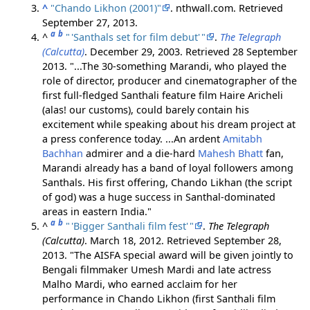
^
"Chando Likhon (2001)"
. nthwall.com
. Retrieved
September 27,
2013
.
a
b
^
"
'
Santhals set for film debut
'
"
.
The Telegraph
(Calcutta)
. December 29, 2003
. Retrieved
28 September
2013
.
...The 30-something Marandi, who played the
role of director, producer and cinematographer of the
first full-fledged Santhali feature film Haire Aricheli
(alas! our customs), could barely contain his
excitement while speaking about his dream project at
a press conference today. ...An ardent
Amitabh
Bachhan
admirer and a die-hard
Mahesh Bhatt
fan,
Marandi already has a band of loyal followers among
Santhals. His first offering, Chando Likhan (the script
of god) was a huge success in Santhal-dominated
areas in eastern India.
a
b
^
"
'
Bigger Santhali film fest
'
"
.
The Telegraph
(Calcutta)
. March 18, 2012
. Retrieved
September 28,
2013
.
The AISFA special award will be given jointly to
Bengali filmmaker Umesh Mardi and late actress
Malho Mardi, who earned acclaim for her
performance in Chando Likhon (first Santhali film