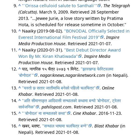
^
"
'
Orissa celluloid salute to Santhali
'
"
.
The Telegraph
(Calcutta)
. March 9, 2009
. Retrieved
28 September
2013
.
...Jewee Jurie, a love story written by Pratima
Hota, is scheduled for release sometime in October.
^
Naaiky (2019-08-02).
"BONODAL Officially Selected in
Everest International Film Festival 2019"
.
Inspire
Media Production House
. Retrieved
2021-01-07
.
^
Naaiky (2020-01-31).
"Best Debut Director Award
Won By Mr. Kiran Khatiwada"
.
Inspire Media
Production House
. Retrieved
2021-01-07
.
^
पाठ, नागरिक १५ चैत्र २०७३ १ मिनेट.
"झारखण्ड फेस्टिवलमा
'बोनोदल
'
"
.
nagariknews.nagariknetwork.com
(in Nepali)
.
Retrieved
2021-01-08
.
^
"यस्तो छ सतार जातीमाथि बनेको पहिलो चलचित्र"
.
Online
Khabar
. Retrieved
2021-01-08
.
^
"अति सीमान्तकृत आदिवासी सन्थालको कथामा बन्यो 'बोनोदल', ट्रेलर
सार्वजनिक"
.
pahilopost.com
. Retrieved
2021-01-08
.
^
"
'
बोनोदल' मा सन्थालको कथा"
.
Cine Khabar
. 2016-11-23
.
Retrieved
2021-01-08
.
^
खबर, ब्लाष्ट.
"सन्थाल भाषामा चलचित्र बन्ने"
.
Blast Khabar
(in
Nepali)
. Retrieved
2021-01-08
.