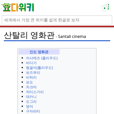
산탈리 영화관
Santali cinema
인도 영화관
아사메즈 (졸리우드)
바다가
벵골어(톨리우드)
보즈푸리
비하리
보도
차크마
차티스가리
데카니
도그리
영어
구자라티