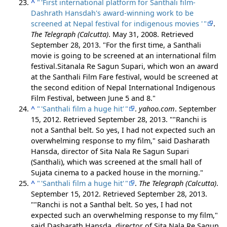
^
"
'
First international platform for Santhali film-
Dashrath Hansdah's award-winning work to be
screened at Nepal festival for indigenous movies
'
"
.
The Telegraph (Calcutta)
. May 31, 2008
. Retrieved
September 28,
2013
.
For the first time, a Santhali
movie is going to be screened at an international film
festival.Sitanala Re Sagun Supari, which won an award
at the Santhali Film Fare festival, would be screened at
the second edition of Nepal International Indigenous
Film Festival, between June 5 and 8.
^
"
'
Santhali film a huge hit
'
"
.
yahoo.com
. September
15, 2012
. Retrieved
September 28,
2013
.
"Ranchi is
not a Santhal belt. So yes, I had not expected such an
overwhelming response to my film," said Dasharath
Hansda, director of Sita Nala Re Sagun Supari
(Santhali), which was screened at the small hall of
Sujata cinema to a packed house in the morning.
^
"
'
Santhali film a huge hit
'
"
.
The Telegraph (Calcutta)
.
September 15, 2012
. Retrieved
September 28,
2013
.
"Ranchi is not a Santhal belt. So yes, I had not
expected such an overwhelming response to my film,"
said Dasharath Hansda, director of Sita Nala Re Sagun