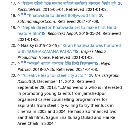
^
"नेपालमा पहिलो पटक सन्थाल जातिको चलचित्र 'बोनोदल' निर्माण हुने"
.
KochilaNews
. 2016-05-01
. Retrieved
2021-01-08
.
a
b
^
"Khatiwada to direct Bollywood film"
.
kathmandupost.com
. Retrieved
2021-01-08
.
^
"Nepali director Khatiwada set to make first Hindi
feature film"
.
Reporters Nepal
. 2018-05-24
. Retrieved
2021-01-08
.
^
Naaiky (2019-12-19).
"Kiran Khatiwada was honored
with 'SUBHAKAMANA PATRA
'
"
.
Inspire Media
Production House
. Retrieved
2021-01-08
.
a
b
^
"सन्थाली भाषाको 'बोनोदल' देखि हिन्दी फिल्मसम्म"
.
Naya
Patrika
. 2018-07-26
. Retrieved
2021-01-08
.
^
"
'
Creative leap for steel city actor
'
"
.
The Telegraph
(Calcutta)
. December 11, 2012
. Retrieved
September 28,
2013
.
…Madhvendra who is interested
in promoting young talents from Jamshedpur,
organised career counselling programmes for
aspirants from steel city willing to try their luck in
cinema in 2003 and 2004. He has also financed two
Santhali films, Sagun Ena Suhag Dulad and Hai Re
Aree Chaili in 2004.