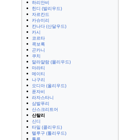
하리안비
힌디 (발리우드)
자르칸드
카슈미리
칸나다 (산달우드)
카시
코르타
콕보록
곤카니
쿠치
말라얄람 (몰리우드)
마라티
메이티
나구리
오디아 (올리우드)
푼자비
라자스타니
삼발푸리
산스크리트어
산탈리
신디
타밀 (콜리우드)
텔루구 (톨리우드)
툴루