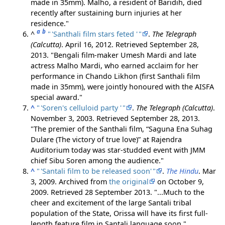
made in 35mm). Malho, a resident of Baridih, died
recently after sustaining burn injuries at her
residence.
a
b
^
"
'
Santhali film stars feted
'
"
.
The Telegraph
(Calcutta)
. April 16, 2012
. Retrieved
September 28,
2013
.
Bengali film-maker Umesh Mardi and late
actress Malho Mardi, who earned acclaim for her
performance in Chando Likhon (first Santhali film
made in 35mm), were jointly honoured with the AISFA
special award.
^
"
'
Soren's celluloid party
'
"
.
The Telegraph (Calcutta)
.
November 3, 2003
. Retrieved
September 28,
2013
.
The premier of the Santhali film, “Saguna Ena Suhag
Dulare (The victory of true love)” at Rajendra
Auditorium today was star-studded event with JMM
chief Sibu Soren among the audience.
^
"
'
Santali film to be released soon
'
"
.
The Hindu
. Mar
3, 2009. Archived from
the original
on October 9,
2009
. Retrieved
28 September
2013
.
...Much to the
cheer and excitement of the large Santali tribal
population of the State, Orissa will have its first full-
length feature film in Santali language soon.