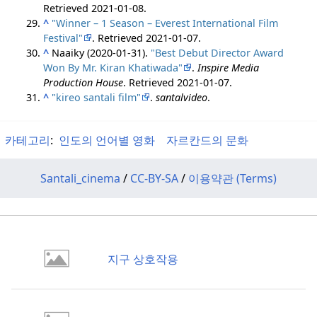
Retrieved
2021-01-08
.
^
"Winner – 1 Season – Everest International Film
Festival"
. Retrieved
2021-01-07
.
^
Naaiky (2020-01-31).
"Best Debut Director Award
Won By Mr. Kiran Khatiwada"
.
Inspire Media
Production House
. Retrieved
2021-01-07
.
^
"kireo santali film"
.
santalvideo
.
카테고리
:
인도의 언어별 영화
자르칸드의 문화
Santali_cinema
/
CC-BY-SA
/
이용약관 (Terms)
지구 상호작용