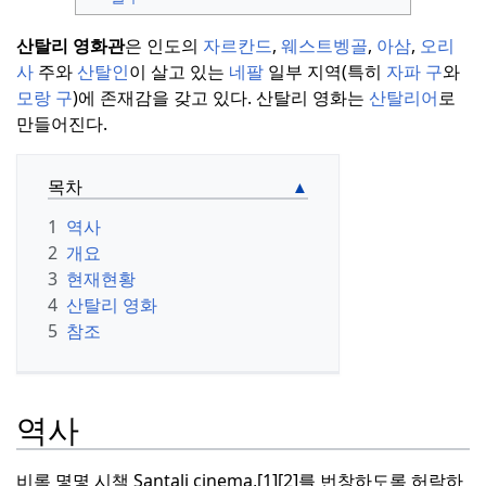
산탈리 영화관
은 인도의
자르칸드
,
웨스트벵골
,
아삼
,
오리
사
주와
산탈인
이 살고 있는
네팔
일부 지역(특히
자파 구
와
모랑 구
)에 존재감을 갖고 있다.
산탈리 영화는
산탈리어
로
만들어진다.
목차
1
역사
2
개요
3
현재현황
4
산탈리 영화
5
참조
역사
비록 몇몇 시책 Santali cinema,[1][2]를 번창하도록 허락하