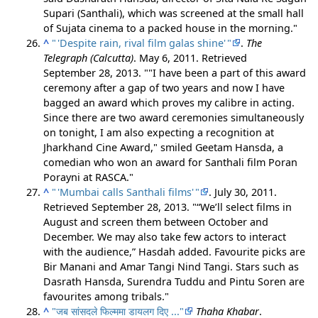
Supari (Santhali), which was screened at the small hall
of Sujata cinema to a packed house in the morning.
^
"
'
Despite rain, rival film galas shine
'
"
.
The
Telegraph (Calcutta)
. May 6, 2011
. Retrieved
September 28,
2013
.
"I have been a part of this award
ceremony after a gap of two years and now I have
bagged an award which proves my calibre in acting.
Since there are two award ceremonies simultaneously
on tonight, I am also expecting a recognition at
Jharkhand Cine Award," smiled Geetam Hansda, a
comedian who won an award for Santhali film Poran
Porayni at RASCA.
^
"
'
Mumbai calls Santhali films
'
"
. July 30, 2011
.
Retrieved
September 28,
2013
.
“We’ll select films in
August and screen them between October and
December. We may also take few actors to interact
with the audience,” Hasdah added. Favourite picks are
Bir Manani and Amar Tangi Nind Tangi. Stars such as
Dasrath Hansda, Surendra Tuddu and Pintu Soren are
favourites among tribals.
^
"जब सांसदले फिल्ममा डायलग दिए ..."
Thaha Khabar
.