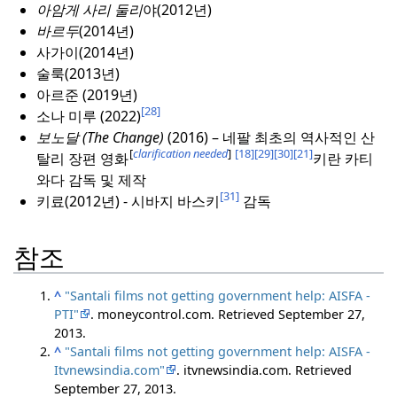
아암게 사리 둘리
야(2012년)
바르두
(2014년)
사가이(2014년)
술룩(2013년)
아르준 (2019년)
[28]
소나 미루 (2022)
보노달 (The Change)
(2016) – 네팔 최초의 역사적인 산
[
clarification needed
]
[18]
[29]
[30]
[21]
탈리 장편 영화
키란 카티
와다 감독 및 제작
[31]
키료(2012년) - 시바지 바스키
감독
참조
^
"Santali films not getting government help: AISFA -
PTI"
. moneycontrol.com
. Retrieved
September 27,
2013
.
^
"Santali films not getting government help: AISFA -
Itvnewsindia.com"
. itvnewsindia.com
. Retrieved
September 27,
2013
.