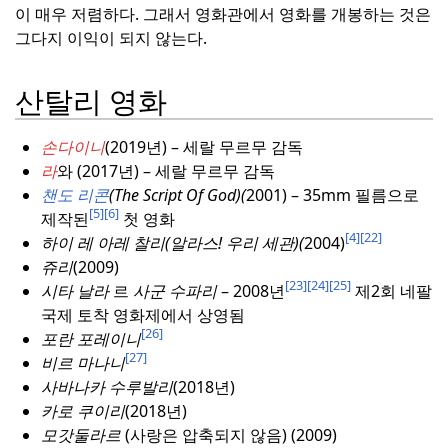
이 매우 저렴하다.
그래서 영화관에서 영화를 개봉하는 것은
그다지 이익이 되지 않는다.
산탈리 영화
손다이니
(2019년) – 세랄 무르무 감독
라
와 (2017년) – 세랄 무르무 감독
챈도 리콘
(The Script Of God)(
2001) – 35mm 필름으로
[5]
[6]
제작된
첫 영화
[4]
[22]
하이 레 아레 찰리(알라스!
우리 세관)(
2004)
쥬리
(2009)
[23]
[24]
[25]
시타 날라
르
사군 수파리
– 2008년
제2회 네팔
국제 토착 영화제에서 상영됨
[26]
포란 포레이니
[27]
비르 마나니
사바나카 수루발리
(2018년)
카로 쿠이리
(2018년)
모갓둘라르
(사랑은 압축되지 않음) (2009)