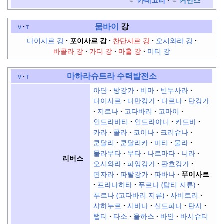
카테고리
커먼스
뭄바이
강
v
t
다이사르 강
포이사르 강
찬단사르 강
오시와라 강
바콜라 강
가디 강
마흘 강
미티 강
마하라슈트라
수력발전소
v
t
아단
방강가
비마
빈두사라
다이사르
다만캉가
다르나
단강가
지르나
고다바리
고마이
인드라바티
인드라야니
카드바
카라
콜라
코이나
크리슈나
쿤달리
쿤달리카
미티
물라
물라무타
무타
나르마다
니라
리버스
오시와라
파잉강가
판흐강가
판자라
파탈강가
파바나
푸이사르
프라나히타
푸르나 (탑티 지류)
푸르나 (고다바리 지류)
사비트리
샤하누르
시바나
신드파나
탄사
탭티
타소
울하스
바안
바시슈티