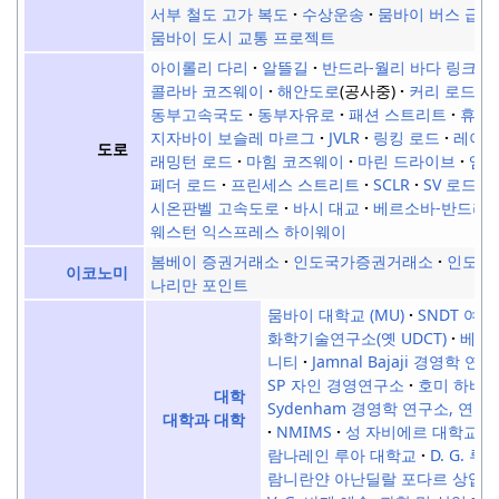
서부 철도 고가 복도
수상운송
뭄바이 버스 급
뭄바이 도시 교통 프로젝트
아이롤리 다리
알뜰길
반드라-월리 바다 링크
콜라바 코즈웨이
해안도로
(공사중)
커리 로드 
동부고속국도
동부자유로
패션 스트리트
휴즈
지자바이 보슬레 마르그
JVLR
링킹 로드
레이디
도로
래밍턴 로드
마힘 코즈웨이
마린 드라이브
엠
페더 로드
프린세스 스트리트
SCLR
SV 로드
시온판벨 고속도로
바시 대교
베르소바-반드라 
웨스턴 익스프레스 하이웨이
봄베이 증권거래소
인도국가증권거래소
인도준
이코노미
나리만 포인트
뭄바이 대학교 (MU)
SNDT 여자
화학기술연구소(옛 UDCT)
베르마
니티
Jamnal Bajaji 경영학 연구
SP 자인 경영연구소
호미 하바 
대학
Sydenham 경영학 연구소, 연구 
대학과 대학
NMIMS
성 자비에르 대학교
람나레인 루아 대학교
D. G. 
람니란얀 아난딜랄 포다르 상업