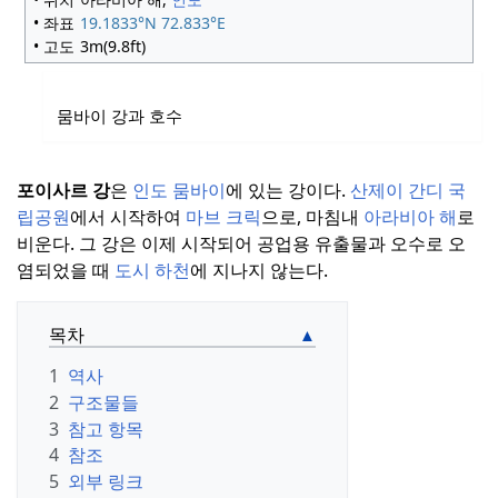
• 좌표
19.1833°N 72.833°E
• 고도
3m(9.8ft)
뭄바이 강과 호수
포이사르 강
은
인도
뭄바이
에 있는 강이다.
산제이 간디 국
립공원
에서 시작하여
마브 크릭
으로, 마침내
아라비아 해
로
비운다.
그 강은 이제 시작되어 공업용 유출물과 오수로 오
염되었을 때
도시 하천
에 지나지 않는다.
목차
1
역사
2
구조물들
3
참고 항목
4
참조
5
외부 링크