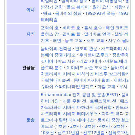
타임라인
실라하라 왕조
봄베이 대통령직
봄베
방강가 전차
올드 봄베이
월리 요새
지랑가온
역사
탱크
뭄바이의 성장
1992-93년 폭동
1993년
테러리즘
포와이 호
비하르 호
툴시 호수
테인 크리크
울하스 강
길버트 힐
말라바르 언덕
살셋 섬
지리
기후
해변
동부 교외
서부 교외
사우스 뭄바이
뭄바이의 건축물
인도의 관문
차트라파티 시바
봄베이 증권거래소
후타트마쵸우크
종합우체국
싯디비나야크 사원
리갈 시네마
마운트 매리 교
플로라 분수
데이비드 사순 도서관
뭄바 데비 사
건물들
차트라파티 시바지 마하라즈 바스투 상그라할라야 
국립현대미술관
뭄바이 아시아 협회
제항기르 
슈라이 스와미나라얀 만디르
마힘 교회
우샤 키
Brihanmumbai 전기 공급 및 운송(BEST)
뭄바이
하버 라인
네룰-우란 선
트랜스하버 선
웨스턴 
차트라파티 시바지 마하라지 국제공항
반드라 터
차트라파티 시바지 터미네우스
다다르 역
과
교외
로크마냐 틸락 터미네이터스
뭄바이 중앙 철도역
운송
메트로
1호선
2호선
3호선
4호선
5호선
6
10호선
선로11번길
선로12번길
선화로13번길