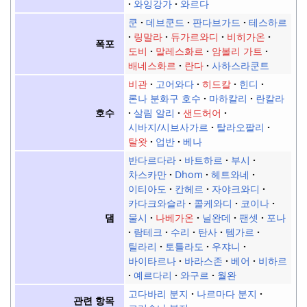
와잉강가
와르다
쿤
데브쿤드
판다브가드
테스하르
링말라
듀가르와디
비히가온
폭포
도비
말레스화르
암볼리 가트
배네스화르
란다
사하스라쿤트
비관
고어와다
히드칼
힌디
론나 분화구 호수
마하칼리
란칼라
살림 알리
샌드허어
호수
시바지/시브사가르
탈라오팔리
탈왓
업반
베나
반다르다라
바트하르
부시
차스카만
Dhom
헤트와네
이티아도
칸헤르
자야크와디
카다크와슬라
콜케와디
코이나
물시
나베가온
닐완데
팬셋
포나
댐
람테크
수리
탄사
템가르
틸라리
토틀라도
우쟈니
바이타르나
바라스존
베어
비하르
예르다리
와구르
월완
고다바리 분지
나르마다 분지
관련 항목