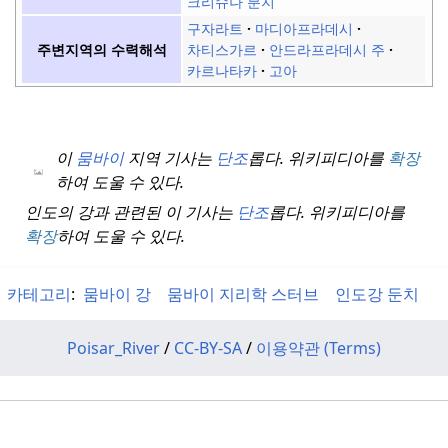
크리슈나 분지
구자라트
마디아프라데시
차티스가르
안드라프라데시 주
주변지역의 수력해석
카르나타카
고아
이
뭄바이
지역 기사는
단조
롭다.
위키피디아를
확장
하여 도울 수 있다.
인도의 강과 관련된 이 기사는
단조
롭다.
위키피디아를
확장
하여 도울 수 있다.
카테고리
:
뭄바이 강
뭄바이 지리학 스터브
인도강 둔치
Poisar_River
/
CC-BY-SA
/
이용약관 (Terms)