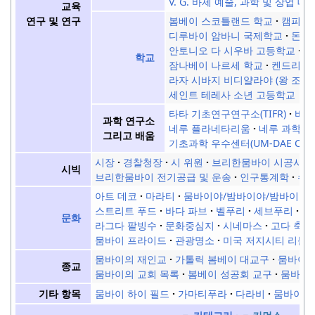
V. G. 바제 예술, 과학 및 상업 대
교육
봄베이 스코틀랜드 학교
캠피온
연구 및 연구
디루바이 암바니 국제학교
돈 
안토니오 다 시우바 고등학교
홀
학교
잠나베이 나르세 학교
켄드리야
라자 시바지 비디얄라야 (왕 조지
세인트 테레사 소년 고등학교
타타 기초연구연구소(TIFR)
바하
과학 연구소
네루 플라네타리움
네루 과학 
그리고 배움
기초과학 우수센터(UM-DAE CBS
시장
경찰청장
시 위원
브리한뭄바이 시공사
시빅
브리한뭄바이 전기공급 및 운송
인구통계학
수
아트 데코
마라티
뭄바이야/밤바이야/밤바이야
스트리트 푸드
바다 파브
벨푸리
세브푸리
다
문화
라그다 팥빙수
문화중심지
시네마스
고다 축제
뭄바이 프라이드
관광명소
미국 저지시티 리틀 
뭄바이의 재인교
가톨릭 봄베이 대교구
뭄바이의
종교
뭄바이의 교회 목록
봄베이 성공회 교구
뭄바이
뭄바이 하이 필드
가마티푸라
다라비
뭄바이에
기타 항목