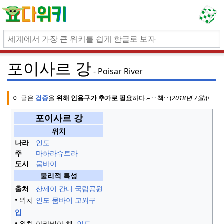
포이사르 강
Poisar River
이 글은
검증
을
위해 인용구가 추가로 필요
하다.
–
·
· 책
·
·
(
2018년 7월
)
(이 
포이사르 강
위치
나라
인도
주
마하라슈트라
도시
뭄바이
물리적 특성
출처
산제이 간디 국립공원
• 위치
인도
뭄바이 교외구
입
• 위치
아라비아 해,
인도