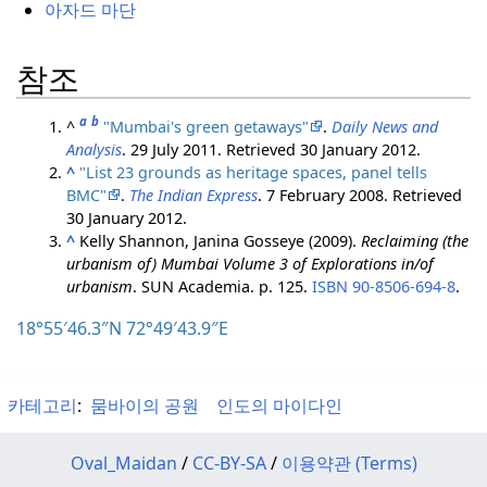
아자드 마단
참조
a
b
^
"Mumbai's green getaways"
.
Daily News and
Analysis
. 29 July 2011
. Retrieved
30 January
2012
.
^
"List 23 grounds as heritage spaces, panel tells
BMC"
.
The Indian Express
. 7 February 2008
. Retrieved
30 January
2012
.
^
Kelly Shannon, Janina Gosseye (2009).
Reclaiming (the
urbanism of) Mumbai Volume 3 of Explorations in/of
urbanism
. SUN Academia. p. 125.
ISBN
90-8506-694-8
.
18°55′46.3
″N
72°49′43.9
″E
카테고리
:
뭄바이의 공원
인도의 마이다인
Oval_Maidan
/
CC-BY-SA
/
이용약관 (Terms)