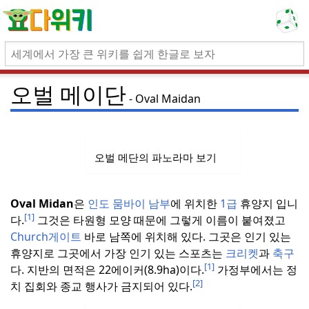
오벌 메이단
Oval Maidan
오벌 메단의 파노라마 보기
Oval Midan
은
인도
뭄바이
남부
에 위치한
1급
휴양지 입니
[1]
다.
그것은 타원형 모양 때문에 그렇게 이름이 붙여졌고
Church게이트
바로 남쪽에 위치해 있다.
그곳은 인기 있는
휴양지로 그곳에서 가장 인기 있는 스포츠는
크리켓
과
축구
[1]
다.
지반의 면적은 22에이커(8.9ha)이다.
가정부에서는 정
[2]
치 집회와 종교 행사가 금지되어 있다.