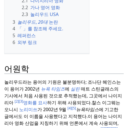
2.1
나이지리아 영화
2.2
가나 영어 영화
2.3
놀리우드 USA
3
놀리우드
,
20대
논란
4
「 」를 참조해 주세요.
5
레퍼런스
6
외부 링크
어원학
놀리우드라는 용어의 기원은 불분명하다; 조나단 헤인스는
이 용어가 2002년
뉴욕 타임즈
에
실린
매트 스틴글래스의
기사에서 처음 사용된 것으로 추적했는데, 그곳에서 나이지
[2]
[3]
리아
영화를 묘사
하기 위해 사용되었다.
찰스 이그웨는
[4]
[5]
오니시
노리미쓰
가 2002년 9월
뉴욕타임스
에 기고한
글에서도 이 이름을 사용했다고 지적했다.
이 용어는 나이지
리아 영화 산업을 지칭하기 위해 언론에서 계속 사용되며,