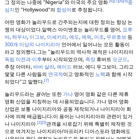
[6]
[7]
[8]
[9]
그 정의는 나중에 "Nigeria"와 미국의 주요 영화
중
심지
인 "Hollywood"의
합성어
로 추정됩니다.
어떤 영화가 놀리우드로 간주되는지에 대한 정의는 항상 논
쟁의 대상이었다.
알렉스 아이엔호는 놀리우드를 영어,
요루
바
,
하우사
,
이그보
,
이세키리
,
에도
,
에픽
,
이조
,
우르호보
등
300개 이상의 나이지리아
언어에서 일어나는 모든 활동이
라고 정의했다.
그는 "놀리우드의 역사적 궤적은 나이지리아
독립
이전과 이후
부터 시작되었으며,
족장
휴버트
오군드
,
추장 아마타,
바바 살라
,
에이드
러브, 에디 우그보마, 그리고
몇몇 다른 사람들의
연극적
이고 영화적인
노력
과 함께 시작
[7]
되었다"고 말했다.
놀리우드라는
용어
는 또한
가나
영어 영화 같은 다른 제휴
영화 산업을 지칭하는 데 사용되었습니다. 가나 영어 영화
산업은 보통 나이지리아와 공동 제작되거나 나이지리아 회
사에 의해 배급됩니다.
이 용어는 나이지리아와 관련이 있거
[2]
[3]
나 나이지리아
관객을 사로잡기 위해 특별히 제작된 것
으로 여겨지는 나이지리아/아프리카 디아스포라 영화에도
사용되어 왔다.
영화
가 놀리우드로 불리기 위해서는 어떻게