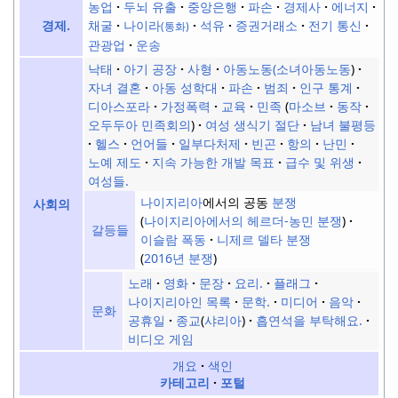
농업
두뇌 유출
중앙은행
파손
경제사
에너지
채굴
나이라
석유
증권거래소
전기 통신
경제.
(통화)
관광업
운송
낙태
아기 공장
사형
아동노동(소녀아동노동
)
자녀 결혼
아동 성학대
파손
범죄
인구 통계
디아스포라
가정폭력
교육
민족
마소브
동작
오두두아 민족회의
여성 생식기 절단
남녀 불평등
헬스
언어들
일부다처제
빈곤
항의
난민
노예 제도
지속 가능한 개발 목표
급수 및 위생
여성들.
나이지리아
에서의 공동
분쟁
사회의
(
나이지리아에서의 헤르더-농민 분쟁
)
갈등들
이슬람 폭동
니제르 델타 분쟁
2016년 분쟁
노래
영화
문장
요리.
플래그
나이지리아인 목록
문학.
미디어
음악
문화
공휴일
종교
(
샤리아
)
흡연석을 부탁해요.
비디오 게임
개요
색인
카테고리
포털