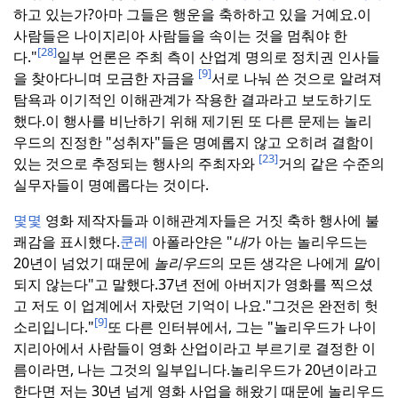
하고 있는가?
아마 그들은 행운을 축하하고 있을 거예요.
이
사람들은 나이지리아 사람들을 속이는 것을 멈춰야 한
[28]
다."
일부 언론은 주최 측이 산업계 명의로 정치권 인사들
[9]
을 찾아다니며 모금한 자금을
서로 나눠 쓴 것으로 알려져
탐욕과 이기적인 이해관계가 작용한 결과라고 보도하기도
했다.
이 행사를 비난하기 위해 제기된 또 다른 문제는 놀리
우드의 진정한 "성취자"들은 명예롭지 않고 오히려 결함이
[23]
있는 것으로 추정되는 행사의 주최자와
거의 같은 수준의
실무자들이 명예롭다는 것이다.
몇몇
영화 제작자들과 이해관계자들은 거짓 축하 행사에 불
쾌감을 표시했다.
쿤레
아폴라얀은 "
내
가 아는 놀리우드는
20년이 넘었기 때문에
놀리우드
의 모든 생각은 나에게
말
이
되지 않는다"고 말했다.
37년 전에 아버지가 영화를 찍으셨
고 저도 이 업계에서 자랐던 기억이 나요.
"그것은 완전히 헛
[9]
소리입니다."
또 다른 인터뷰에서, 그는 "놀리우드가 나이
지리아에서 사람들이 영화 산업이라고 부르기로 결정한 이
름이라면, 나는 그것의 일부입니다.
놀리우드가 20년이라고
한다면 저는 30년 넘게 영화 사업을 해왔기 때문에 놀리우드