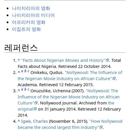
나이지리아의 영화
나이지리아의 미디어
아프리카의 영화
이집트의 영화
레퍼런스
^
"Facts About Nigerian Movies and History"
. Total
Facts about Nigeria
. Retrieved
22 October
2014
.
a
b
c
^
Onikeku, Qudus.
"Nollywood: The Influence of
the Nigerian Movie Industry on African Culture"
.
Academia
. Retrieved
12 February
2015
.
a
b
c
^
Onuzulike, Uchenna (2007).
"Nollywood: The
Influence of the Nigerian Movie Industry on African
Culture"
. Nollywood Journal. Archived from
the
original
on 31 January 2014
. Retrieved
12 February
2014
.
^
Igwe, Charles
(November 6, 2015).
"How Nollywood
became the second largest film industry"
.