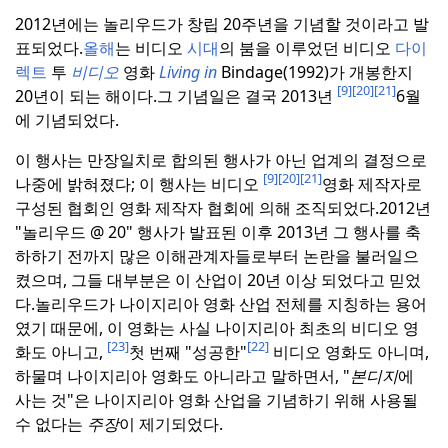
2012년에는 놀리우드가 창립 20주년을 기념할 것이라고 발
표되었다.
올해
는 비디오
시대
의 붐을 이루었던 비디오
다이
렉트
투
비디오
영화
Living in
Bindage(1992)가 개봉한지
[9]
[20]
[21]
20년이 되는 해이다.
그 기념일은 결국 2013년
6월
에 기념되었다.
이 행사는 만장일치로 합의된 행사가 아닌 업계의 결정으로
[9]
[20]
[21]
나중에 밝혀졌다; 이 행사는 비디오
영화 제작자로
구성된 협회인 영화 제작자 협회에 의해 조직되었다.
2012년
"놀리우드 @ 20" 행사가 발표된 이후 2013년 그 행사를 축
하하기 전까지 많은 이해관계자들로부터 논란을 불러일으
켰으며, 그들 대부분은 이 산업이 20년 이상 되었다고 믿었
다.
놀리우드가 나이지리아 영화 산업 전체를 지칭하는 용어
였기 때문에, 이 영화는 사실 나이지리아 최초의 비디오 영
[23]
[22]
화도 아니고,
첫 번째 "성공한"
비디오 영화도 아니며,
하물며 나이지리아 영화도 아니라고 말하면서, "
본디지
에
사는 것"은 나이지리아 영화 산업을 기념하기 위해 사용될
수 없다는
주장
이 제기되었다.