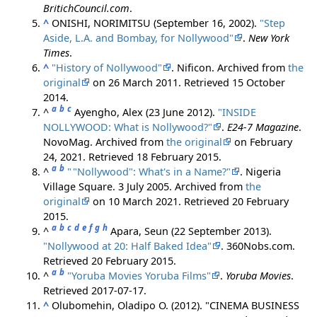
BritichCouncil.com
.
^
ONISHI, NORIMITSU (September 16, 2002).
"Step
Aside, L.A. and Bombay, for Nollywood"
.
New York
Times
.
^
"History of Nollywood"
. Nificon. Archived from
the
original
on 26 March 2011
. Retrieved
15 October
2014
.
a
b
c
^
Ayengho, Alex (23 June 2012).
"INSIDE
NOLLYWOOD: What is Nollywood?"
.
E24-7 Magazine
.
NovoMag. Archived from
the original
on February
24, 2021
. Retrieved
18 February
2015
.
a
b
^
"
"Nollywood": What's in a Name?"
. Nigeria
Village Square. 3 July 2005. Archived from
the
original
on 10 March 2021
. Retrieved
20 February
2015
.
a
b
c
d
e
f
g
h
^
Apara, Seun (22 September 2013).
"Nollywood at 20: Half Baked Idea"
. 360Nobs.com
.
Retrieved
20 February
2015
.
a
b
^
"Yoruba Movies Yoruba Films"
.
Yoruba Movies
.
Retrieved
2017-07-17
.
^
Olubomehin, Oladipo O. (2012). "CINEMA BUSINESS