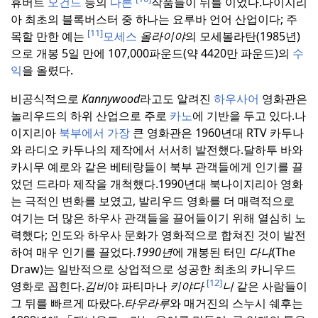
휴버트
오건드
등의
다른
작품들이 뒤를 이었다.
나이지리
아 최초의 블록버스터 중 하나는 요루바 언어 산업이다; 주
[11]
목할 만한 예는
모세스
올라이야
의 모세볼라탄(1985년)
으로 개봉 5일 만에 107,000파운드(약 4420만 파운드)의
수
익
을 올렸다.
비공식적으로
Kannywood
라고도 알려진
하우사어
영화관은
놀리우드의 하위 산업으로 주로
카노
에 기반을 두고 있다.
나
이지리아
북부에서 가장
큰 영화관은 1960년대 RTV 카두나
와 라디오 카두나의 제작에서 서서히 발전했다.
달하투 바와
카시무 예로와 같은 베테랑들이 북부 관객들에게 인기를 끌
었던 드라마 제작을 개척했다.
1990년대 북나이지리아 영화
는 극적인 변화를 보였고, 발리우드 영화를 더 매력적으로
여기는 더 많은 하우사 관객들을 끌어들이기 위해 열심히 노
력했다; 인도와 하우사 문화가 영화적으로 합쳐진 것이 발전
하여 매우 인기를 끌었다.
1990년
에 개봉된 터민
다냐
(The
Draw)는 일반적으로 상업적으로 성공한 최초의 카니우드
[12]
영화로 꼽힌다.
김비
야 파티마나
키야다
니
같은 사람들이
그 뒤를 빠르게 따랐다.
타우라루
와 매거진의 스누시 쉐후는