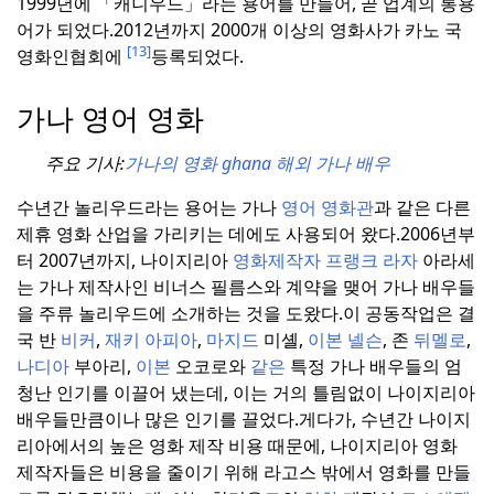
1999년에 「캐니우드」라는 용어를 만들어, 곧 업계의 통용
어가 되었다.
2012년까지 2000개 이상의 영화사가 카노 국
[13]
영화인협회에
등록되었다.
가나 영어 영화
주요 기사:
가나의 영화 ghana 해외 가나 배우
수년간 놀리우드라는 용어는 가나
영어 영화관
과 같은 다른
제휴 영화 산업을 가리키는 데에도 사용되어 왔다.
2006년부
터 2007년까지, 나이지리아
영화제작자 프랭크 라자
아라세
는 가나 제작사인 비너스 필름스와 계약을 맺어 가나 배우들
을 주류 놀리우드에 소개하는 것을 도왔다.
이 공동작업은 결
국 반
비커
,
재키
아피아
,
마지드
미셸,
이본
넬슨
, 존
뒤멜로
,
나디아
부아리,
이본
오코로와
같은
특정 가나 배우들의 엄
청난 인기를 이끌어 냈는데, 이는 거의 틀림없이 나이지리아
배우들만큼이나 많은 인기를 끌었다.
게다가, 수년간 나이지
리아에서의 높은 영화 제작 비용 때문에, 나이지리아 영화
제작자들은 비용을 줄이기 위해 라고스 밖에서 영화를 만들