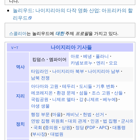
니다.
놀리우드: 나이지리아의 다작 영화 산업: 아프리카의 할
리우드
스콜리아
는 놀리우드에
대한
주제
프로필
을 가지고 있다.
나이지리아
기사들
v
t
아로
베냉
풀라니
킹덤스
엠파이어
카넴보르누
엔리
오요
역사
타임라인
나이지리아 북부
나이지리아 남부
남북 전쟁
아다마와 고원
테두리
도시들
기후 변화
에코레지온
환경 문제
섬들
조스 고원
산들
지리
국립공원
니제르 델타
강
니제르
베누에
야생 생물
행정 부문
마을
캐비닛
헌법
선거
연방 집행 위원회
대외 관계
인권
법 집행
군사의
정치
국회
중의원
상원
정당
PDP
APC
대통령
부사장
대법원