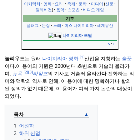
아키텍처
영화
요리.
축제
문학.
미디어
신문
텔레비전
음악
스포츠
비디오 게임
기호
플래그
문장
노래
미스 나이지리아
세계유산
나이지리아 포털
v
t
[1]
놀리우드
는 원래
나이지리아 영화
산업을 지칭하는
술꾼
이다.
이 용어의 기원은 2000년대 초반으로 거슬러 올라가
[2]
[3]
며,
뉴욕
타임즈
의 기사로 거슬러 올라간다.
진화하는 의
미와 맥락의 역사로 인해, 이 용어에 대한 명확하거나 합의
된 정의가 없기 때문에, 이 용어가 여러 가지 논란의 대상이
되었다.
목차
1
어원학
2
하위 산업