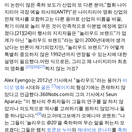
이 논란이 많은 축하 보도가 산업의 또 다른 분야,"협회 나이
지리아 극장 예술 의사의(ANTP)"은 나이지리아 영화 산업의
전체 역사를 포함하고는 다른 용어로 산업의 이름을 바꿀,
학기 이래로 놀리 우든 것이 민족적으로 이분법 예정에 없다
졌다.[21][24]
이 행사의 지지자들은 "놀리우드 브랜드"가 업
계가 아닌 "놀리우드 브랜드"라는 말이 2000년대에야 생겨
났다는 반론이 제기되었지만, "놀리우드 브랜드"가 어떻게
특별히 중요하지 않은 1992년까지 연장될 수 있는지에 대한
설명이 필요했다.
어떤 식으로든, 그리고 왜 나이지리아 최초
[25]
[26]
[27]
의 영화를
찍지 않는 거죠?
Alex Eyengo는 2012년 기사에서 "놀리우드"라는 용어가
비
[7]
디오 영화
시대와
골든
에이지
의 형성기에는 존재하지 않
았다고 언급했다.
360Nobs.
com의 그의 기사에서 Seun
Apara는 "이 행사의 주최자들이 그들의 연구를 잘 하지 않
았거나 의도적으로 역사를 고려하기를 원하지 않았거나 둘
[9]
중 하나입니다."
라고.
아데그보예가 오예니야 코멘트: "나
는 그들이 '놀리우드 @20'을 축하하며 무슨 말을 하는지 모
르겠다; 그들은 램지
토쿤보 누아
와
제네비브 은나지
를
축하