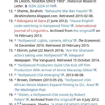
IN LAGOS, NIGERIA SINCE 1903".
Historical Research
Letter
.
3
.
ISSN
2224-3178
.
^
Sheme, Ibrahim.
"Bahaushe Mai Ban Haushi"
.
Ibrahimsheme.blogspot.com
. Retrieved
2015-02-08
.
^
Babagana M Gana
(1 June 2012).
"Hausa-English
code-switching in Kanywood Films"
.
International
Journal of Linguistics
. Archived from
the original
on
16 February 2013.
^
"Nollywood: Lights, camera, Africa"
.
The Economist
.
16 December 2010
. Retrieved
20 February
2015
.
^
Ebirim, Juliet (22 March 2014).
"Are the Ghanaian
actors taking over Nollywood?"
.
Vanguard
Newspaper
. The Vanguard
. Retrieved
15 October
2014
.
^
"Nollywood Producers Guild USA Kick off Film
Production With Arrival of Annie Macaulay Idibia"
.
^
"Nollywood USA emerging"
. 2013-06-08.
^
Brown, DeNeen (2013-05-23).
"Nollywood USA:
African Movie Makers Expand Filming to D.C. Area"
.
The Washington Post
.
^
"Stolen, a Nollywood-USA movie by Robert
Peters"
. Archived from
the original
on 4 July 2012.
a
b
^
Husseini, Shaibu.
"A YEAR OF MIXED FORTUNES