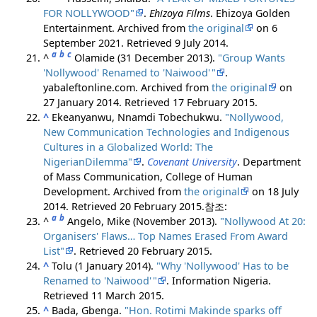
FOR NOLLYWOOD"
.
Ehizoya Films
. Ehizoya Golden
Entertainment. Archived from
the original
on 6
September 2021
. Retrieved
9 July
2014
.
a
b
c
^
Olamide (31 December 2013).
"Group Wants
'Nollywood' Renamed to 'Naiwood'
"
.
yabaleftonline.com. Archived from
the original
on
27 January 2014
. Retrieved
17 February
2015
.
^
Ekeanyanwu, Nnamdi Tobechukwu.
"Nollywood,
New Communication Technologies and Indigenous
Cultures in a Globalized World: The
NigerianDilemma"
.
Covenant University
. Department
of Mass Communication, College of Human
Development. Archived from
the original
on 18 July
2014
. Retrieved
20 February
2015
.
참조:
a
b
^
Angelo, Mike (November 2013).
"Nollywood At 20:
Organisers' Flaws… Top Names Erased From Award
List"
. Retrieved
20 February
2015
.
^
Tolu (1 January 2014).
"Why 'Nollywood' Has to be
Renamed to 'Naiwood'
"
. Information Nigeria
.
Retrieved
11 March
2015
.
^
Bada, Gbenga.
"Hon. Rotimi Makinde sparks off