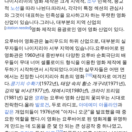
나이지리아의 영화 제작은 크게 지역적,
소수
민족적, 종교
적
노선
을 따라 나뉜다.
따라서, 각각이 특정 섹션의 관심사
와 그것이 대표하는 민족성을 묘사하고자 하는 뚜렷한 영화
산업이 있습니다.
그러나, 대부분의 지역 산업의
[
citation needed
]
영화 제작의 용광로인 영어 영화 산업이 있다.
요루바어 영화관은 놀리우드의 하위 산업으로, 대부분의 실
무자들이 나이지리아 서부 지역에 있습니다.
요루바어로 된
영화관은 1960년대 중반부터 다양한 요루바 순회극단의 배
우들이 무대 너머 셀룰로이드 형식을 이용한 영화 제작에 몰
두하기 시작하면서 시작되었다.
이러한 실무자들은 어떤 면
[10]
에서는 진정한 나이지리아 최초의 영화
제작자로 여겨진
다.
콩기의 수확기
(1972년),
태양 속의 황소 개구리
(1971년),
강의
딸
비시(1977년
),
재예시미
(
1980년
),
크라이
프리덤
(1981년) 같은
영화
는 요루바 영화 산업의 꽃피우는 시대로
전락한다.
올라
발로건
, 두로 라디포,
아데예미 아폴라얀
과
같은
개업의들이 1976년에 "아자니 오군"을 발표했을 때 중
요한 역할을 했다.
이 영화는 요루바어로 된 영화계를 유명하
게 만드는 데 도움을 준 몇 안 되는 큰 성공작 중 하나였고,
[10]