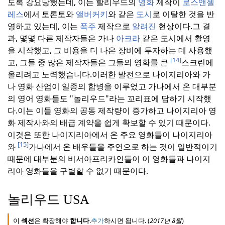
도록 강요당했는데, 이는 할리우드의
영화
제작이
로스앤젤
레스
에서 토론토와
앨버커키
와 같은
도시
로 이탈한 것을 반
영하고 있는데, 이는
폭주
제작으로
알려진
현상이다.
그 결
과, 몇몇 다른 제작자들은 가나
아크라
같은 도시에서 촬영
을 시작했고, 그 비용을 더 나은 장비에 투자하는 데 사용했
[14]
고, 그들 중 많은 제작자들은 그들의 영화를 큰
스크린에
올리려고 노력했습니다.
이러한 발전으로 나이지리아와 가
나 영화 산업이 일종의 합병을 이루었고 가나에서 온 대부분
의 영어 영화들도 "놀리우드"라는 꼬리표에 답하기 시작했
다.
이는 이들 영화의 공동 제작량이 증가하고 나이지리아 영
화 제작사와의 배급 계약을 쉽게 확보할 수 있기 때문이다.
이것은 또한 나이지리아에서 온 주요 영화들이 나이지리아
[15]
와
가나에서 온 배우들을 주연으로 하는 것이 일반적이기
때문에 대부분의 비서아프리카인들이 이 영화들과 나이지
리아 영화들을 구별할 수 없기 때문이다.
놀리우드 USA
이
섹션
은 확장해야
합니다
.
추가
하시면 됩니다. (
2017년
8월
)