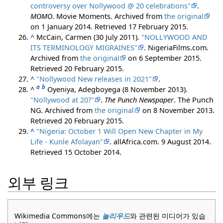
controversy over Nollywood @ 20 celebrations"
.
MOMO
. Movie Moments. Archived from
the original
on 1 January 2014
. Retrieved
17 February
2015
.
^
McCain, Carmen (30 July 2011).
"NOLLYWOOD AND
ITS TERMINOLOGY MIGRAINES"
. NigeriaFilms.com.
Archived from
the original
on 6 September 2015
.
Retrieved
20 February
2015
.
^
"Nollywood New releases in 2021"
.
a
b
^
Oyeniya, Adegboyega (8 November 2013).
"Nollywood at 20?"
.
The Punch Newspaper
. The Punch
NG. Archived from
the original
on 8 November 2013
.
Retrieved
20 February
2015
.
^
"Nigeria: October 1 Will Open New Chapter in My
Life - Kunle Afolayan"
. allAfrica.com. 9 August 2014
.
Retrieved
15 October
2014
.
외부 링크
Wikimedia Commons에는
놀리우드
와 관련된 미디어가 있습