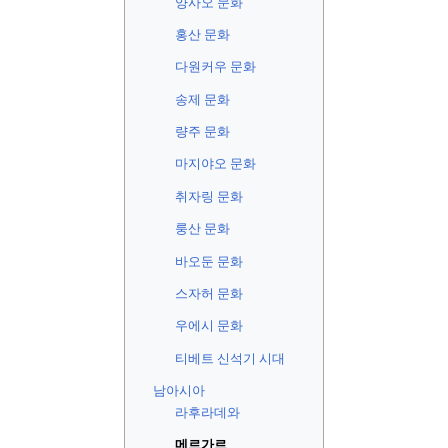
양사오 문화
홍산 문화
다원커우 문화
송제 문화
량주 문화
마지야오 문화
취자링 문화
룽산 문화
바오둔 문화
스자허 문화
우에시 문화
티베트 신석기 시대
남아시아
라후라데와
메르가르