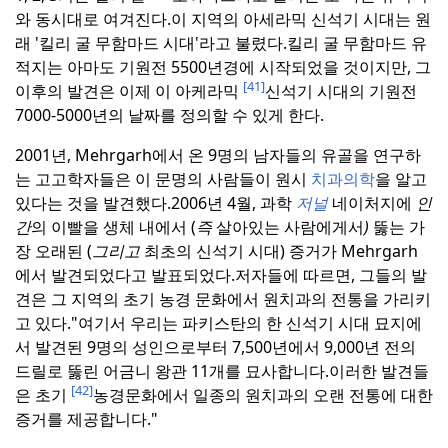
와 동시대로 여겨진다.
이 지역의 아세라믹 신석기 시대는 원
래 '킬리 굴 무함마드 시대'라고 불렸다.
킬리 굴 무함마드 유
적지는 아마도 기원전 5500년경에 시작되었을 것이지만, 그
[41]
이후의 발견은 이제 이 아케라믹
신석기 시대의 기원전
7000-5000년의 날짜를 정의할 수 있게 한다.
2001년, Mehrgarh에서 온 9명의 남자들의 유골을 연구하
는 고고학자들은 이 문명의 사람들이 원시
치과의학
을 알고
있다는 것을 발견했다.
2006년 4월, 과학
저널
네이처지에
인
간
의 이빨을 생체 내에서 (
즉
살아있는 사람에게서
)
뚫는 가
장 오래된 (
그리고
최초의 신석기 시대) 증거가 Mehrgarh
에서 발견되었다고 발표되었다.
저자들에 따르면, 그들의 발
견은 그 지역의 초기 농경 문화에서 원치과의 전통을 가리키
고 있다.
"여기서 우리는 파키스탄의 한 신석기 시대 묘지에
서 발견된 9명의 성인으로부터 7,500년에서 9,000년 전의
드릴로 뚫린 어금니 왕관 11개를 묘사합니다.
이러한 발견들
[42]
은 초기
농경문화에서 일종의 원치과의 오랜 전통에 대한
증거를 제공합니다."