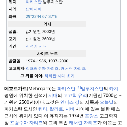
위치
파키스탄
발루치스탄
지역
남아시아
좌표
29°23ºN
67°37°E
역사
설립.
c.
기원전 7000년
포기.
c.
기원전 2600년
기간
신석기 시대
사이트 노트
발굴일
1974–1986, 1997–2000
고고학자
장프랑수아 자리즈
,
캐서린 자리즈
그 뒤를 이어:
하라판 시대 초기
[1]
메흐르가르
(
Mehrgarh
)는
파키스탄
발루치스탄
의
카치
평원에 위치한 신석기
시대
의
고고학
유적
(기원전
7000년
~
기원전
2500년
)
이다.
그것은
인더스 강
의 서쪽과
오늘날
의
파키스탄 도시인
퀘타
,
칼라트
,
시비
사이에 있는 볼란 패스
근처에 위치해 있다.
이 유적지는 1974년
프랑스
고고학자
장
프랑수아 자리즈
와 그의 부인
캐서린 자리즈
가 이끄는 고