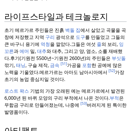
라이프스타일과 테크놀로지
초기 메르가르 주민들은 진흙
벽돌 집
에서 살았고 곡물을 곡
창에 저장했고 지역
구리
광석으로
도구
를 만들었고 그들의
큰 바구니 용기에
역청
을 깔았다.
그들은 여섯
줄
의 보리,
잉
꼬른
과
에머
밀,
대추
와 대추, 그리고 양, 염소, 소를 재배했
다.
후기(기원전 5500년~기원전 2600년)의 주민들은
부싯돌
[51]
깎기,
태닝
, 구슬 제작,
금속
가공을
포함
한 공예에 많은
[52]
노력을 기울였다.
메르가르는 아마도 남아시아에서
가장
초기의 농업 중심지일 것이다.
로스트 왁스
기법의 가장 오래된 예는 메르가르에서 발견된
6,000년 된 바퀴 모양의 구리 부적에서 나온 것이다.
부적
은
[53]
무합금 구리로 만들어졌는데, 나중에
버려지게 된 특이한
발명품이다.
아티팩트