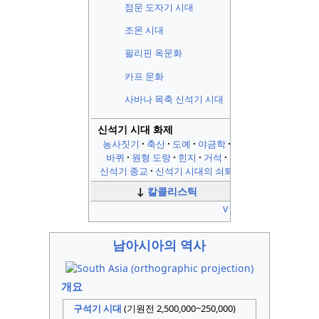
점문 도자기 시대
조몬 시대
필리핀 옥문화
카프 문화
사바나 목축 신석기 시대
신석기 시대 화제
농사짓기
축산
도예
야금학
바퀴
원형 도랑
힌지
거석
신석기 종교
신석기 시대의 쇠퇴
↓
칼콜리스틱
v
t
남아시아의 역사
개요
구석기 시대
(기원전 2,500,000~250,000)