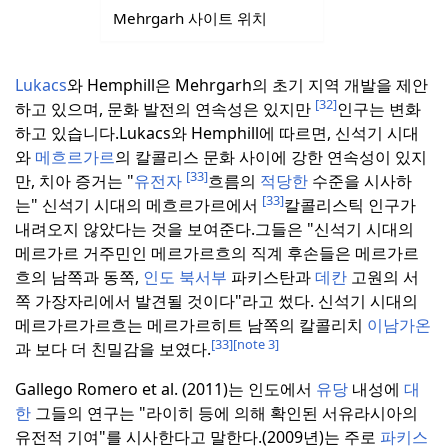
Mehrgarh 사이트 위치
Lukacs
와 Hemphill은 Mehrgarh의 초기 지역 개발을 제안
[32]
하고 있으며, 문화 발전의 연속성은 있지만
인구는 변화
하고 있습니다.
Lukacs와 Hemphill에 따르면, 신석기 시대
와
메흐르가르
의 칼콜리스 문화 사이에 강한 연속성이 있지
[33]
만, 치아 증거는 "
유전자
흐름의
적당한
수준을 시사하
[33]
는" 신석기 시대의 메흐르가르에서
칼콜리스틱 인구가
내려오지 않았다는 것을 보여준다.
그들은 "신석기 시대의
메르가르 거주민인 메르가르흐의 직계 후손들은 메르가르
흐의 남쪽과 동쪽,
인도
북서부
파키스탄과
데칸
고원의 서
쪽 가장자리에서 발견될 것이다"라고 썼다. 신석기 시대의
메르가르가르흐는 메르가르히트 남쪽의 칼콜리치
이남가온
[33]
[note 3]
과 보다 더 친밀감을 보였다.
Gallego Romero et al. (2011)는 인도에서
유당
내성에
대
한
그들의 연구는 "라이히 등에 의해 확인된 서유라시아의
유전적 기여"를 시사한다고 말한다.
(2009년)는 주로
파키스