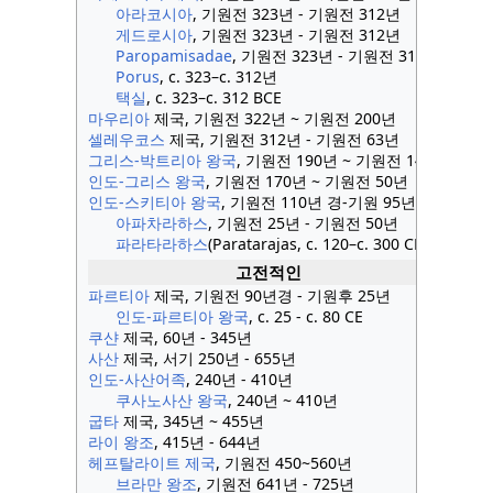
아라코시아
, 기원전 323년 - 기원전 312년
게드로시아
, 기원전 323년 - 기원전 312년
Paropamisadae
, 기원전 323년 - 기원전 312년
Porus
, c. 323–c. 312년
택실
, c. 323–c. 312 BCE
마우리아
제국, 기원전 322년 ~ 기원전 200년
셀레우코스
제국, 기원전 312년 - 기원전 63년
그리스-박트리아 왕국
, 기원전 190년 ~ 기원전 140년
인도-그리스 왕국
, 기원전 170년 ~ 기원전 50년
인도-스키티아 왕국
, 기원전 110년 경-기원 95년 경
아파차라하스
, 기원전 25년 - 기원전 50년
파라타라하스
(Paratarajas, c. 120–c. 300 CE)
고전적인
파르티아
제국, 기원전 90년경 - 기원후 25년
인도-파르티아 왕국
, c. 25 - c. 80 CE
쿠샨
제국, 60년 - 345년
사산
제국, 서기 250년 - 655년
인도-사산어족
, 240년 - 410년
쿠사노사산 왕국
, 240년 ~ 410년
굽타
제국, 345년 ~ 455년
라이 왕조
, 415년 - 644년
헤프탈라이트 제국
, 기원전 450~560년
브라만 왕조
, 기원전 641년 - 725년