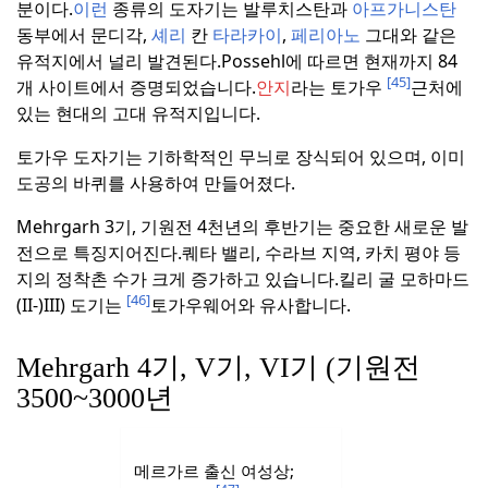
분이다.
이런
종류의 도자기는 발루치스탄과
아프가니스탄
동부에서 문디각,
셰리
칸
타라카이
,
페리아노
그대와 같은
유적지에서 널리 발견된다.
Possehl에 따르면 현재까지 84
[45]
개 사이트에서 증명되었습니다.
안지
라는 토가우
근처에
있는 현대의 고대 유적지입니다.
토가우 도자기는 기하학적인 무늬로 장식되어 있으며, 이미
도공의 바퀴를 사용하여 만들어졌다.
Mehrgarh 3기, 기원전 4천년의 후반기는 중요한 새로운 발
전으로 특징지어진다.
퀘타 밸리, 수라브 지역, 카치 평야 등
지의 정착촌 수가 크게 증가하고 있습니다.
킬리 굴 모하마드
[46]
(II-)
III) 도기는
토가우웨어와 유사합니다.
Mehrgarh 4기, V기, VI기 (기원전
3500~3000년
메르가르 출신 여성상;