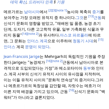
데믹 확산
,
드라비다 민족
§
기원
[2]
[3]
[note 1]
메르가르는
남아시아
에서
농사와 목축의
증거
를
[13]
보여주는 가장 오래된 유적지 중 하나이다.
그것
은
근동
의
신석기 문화의 영향을 받았고, "재배된 밀 품종, 농경 초기
단계, 도자기, 다른 고고학적 유물, 일부 가축화된 식물과 무
[14]
[note 2]
리지 동물"
과 유사하다.
아스코 파르폴라
에 따르
[15]
면, 그 문화는
인더스 계곡
으로 이주하여
청동기 시대
의
인더스
계곡
문명이 되었다
.
Jean-Francois Jarige
는 Mehrgarh의 독립적인 기원을 주장
[16]
[note 2]
한다.
Jarige는 "농경제가
근동에서 남아시아로 본
격적으로 도입되었다는 가정"과 메소포타미아
동부
와 인더
스 계곡 서부의 신석기 유적지 사이의 유사점을 지적하며,
이는 이들 유적지 사이의 "문화적 연속성"의 증거이다.
그러
나 메흐르가르의 독창성을 감안할 때, 자릿수는 메흐가 더
[16]
이른 지역 배경을 가지고 있으며, 근동
신석기 문화의 "백
워터"가 아니라고 결론지었다.