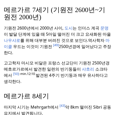
메르가르 7세기 (기원전 2600년~기
원전 2000년)
기원전 2600년에서 2000년 사이,
도시
는 인더스 계곡
문명
이 발달 단계에 있을 때 5마일 떨어진 더 크고 요새화된 마을
나우샤로
를 위해 대부분 버려진 것으로 보인다.
역사학자
마
[49]
이클
우드는 이것이 기원전
2500년경에 일어났다고 주장
한다.
고고학자 마시모 비달은 프랑스 선교단이 기원전 2500년경
메흐르가르에서 발견한 일련의 반기둥들이
샤흐리
소크타
[50]
: min.12:10
에서
발견된 4주기 반기둥과 매우 유사하다고
생각한다.
메르가르 8세기
[43]
마지막 시기는 Mehrgarh에서
약 8km 떨어진 Sibri 공동
묘지에서 발견됩니다.