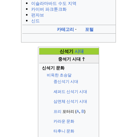
이슬라마바드 수도 지역
카이버 파크툰크화
펀자브
신드
카테고리
포털
v
t
신석기
시대
중석기 시대 ↑
신석기 문화
비옥한 초승달
중신석기 시대
셰퍼드 신석기 시대
삼면체 신석기 시대
프리
포터리 (
A
,
B
)
카라운 문화
타후니 문화