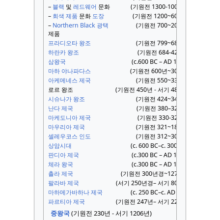
–
블랙
및
레드웨어
문화
(기원전 1300-1000년)
–
회색 제품
문화
도장
(기원전 1200~600년)
–
Northern Black 광택
(기원전 700~200년)
제품
프라디오타 왕조
(기원전 799~684년)
하란카 왕조
(기원전 684-424년)
삼왕국
(c.600 BC – AD 1600)
마하 야나파다스
(기원전 600년~300년)
아케메네스 제국
(기원전 550~330년)
로르 왕조
(기원전 450년 - 서기 489년)
시슈나가 왕조
(기원전 424~345년)
난다 제국
(기원전 380–321년)
마케도니아 제국
(기원전 330-323년)
마우리아 제국
(기원전 321~184년)
셀레우코스 인도
(기원전 312~303년)
상암시대
(c. 600 BC–c. 300 AD)
판디아 제국
(c.300 BC – AD 1345)
체라 왕국
(c.300 BC – AD 1102)
촐라 제국
(기원전 300년경~1279년)
팔라바 제국
(서기 250년경– 서기 800년)
마하메가바하나 제국
(c. 250 BC–c. AD 500)
파르티아 제국
(기원전 247년– 서기 224년)
중왕국
(기원전 230년 - 서기 1206년)