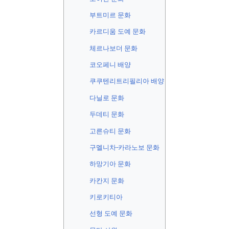
부트미르 문화
카르디움 도예 문화
체르나보더 문화
코오페니 배양
쿠쿠텐리
트리필리아 배양
다닐로 문화
두데티 문화
고른슈티 문화
구멜니차-카라노보 문화
하망기아 문화
카칸지 문화
키로키티아
선형 도예 문화