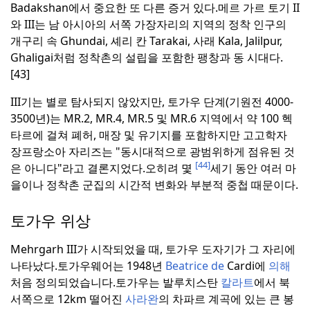
Badakshan에서 중요한 또 다른 증거 있다.
메르 가르 토기 II
와 III는 남 아시아의 서쪽 가장자리의 지역의 정착 인구의
개구리 속 Ghundai, 셰리 칸 Tarakai, 사래 Kala, Jalilpur,
Ghaligai처럼 정착촌의 설립을 포함한 팽창과 동 시대다.
[43]
III기는 별로 탐사되지 않았지만, 토가우 단계(기원전 4000-
3500년)는 MR.2, MR.4, MR.5 및 MR.6 지역에서 약 100 헥
타르에 걸쳐 폐허, 매장 및 유기지를 포함하지만 고고학자
장프랑소아 자리즈는 "동시대적으로 광범위하게 점유된 것
[44]
은 아니다"라고 결론지었다.
오히려 몇
세기 동안 여러 마
을이나 정착촌 군집의 시간적 변화와 부분적 중첩 때문이다.
토가우 위상
Mehrgarh III가 시작되었을 때, 토가우 도자기가 그 자리에
나타났다.
토가우웨어는 1948년
Beatrice de
Cardi에
의해
처음 정의되었습니다.
토가우는 발루치스탄
칼라트
에서 북
서쪽으로 12km 떨어진
사라완
의 차파르 계곡에 있는 큰 봉