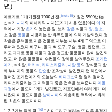
년)
[note 5]
메르가르 1기(기원전 7000년 전–
기원전 5500년)는
신석기
시대
와 아세라믹 시대(도자기 사용 없음)이다.
이
지
역에서 가장
초기
의 농업은 밀, 보리
같은
식물과
양
,
염소
,
소 같은
동물
을 사용하는 반 유목민들에 의해 개발되었다.
정
착촌은 흙벽돌로 지은 건물로 대부분 내부 4개 구역으로 이
루어져 있었다.
바구니, 돌과 뼈 도구, 구슬, 뱅글, 펜던트, 그
리고 때때로 동물 제물과 같은 정교한 물품들이 많이 발견되
었고, 더 많은 물품들이 수컷들의 장례를 남겨두었다.
조개껍
데기
, 석회암,
터키석
,
라피스라줄리
,
사암
등
의 장식품과 함
께 부녀자와 동물의
단순
한 조각상이 발견됐다.
먼 해안에서
떨어진 조개껍데기와 오늘날의
바다크산
처럼 멀리 떨어진
라피스라줄리는 그 지역들과 좋은 접촉을 보여줍니다.
매몰
과정
에서 돌도끼 1개가 발견됐고, 지표면에서 여러 개가 더
나왔다.
이 돌도끼들은
남아시아
의 계층화된 맥락에서 유래
된 최초의 돌도끼이다.
[40]
1, 2, 3기는 킬리 굴
모하마드라고 불리는 또 다른 유적지