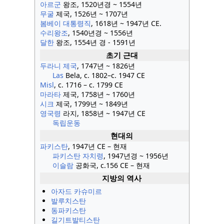
아르군
왕조, 1520년경 ~ 1554년
무굴
제국, 1526년 ~ 1707년
봄베이 대통령직
, 1618년 ~ 1947년 CE.
수리왕조
, 1540년경 ~ 1556년
달한
왕조, 1554년 경 - 1591년
초기 근대
두라니 제국
, 1747년 ~ 1826년
Las
Bela, c. 1802–c. 1947 CE
Misl
, c. 1716 – c. 1799 CE
마라타
제국, 1758년 ~ 1760년
시크
제국, 1799년 ~ 1849년
영국령
라지, 1858년 ~ 1947년 CE
독립운동
현대의
파키스탄
, 1947년 CE – 현재
파키스탄 자치령
, 1947년경 ~ 1956년
이슬람
공화국, c.156 CE – 현재
지방의 역사
아자드 카슈미르
발루치스탄
동파키스탄
길기트발티스탄