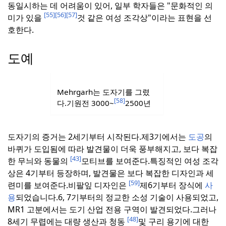
동일시하는 데 어려움이 있어, 일부 학자들은 "문화적인 의
[55]
[56]
[57]
미가 있을
것 같은 여성 조각상"이라는 표현을 선
호한다.
도예
Mehrgarh는 도자기를 그렸
[58]
다.
기원전 3000~
2500년
도자기의 증거는 2세기부터 시작된다.
제3기에서는
도공
의
바퀴가 도입됨에 따라 발견물이 더욱 풍부해지고, 보다 복잡
[43]
한 무늬와 동물의
모티브를 보여준다.
특징적인 여성 조각
상은 4기부터 등장하며, 발견물은 보다 복잡한 디자인과 세
[59]
련미를 보여준다.
비팔잎 디자인은
제6기부터 장식에
사
용
되었습니다.
6, 7기부터의 정교한 소성 기술이 사용되었고,
MR1 고분에서는 도기 산업 전용 구역이 발견되었다.
그러나
[48]
8세기 무렵에는 대량 생산과 청동
및 구리 용기에 대한