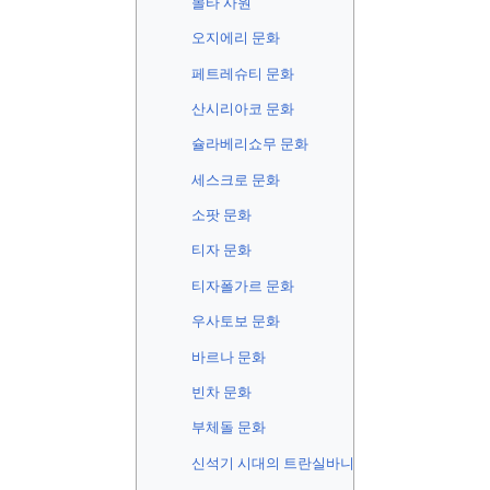
몰타 사원
오지에리 문화
페트레슈티 문화
산시리아코 문화
슐라베리쇼무 문화
세스크로 문화
소팟 문화
티자 문화
티자폴가르 문화
우사토보 문화
바르나 문화
빈차 문화
부체돌 문화
신석기 시대의 트란실바니아