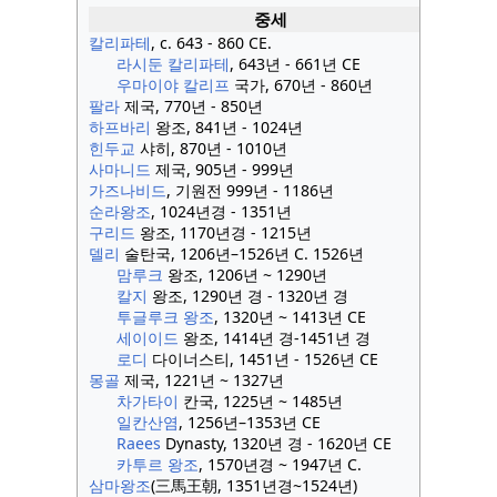
중세
칼리파테
, c. 643 - 860 CE.
라시둔 칼리파테
, 643년 - 661년 CE
우마이야 칼리프
국가, 670년 - 860년
팔라
제국, 770년 - 850년
하프바리
왕조, 841년 - 1024년
힌두교
샤히, 870년 - 1010년
사마니드
제국, 905년 - 999년
가즈나비드
, 기원전 999년 - 1186년
순라왕조
, 1024년경 - 1351년
구리드
왕조, 1170년경 - 1215년
델리
술탄국, 1206년–1526년 C. 1526년
맘루크
왕조, 1206년 ~ 1290년
칼지
왕조, 1290년 경 - 1320년 경
투글루크 왕조
, 1320년 ~ 1413년 CE
세이이드
왕조, 1414년 경-1451년 경
로디
다이너스티, 1451년 - 1526년 CE
몽골
제국, 1221년 ~ 1327년
차가타이
칸국, 1225년 ~ 1485년
일칸산염
, 1256년–1353년 CE
Raees
Dynasty, 1320년 경 - 1620년 CE
카투르 왕조
, 1570년경 ~ 1947년 C.
삼마왕조
(三馬王朝, 1351년경~1524년)