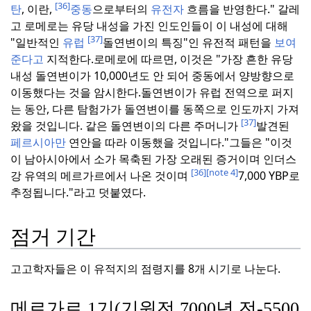
[36]
탄
, 이란,
중동
으로부터의
유전자
흐름을 반영한다." 갈레
고 로메로는 유당 내성을 가진 인도인들이 이 내성에 대해
[37]
"일반적인
유럽
돌연변이의 특징"인 유전적 패턴을
보여
준다고
지적한다.
로메로에 따르면, 이것은 "가장 흔한 유당
내성 돌연변이가 10,000년도 안 되어 중동에서 양방향으로
이동했다는 것을 암시한다.
돌연변이가 유럽 전역으로 퍼지
는 동안, 다른 탐험가가 돌연변이를 동쪽으로 인도까지 가져
[37]
왔을 것입니다. 같은 돌연변이의 다른 주머니가
발견된
페르시아만
연안을 따라 이동했을 것입니다."
그들은 "이것
이 남아시아에서 소가 목축된 가장 오래된 증거이며 인더스
[36]
[note 4]
강 유역의 메르가르에서 나온 것이며
7,000 YBP로
추정됩니다."라고 덧붙였다.
점거 기간
고고학자들은 이 유적지의 점령지를 8개 시기로 나눈다.
메르가르 1기(기원전 7000년 전-5500