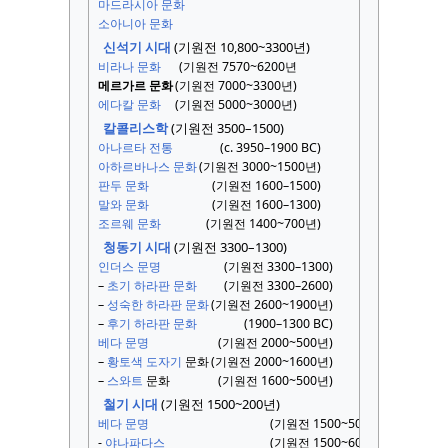
마드라시아 문화
소아니아 문화
신석기 시대
(기원전 10,800~3300년)
비라나 문화
(기원전 7570~6200년
메르가르 문화
(기원전 7000~3300년)
에다칼 문화
(기원전 5000~3000년)
칼콜리스학
(기원전 3500–1500)
아나르타 전통
(c. 3950–1900 BC)
아하르바나스 문화
(기원전 3000~1500년)
판두 문화
(기원전 1600–1500)
말와 문화
(기원전 1600–1300)
조르웨 문화
(기원전 1400~700년)
청동기 시대
(기원전 3300–1300)
인더스 문명
(기원전 3300–1300)
–
초기 하라판 문화
(기원전 3300–2600)
–
성숙한 하라판 문화
(기원전 2600~1900년)
–
후기 하라판 문화
(1900–1300 BC)
베다 문명
(기원전 2000~500년)
–
황토색 도자기
문화
(기원전 2000~1600년)
–
스와트
문화
(기원전 1600~500년)
철기 시대
(기원전 1500~200년)
베다 문명
(기원전 1500~500년)
-
야나파다스
(기원전 1500~600년)