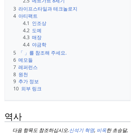
2.5
메르가르 8세기
3
라이프스타일과 테크놀로지
4
아티팩트
4.1
인조상
4.2
도예
4.3
매장
4.4
야금학
5
「 」를 참조해 주세요.
6
메모들
7
레퍼런스
8
원천
9
추가 정보
10
외부 링크
역사
다음 항목도 참조하십시오.
신석기 혁명
,
비옥
한 초승달,