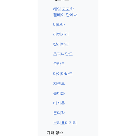
해양 고고학
캠베이 만에서
비라나
라히가리
칼리방간
초파니만도
주카르
다이마바드
치랜드
콜디화
버자홈
문디각
브라흐마기리
기타 장소