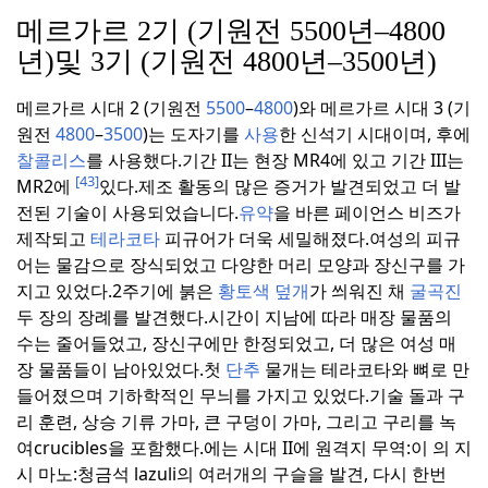
메르가르 2기 (기원전 5500년–4800
년)및 3기 (기원전 4800년–3500년)
메르가르 시대 2 (기원전
5500
–
4800
)와 메르가르 시대 3 (기
원전
4800
–
3500
)는 도자기를
사용
한 신석기 시대이며, 후에
찰콜리스
를 사용했다.
기간 II는 현장 MR4에 있고 기간 III는
[43]
MR2에
있다.
제조 활동의 많은 증거가 발견되었고 더 발
전된 기술이 사용되었습니다.
유약
을 바른 페이언스 비즈가
제작되고
테라코타
피규어가 더욱 세밀해졌다.
여성의 피규
어는 물감으로 장식되었고 다양한 머리 모양과 장신구를 가
지고 있었다.
2주기에 붉은
황토색 덮개
가 씌워진 채
굴곡진
두 장의 장례를 발견했다.
시간이 지남에 따라 매장 물품의
수는 줄어들었고, 장신구에만 한정되었고, 더 많은 여성 매
장 물품들이 남아있었다.
첫
단추
물개는 테라코타와 뼈로 만
들어졌으며 기하학적인 무늬를 가지고 있었다.
기술 돌과 구
리 훈련, 상승 기류 가마, 큰 구덩이 가마, 그리고 구리를 녹
여crucibles을 포함했다.
에는 시대 II에 원격지 무역:이 의 지
시 마노:청금석 lazuli의 여러개의 구슬을 발견, 다시 한번