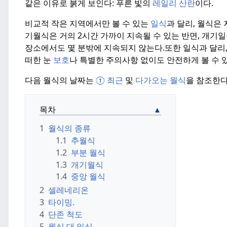
같은 이유로 붉게 보인다: 푸른 빛의
레일리 산란
이다.
비교적 작은 지역에서만 볼 수 있는
일식
과 달리, 월식은
기월식은 거의 2시간 가까이 지속될 수 있는 반면, 개기
장소에서도 몇 분밖에 지속되지 않는다.
또한 일식과 달리
떠한 눈
보호
나 특별한 주의사항 없이도 안전하게 볼 수 
다음 월식의 날짜는
① 최근
및
다가오는 월식
을 참조한다
목차
1
월식의 종류
1.1
추월식
1.2
부분 월식
1.3
개기월식
1.4
중앙 월식
2
셀레네리온
3
타이밍.
4
단존 척도
5
월식 대 일식