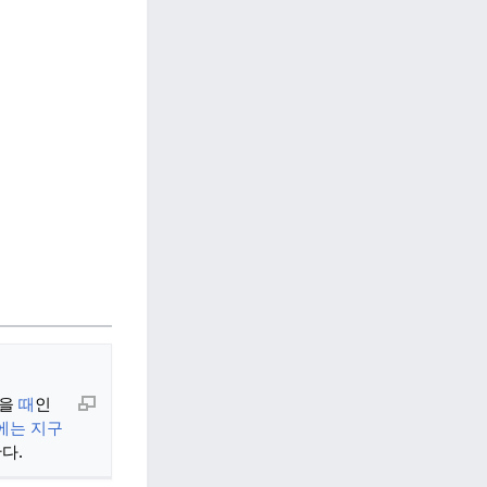
있을
때
인
에는 지구
다.