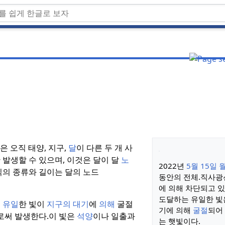
은 오직 태양, 지구,
달
이 다른 두 개 사
 발생할 수 있으며, 이것은 달이 달
노
2022년
5월 15일 
의 종류와 길이는 달의 노드
동안의 전체.
직사광
에 의해 차단되고 있
도달하는 유일한 빛
된
유일
한
빛이
지구의 대기
에
의해
굴절
기에 의해
굴절
되어
로써 발생한다.
이 빛은
석양
이나 일출과
는 햇빛이다.