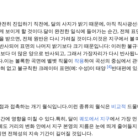
완전히 진입하기 직전에, 달의 사지가 밝기 때문에, 아직 직사광선
 보이게 할 것이다.
달이 완전한 일식에 들어가는 순간, 전체 표
 받으면, 전체 원반은 다시 가려질 것이다.
이것은 지구에서 볼 
반사되어 표면의 나머지 밝기보다 크기 때문입니다: 이러한 불
보다 더 많은 양으로 반사되고, 그래서 가장자리가 다시 반사됩니
다.
이는 볼록한 곡면에 벨벳 직물이
작용
하여 곡선의 중심에서 관
[4]
혀 없고 불규칙한 크레이터 표면(예: 수성)이 태양
반대편에 있
점과 접촉하는 개기 월식입니다.
이런 종류의 월식은
비교적
드물
간에 영향을 미칠 수 있다.
특히, 달이
궤도에서 지구
에서 가장 
궤도 거리의 변화 안에서 지구 본영의 지름은 눈에 띄게 줄어들지
되면 전체성의 지속 기간이 길어질 것입니다.