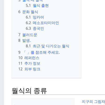
5.1
월식 출현
6
문화 월식
6.1
잉카어
6.2
메소포타미아인
6.3
중국인
7
블러드문
8
발생.
8.1
최근 및 다가오는 월식
9
「 」를 참조해 주세요.
10
레퍼런스
11
추가 정보
12
외부 링크
월식의 종류
지구의 그림