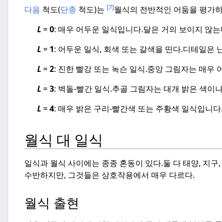
[7]
다음
척도(
단종
척도)는
월식의 전반적인 어둠을 평가하기 
L
=
0
: 매우 어두운 일식입니다.
달은 거의 보이지 않는
L
=
1
: 어두운 일식, 회색 또는 갈색을 띤다.
디테일은 난
L
=
2
: 진한 빨강 또는 녹슨 일식.
중앙 그림자는 매우 
L
=
3
: 벽돌-빨간 일식.
추골 그림자는 대개 밝은 색이나
L
=
4
: 매우 밝은 구리-빨간색 또는 주황색 일식입니다
월식 대 일식
일식과 월식 사이에는 종종 혼동이 있다.
둘 다 태양, 지구
수반하지만, 그것들은 상호작용에서 매우 다르다.
월식 출현