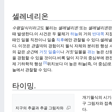
셀레네리온
수평일식이라고
도 불리는
셀레넬리온
또는
셀레넬리온
은
때 발생한다.
이 사건은 두 물체가
하늘
의 거의
반대쪽
지
때인 일몰 직전이나 일출
직후
에만 관찰될 수 있다.
셀레넬
다. 이것은
관찰자
의 경험이지 월식 자체와 분리된 행성
의 같은
순간
에
거짓
일출이
나
거짓
일몰을
겪는
높은 산
을 경험할 수 있을 것이다.
비록 달이 지구의 중심부에 완
[5]
제 기하학적 행성
위치보다 더 높은 하늘(즉, 더 중심)
늘에서 관찰할 수 있다.
타이밍.
개기월식의 시기는
구 그림자와 접촉
지구의 추골과 추골 그림자와
다.