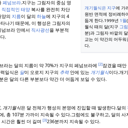
와
페넘브라
.
지구는 그림자의 중심 영
개기월식은 지구
에 가
의
직접적인 태양
복사를 완전히 차단
원반 면적에 정비례하여
태양의
지름
이 달의
하늘
에 지구의 4
둡게 한다.
1999년
1월
나타나기 때문에, 이 행성은 그림자의
월식 때의 달(지구
그림
페넘브라 안에서
직사광선
을 부분적
분)과 그림자 바깥의 달
다.
교는 이 약간의 어두워
다.
[2]
브라는 달의 지름이 약 70%가 지구의 페넘브라에
잠겼을 때만
추력일식은
달
이 오로지 지구의
추력
안에 있는
개기월식
이다.
개기
분은 달의 다른 부분보다 약간 더 어둡게 보일 수 있다.
면
,
개기월식
은 달 전체가 행성의 본영에 진입할 때 발생한다.
달의
에, 총 107분 가까이 지속될 수 있다.
그럼에도 불구하고, 달의 사
[3]
 시간은 훨씬 더 길며
236분까지 지속될 수 있다.