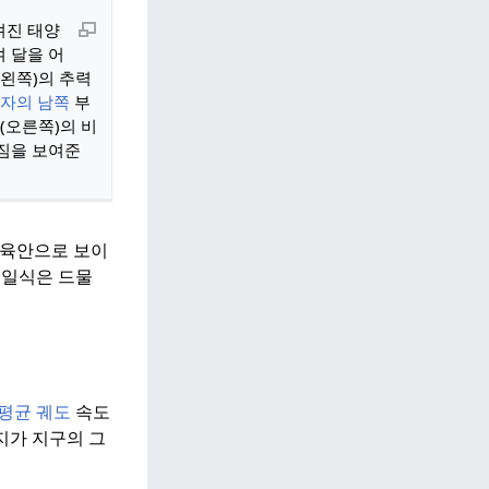
려진 태양
 달을 어
(왼쪽)의 추력
자의 남쪽
부
(오른쪽)의 비
짐을 보여준
 육안으로 보이
일식은 드물
평균 궤도
속도
지가 지구의 그