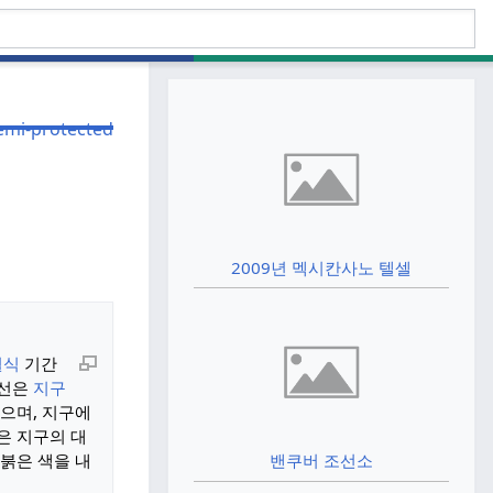
2009년 멕시칸사노 텔셀
월식
기간
선은
지구
으며, 지구에
은 지구의 대
 붉은 색을 내
밴쿠버 조선소