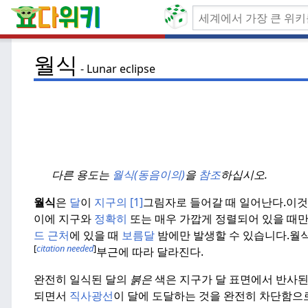
월식
Lunar eclipse
다른 용도는
월식(동음이의)
을
참조
하십시오.
월식
은
달
이
지구의
[1]
그림자로 들어갈 때 일어난다.
이것
이에 지구와
정확히
또는 매우 가깝게 정렬되어 있을 때만
드 근처
에 있을 때
보름달
밤에만 발생할 수 있습니다.
월식
[
citation needed
]
부근에 따라 달라진다.
완전히 일식된 달의
붉은
색은 지구가 달 표면에서 반사
되면서
직사광선
이 달에 도달하는 것을 완전히 차단함으