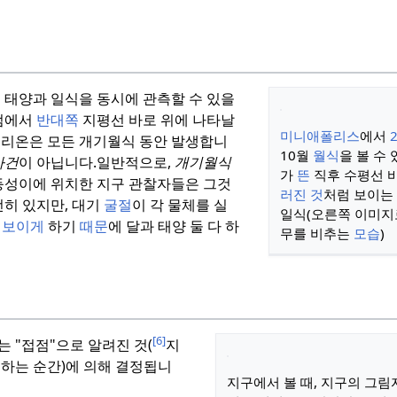
 태양과 일식을 동시에 관측할 수 있을
점에서
반대쪽
지평선 바로 위에 나타날
미니애폴리스
에서
리온은 모든 개기월식 동안 발생합니
10월
월식
을 볼 수 
사건
이 아닙니다.
일반적으로,
개기월식
가
뜬
직후 수평선 
등성이에 위치한 지구 관찰자들은 그것
러진 것
처럼 보이는
전히 있지만, 대기
굴절
이 각 물체를 실
일식(오른쪽 이미지
로
보이게
하기
때문
에 달과 태양 둘 다 하
무를 비추는
모습
)
[6]
 "접점"으로 알려진 것(
지
하는 순간)에 의해 결정됩니
지구에서 볼 때, 지구의 그림