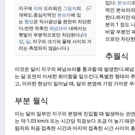
있다:
본브라
지구에
의해
드리워진
그림자
의
역인 본브라
개략도.
중심지역인
본브라
에 있
한다.
하지만 
는
행성
은 직사광선을 완전히 차단한
분의 1 정도 
다.
반면 외측인
페넘브라
내에서는
바깥 부분인 
햇빛이 부분적으로만 차단된다.
(
태
으로만 차단한
양
,
달
, 지구의 크기와 물체 사이의 거
리는 측정되지 않습니다.)
추월식
이것은 달이 지구의 페넘브라를 통과할 때 발생한다.
페넘
는 달 표면의 미세한 희미함을 일으킨다.
특별한 형태의 
고, 이러한 현상이 일어날 때, 달의 본영에 가장 가까운 부
부분 월식
이는 달의 일부만 지구의 본영에 진입할 때 발생하는
반
는 약 1.03 km/s 또는 시간당 직경보다 조금 더 높기 때문
림자와 처음 접촉한 시간과 마지막 접촉한 시간 사이의 총