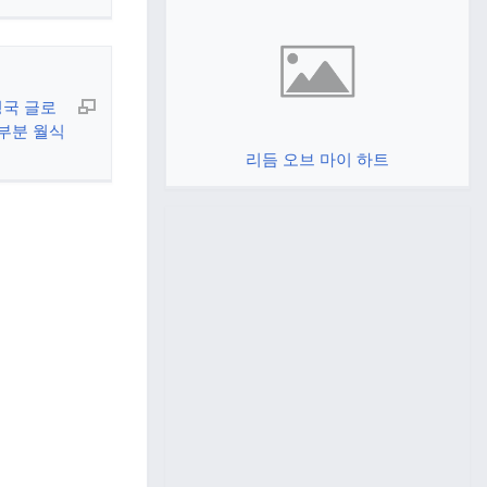
영국
글로
부분 월식
리듬 오브 마이 하트