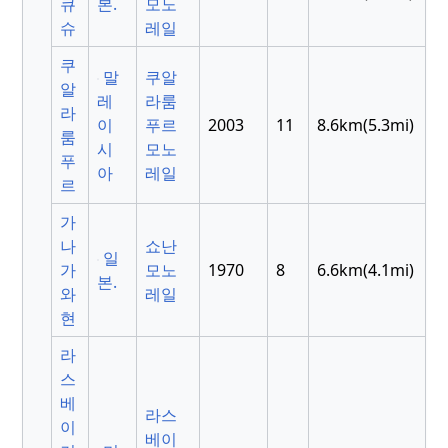
큐
본.
모노
슈
레일
쿠
말
쿠알
알
레
라룸
라
이
푸르
2003
11
8.6km(5.3mi)
룸
시
모노
푸
아
레일
르
가
나
쇼난
일
가
모노
1970
8
6.6km(4.1mi)
본.
와
레일
현
라
스
베
라스
이
베이