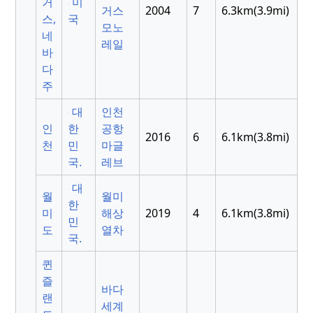
거
미
거스
2004
7
6.3km(3.9mi)
스,
국
모노
네
레일
바
다
주
대
인천
인
한
공항
2016
6
6.1km(3.8mi)
천
민
마글
국.
레브
대
월
월미
한
미
해상
2019
4
6.1km(3.8mi)
민
도
열차
국.
퀸
즐
바다
랜
세계