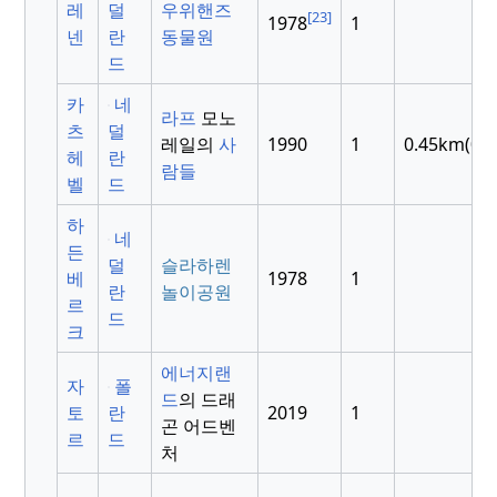
레
덜
우위핸즈
[23]
1978
1
넨
란
동물원
드
카
네
라프
모노
츠
덜
레일의
사
1990
1
0.45km(0.2
헤
란
람들
벨
드
하
네
든
덜
슬라하렌
베
1978
1
란
놀이공원
르
드
크
에너지랜
자
폴
드
의 드래
토
란
2019
1
곤 어드벤
르
드
처