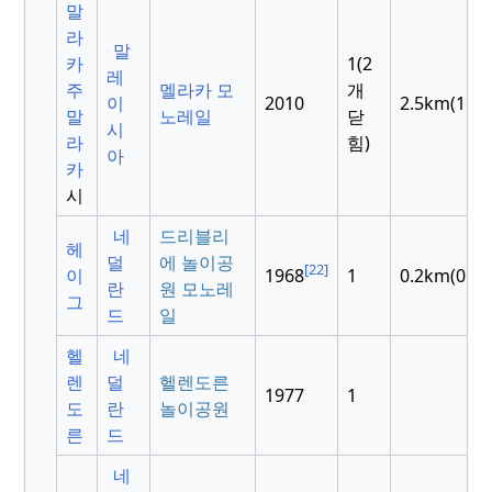
말
라
말
카
1(2
레
주
멜라카 모
개
이
2010
2.5km(1.6m
말
노레일
닫
시
라
힘)
아
카
시
네
드리블리
헤
덜
에 놀이공
[22]
이
1968
1
0.2km(0.12
란
원 모노레
그
드
일
헬
네
렌
덜
헬렌도른
1977
1
도
란
놀이공원
른
드
네