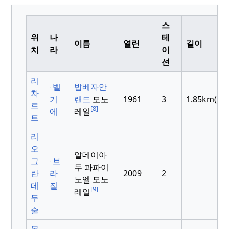
스
위
나
테
이름
열린
길이
치
라
이
션
리
벨
밥베자안
차
기
랜드
모노
1961
3
1.85km(1.1
르
[8]
에
레일
트
리
오
알데이아
그
브
두 파파이
란
라
2009
2
노엘 모노
데
질
[9]
레일
두
술
몬