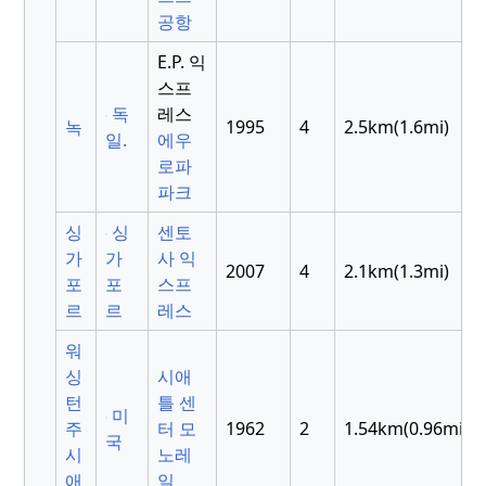
공항
E.P. 익
스프
독
레스
녹
1995
4
2.5km(1.6mi)
일.
에우
로파
파크
싱
싱
센토
가
가
사 익
2007
4
2.1km(1.3mi)
포
포
스프
르
르
레스
워
싱
시애
턴
틀 센
미
주
터 모
1962
2
1.54km(0.96mi)
국
시
노레
애
일