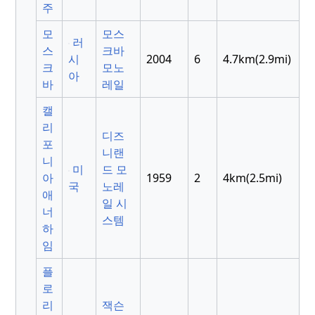
주
모
모스
러
스
크바
시
2004
6
4.7km(2.9mi)
크
모노
아
바
레일
캘
리
디즈
포
니랜
니
미
드 모
아
1959
2
4km(2.5mi)
국
노레
애
일 시
너
스템
하
임
플
로
리
잭슨