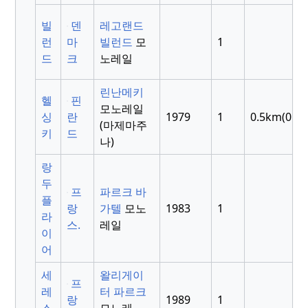
빌
덴
레고랜드
런
마
빌런드
모
1
드
크
노레일
린난메키
헬
핀
모노레일
싱
란
1979
1
0.5km(0.31
(마제마주
키
드
나)
랑
두
프
파르크 바
플
랑
가텔
모노
1983
1
라
스.
레일
이
어
세
왈리게이
프
레
터 파르크
랑
1989
1
스
모노레