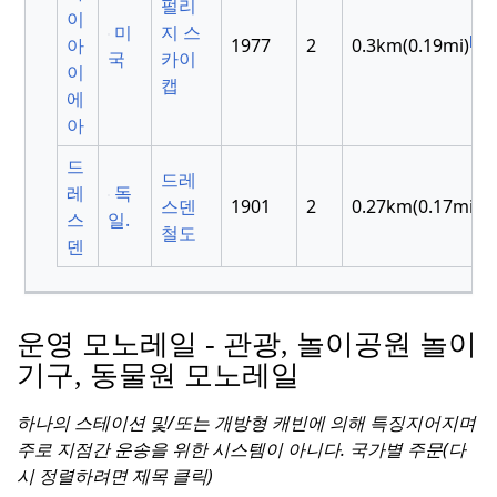
펄리
이
미
지 스
[7]
아
1977
2
0.3km(0.19mi)
국
카이
이
캡
에
아
드
드레
레
독
스덴
1901
2
0.27km(0.17mi)
스
일.
철도
덴
운영 모노레일 - 관광, 놀이공원 놀이
기구, 동물원 모노레일
하나의 스테이션 및/또는 개방형 캐빈에 의해 특징지어지며
주로 지점간 운송을 위한 시스템이 아니다.
국가별 주문(다
시 정렬하려면 제목 클릭)