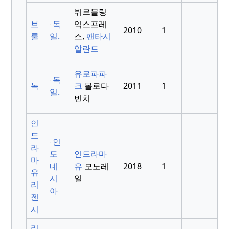
뷔르믈링
브
독
익스프레
2010
1
룰
일.
스,
팬타시
알란드
유로파파
독
녹
크
볼로다
2011
1
일.
빈치
인
드
인
라
도
인드라마
마
네
유
모노레
2018
1
유
시
일
리
아
젠
시
리