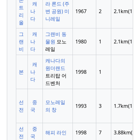
캐
라 론드 (주
트
나
변 공원) 미
1967
2
2.1km(1.3m
리
다
니레일
올
그
캐
그랜비 동
랜
나
물원
모노
1980
1
2.1km(1.3m
비
다
레일
캐나다의
캐
원더랜드
본
나
1998
1
트리탑 어
다
드벤처
선
중
모노레일
1993
3
1.7km(1.1m
전
국
의 창
선
중
해피 라인
1998
7
3.88km(2.4
전
국