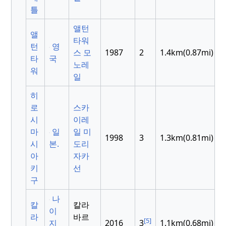
틀
앨턴
앨
타워
턴
영
스 모
1987
2
1.4km(0.87mi)
타
국
노레
워
일
히
로
스카
시
이레
마
일
일 미
1998
3
1.3km(0.81mi)
시
본.
도리
아
자카
키
선
구
나
칼
칼라
이
라
바르
[5]
지
2016
3
1.1km(0.68mi)