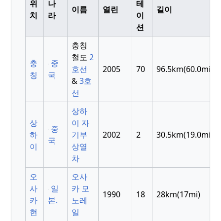
위
나
테
이름
열린
길이
치
라
이
션
충칭
철도
2
충
중
호선
2005
70
96.5km(60.0mi)
칭
국
&
3호
선
상하
상
이 자
중
하
기부
2002
2
30.5km(19.0mi)
국
이
상열
차
오
오사
사
일
카 모
1990
18
28km(17mi)
카
본.
노레
현
일