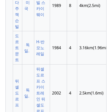
다
미
빌 스
1989
8
4km(2.5mi)
주
국
카이
잭
웨이
슨
빌
도
르
H-반
독
트
모노
1984
4
3.16km(1.96mi)
일.
문
레일
트
뒤셀
도르
뒤
프 스
셀
카이
독
도
트레
2002
4
2.5km(1.6mi)
일.
르
인
뒤
프
셀도
르프