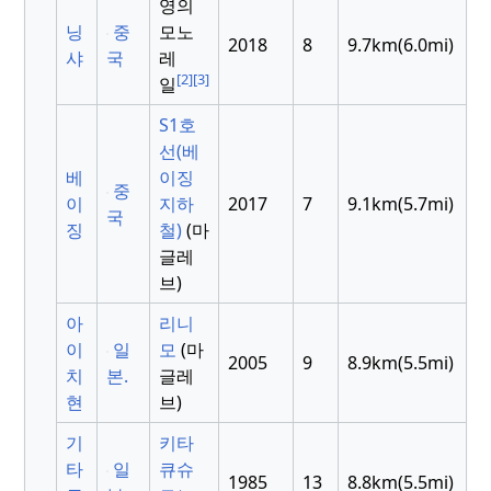
영의
닝
중
모노
2018
8
9.7km(6.0mi)
샤
국
레
[2]
[3]
일
S1호
선(베
베
이징
중
이
지하
2017
7
9.1km(5.7mi)
국
징
철)
(마
글레
브)
아
리니
이
일
모
(마
2005
9
8.9km(5.5mi)
치
본.
글레
현
브)
기
키타
타
일
큐슈
1985
13
8.8km(5.5mi)