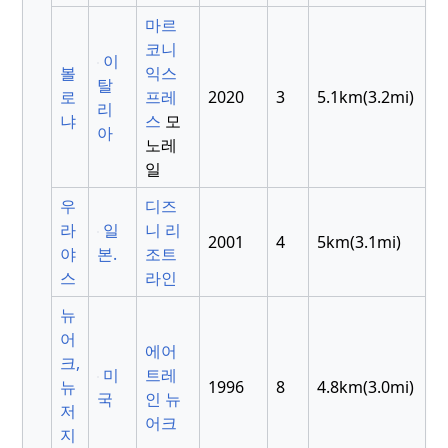
마르
코니
이
볼
익스
탈
로
프레
2020
3
5.1km(3.2mi)
리
냐
스
모
아
노레
일
우
디즈
라
일
니 리
2001
4
5km(3.1mi)
야
본.
조트
스
라인
뉴
어
에어
크,
미
트레
뉴
1996
8
4.8km(3.0mi)
국
인 뉴
저
어크
지