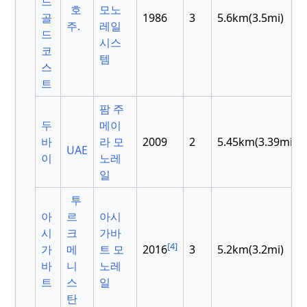
드
호
모노
골
1986
3
5.6km(3.5mi)
주.
레일
드
시스
코
템
스
트
팜 주
두
메이
바
라 모
2009
2
5.45km(3.39mi)
UAE
이
노레
일
투
아
르
아시
시
크
가바
[4]
가
메
트 모
2016
3
5.2km(3.2mi)
바
니
노레
트
스
일
탄