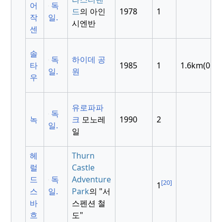
어
독
드
의 아인
1978
1
작
일.
시엔반
센
솔
독
하이데 공
타
1985
1
1.6km(0.99
일.
원
우
유로파파
독
녹
크
모노레
1990
2
일.
일
헤
Thurn
럴
Castle
드
독
Adventure
[20]
1
스
일.
Park
의 "서
바
스펜션 철
흐
도"