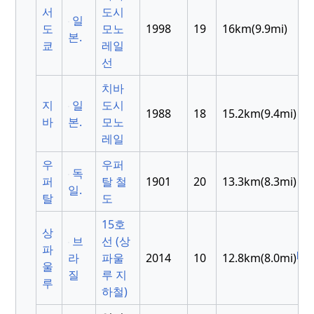
서
도시
일
도
모노
1998
19
16km(9.9mi)
본.
쿄
레일
선
치바
지
일
도시
1988
18
15.2km(9.4mi)
바
본.
모노
레일
우
우퍼
독
퍼
탈 철
1901
20
13.3km(8.3mi)
일.
탈
도
15호
상
브
선 (상
파
[1]
라
파울
2014
10
12.8km(8.0mi)
울
질
루 지
루
하철)