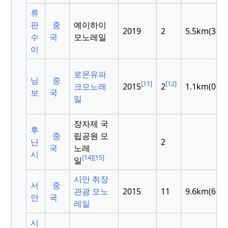
류
판
중
예이하이
2019
2
5.5km(3.4m
수
국
모노레일
이
로몬유파
닝
중
[11]
[12]
크모노레
2015
2
1.1km(0.68
보
국
일
장자제 국
후
중
립공원 모
난
2
국
노레
시
[14]
[15]
일
시안 취장
서
중
관광 모노
2015
11
9.6km(6.0m
안
국
레일
시