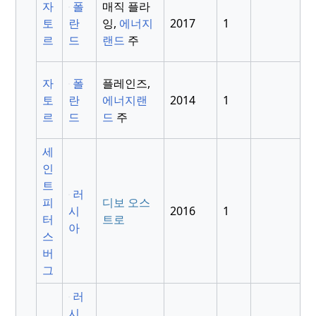
자
폴
매직 플라
토
란
잉,
에너지
2017
1
르
드
랜드
주
자
폴
플레인즈,
토
란
에너지랜
2014
1
르
드
드
주
세
인
트
러
피
디보 오스
시
2016
1
터
트로
아
스
버
그
러
시