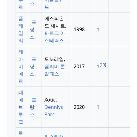
스.
르
드
플
에스피온
프
레
드 세사르,
랑
1998
1
일
파르크 아
스.
리
스테릭스
레
아
프
모노레일,
[19]
비
랑
왈리비 론
2017
1
네
스.
알페스
르
데
네
프
Xotic,
브
랑
Dennlys
2020
1
루
스.
Parc
크
로
라스티랜