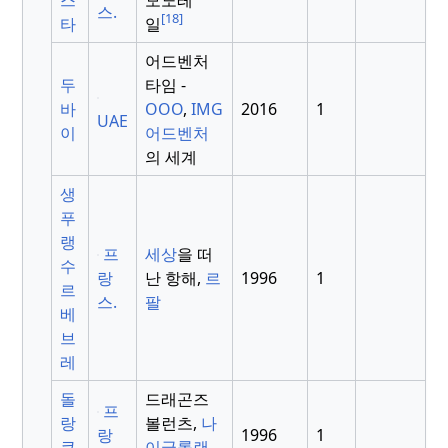
스.
[18]
타
일
어드벤처
두
타임 -
바
OOO
,
IMG
2016
1
UAE
이
어드벤처
의 세계
생
푸
랭
프
세상
을 떠
수
랑
난 항해,
르
1996
1
르
스.
팔
베
브
레
돌
드래곤즈
프
랑
볼런츠,
나
랑
1996
1
쿠
이글롤랜