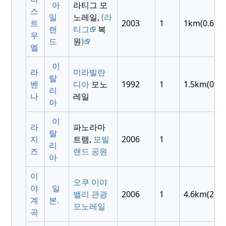
아
라티그 모
스
일
노레일,
(라
트
2003
1
1km(0.62m
랜
티그
복
우
드
원
)
엘
이
라
미라빌란
탈
벤
디아
모노
1992
1
1.5km(0.93
리
나
레일
아
이
라
파노라마
탈
지
트램,
모빌
2006
1
리
즈
랜드 공원
아
이
오쿠 이야
야
일
밸리 관광
2006
1
4.6km(2.9m
계
본.
모노레일
곡