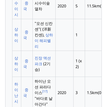
수
중
시수이숲
2020
5
11.5km(7.1
이
국
열차
시
"오션 신칸
상
센"( (洋新
중
하
칸센),
상하
1
국
이
이 해피밸
리
상
진장 액션
중
1 (x
하
파크
(2기
국
2)
이
승)
하이난 오
하
션 파라다
이
중
[17]
이스
2020
3
1.5km(0.93
난
국
"바다로 날
시
아간다"