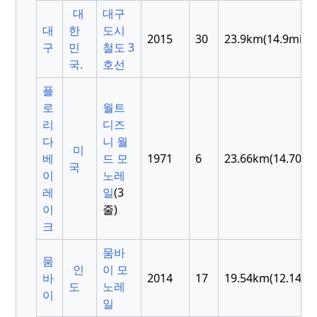
대
대구
대
한
도시
2015
30
23.9km(14.9mi)
구
민
철도 3
국.
호선
플
로
월트
리
디즈
다
니 월
미
베
드 모
1971
6
23.66km(14.70mi
국
이
노레
레
일
(3
이
줄)
크
뭄바
뭄
인
이 모
바
2014
17
19.54km(12.14mi
도
노레
이
일