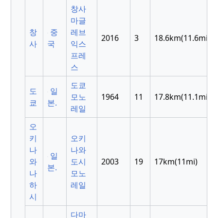
창사
마글
창
중
레브
2016
3
18.6km(11.6mi)
사
국
익스
프레
스
도쿄
도
일
모노
1964
11
17.8km(11.1mi)
쿄
본.
레일
오
키
오키
나
나와
일
와
도시
2003
19
17km(11mi)
본.
나
모노
하
레일
시
다마