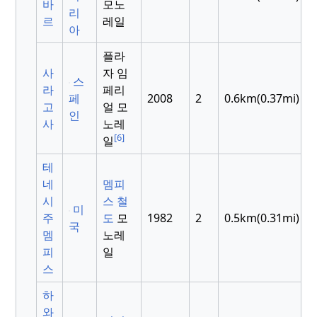
바
모노
리
르
레일
아
플라
사
자 임
스
라
페리
페
2008
2
0.6km(0.37mi)
고
얼 모
인
사
노레
[6]
일
테
네
멤피
시
스 철
미
주
도
모
1982
2
0.5km(0.31mi)
국
멤
노레
피
일
스
하
와