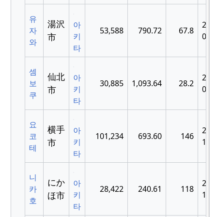
유
湯沢
아
200
자
53,588
790.72
67.8
市
키
03-
와
타
셈
仙北
아
200
보
30,885
1,093.64
28.2
市
키
09-
쿠
타
요
横手
아
200
코
101,234
693.60
146
市
키
10-
테
타
니
にか
아
200
카
28,422
240.61
118
ほ市
키
10-
호
타