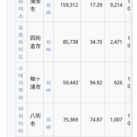
浦安
라
198
지
159,312
17.29
9,214
야
市
04-
바
스
요
츠
四街
198
카
지
85,738
34.70
2,471
道市
04-
이
바
도
소
데
袖ヶ
199
가
지
59,443
94.92
626
浦市
04-
우
바
라
야
八街
치
199
지
75,369
74.87
1,007
마
市
04-
바
타