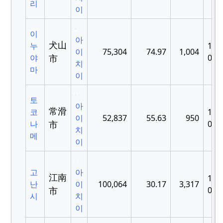
리
이
이
아
犬山
누
195
이
75,304
74.97
1,004
야
市
04-
치
마
이
토
아
常滑
코
195
이
52,837
55.63
950
나
市
04-
치
메
이
고
아
江南
195
난
이
100,064
30.17
3,317
市
06-
시
치
이