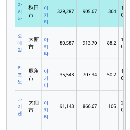
아
秋田
아
188
키
329,287
905.67
364
市
키
04-
타
타
오
大館
아
195
데
80,587
913.70
88.2
市
키
04-
일
타
카
鹿角
아
197
즈
35,543
707.34
50.2
市
키
04-
노
타
다
大仙
아
200
이
91,143
866.67
105
市
키
03-
젠
타