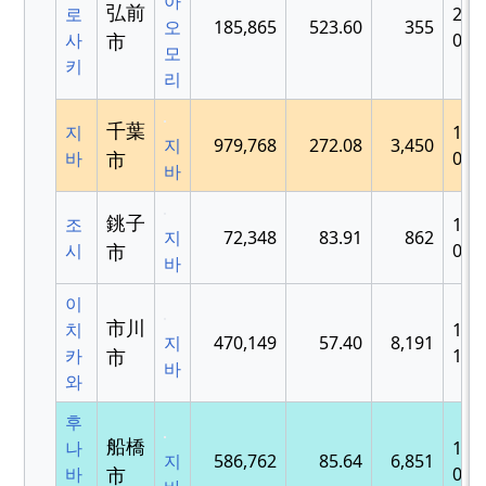
아
弘前
로
200
오
185,865
523.60
355
사
市
02-
모
키
리
千葉
지
192
지
979,768
272.08
3,450
바
市
01-
바
銚子
조
193
지
72,348
83.91
862
시
市
02-
바
이
市川
치
193
지
470,149
57.40
8,191
카
市
11-
바
와
후
船橋
나
193
지
586,762
85.64
6,851
바
市
04-