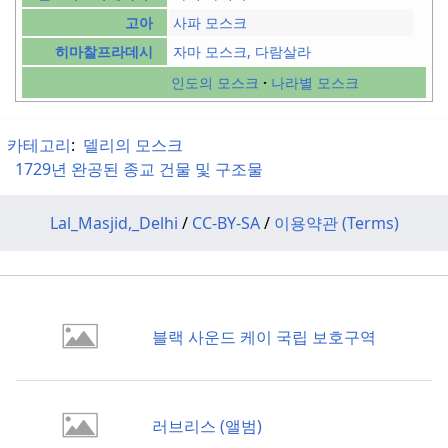
사파 모스크
고아
자마 모스크, 다람살라
히마찰프라데시
인도의 모스크
나라별 모스크
카테고리
:
델리의 모스크
1729년 완공된 종교 건물 및 구조물
Lal_Masjid,_Delhi
/
CC-BY-SA
/
이용약관 (Terms)
블랙 사운드 케이 국립 보호구역
러브리스 (앨범)