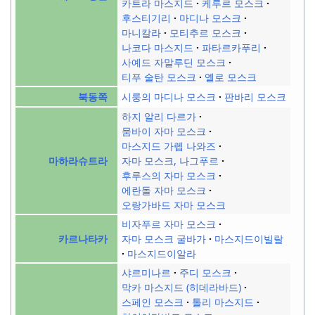
카트라 마스지드
케루르 모스크
후스티기리
마디나 모스크
마니칼라
모티추르 모스크
나코다 마스지드
파타르카푸리
사예드 자말루딘 모스크
티푸 술탄 모스크
옐로 모스크
시룽의 마디나 모스크
판바리 모스크
북동쪽
하지 알리 다르가
뭄바이 자마 모스크
마스지드 가렙 나와즈
자마 모스크, 나그푸르
마하라슈트라
후루스의 자마 모스크
에란돌 자마 모스크
오랑가바드 자마 모스크
비자푸르 자마 모스크
자마 모스크 굴바가
마스지드이빌랄
카르나타카
마스지드이알라
샤르미나르
주디 모스크
막카 마스지드 (히데라바드)
스페인 모스크
톨리 마스지드