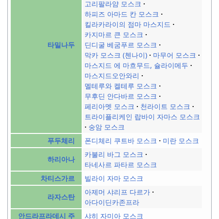
고리팔라얌 모스크
하피즈 아마드 칸 모스크
킬라카라이의 점마 마스지드
카지마르 큰 모스크
딘디굴 베굼푸르 모스크
타밀나두
막카 모스크 (첸나이)
마무어 모스크
마스지드 에 마흐무드, 슐라이메두
마스지드오안와리
멜테루와 켈테루 모스크
무후딘 안다바르 모스크
페리아멧 모스크
천라이트 모스크
트라이플리케인 랍바이 자마스 모스크
숭암 모스크
폰디체리 쿠트바 모스크
미란 모스크
푸두체리
카불리 바그 모스크
하리아나
타네사르 파타르 모스크
빌라이 자마 모스크
차티스가르
아제머 샤리프 다르가
라자스탄
아다이딘카존프라
샤히 자미아 모스크
안드라프라데시 주