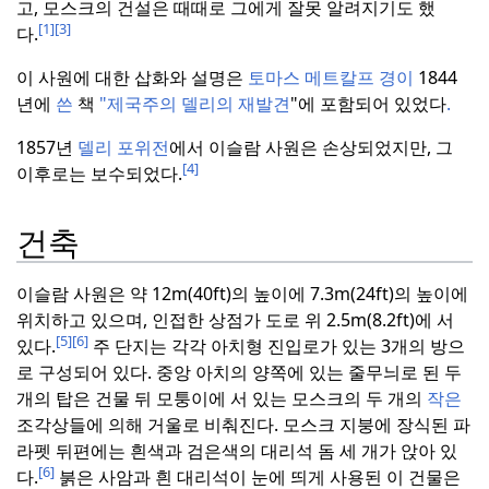
고, 모스크의 건설은 때때로 그에게 잘못 알려지기도 했
[1]
[3]
다.
이 사원에 대한 삽화와 설명은
토마스 메트칼프 경이
1844
년에
쓴
책
"제국주의 델리의 재발견
"에 포함되어 있었다
.
1857년
델리 포위전
에서 이슬람 사원은 손상되었지만, 그
[4]
이후로는 보수되었다.
건축
이슬람 사원은 약 12m(40ft)의 높이에 7.3m(24ft)의 높이에
위치하고 있으며, 인접한 상점가 도로 위 2.5m(8.2ft)에 서
[5]
[6]
있다.
주 단지는 각각 아치형 진입로가 있는 3개의 방으
로 구성되어 있다.
중앙 아치의 양쪽에 있는 줄무늬로 된 두
개의 탑은 건물 뒤 모퉁이에 서 있는 모스크의 두 개의
작은
조각상들에 의해 거울로 비춰진다.
모스크 지붕에 장식된 파
라펫 뒤편에는 흰색과 검은색의 대리석 돔 세 개가 앉아 있
[6]
다.
붉은 사암과 흰 대리석이 눈에 띄게 사용된 이 건물은