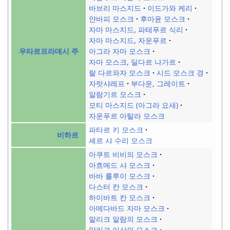
바브리 마스지드
이드가와 케리
얀바피 모스크
후마윤 모스크
자마 마스지드, 파테푸르 식리
자마 마스지드, 자운푸르
아그라 자마 모스크
우타르프라데시 주
자마 모스크, 딜다르 나가르
랄 다르와자 모스크
시드 모스크 경
자랏샤레프
부다운, 그레이트
알람기르 모스크
모티 마스지드 (아그라 요새)
자운푸르 아탈라 모스크
파타르 키 모스크
비하르
셰르 샤 수리 모스크
아쿠트 비비의 모스크
아흐메드 샤 모스크
바바 룰루이 모스크
다스터 칸 모스크
하이바트 칸 모스크
아메다바드 자마 모스크
말리크 알람의 모스크
말리크 이산의 모스크