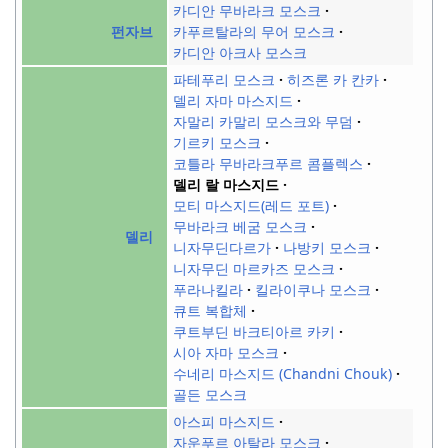
카디안 무바라크 모스크
카푸르탈라의 무어 모스크
펀자브
카디안 아크사 모스크
파테푸리 모스크
히즈론 카 칸카
델리 자마 마스지드
자말리 카말리 모스크와 무덤
기르키 모스크
코틀라 무바라크푸르 콤플렉스
델리 랄 마스지드
모티 마스지드(레드 포트)
무바라크 베굼 모스크
델리
니자무딘다르가
나방키 모스크
니자무딘 마르카즈 모스크
푸라나킬라
킬라이쿠나 모스크
큐트 복합체
쿠트부딘 바크티아르 카키
시아 자마 모스크
수네리 마스지드 (Chandni Chouk)
골든 모스크
아스피 마스지드
자운푸르 아탈라 모스크