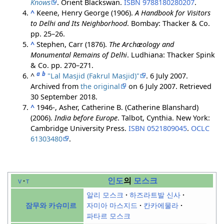
Knows
. Orient Blackswan.
ISBN
9788180280207
.
^
Keene, Henry George (1906).
A Handbook for Visitors
to Delhi and Its Neighborhood
. Bombay: Thacker & Co.
pp. 25–26.
^
Stephen, Carr (1876).
The Archæology and
Monumental Remains of Delhi
. Ludhiana: Thacker Spink
& Co. pp. 270–271.
a
b
^
"Lal Masjid (Fakrul Masjid)"
. 6 July 2007.
Archived from
the original
on 6 July 2007
. Retrieved
30 September
2018
.
^
1946-, Asher, Catherine B. (Catherine Blanshard)
(2006).
India before Europe
. Talbot, Cynthia. New York:
Cambridge University Press.
ISBN
0521809045
.
OCLC
61303480
.
인도
의
모스크
v
t
알리 모스크
하즈라트발 신사
자미아 마스지드
칸카에물라
잠무와 카슈미르
파타르 모스크