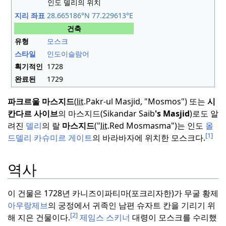
인도 델리의 위치
지리 좌표
28.665186°N 77.229613°E
건축
유형
모스크
스타일
인도이슬람어
획기적인
1728
완료된
1729
파크르울 마스지드
(
lit.
Pakr-ul Masjid, "Mosmos") 또는
시
칸다르 사이브
의 마스지드(Sikandar Saib
's Masjid
)로도 알
려진
델리
의 랄
마스지드
("
lit.
Red Mosmasma")는 인도
올
[1]
드델리
카슈미르 게이트
의 바라바자에 위치한 모스크다.
역사
이 건물은 1728년 카니즈이파티마(포크리자한)가 무굴 황제
아우랑제브
의 궁정에서 귀족인 남편 슈자트 칸을 기리기 위
[2]
해 지은 건물이다.
제임스 스키너
대령이 모스크를 수리했