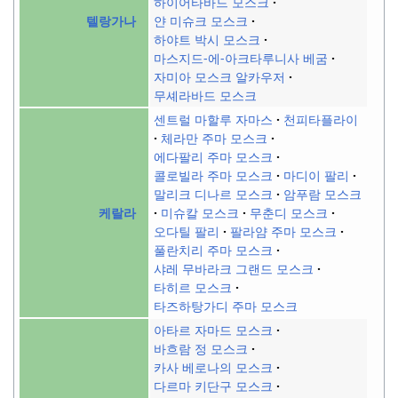
하이어타바드 모스크
얀 미슈크 모스크
텔랑가나
하야트 박시 모스크
마스지드-에-아크타루니사 베굼
자미아 모스크 알카우저
무셰라바드 모스크
센트럴 마할루 자마스
천피타플라이
체라만 주마 모스크
에다팔리 주마 모스크
콜로빌라 주마 모스크
마디이 팔리
말리크 디나르 모스크
암푸람 모스크
미슈칼 모스크
무춘디 모스크
케랄라
오다틸 팔리
팔라얌 주마 모스크
풀란치리 주마 모스크
샤레 무바라크 그랜드 모스크
타히르 모스크
타즈하탕가디 주마 모스크
아타르 자마드 모스크
바흐람 정 모스크
카사 베로나의 모스크
다르마 키단구 모스크