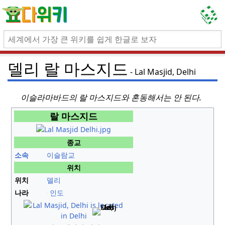
델리 랄 마스지드
Lal Masjid, Delhi
이슬라마바드의 랄 마스지드와 혼동해서는 안 된다.
랄 마스지드
종교
소속
이슬람교
위치
위치
델리
나라
인도