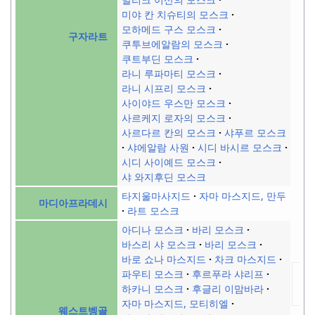
미야 칸 치슈티의 모스크
모하메드 구스 모스크
구자라트
쿠투브에알람의 모스크
쿠트부딘 모스크
라니 루파마티 모스크
라니 시프리 모스크
사이야드 우스만 모스크
사르케지 로자의 모스크
사르다르 칸의 모스크
샤푸르 모스크
샤에알람 사원
시디 바시르 모스크
시디 사이예드 모스크
샤 와지후딘 모스크
타지울마사지드
자마 마스지드, 만두
마디아프라데시
라트 모스크
아디나 모스크
바리 모스크
바스리 샤 모스크
바리 모스크
바로 쇼나 마스지드
차크 마스지드
파우티 모스크
후르푸라 샤리프
하카니 모스크
후글리 이맘바라
자마 마스지드, 모티히엘
웨스트벵골