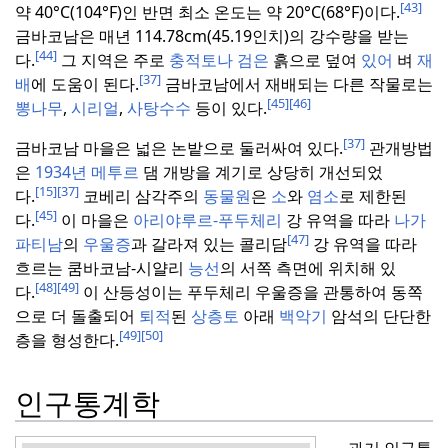
[43]
약 40°C(104°F)인 반면 최소 온도는 약 20°C(68°F)이다.
금바코남은 매년 114.78cm(45.19인치)의 강수량을 받는
[44]
다.
그 지역은 주로
충적토나 검은
흙으로 덮여
있어
벼
재
[37]
배
에 도움이 된다.
금바코남에서 재배되는 다른 작물로는
[45]
[46]
뽕나무
,
시리얼
,
사탕수수
등이 있다.
[37]
금바코남 마을은 넓은 논밭으로 둘러싸여 있다.
관개방법
은
1934년 메투르
댐 개방을 계기로 상당히 개선되었
[15]
[37]
다.
코베리 삼각주의
동물원
은
소
와
염소
로 제한된
[45]
다.
이 마을은
아리야루르-푸두체리
강 유역을 따라
나가
[47]
파티남
의
우울증
과 갈라져 있는 콜리담
강 유역을 따라
흐르는 쿰바코남-시얄리
능선
의 서쪽 측면에 위치해 있
[48]
[49]
다.
이 산등성이는 푸두체리 우울증을 관통하여 동쪽
으로 더 돌출되어
퇴적
된
상층토
아래
백악기
암석의 단단한
[49]
[50]
층을 형성한다.
인구통계학