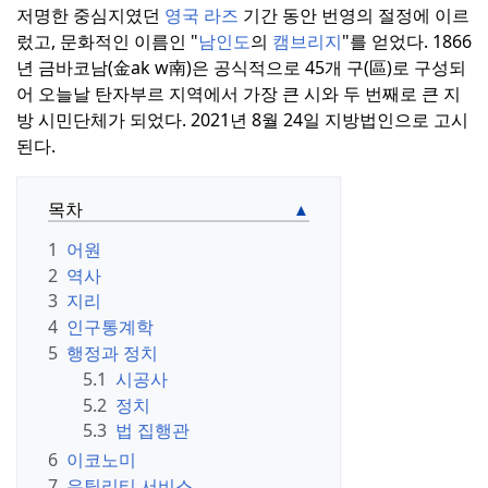
저명한 중심지였던
영국 라즈
기간 동안 번영의 절정에 이르
렀고, 문화적인 이름인 "
남인도
의
캠브리지
"를 얻었다.
1866
년 금바코남(金ak w南)은 공식적으로 45개 구(區)로 구성되
어 오늘날 탄자부르 지역에서 가장 큰 시와 두 번째로 큰 지
방 시민단체가 되었다.
2021년 8월 24일 지방법인으로 고시
된다.
목차
1
어원
2
역사
3
지리
4
인구통계학
5
행정과 정치
5.1
시공사
5.2
정치
5.3
법 집행관
6
이코노미
7
유틸리티 서비스