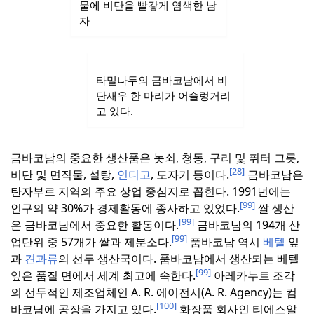
물에 비단을 빨갛게 염색한 남
자
타밀나두의 금바코남에서 비
단새우 한 마리가 어슬렁거리
고 있다.
금바코남의 중요한 생산품은 놋쇠, 청동, 구리 및 퓌터 그릇,
[28]
비단 및 면직물, 설탕,
인디고
, 도자기 등이다.
금바코남은
탄자부르 지역의 주요 상업 중심지로 꼽힌다.
1991년에는
[99]
인구의 약 30%가 경제활동에 종사하고 있었다.
쌀 생산
[99]
은 금바코남에서 중요한 활동이다.
금바코남의 194개 산
[99]
업단위 중 57개가 쌀과 제분소다.
품바코남 역시
베텔
잎
과
견과류
의 선두 생산국이다. 품바코남에서 생산되는 베텔
[99]
잎은 품질 면에서 세계 최고에 속한다.
아레카누트 조각
의 선두적인 제조업체인 A. R. 에이전시(A. R. Agency)는 컴
[100]
바코남에 공장을 가지고 있다.
화장품 회사인 티에스알