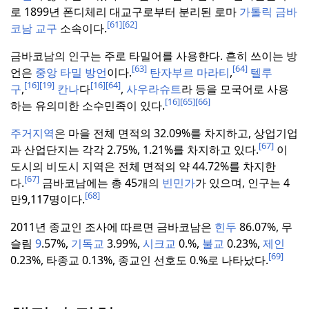
로 1899년 폰디체리 대교구로부터 분리된 로마
가톨릭 금바
[61]
[62]
코남 교구
소속이다.
금바코남의 인구는 주로 타밀어를 사용한다.
흔히 쓰이는 방
[63]
[64]
언은
중앙 타밀 방언
이다.
탄자부르 마라티
,
텔루
[16]
[19]
[16]
[64]
구
,
칸나
다
,
사우라슈트
라 등을 모국어로 사용
[16]
[65]
[66]
하는 유의미한 소수민족이 있다.
주거지역
은 마을 전체 면적의 32.09%를 차지하고, 상업기업
[67]
과 산업단지는 각각 2.75%, 1.21%를 차지하고 있다.
이
도시의 비도시 지역은 전체 면적의 약 44.72%를 차지한
[67]
다.
금바코남에는 총 45개의
빈민가
가 있으며, 인구는 4
[68]
만9,117명이다.
2011년 종교인 조사에 따르면 금바코남은
힌두
86.07%, 무
슬림
9
.57%,
기독교
3.99%,
시크교
0.%,
불교
0.23%,
제인
[69]
0.23%, 타종교 0.13%, 종교인 선호도 0.%로 나타났다.