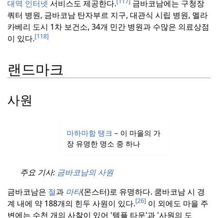
[117]
대역 인터넷
서비스도 제공한다.
금바코남에는 구청장
쿼터 병원, 금바코남 탄자부르 지구, 대관식 시립 병원, 멜라
카베리 도시 1차 보건소, 34개 민간 병원과 수많은 의료상점
[118]
이 있다.
랜드마크
사원
마하마함 탱크
– 이 마을의 가
장 유명한 명소 중 하나
주요 기사:
금바코남의 사원
금바코남은
절
과
마타
(몬스터)로 유명하다.
쿰바코남 시 경
[26]
계 내에 약 188개의 힌두 사원이 있다.
이 외에도 마을 주
변에는 수천 개의 사찰이 있어 '템플 타운'과 '사원의 도