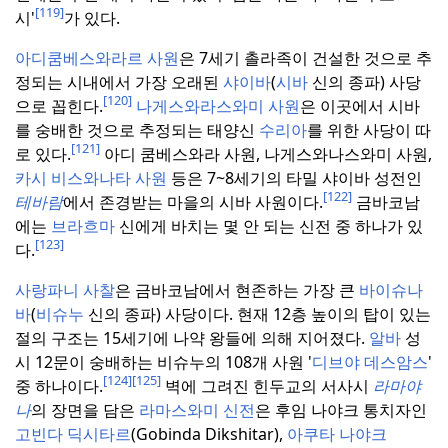
[119]
시'
가 있다.
아디쿰베스와라르 사원
은 7세기 촐라족이 건설한 것으로 추
정되는 시내에서 가장 오래된
샤이바
(
시바
신의 종파) 사당
[120]
으로 꼽힌다.
나게스와라스와미 사원
은 이곳에서 시바
를 숭배한 것으로 추정되는 태양신
수리아
를 위한 사당이 따
[121]
로 있다.
아디 쿰베스와라 사원, 나게스와나스와미 사원,
카시 비스와나타 사원
등은 7~8세기의 타밀 샤이바 성전인
[122]
테바람
에서 존경받는 마을의 시바 사원이다.
금바코남
에는
브라흐마
신에게 바치는 몇 안 되는 신전 중 하나가 있
[123]
다.
사랑파니 사찰
은 금바코남에서 현존하는 가장 큰
바이슈나
바
(
비슈누
신의 종파) 사당이다.
현재 12층 높이의 탑이 있는
절의 구조는 15세기에 나약 왕들에 의해 지어졌다.
알바
성
시 12문이 숭배하는 비슈누의 108개 사원 '
디브야 데스암스
'
[124]
[125]
중 하나이다.
벽에 그려진 힌두교의 서사시
라마야
나
의 장면을 담은
라마스와미 신전
은 후임 나야크 통치자인
고빈다 딕시타르
(Gobinda Dikshitar),
아쿠타 나야크