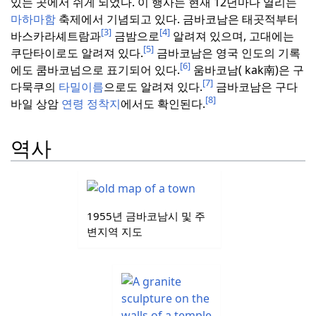
있는 곳에서 쉬게 되었다.
이 행사는 현재 12년마다 열리는
마하마함
축제에서 기념되고 있다.
금바코남은 태곳적부터
[3]
[4]
바스카라셰트람과
금밤으로
알려져 있으며, 고대에는
[5]
쿠단타이로도 알려져 있다.
금바코남은 영국 인도의 기록
[6]
에도 쿰바코넘으로 표기되어 있다.
움바코남( kak南)은 구
[7]
다묵쿠의
타밀이름
으로도 알려져 있다.
금바코남은 구다
[8]
바일 상암
연령 정착지
에서도 확인된다.
역사
1955년 금바코남시 및 주
변지역 지도