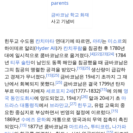
금바코남 학교 화재
사고 기념비
힌두교 수도원
칸치마타
연대기에 따르면,
마타
는
미소르
의
하이데르 알리(
Hyder Ali
)가
칸치푸람
을 침공한 후 1780년
[4]
[22]
[23]
[24]
대에 일시적으로 쿰바코남으로 옮겨졌다.
1784
년
티푸 술탄
이 남인도 동쪽 해안을 침공했을 때 금바코남은
[15]
[25]
그의 침공의 맹렬한 공격을 받았다.
생산량이 급감하
[15]
[25]
고 경제가 무너졌다.
금바코남은 19세기 초까지 그 재
[25]
난에서 회복되지 못했다.
금바코남은 결국 1799년 탄자
[15]
부르 마라타 지배자
세르포지 2세
(1777–1832)
에 의해
영
[26]
국 동인도회사
에 양도되었고, 19세기
말과 20세기 초
마
[27]
드라스 대통령직
에서
브라만교
,
힌두교
, 유럽 교육의 중
[15]
요한 중심지로 부상하면서 번영의 절정에 이르렀다.
1869년
수에즈 운하
의 개통으로 영국과의 무역 접촉이 촉진
[15]
되었다.
1877년 쿰바코남과
마드라스
,
투티코린
,
나가파
[15]