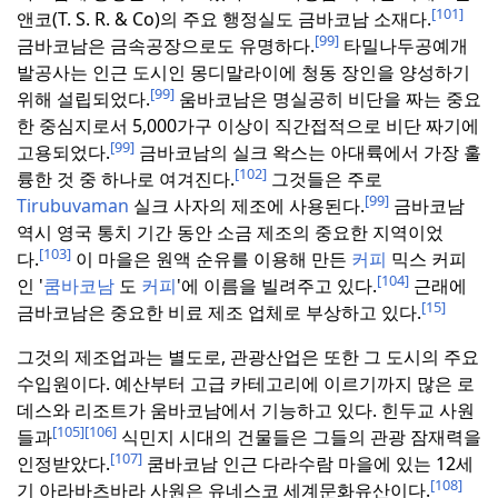
[101]
앤코(T. S. R. & Co)의 주요 행정실도 금바코남 소재다.
[99]
금바코남은 금속공장으로도 유명하다.
타밀나두공예개
발공사는 인근 도시인 몽디말라이에 청동 장인을 양성하기
[99]
위해 설립되었다.
움바코남은 명실공히 비단을 짜는 중요
한 중심지로서 5,000가구 이상이 직간접적으로 비단 짜기에
[99]
고용되었다.
금바코남의 실크 왁스는 아대륙에서 가장 훌
[102]
륭한 것 중 하나로 여겨진다.
그것들은 주로
[99]
Tirubuvaman
실크 사자의 제조에 사용된다.
금바코남
역시 영국 통치 기간 동안 소금 제조의 중요한 지역이었
[103]
다.
이 마을은 원액 순유를 이용해 만든
커피
믹스 커피
[104]
인 '
쿰바코남
도
커피
'에 이름을 빌려주고 있다.
근래에
[15]
금바코남은 중요한 비료 제조 업체로 부상하고 있다.
그것의 제조업과는 별도로, 관광산업은 또한 그 도시의 주요
수입원이다.
예산부터 고급 카테고리에 이르기까지 많은 로
데스와 리조트가 움바코남에서 기능하고 있다.
힌두교 사원
[105]
[106]
들과
식민지 시대의 건물들은 그들의 관광 잠재력을
[107]
인정받았다.
쿰바코남 인근 다라수람 마을에 있는 12세
[108]
기 아라바츠바라 사원은 유네스코 세계문화유산이다.