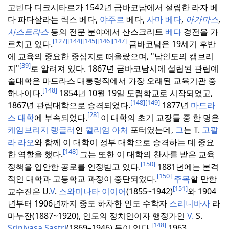
고빈다 디크시타르가 1542년 금바코남에서 설립한 라자 베
다 파다살라는 릭스 베다,
야주르
베다,
사마 베다
,
아가마스
,
사스트라스
등의 전문 분야에서 산스크리트
베다
경전을 가
[127]
[144]
[145]
[146]
[147]
르치고 있다.
금바코남은 19세기 후반
에 교육의 중요한 중심지로 떠올랐으며, "남인도의 캠브리
[39]
지"
로 알려져 있다.
1867년 금바코남시에 설립된 관립예
술대학은 마드라스 대통령직에서 가장 오래된 교육기관 중
[148]
하나이다.
1854년 10월 19일 도립학교로 시작되었고,
[148]
[149]
1867년 관립대학으로 승격되었다.
1877년
마드라
[28]
스 대학
에 부속되었다.
이 대학의 초기 교장들 중 한 명은
케임브리지
랭글러
인
윌리엄 아처
포터였는데,
그
는 T.
고팔
라 라오
와 함께 이 대학이 정부 대학으로 승격하는 데 중요
[148]
한 역할을 했다.
그는 또한 이 대학의 찬사를 받은 교육
[150]
정책을 입안한 공로를 인정받고 있다.
1881년에는 본격
[150]
적인 대학과 고등학교 과정이 중단되었다.
주목
할 만한
[151]
교수진은 U.
V
.
스와미나타 이이어
(1855~1942)
와 1904
년부터 1906년까지 중도 하차한 인도 수학자
스리니바사
라
마누잔(1887~1920), 인도의 정치인이자 행정가인
V.
S.
[148]
Srinivasa Sastri
(1869–1946) 등이 있다.
1963