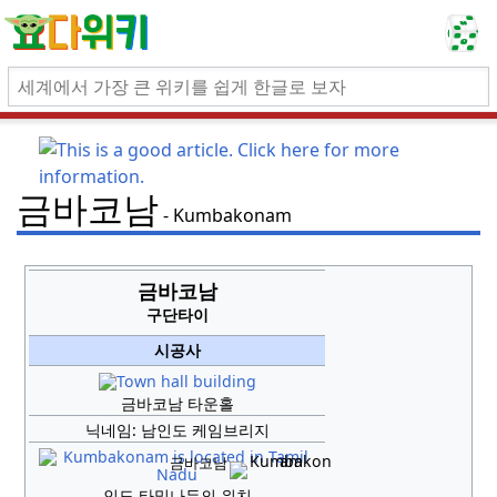
금바코남
Kumbakonam
금바코남
구단타이
시공사
금바코남 타운홀
닉네임:
남인도 케임브리지
금바코남
인도 타밀나두의 위치