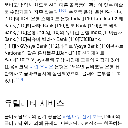
움바코남 역시 핸드룸 천과 다른 골동품에 관심이 있는 미술
[109]
품 수집가들이 자주 찾는다.
추축국 은행, 은행 Baroda,
[110]의 IDBI 은행 스테이트 은행 India,[110]Tamilnad 거래
Bank,[110]카나라. Bank,[110]인도 Bank,[110]인도 해외
Bank,[110]은행 India,[110]의 유니언 은행 India,[110]공사
Bank,[110]락슈미 빌라스 Bank,[110]ICICIBank,
[111]INGVysya Bank,[112]카루르 Vysya Bank,[110]펀자브
Nationa의 같은 은행들은.LBank,[110]신디케이트
Bank[110]과 Vijaya 은행 구상 시인에 그들의 지점이 있어
요.
음바코남
시립 유니온
은행은 1904년 금바코남 은행 유
한회사로 금바코남시에 설립되었으며, 읍내에 본부를 두고
[113]
있다.
유틸리티 서비스
금바코남으로의 전기 공급은
타밀나두 전기 보드
(TNEB)의
금바코남 원에 의해 규제되고 분배된다.
변전소는 현존하는