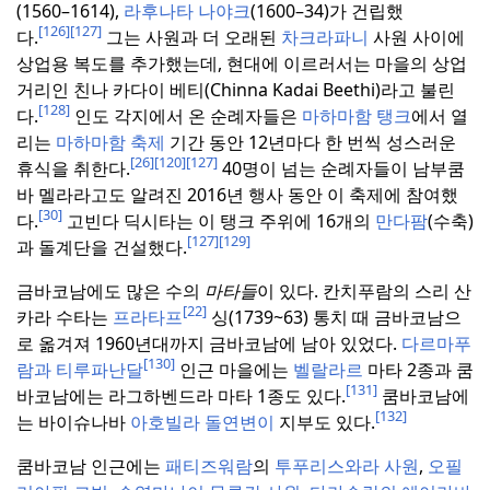
(1560–1614),
라후나타 나야크
(1600–34)가 건립했
[126]
[127]
다.
그는 사원과 더 오래된
차크라파니
사원 사이에
상업용 복도를 추가했는데, 현대에 이르러서는 마을의 상업
거리인 친나 카다이 베티(Chinna Kadai Beethi)라고 불린
[128]
다.
인도 각지에서 온 순례자들은
마하마함 탱크
에서 열
리는
마하마함 축제
기간 동안 12년마다 한 번씩 성스러운
[26]
[120]
[127]
휴식을 취한다.
40명이 넘는 순례자들이 남부쿰
바 멜라라고도 알려진 2016년 행사 동안 이 축제에 참여했
[30]
다.
고빈다 딕시타는 이 탱크 주위에 16개의
만다팜
(수축)
[127]
[129]
과 돌계단을 건설했다.
금바코남에도 많은 수의
마타들
이 있다.
칸치푸람의 스리 산
[22]
카라 수타는
프라타프
싱(1739~63) 통치 때 금바코남으
로 옮겨져 1960년대까지 금바코남에 남아 있었다.
다르마푸
[130]
람과
티루파난달
인근 마을에는
벨랄라르
마타 2종과 쿰
[131]
바코남에는 라그하벤드라 마타 1종도 있다.
쿰바코남에
[132]
는 바이슈나바
아호빌라 돌연변이
지부도 있다.
쿰바코남 인근에는
패티즈워람
의
투푸리스와라 사원
,
오필