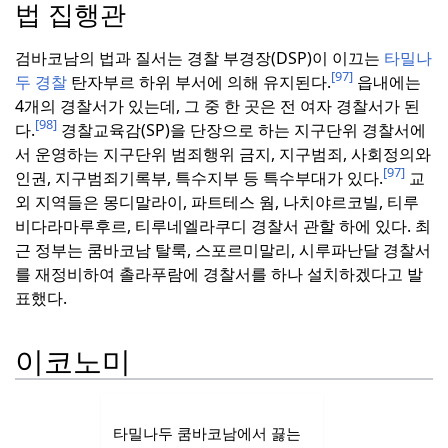
법 집행관
검바코남의 법과 질서는 경찰 부경장(DSP)이 이끄는
타밀나
[97]
두 경찰
탄자부르 하위 부서에 의해 유지된다.
읍내에는
4개의 경찰서가 있는데, 그 중 한 곳은 전 여자 경찰서가 된
[98]
다.
경찰교육감(SP)을 단장으로 하는 지구단위 경찰서에
서 운영하는 지구단위 범죄행위 금지, 지구범죄, 사회정의와
[97]
인권, 지구범죄기록부, 특수지부 등 특수부대가 있다.
교
외 지역들은 몽디말라이, 파트테스 웜, 나치야르코빌, 티루
비다라마루후르, 티루네엘라쿠디 경찰서 관할 하에 있다.
최
근 정부는 쿰바코남 탈룩, 스포르미말리, 시루파난달 경찰서
를 재정비하여 촐라푸람에 경찰서를 하나 설치하겠다고 발
표했다.
이코노미
타밀나두 쿰바코남에서 끓는