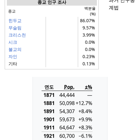
과거 인구통
종교 인구 조사
계법
백분율
종교
(%)
힌두교
86.07%
무슬림
9.57%
크리스천
3.99%
시크
0.0%
불교의
0.0%
자인
0.23%
기타
0.13%
연도
Pop.
±%
1871
44,444
—
1881
50,098
+12.7%
1891
54,307
+8.4%
1901
59,673
+9.9%
1911
64,647
+8.3%
1921
60,700
−6.1%