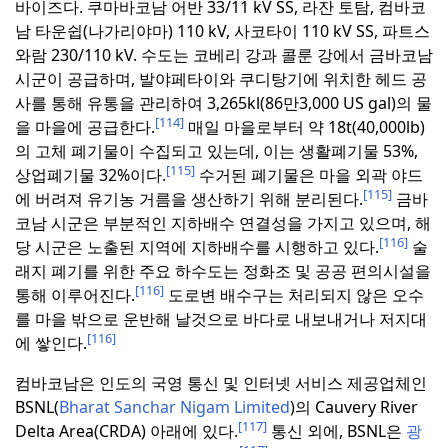
바이즈다.
쿠마바코남 어반 33/11 kV SS, 라잔 토탐, 컴바코
남 타운쉽(나가리야마) 110 kV, 사코타이 110 kV SS, 파트스
와람 230/110 kV.
수도는 코베리 강과 콜룬 강에서 금바코남
시군이 공급하며, 발야페타이와 쿠디탕기에 위치한 헤드 공
사를 통해 유통을 관리하여 3,265kl(86만3,000 US gal)의 물
[114]
을 마을에 공급한다.
매일 마을로부터 약 18t(40,000lb)
의 고체 폐기물이 수집되고 있는데, 이는 생활폐기물 53%,
[115]
상업폐기물 32%이다.
수거된 폐기물은 마을 외곽 야드
[115]
에 버려져 유기농 거름을 생산하기 위해 분리된다.
금바
코남 시군은 부분적인 지하배수 연결성을 가지고 있으며, 해
[116]
당 시군은 노출된 지역에 지하배수를 시행하고 있다.
술
래지 폐기를 위한 주요 하수도는 정화조 및 공공 편의시설을
[116]
통해 이루어진다.
도로변 배수구는 처리되지 않은 오수
를 마을 밖으로 운반해 날것으로 바다로 내보내거나 저지대
[116]
에 쌓인다.
컴바코남은 인도의 국영 통신 및 인터넷 서비스 제공업체인
BSNL(
Bharat Sanchar Nigam Limited
)의 Cauvery River
[117]
Delta Area(CRDA) 아래에 있다.
통신 외에, BSNL은
광