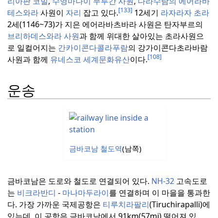
리아판 코빌
,
수영마나이 무루간 사원
,
다라수람의 에어라바
[133]
테스와라
사원이
자리
잡고 있다.
12세기
라자라자 초라
2세(1146~73)가 지은 에어라바츠바라 사원은 탄자부르의
브리하데스와라 사원
과 함께 위대한 살아있는 초라사원으
로 일컬어지는
간카이콘다콜라푸람
의 강가이콘다초라바람
[108]
사원과 함께
유네스코
세계문화유산
이다.
운송
금바코남 철도역
(남쪽)
금바코남은 도로와 철도로 연결되어 있다.
NH-32
고속도로
는
비크라반디
-
마나마두라이
를 연결하며 이 마을을 통과한
다.
가장 가까운 국제공항은
티루치라팔리
(Tiruchirapalli)에
있는데, 이 공항은 금바코남에서 91km(57mi) 떨어져 있