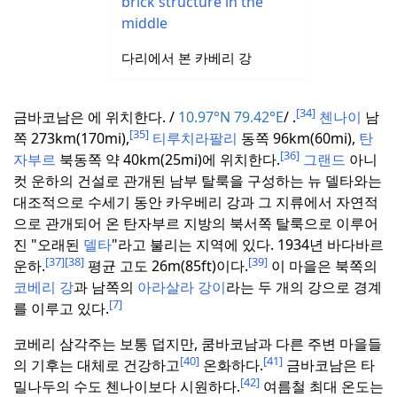
다리에서 본 카베리 강
[34]
금바코남은
에 위치한다.
/
10.97°N 79.42°E
/
.
첸나이
남
[35]
쪽 273km(170mi),
티루치라팔리
동쪽 96km(60mi),
탄
[36]
자부르
북동쪽 약 40km(25mi)에 위치한다.
그랜드
아니
컷 운하의 건설로 관개된 남부 탈룩을 구성하는 뉴 델타와는
대조적으로 수세기 동안 카우베리 강과 그 지류에서 자연적
으로 관개되어 온 탄자부르 지방의 북서쪽 탈룩으로 이루어
진 "오래된
델타
"라고 불리는 지역에 있다.
1934년 바다바르
[37]
[38]
[39]
운하.
평균 고도 26m(85ft)이다.
이 마을은 북쪽의
코베리 강
과 남쪽의
아라살라 강이
라는 두 개의 강으로 경계
[7]
를 이루고 있다.
코베리 삼각주는 보통 덥지만, 쿰바코남과 다른 주변 마을들
[40]
[41]
의 기후는 대체로 건강하고
온화하다.
금바코남은 타
[42]
밀나두의 수도 첸나이보다 시원하다.
여름철 최대 온도는