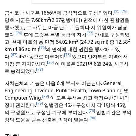
[15]
[76]
금바코남 시군은 1866년에 공식적으로 구성되었다.
2
당초 시군은 7.68km
(2.97평방미터) 면적에 대한 관할권을
행사했고, 그 사무는 마을 단위 위원회나 시 위원회가 담당
[76]
[77]
했다.
후에 그것은 특별 등급의 자치
단체로 구성되었
2
2
고, 현재 마을의 총 면적 64.02 km
(24.72 sq mi) 중 12.58
[76]
km (4.86 sq mi)
의 면적에 대한 권한을 행사하고 있
[67]
[76]
다.
45개동으로 이루어져
있으며 탄자부르 지역에서
[26]
가장 큰 자치단체다.
이 마을은 2021년 8월 24일 시공사
[78]
로 승격되었다.
자치단체의 기능은 다음 6개 부서로 이관된다.
General,
Engineering, Invenue, Public Health, Town Planning 및
[79]
Computer Wing.
이 모든 부서는 최고 행정수반인 시의
[79]
장이 관리한다.
입법권은 45개 구청에서 각 1명씩 45명
[76]
의 구성원으로 구성된 기구에 부여된다.
입법기관은 부의
[80]
장의 도움을 받는 선출된 의장이 맡는다.