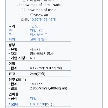
Show map of Tamil Nadu
Show map of India
Show all
좌표:
10.97°N 79.42°E
나라
인도
주
타밀나두
구
탄자부르 구
지역
코베리 델타
정부
• 유형
시공사
• 차체
금바코남시공사
• 기업 시장
NIL
면적
2
• 합계
49.2km
(19.0 sq mi)
표고
24m(79ft)
인구
(2011)
• 합계
140,156
2
• 밀도
2,800/km
(7,400/sq mi)
언어들
• 공식
타밀
시간대
UTC+5:30
(
IST
)