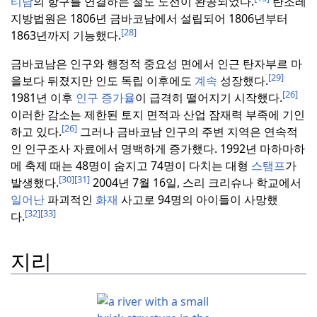
티남
의 항구를 연결하는 철도 노선이 완공되었다.
탄조레
지방법원은 1806년 금바코남에서 설립되어 1806년부터
[28]
1863년까지 기능했다.
금바코남은 인구와 행정적 중요성 면에서 인근 탄자부르 마
[29]
을보다 뒤졌지만 인도 독립 이후에도
계속
성장했다.
[26]
1981년 이후
인구 증가율
이 급격히 떨어지기 시작했다.
이러한 감소는 제한된 토지 면적과 산업 잠재력 부족에 기인
[26]
하고 있다.
그러나 금바코남 인구의 주변 지역은 연속적
인 인구조사 자료에서 명백하게 증가했다.
1992년 마하마하
메 축제 때는 48명이 숨지고 74명이 다치는 대형
스탬프
가
[30]
[31]
발생했다.
2004년 7월 16일, 스리 크리슈나 학교에서
일어난
파괴적인
화재
사고로 94명의 아이들이 사망했
[32]
[33]
다.
지리