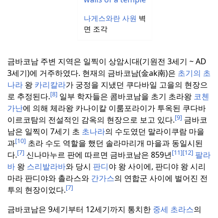
나게스와란 사원
벽
면 조각
금바코남 주변 지역은 일찍이 상암시대(기원전 3세기 ~ AD
3세기)에 거주하였다.
현재의 금바코남(金ak南)은
초기의 초
나라
왕
카리칼라
가 궁정을 지냈던 쿠다바일 고을의 현장으
[8]
로 추정된다.
일부 학자들은 콤바코남을 초기 초라왕
코첸
가난
에 의해 체라왕 카나이칼 이룸포라이가 투옥된 쿠다바
[9]
이르코탐의 전설적인 감옥의 현장으로 보고 있다.
금바코
남은 일찍이 7세기 초
초나라
의 수도였던 말라이쿠람 마을
[10]
과
초라 수도 역할을 했던 솔라마리개 마을과 동일시된
[7]
[11]
[12]
다.
신나마누르 판에 따르면 금바코남은 859년
팔라
바
왕
스리발라바
와 당시
판디
야 왕 사이에, 판디야 왕 시리
마라 판디야와 촐라스와
간가스
의 연합군 사이에 벌어진 전
[7]
투의 현장이었다.
금바코남은 9세기부터 12세기까지 통치한
중세 초라스
의