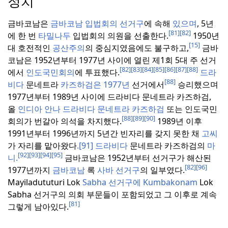
정치
금바코남은
금바코남 입법회의 선거구
에 속해
있으며
, 5년
[81]
[82]
에 한 번
타밀나두
입법회의 의원을 선출한다.
1950년
[15]
대 호전적인
공산주의
의 중심지였음에도 불구하고,
금바
코남은 1952년부터 1977년 사이에 열린 제1회 5대 주 선거
[82]
[83]
[84]
[85]
[86]
[87]
[88]
에서
인도국민회의
에 투표했다.
드라
[88]
비다
문네트라
카즈하검은 1977년
선거에서
승리했으며
1977년부터 1989년 사이에 드라비다 문네트라 카즈하검,
올
인디아 안나 드라비다 문네트라 카즈하검
또는 인도국민
[88]
[89]
[90]
회의가 번갈아 의석을 차지했다.
1989년 이후
1991년부터 1996년까지 5년간 빈자리를 갖지 못한 채
고씨
가 자리를 맡아왔다
.
[91]
드라비다
문네트라 카즈하검의
마
[92]
[93]
[94]
[95]
니.
금바코남은 1952년부터 선거구가 해산된
[82]
[96]
1977년까지
금바코남
록
사바 선거구
의 일부였다.
Mayiladututuri Lok
Sabha 선거구에 Kumbakonam
Lok
Sabha 선거구의 의회 부문들이 포함되었고 그 이후로 계속
[81]
그렇게 남아있다.