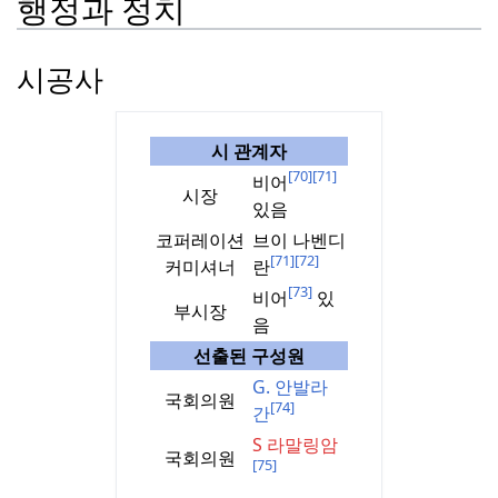
행정과 정치
시공사
시 관계자
[70]
[71]
비어
시장
있음
코퍼레이션
브이 나벤디
[71]
[72]
커미셔너
란
[73]
비어
있
부시장
음
선출된 구성원
G. 안발라
국회의원
[74]
간
S 라말링암
국회의원
[75]