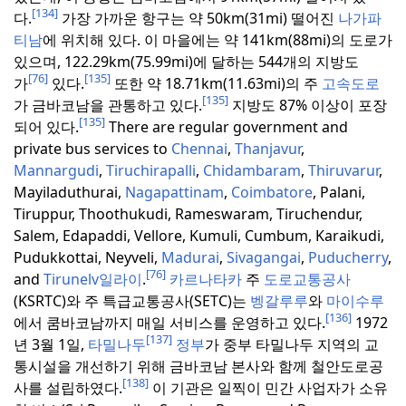
[134]
다.
가장 가까운 항구는 약 50km(31mi) 떨어진
나가파
티남
에 위치해 있다.
이 마을에는 약 141km(88mi)의 도로가
있으며, 122.29km(75.99mi)에 달하는 544개의 지방도
[76]
[135]
가
있다.
또한 약 18.71km(11.63mi)의 주
고속도로
[135]
가 금바코남을 관통하고 있다.
지방도 87% 이상이 포장
[135]
되어 있다.
There are regular government and
private bus services to
Chennai
,
Thanjavur
,
Mannargudi
,
Tiruchirapalli
,
Chidambaram
,
Thiruvarur
,
Mayiladuthurai,
Nagapattinam
,
Coimbatore
, Palani,
Tiruppur, Thoothukudi, Rameswaram, Tiruchendur,
Salem, Edapaddi, Vellore, Kumuli, Cumbum, Karaikudi,
Pudukkottai, Neyveli,
Madurai
,
Sivagangai
,
Puducherry
,
[76]
and
Tirunelv
일라이
.
카르나타카
주
도로교통공사
(KSRTC)와 주 특급교통공사(SETC)는
벵갈루루
와
마이수루
[136]
에서 쿰바코남까지 매일 서비스를 운영하고 있다.
1972
[137]
년 3월 1일,
타밀나두
정부
가 중부 타밀나두 지역의 교
통시설을 개선하기 위해 금바코남 본사와 함께 철안도로공
[138]
사를 설립하였다.
이 기관은 일찍이 민간 사업자가 소유