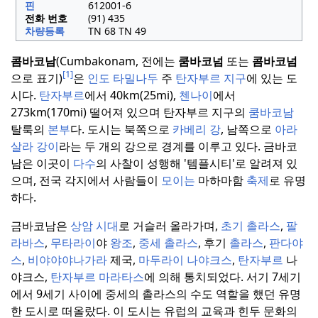
핀
612001-6
전화 번호
(91) 435
차량등록
TN 68 TN 49
콤바코남
(Cumbakonam, 전에는
쿰바코넘
또는
콤바코넘
[1]
으로 표기)
은
인도
타밀나두
주
탄자부르 지구
에 있는 도
시다.
탄자부르
에서 40km(25mi),
첸나이
에서
273km(170mi) 떨어져 있으며 탄자부르 지구의
쿰바코남
탈룩의
본부
다.
도시는 북쪽으로
카베리 강
, 남쪽으로
아라
살라 강이
라는 두 개의 강으로 경계를 이루고 있다.
금바코
남은 이곳이
다수
의 사찰이 성행해 '템플시티'로 알려져 있
으며, 전국 각지에서 사람들이
모이는
마하마함
축제
로 유명
하다.
금바코남은
상암 시대
로 거슬러 올라가며,
초기 촐라스
,
팔
라바스
,
무타라이
야
왕조
,
중세
촐라스
, 후기
촐라스
,
판다야
스
,
비야야야나가라
제국,
마두라이
나야크스
,
탄자부르
나
야크스,
탄자부르 마라타스
에 의해 통치되었다.
서기 7세기
에서 9세기 사이에 중세의 촐라스의 수도 역할을 했던 유명
한 도시로 떠올랐다.
이 도시는 유럽의 교육과 힌두 문화의