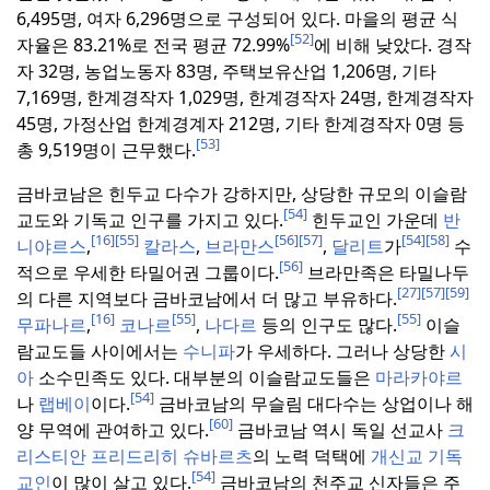
6,495명, 여자 6,296명으로 구성되어 있다.
마을의 평균 식
[52]
자율은 83.21%로 전국 평균 72.99%
에 비해 낮았다.
경작
자 32명, 농업노동자 83명, 주택보유산업 1,206명, 기타
7,169명, 한계경작자 1,029명, 한계경작자 24명, 한계경작자
45명, 가정산업 한계경계자 212명, 기타 한계경작자 0명 등
[53]
총 9,519명이 근무했다.
금바코남은 힌두교 다수가 강하지만, 상당한 규모의 이슬람
[54]
교도와 기독교 인구를 가지고 있다.
힌두교인 가운데
반
[16]
[55]
[56]
[57]
[54]
[58]
니야르스
,
칼라스
,
브라만스
,
달리트
가
수
[56]
적으로 우세한 타밀어권 그룹이다.
브라만족은 타밀나두
[27]
[57]
[59]
의 다른 지역보다 금바코남에서 더 많고 부유하다.
[16]
[55]
[55]
무파나르
,
코나르
,
나다르
등의 인구도 많다.
이슬
람교도들 사이에서는
수니파
가 우세하다.
그러나 상당한
시
아
소수민족도 있다.
대부분의 이슬람교도들은
마라카야르
[54]
나
랩베이
이다.
금바코남의 무슬림 대다수는 상업이나 해
[60]
양 무역에 관여하고 있다.
금바코남 역시 독일 선교사
크
리스티안 프리드리히 슈바르츠
의 노력 덕택에
개신교
기독
[54]
교인
이 많이 살고 있다.
금바코남의 천주교 신자들은 주