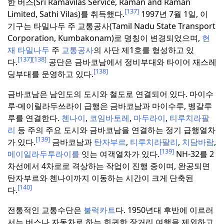
한 버스(Sri Ramavilas Service, Raman and Raman
[137]
Limited, Sathi Vilas)를 취득했다.
1997년 7월 1일, 이
기구는 타밀나두 주 교통공사(Tamil Nadu State Transport
Corporation, Kumbakonam)로 명칭이 변경되었으며,
현
재 타밀나두
주
교통공사
의 사단 제1호를 형성하고 있
[137]
[138]
다.
공단은 금바코남에서 정비부대와 타이어 재스레
[138]
딩부대를 운영하고 있다.
금바코남은 남인도의 도시와 철도로 연결되어 있다.
마이수
루-메이릴라두쓰라이 급행은 금바코남과 마이수루, 벵갈루
루를 연결한다.
첸나이
,
코임바토레
,
마두라이
,
티루치라팔
리
등 주의 주요 도시와 금바코남을 연결하는 정기 급행열차
[139]
가 있다.
금바코남과
탄자부르
,
티루치라팔리
,
치담바람
,
[139]
메이일라두투라이를
잇는 여객열차가 있다.
NH-32를 2
차선에서 4차로로 격상하는 작업이 진행 중이며, 완공되면
탄자부르와 첸나이까지 이동하는 시간이 크게 단축된
[140]
다.
전통적인 교통수단은
불럭카트
다.
1950년대 후반에 이르러
서는 버스나 자동차로 하는 희귀한 장거리 여행을 제외하고