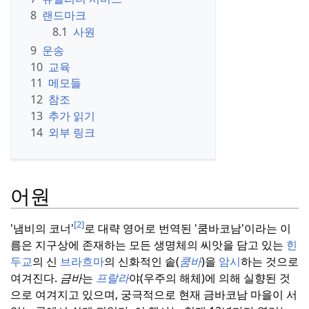
8
랜드마크
8.1
사원
9
운송
10
교육
11
메모들
12
참조
13
추가 읽기
14
외부 링크
어원
[2]
'냄비의 코너'
로 대략 영어로 번역된 '쿰바코남'이라는 이
름은 지구상에 존재하는 모든 생명체의 씨앗을 담고 있는
힌
두교
의 신
브라흐마
의 신화적인 솥(
쿰바
)을
암시
하는 것으로
여겨진다.
금바
는
프랄라
야(우주의 해체)에 의해 실향된 것
으로 여겨지고 있으며, 궁극적으로 현재 금바코남 마을이 서