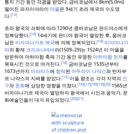
통치 기간 동안 각광을 받았다.
금바코남에서 8km(5.0mi)
떨어진 파자이야라이
마을
은 9세기 초라 제국의 수도였
[13]
다.
초라 왕국의 쇠퇴에 따라 1290년 쿰바코남은 판드야스에게
[14]
정복당했다.
14세기에 판디야 왕국이 멸망한 후, 움바코
[14]
남은
비자야나가르 제국
에 의해 정복되었다.
비야야나가
라
의 황제
크리슈나데바
라(1509–29)는 1524년 이 마을을
방문하여 마하마함 축제 기간 동안 유명한
마하마함 전차
를
[14]
목욕시킨 것으로 여겨진다.
금바코남은 1535년부터
1673년까지
마라타스
에
함락
된
마두라이 나약스
와 탄자부
[15]
르 나약스의 지배를 받았다.
이들 왕조는 각각 지역의
인
[16]
[17]
[18]
[19]
[20]
구
와
문화
에 상당한 영향을 끼쳤다.
1565년
비자야나가르 제국이 멸망하자 왕국에서 시인과 음악가, 문
[20]
[21]
화예술인들이 대거 유입되었다.