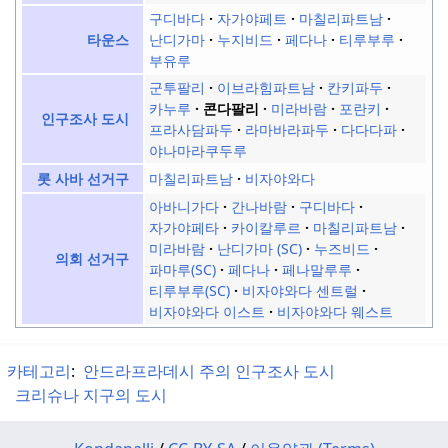
구디바다
자가야페트
마칠리파트남
난디가마
누지비드
페다나
티루부루
타운스
부유루
군투팔리
이브라힘파트남
칸키파두
카누루
콘다팔리
미라바람
포란키
인구조사 도시
프라사담파두
라마바라파두
다다다파
야나마라쿠두루
마칠리파트남
비자야와다
롯 사바 선거구
아바니가다
간나바람
구디바다
자가야페타
카이칼루르
마칠리파트남
미라바람
난디가마 (SC)
누즈비드
의회 선거구
파마루(SC)
페다나
페나말루루
티루부루(SC)
비자야와다 센트럴
비자야와다 이스트
비자야와다 웨스트
카테고리
:
안드라프라데시 주의 인구조사 도시
크리슈나 지구의 도시