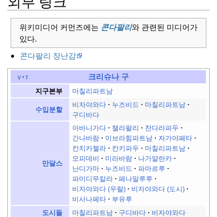
외부 링크
위키미디어 커먼즈에는
콘다팔리
와 관련된 미디어가
있다.
콘다팔리 장난감
크리슈나 구
v
t
마칠리파트남
지구본부
비자야와다
누즈비드
마칠리파트남
수입분할
구디바다
아바니가다
챌라팔리
찬다라파두
간나바람
이브라힘파트남
자가야페타
칸치카첼라
칸키파두
마칠리파트남
모피데비
미라바람
나가얄란카
만달스
난디가마
누즈비드
파마르루
파미디무칼라
페나말루루
비자야와다 (우랄)
비자야와다 (도시)
비사나페타
부유루
마칠리파트남
구디바다
비자야와다
도시들