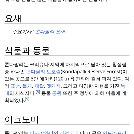
요새
주요기사 :
콘다팔리 요새
식물과 동물
콘다팔리는 크리슈나 지역에 마지막으로 남아 있는 청정림
중 하나인
콘다팔리 보호림
(Kondapalli Reserve Forest)이
2
있는 곳으로 3만 에이커(120km
) 면적에 걸쳐 퍼져 있다.
여
러
표범
,
들개
,
재칼
,
멧돼지
, 그리고 다양한 지형을 가진
늑
[8]
대
의 서식지다.
동물
공원
또한 주 정부에 의해 마을에 계
[9]
획되었다.
이코노미
콘다팔리는
비자야와다
의
산업 교외
다.
이곳은
안드라프라