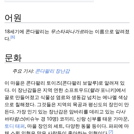
어원
18세기에 콘다팔리는
무스타파나가르
라는 이름으로 알려졌
[6]
다.
문화
주요 기사:
콘다팔리 장난감
이 마을은 콘다팔리 토이즈(콘다팔리 보말루)로 알려져 있
다.
이 장난감들은 지역 연한 소프트우드(
텔라
포니키)에서
끌로 만들어졌고 식물성 염료와 생동감 넘치는 에나멜 색상
으로 칠해졌다.
그것들은 지역의 목공과 평신도의 장인이 만
든다.
가장 인기 있는 장난감은 암바리를 데리고 있는
다사
바타람스
(비슈누 경 10명) 코끼리, 신랑 신부를 태운 가마꾼,
토디 태퍼
, 마을 장인의 세트, 다양한 동물 등이다.
파피에 마
[7]
체 스윙 인형은 많은 사람들이 좋아하는 인형이다.