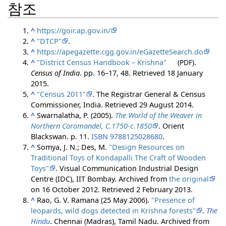
참조
^
https://goir.ap.gov.in/
^
"DTCP"
.
^
https://apegazette.cgg.gov.in/eGazetteSearch.do
^
"District Census Handbook – Krishna"
(PDF)
.
Census of India
. pp. 16–17, 48
. Retrieved
18 January
2015
.
^
"Census 2011"
. The Registrar General & Census
Commissioner, India
. Retrieved
29 August
2014
.
^
Swarnalatha, P. (2005).
The World of the Weaver in
Northern Coromandel, C.1750-c.1850
. Orient
Blackswan. p. 11.
ISBN
9788125028680
.
^
Somya, J. N.; Des, M.
"Design Resources on
Traditional Toys of Kondapalli The Craft of Wooden
Toys"
. Visual Communication Industrial Design
Centre (IDC), IIT Bombay. Archived from
the original
on 16 October 2012
. Retrieved
2 February
2013
.
^
Rao, G. V. Ramana (25 May 2006).
"Presence of
leopards, wild dogs detected in Krishna forests"
.
The
Hindu
. Chennai (Madras), Tamil Nadu. Archived from