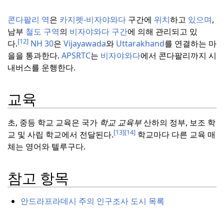
콘다팔리 역
은
카지펫-비자야와다
구간에
위치
하고
있으며
,
남부
철도 구역
의
비자야와다 구간
에 의해 관리되고 있
[12]
다.
NH 30
은
Vijayawada
와
Uttarakhand
를 연결하는 마
을을 통과한다.
APSRTC
는
비자야와다
에서 콘다팔리까지 시
내버스를 운행한다.
교육
초, 중등 학교 교육은 국가
학교 교육부
산하의 정부, 보조 학
[13]
[14]
교 및 사립 학교에서 전달된다.
학교마다 다른 교육 매
체는 영어와 텔루구다.
참고 항목
안드라프라데시 주의 인구조사 도시 목록