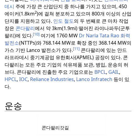
데시
주에 가장 큰 산업단지 중 하나를 가지고 있으며, 450
2
에이커(1.8km
)에 걸쳐 분포하고 있으며 800개 이상의 산업
단지를 지원하고 있다.
인도 철도
의 두 번째로 큰 마차 작업
장은
콘다팔리
에서 약 3km(1.9mi) 떨어진 라야나파두(군투
[10]
팔리)에 있다.
여기에 1760 MW
Dr Narla Tata Rao 화력
발전소
(NTTPs)와 768.144 MW로 확장 중인 368.144 MW의
[11]
가스 기반 Lanco 발전소가 있다.
콘다팔리에 있는 안드
라프라데시 중기계공업 유한회사(APMEL) 공장이 있다.
콘
다팔리는 모든 주요 기업의 석유제품 보관, 병입, 운송의 허
브다.
콘다팔리에 진출한 주요 기업으로는
BPCL
,
GAIL
,
HPCL
,
IOC
,
Reliance Industries
,
Lanco Infratech
등이 있
다.
운송
콘다팔리갓길