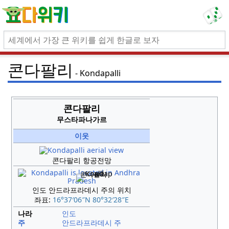
콘다팔리
Kondapalli
콘다팔리
무스타파나가르
이웃
콘다팔리 항공전망
콘다팔리
인도 안드라프라데시 주의 위치
좌표:
16°37′06″N
80°32′28″E
나라
인도
주
안드라프라데시 주