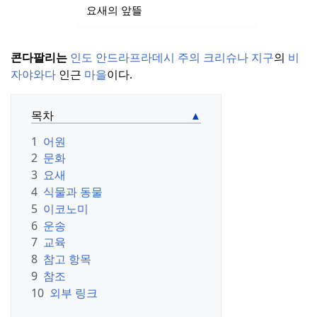
요새의 앞뜰
콘다팔리는
인도
안드라프라데시
주의
크리슈나 지구
의
비
자야와다
인근
마을
이다.
목차
1
어원
2
문화
3
요새
4
식물과 동물
5
이코노미
6
운송
7
교육
8
참고 항목
9
참조
10
외부 링크