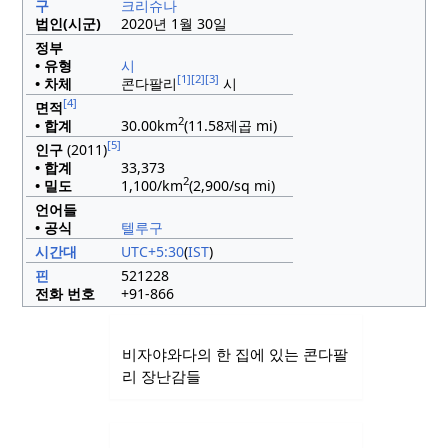
구
크리슈나
법인(시군)
2020년 1월 30일
정부
• 유형
시
[1]
[2]
[3]
• 차체
콘다팔리
시
[4]
면적
2
• 합계
30.00km
(11.58제곱 mi)
[5]
인구
(2011)
• 합계
33,373
2
• 밀도
1,100/km
(2,900/sq mi)
언어들
• 공식
텔루구
시간대
UTC+5:30
(
IST
)
핀
521228
전화 번호
+91-866
비자야와다의 한 집에 있는 콘다팔
리 장난감들