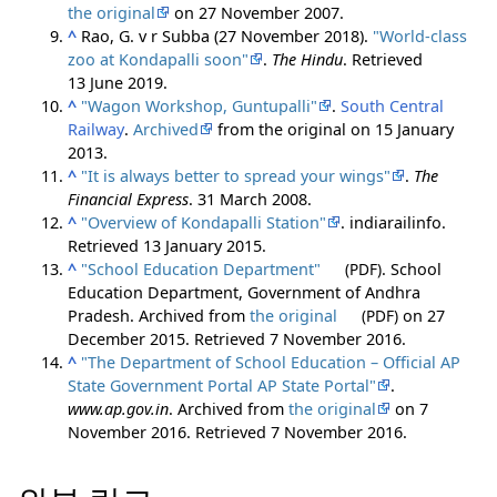
the original
on 27 November 2007.
^
Rao, G. v r Subba (27 November 2018).
"World-class
zoo at Kondapalli soon"
.
The Hindu
. Retrieved
13 June
2019
.
^
"Wagon Workshop, Guntupalli"
.
South Central
Railway
.
Archived
from the original on 15 January
2013.
^
"It is always better to spread your wings"
.
The
Financial Express
. 31 March 2008.
^
"Overview of Kondapalli Station"
. indiarailinfo
.
Retrieved
13 January
2015
.
^
"School Education Department"
(PDF)
. School
Education Department, Government of Andhra
Pradesh. Archived from
the original
(PDF)
on 27
December 2015
. Retrieved
7 November
2016
.
^
"The Department of School Education – Official AP
State Government Portal AP State Portal"
.
www.ap.gov.in
. Archived from
the original
on 7
November 2016
. Retrieved
7 November
2016
.