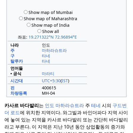
Show map of Mumbai
Show map of Maharashtra
Show map of India
Show all
좌표:
19.271322°N 72.96894°E
나라
인도
주
마하라슈트라
구
타네
탈루카
타네
언어들
• 공식
마라티
시간대
UTC+5:30
(
IST
)
핀
400615
차량등록
MH-04
카사르 바다발리
는
인도
마하라슈트라
주
테네
시의
구드번
더 로드
에 위치한 지역이다.
와그빌과 바인더파다 지역 사이
에 놓여 있는 지역을 카사르 바다발리 또는 간단히 바다발리
라고 부른다.
이 지역은 지난 10년 동안 상업활동의 증가와