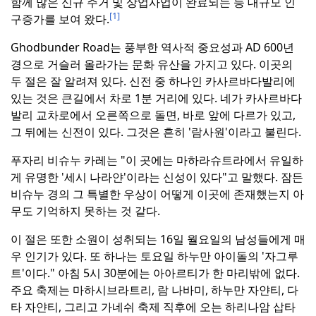
함께 많은 신규 주거 및 상업사업이 완료되는 등 대규모 인
[1]
구증가를 보여 왔다.
Ghodbunder Road는 풍부한 역사적 중요성과 AD 600년
경으로 거슬러 올라가는 문화 유산을 가지고 있다.
이곳의
두 절은 잘 알려져 있다.
신전 중 하나인 카사르바다발리에
있는 것은 큰길에서 차로 1분 거리에 있다.
네가 카사르바다
발리 교차로에서 오른쪽으로 돌면, 바로 앞에 다르가 있고,
그 뒤에는 신전이 있다.
그것은 흔히 '람사원'이라고 불린다.
푸자리 비슈누 카레는 "이 곳에는 마하라슈트라에서 유일하
게 유명한 '세시 나라얀'이라는 신성이 있다"고 말했다.
잠든
비슈누 경의 그 특별한 우상이 어떻게 이곳에 존재했는지 아
무도 기억하지 못하는 것 같다.
이 절은 또한 소원이 성취되는 16일 월요일의 남성들에게 매
우 인기가 있다.
또 하나는 토요일 하누만 아이돌의 '자그루
트'이다."
아침 5시 30분에는 아아르티가 한 마리밖에 없다.
주요 축제는 마하시브라트리, 람 나바미, 하누만 자얀티, 다
타 자얀티, 그리고 가네쉬 축제 직후에 오는 하리나암 삽타