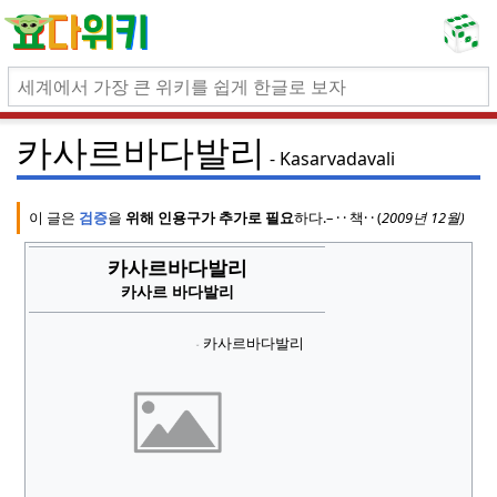
카사르바다발리
Kasarvadavali
이 글은
검증
을
위해 인용구가 추가로 필요
하다.
–
·
· 책
·
·
(
2009년 12월
)
(이
카사르바다발리
카사르 바다발리
카사르바다발리