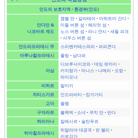
인도의 보호지역
환경부(인도)
캠벨 만
갈라테아
마하트마 간디
미들 버튼 섬
해리엇 섬
안다만 &
노스 버튼 섬
라니 얀시
새들 피크
니코바르 제도
사우스 버튼 섬
스리벤카테스와라
파피콘다
안드라프라데시 주
물링
남다파
아루나찰프라데시
디브루사이코와
데잉 팟카이
카지랑가
마나스
나메리
오랑
아삼
라이모나
발미키
비하르
인드라바티
캉거가티
차티스가르
몰렘
고아
블랙벅
소녀
쿠치 만
반다
구자라트
칼레사르
술탄푸르
하리아나
히말라야 대공국
핀 밸리
히마찰프라데시
키르강가