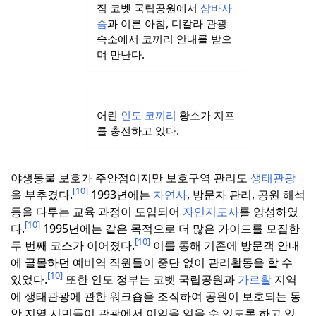
짐 코벳 국립공원에서
삼바사
슴
과 이른 아침, 디칼라 관광
숙소에서 코끼리 안내를 받으
며 만난다.
어린
인도 코끼리
황소가 지프
를 충전하고 있다.
야생동물 보호가 주안점이지만 보호구역 관리도
생태관광
[10]
을 부추겼다.
1993년에는
자연사
, 방문자 관리, 공원 해석
등을 다루는 교육 과정이 도입되어
자연지도사
를 양성하였
[10]
다.
1995년에는 같은 목적으로 더 많은 가이드를 모집한
[10]
두 번째 코스가 이어졌다.
이를 통해 기존에 방문객 안내
에 골몰하던 예비역 직원들이 중단 없이 관리활동을 할 수
[10]
있었다.
또한 인도 정부는 코벳 국립공원과
가르활
지역
에 생태관광에 관한 워크숍을 조직하여 공원이 보호되는 동
안 지역 시민들이 관광에서 이익을 얻을 수 있도록 하고 있