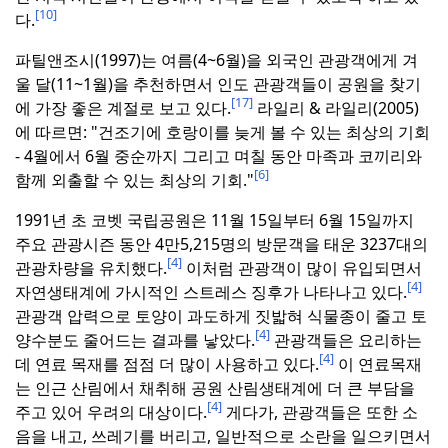
[10]
다.
파틸앤조시(1997)는 여름(4~6월)을 외국인 관광객에게 겨
울 달(11~1월)을 추천하면서 인도 관광객들이 공원을 찾기
[17]
에 가장 좋은 계절로 보고 있다.
라일리 & 라일리(2005)
에 따르면:
"건조기에 호랑이를 늦게 볼 수 있는 최상의 기회
- 4월에서 6월 중순까지 그리고 며칠 동안 마족과 코끼리와
[6]
함께 외출할 수 있는 최상의 기회."
1991년 초 코벳 국립공원은 11월 15일부터 6월 15일까지
주요 관광시즌 동안 4만5,215명의 방문객을 태운 3237대의
[4]
관광차량을 유치했다.
이처럼 관광객이 많이 유입되면서
[4]
자연생태계에 가시적인 스트레스 징후가 나타나고 있다.
관광객 압력으로 토양이 과도하게 짓밟혀 식물종이 줄고 토
[4]
양수분도 줄어드는 결과를 낳았다.
관광객들은 요리하는
[4]
데 연료 목재를 점점 더 많이 사용하고 있다.
이 연료목재
는 인근 산림에서 채취해 공원 산림생태계에 더 큰 부담을
[4]
주고 있어 우려의 대상이다.
게다가, 관광객들은 또한 소
음을 내고, 쓰레기를 버리고, 일반적으로 소란을 일으키면서