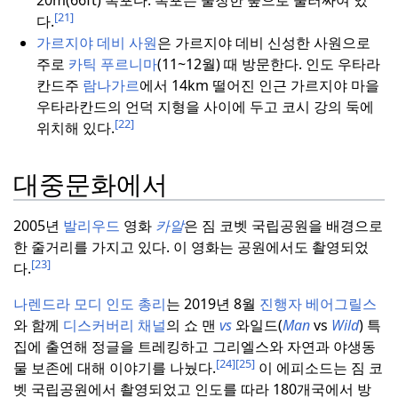
20m(66ft) 폭포다.
폭포는 울창한 숲으로 둘러싸여 있
[21]
다.
가르지야 데비 사원
은 가르지야 데비 신성한 사원으로
주로
카틱 푸르니마
(11~12월) 때 방문한다.
인도 우타라
칸드주
람나가르
에서 14km 떨어진 인근 가르지야 마을
우타라칸드의 언덕 지형을 사이에 두고 코시 강의 둑에
[22]
위치해 있다.
대중문화에서
2005년
발리우드
영화
카알
은 짐 코벳 국립공원을 배경으로
한 줄거리를 가지고 있다.
이 영화는 공원에서도 촬영되었
[23]
다.
나렌드라 모디
인도 총리
는 2019년 8월
진행자 베어그릴스
와 함께
디스커버리 채널
의 쇼 맨
vs
와일드(
Man
vs
Wild
) 특
집에 출연해 정글을 트레킹하고 그리엘스와 자연과 야생동
[24]
[25]
물 보존에 대해 이야기를 나눴다.
이 에피소드는 짐 코
벳 국립공원에서 촬영되었고 인도를 따라 180개국에서 방