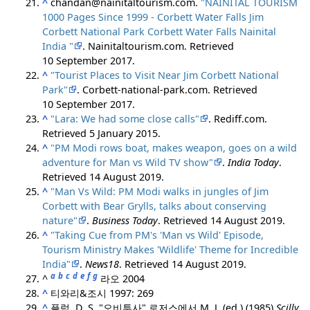
^
chandan@nainitaltourism.com.
"NAINITAL TOURISM
1000 Pages Since 1999 - Corbett Water Falls Jim
Corbett National Park Corbett Water Falls Nainital
India "
. Nainitaltourism.com
. Retrieved
10 September
2017
.
^
"Tourist Places to Visit Near Jim Corbett National
Park"
. Corbett-national-park.com
. Retrieved
10 September
2017
.
^
"Lara: We had some close calls"
. Rediff.com
.
Retrieved
5 January
2015
.
^
"PM Modi rows boat, makes weapon, goes on a wild
adventure for Man vs Wild TV show"
.
India Today
.
Retrieved
14 August
2019
.
^
"Man Vs Wild: PM Modi walks in jungles of Jim
Corbett with Bear Grylls, talks about conserving
nature"
.
Business Today
. Retrieved
14 August
2019
.
^
"Taking Cue from PM's 'Man vs Wild' Episode,
Tourism Ministry Makes 'Wildlife' Theme for Incredible
India"
.
News18
. Retrieved
14 August
2019
.
a
b
c
d
e
f
g
^
라오 2004
^
티와리&조시 1997: 269
^
플럼, D. S. "오비투사"
로저스에서 M. J. (ed.) (1985)
Scilly