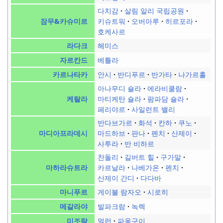
다치감
살림 알리 국립공원
키슈트워
오버아루
히르포라
잠무&카슈미르
호케사르
헤미스
라다크
베틀라
자르칸드
안시
반디푸르
반가타
나가르홀
카르나타카
아나무디 숄라
에라비쿨람
마티케탄 숄라
팜파담 숄라
케랄라
페리야르
사일런트 밸리
반다브가르
화석
칸하
쿠노
마드하브
판나
펜치
산제이
마디아프라데시
사투라
반 비하르
찬돌리
길버트 힐
구가말
카르날라
나베가온
펜치
마하라슈트라
산제이 간디
다다바
게이불 람자오
시로히
마니푸르
발파크람
녹렉
메갈라야
멀런
파옹구이
미조람