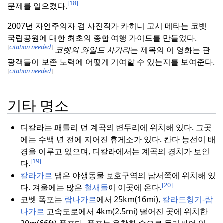
[18]
문제를 일으켰다.
2007년 자연주의자 겸 사진작가 카히니 고시 메타는 코벳
국립공원에 대한 최초의 종합 여행 가이드를 만들었다.
[
citation needed
]
코벳의 와일드 사가라
는 제목의 이 영화는 관
광객들이 보존 노력에 어떻게 기여할 수 있는지를 보여준다.
[
citation needed
]
기타 명소
디칼라는 패틀리 던 계곡의 변두리에 위치해 있다.
그곳
에는 수백 년 전에 지어진 휴게소가 있다.
칸다 능선이 배
경을 이루고 있으며, 디칼라에서는 계곡의 경치가 보인
[19]
다.
칼라가르
댐은 야생동물 보호구역의 남서쪽에 위치해 있
[20]
다.
겨울에는 많은
철새들
이 이곳에 온다.
코벳 폭포는
람나가르
에서 25km(16mi),
칼라드헝기-람
나가르
고속도로에서 4km(2.5mi) 떨어진 곳에 위치한