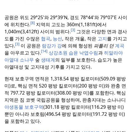
공원은 위도 29°25'와 29°39'N, 경도 78°44'와 79°07'E 사이
[8]
에 위치한다.
지역의 고도는 360m(1,181ft)에서
[3]
1,040m(3,412ft) 사이의 범위다.
그것은 다양한 면과 경사
도를 가진 수많은
협곡
,
능선
, 작은 개울, 작은
고지
를 가지고
[3]
있다.
이 공원은
람강가 강
에 의해 형성된
파틀리 던
계곡
[14]
을 아우르고 있다.
상강초원 습윤 낙엽수림
과
히말라야
아열대 소나무
숲
생태계
의 일부를 보호한다.
습도가 높은
아열대성 및 고지대성 기후를 가지고 있다.
현재 보호구역 면적은 1,318.54 평방 킬로미터(509.09 평방
미)로, 핵심 면적 520 평방 킬로미터(200 평방 미)와 완충 면
적 797.72 평방 킬로미터(308.00 평방 미)를 포함한다.
핵심
지역은 짐 코벳 국립공원을 형성하며, 완충지대는 소나나디
야생동물 보호구역
(301.18 평방 킬로미터(116.29 평방 미)
뿐만 아니라 보호림(496.54 평방 킬로미터(191.72 평방 미)
을 포함하고 있다.