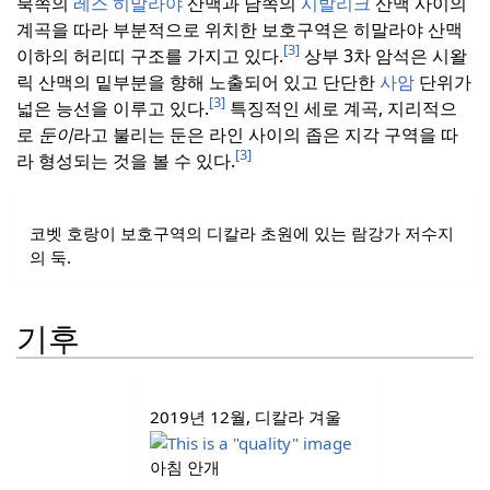
북쪽의
레스 히말라야
산맥과 남쪽의
시발리크
산맥 사이의
계곡을 따라 부분적으로 위치한 보호구역은 히말라야 산맥
[3]
이하의 허리띠 구조를 가지고 있다.
상부 3차 암석은 시왈
릭 산맥의 밑부분을 향해 노출되어 있고 단단한
사암
단위가
[3]
넓은 능선을 이루고 있다.
특징적인 세로 계곡, 지리적으
로
둔이
라고 불리는
둔은 라인 사이의 좁은 지각 구역을 따
[3]
라 형성되는 것을 볼 수 있다.
코벳 호랑이 보호구역의 디칼라 초원에 있는 람강가 저수지
의 둑.
기후
2019년 12월, 디칼라 겨울
아침 안개