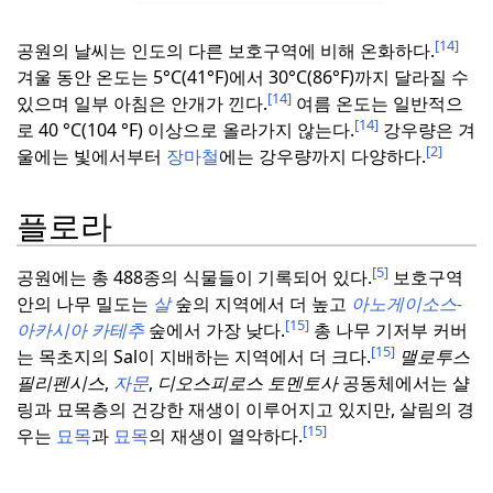
[14]
공원의 날씨는 인도의 다른 보호구역에 비해 온화하다.
겨울 동안 온도는 5°C(41°F)에서 30°C(86°F)까지 달라질 수
[14]
있으며 일부 아침은 안개가 낀다.
여름 온도는 일반적으
[14]
로 40 °C(104 °F) 이상으로 올라가지 않는다.
강우량은 겨
[2]
울에는 빛에서부터
장마철
에는 강우량까지 다양하다.
플로라
[5]
공원에는 총 488종의 식물들이 기록되어 있다.
보호구역
안의 나무 밀도는
살
숲의 지역에서 더 높고
아노게이소스-
[15]
아카시아
카테추
숲에서 가장 낮다.
총 나무 기저부 커버
[15]
는 목초지의 Sal이 지배하는 지역에서 더 크다.
맬로투스
필리펜시스
,
자문
,
디오스피로스 토멘토사
공동체에서는 샬
링과 묘목층의 건강한 재생이 이루어지고 있지만, 살림의 경
[15]
우는
묘목
과
묘목
의 재생이 열악하다.