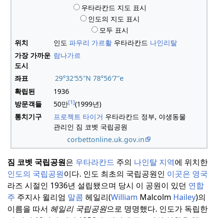
우타라칸드 지도 표시
인도의 지도 표시
모두 표시
위치
인도
파우리 가르활
우타라칸드
나인리탈
가장 가까운
람나가르
도시
좌표
29°32′55″N
78°56′7″
e
확립된
1936
[1]
방문객들
50만
(1999년)
통치기구
프로젝트 타이거
우타라칸드 정부, 야생동물
관리인 짐 코벳 국립공원
corbettonline
.uk
.gov
.in
짐 코벳 국립공원
은
우타라칸드
주의
나인탈 지역
에 위치한
인도의 국립공원
이다.
인도 최초의 국립공원인
이곳은 영국
라즈 시절인 1936년 설립됐으며 당시 이 공원이 있던
연합
주
주지사 윌리엄
말콤
헤일리(
William
Malcolm
Hailey
)의
이름을 따서
헤일리 국립공원
으로 명명했다.
인도가 독립한