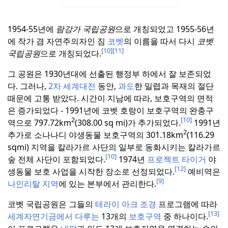
1954-55년에
람강가 국립공원
으로 개칭되었고 1955-56년
에 작가 겸 자연주의자인 짐
코벳
의 이름을 따서 다시
코벳
[10]
[11]
국립공원
으로 개칭되었다.
그 공원은 1930년대에 선출된 행정부 하에서 잘 보존되었
다.
그러나,
2차 세계대전
동안,
과도
한 밀렵과 목재의 절단
때문에 고통 받았다.
시간이 지남에 따라, 보호구역의 면적
은 증가되었다 - 1991년에 코벳 호랑이 보호구역의 완충구
2
[10]
역으로 797.72km
(308.00 sq mi)가 추가되었다.
1991년
2
추가로 소나나디 야생동물 보호구역의 301.18km
(116.29
sqmi) 지역을 칼라가르 사단의 일부로 동화시키는 칼라가르
[10]
숲 전체 사단이 포함되었다.
1974년
프로젝트 타이거
야
[12]
생동물 보호 사업을 시작한 장소로 선정되었다.
예비역은
[9]
나인리탈 지역
에 있는 본부에서 관리한다.
코벳 국립공원은 그들의
테라이 아크 조경
프로그램에 따라
[13]
세계자연기금에서 다루는
13개의
보호구역
중 하나이다.