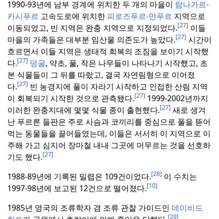
1990-93년에 남부 경계에 위치한 두 개의 마을이
람나가르-
카시푸르
고속도로에 위치한
피로즈푸르-만푸르
지역으로
[27]
이동되었고, 빈 지역은 완충 지역으로 지정되었다.
이들
[27]
마을의 가족들은 대부분 임산물 의존도가 높았다.
시간이
흐르면서 이들 지역은 생태적 회복의 조짐을 보이기 시작했
[27]
다.
덩굴
, 약초, 풀, 작은 나무들이 나타나기 시작했고, 초
본 식물들이 그 뒤를 따랐고, 결국 자연림형으로 이어졌
[27]
다.
빈 농경지에 풀이 자라기 시작하고 인접한 산림 지역
[27]
이 회복되기 시작한 것으로 관측됐다.
1999-2002년까지
[27]
이러한 완충지대에 몇몇 식물 종이 출현했다.
새로 생겨
난 푸르른 들판은 주로 사슴과 코끼리를 중심으로 풀을 뜯어
먹는 동물들을 끌어들였는데, 이들은 서서히 이 지역으로 이
주해 가고 심지어 장마철 내내 그곳에 머무르는 것을 선호하
[27]
기도 했다.
[28]
1988-89년에 기록된 밀렵은 109건이었다.
이 수치는
[10]
1997-98년에 보고된 12건으로 떨어졌다.
1985년 영국의 조류학자 겸 조류 관찰 가이드인
데이비드
[29]