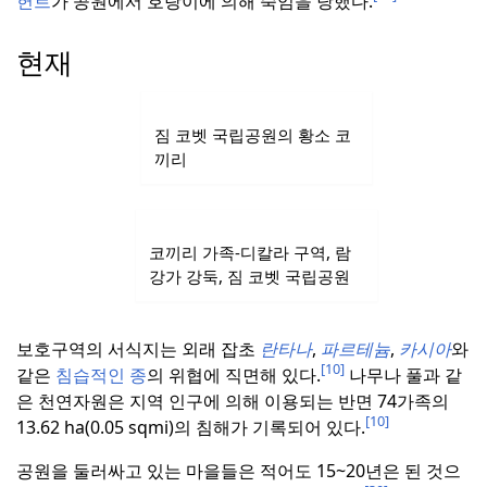
헌트
가 공원에서 호랑이에 의해 죽임을 당했다.
현재
짐 코벳 국립공원의 황소 코
끼리
코끼리 가족-디칼라 구역, 람
강가 강둑, 짐 코벳 국립공원
보호구역의 서식지는 외래 잡초
란타나
,
파르테늄
,
카시아
와
[10]
같은
침습적인 종
의 위협에 직면해 있다.
나무나 풀과 같
은 천연자원은 지역 인구에 의해 이용되는 반면 74가족의
[10]
13.62 ha(0.05 sqmi)의 침해가 기록되어 있다.
공원을 둘러싸고 있는 마을들은 적어도 15~20년은 된 것으