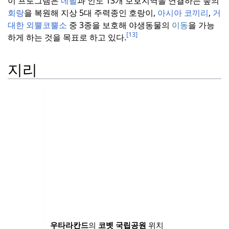
이 프로그램은
네팔
과 인도 13개 보호지역을 연결하는 숲의
회랑
을 복원해 지상 5대 주력종인 호랑이,
아시아 코끼리
,
거
대한 외뿔코뿔소
중 3종을 보호해 야생동물의
이동
을 가능
[13]
하게 하는 것을 목표로 하고 있다.
지리
우타라칸드
의
코벳 국립공원
위치