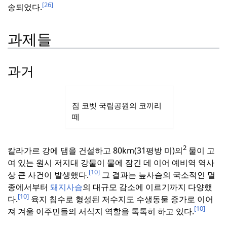
[26]
송되었다.
과제들
과거
짐 코벳 국립공원의 코끼리
떼
2
칼라가르 강에 댐을 건설하고 80km(31평방 미)의
물이 고
여 있는 원시 저지대 강물이 물에 잠긴 데 이어 예비역 역사
[10]
상 큰 사건이 발생했다.
그 결과는 늪사슴의 국소적인 멸
종에서부터
돼지사슴
의 대규모 감소에 이르기까지 다양했
[10]
다.
육지 침수로 형성된 저수지도 수생동물 증가로 이어
[10]
져 겨울 이주민들의 서식지 역할을 톡톡히 하고 있다.