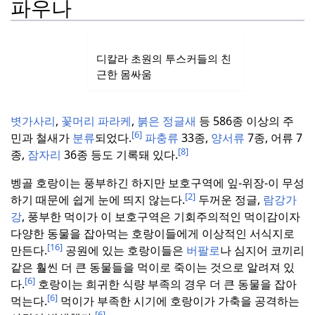
파우나
디칼라 초원의 투스커들의 친
근한 몸싸움
볏가사리
,
꽃머리
파라케
,
붉은
정글새
등 586종 이상의 주
[6]
민과 철새가
분류
되었다.
파충류
33종,
양서류
7종, 어류 7
[8]
종,
잠자리
36종 등도 기록돼 있다.
벵골 호랑이는 풍부하긴 하지만 보호구역에 잎-위장-이 무성
[2]
하기 때문에 쉽게 눈에 띄지 않는다.
두꺼운 정글,
람강가
강
, 풍부한 먹이가 이 보호구역은 기회주의적인 먹이감이자
다양한 동물을 잡아먹는 호랑이들에게 이상적인 서식지로
[16]
만든다.
공원에 있는 호랑이들은
버팔로
나 심지어 코끼리
같은 훨씬 더 큰 동물들을 먹이로 죽이는 것으로 알려져 있
[6]
다.
호랑이는 희귀한 식량 부족의 경우 더 큰 동물을 잡아
[6]
먹는다.
먹이가 부족한 시기에 호랑이가 가축을 공격하는
[6]