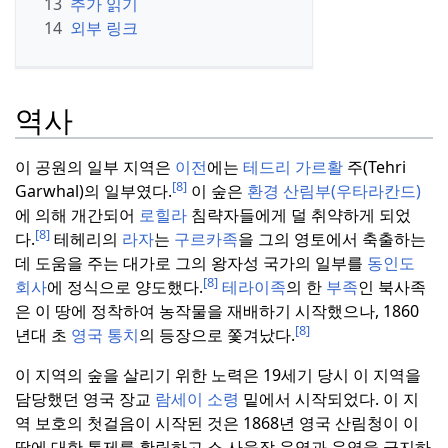
13
추가 읽기
14
외부 링크
역사
이 공원의 일부 지역은
이전
에는
테드리 가르활
주(Tehri
[8]
Garwhal)의 일부였다.
이 숲은
환경 산림부(우타라칸드)
에 의해 개간되어
로힐라
침략자들에게 덜 취약하게 되었
[8]
다.
테헤리의
라자
는
구르카족
을 그의 영토에서 축출하는
데 도움을 주는 대가로 그의 왕자성 국가의 일부를
동인도
[8]
회사
에 정식으로 양도했다.
테라이족
의 한
부족
인 북사족
은 이 땅에 정착하여 농작물을 재배하기 시작했으나, 1860
[8]
년대 초
영국 통치
의 등장으로 쫓겨났다.
이 지역의 숲을 살리기 위한 노력은 19세기 당시 이 지역을
담당했던 영국 장교
람세이 소령
밑에서 시작되었다.
이 지
역 보호의 첫걸음이 시작된 것은 1868년 영국 산림청이 이
땅에 대한 통제를 확립하고 소 사육장 운영과 운영을 금지하