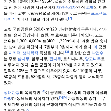
지 거의 10년이 지난 1956년, 설립에 주도적인 역할을 했고
그 전 해에 사망한 사냥꾼이자
자연주의자
인 짐
코벳
의 이름
을 따서
코벳 국립공원
으로 개칭되었다.
그 공원은
프로젝트
[2]
타이거
이니셔티브로 가장 먼저 왔다.
2
코벳 국립공원은 520.8km
(201.1평방mi)의 구릉지대, 강가
벨트, 습지 침강지대, 초원, 큰 호수로 이루어져 있다.
고도
범위는 1,300~4,000피트(400~1,220m)이다.
겨울 밤은 춥지
만 낮이 밝고 화창하다.
7월부터 9월까지 비가 온다.
이
공원
[3]
은
지리적
,
생태학적
특성을 지닌다.
울창한 습윤
낙엽수
는 주로
살나무
, 할두나무,
핍나무
, 로하니나무,
망고나무
로
이루어져 있다.
숲은 공원의 거의 73%를 차지하고 있으며,
면적의 10%는 초원으로 이루어져 있다.
약 110종의 나무,
50종의 포유류, 580종의 새, 25종의 파충류 등이 서식하고
있다.
[4]
생태관광
의 목적지인
이 공원에는 488종의 다양한 식물과
[5]
[6]
다양
한 동물들의 서식지가 있다.
관광활동의 증가는 무
엇보다도 공원의 생태적 균형에 대한 심각한 도전을 계속 제
[7]
기하고 있다.