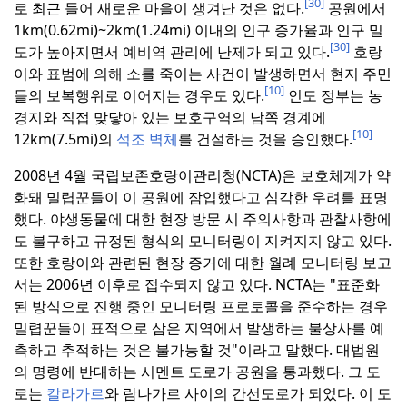
[30]
로 최근 들어 새로운 마을이 생겨난 것은 없다.
공원에서
1km(0.62mi)~2km(1.24mi) 이내의 인구 증가율과 인구 밀
[30]
도가 높아지면서 예비역 관리에 난제가 되고 있다.
호랑
이와 표범에 의해 소를 죽이는 사건이 발생하면서 현지 주민
[10]
들의 보복행위로 이어지는 경우도 있다.
인도 정부는 농
경지와 직접 맞닿아 있는 보호구역의 남쪽 경계에
[10]
12km(7.5mi)의
석조 벽체
를 건설하는 것을 승인했다.
2008년 4월 국립보존호랑이관리청(NCTA)은 보호체계가 약
화돼 밀렵꾼들이 이 공원에 잠입했다고 심각한 우려를 표명
했다.
야생동물에 대한 현장 방문 시 주의사항과 관찰사항에
도 불구하고 규정된 형식의 모니터링이 지켜지지 않고 있다.
또한 호랑이와 관련된 현장 증거에 대한 월례 모니터링 보고
서는 2006년 이후로 접수되지 않고 있다.
NCTA는 "표준화
된 방식으로 진행 중인 모니터링 프로토콜을 준수하는 경우
밀렵꾼들이 표적으로 삼은 지역에서 발생하는 불상사를 예
측하고 추적하는 것은 불가능할 것"이라고 말했다.
대법원
의 명령에 반대하는 시멘트 도로가 공원을 통과했다.
그 도
로는
칼라가르
와 람나가르 사이의 간선도로가 되었다.
이 도