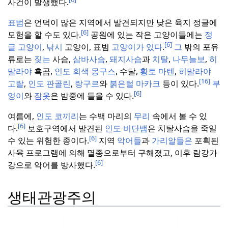
사건이 발생했다.
표범
은 언덕이 많은 지역에서 발견되지만 낮은 육지 정글에
[6]
모험을 할 수도 있다.
공원에 있는 작은 고양이들에는
정
[6]
글
고양이
,
낚시
고양이, 표범
고양이가 있다
.
그
밖의 포유
류로는
짖는
사슴,
삼바사슴
,
돼지사슴
과
치탈
,
나무늘보
,
히
말라야
흑곰,
인도 회색
몽구스
, 수달,
황토 마텐
,
히말라야
[16]
고랄
,
인도 판골린
,
랑구르
와
붉은털 마카크
등이 있다.
부
[6]
엉이
와
잠옷
은 밤중에 들을 수 있다.
여름에,
인도 코끼리
는 수백 마리의
무리
속에서 볼 수 있
[6]
다.
보호구역에서 발견된
인도 비단뱀
은 치탈사슴을 죽일
[6]
수 있는 위험한 종이다.
지역
악어들
과
가리알들은
포획된
사육 프로그램에 의해 멸종으로부터 구해졌고, 이후 람강가
[6]
강으로 악어를 방사했다.
생태관광주의