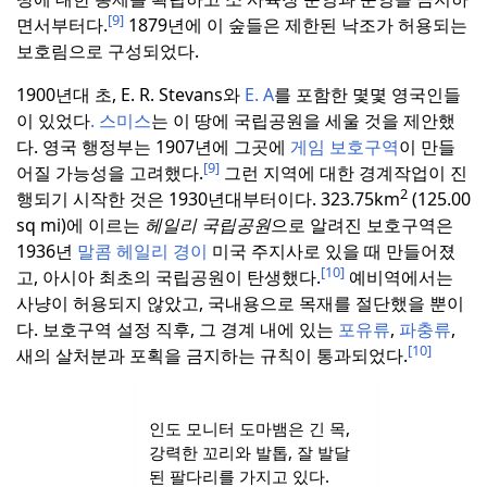
[9]
면서부터다.
1879년에 이 숲들은 제한된 낙조가 허용되는
보호림으로 구성되었다.
1900년대 초, E. R. Stevans와
E. A
를 포함한 몇몇 영국인들
이 있었다
.
스미스
는 이 땅에 국립공원을 세울 것을 제안했
다.
영국 행정부는 1907년에 그곳에
게임 보호구역
이 만들
[9]
어질 가능성을 고려했다.
그런 지역에 대한 경계작업이 진
2
행되기 시작한 것은 1930년대부터이다.
323.75km
(125.00
sq mi)에 이르는
헤일리 국립공원
으로 알려진 보호구역은
1936년
말콤 헤일리 경이
미국 주지사로 있을 때 만들어졌
[10]
고, 아시아 최초의 국립공원이 탄생했다.
예비역에서는
사냥이 허용되지 않았고, 국내용으로 목재를 절단했을 뿐이
다.
보호구역 설정 직후, 그 경계 내에 있는
포유류
,
파충류
,
[10]
새의 살처분과 포획을 금지하는 규칙이 통과되었다.
인도 모니터 도마뱀은 긴 목,
강력한 꼬리와 발톱, 잘 발달
된 팔다리를 가지고 있다.