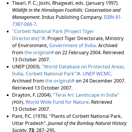
Tiwari, P. C.; Joshi, Bhagwati, eds. (January 1997).
Wildlife in the Himalayan Foothills: Conservation and
Management
. Indus Publishing Company.
ISBN
81-
7387-066-7
.
"Corbett National Park (Project Tiger
Directorate)"
. Project Tiger Directorate, Ministry
of Environment,
Government of India
. Archived
from
the original
on 22 February 2004
. Retrieved
13 October
2007
.
UNEP (2003).
"World Database on Protected Areas,
India, Corbett National Park"
.
UNEP
WCMC
.
Archived from
the original
on 24 December 2007
.
Retrieved
13 October
2007
.
Drayton, F. (2004).
"Terai Arc Landscape in India"
.
World Wide Fund for Nature
. Retrieved
(PDF)
13 October
2007
.
Pant, P.C. (1976). "Plants of Corbett National Park,
Uttar Pradesh".
Journal of the Bombay Natural History
Society
.
73
: 287–295.