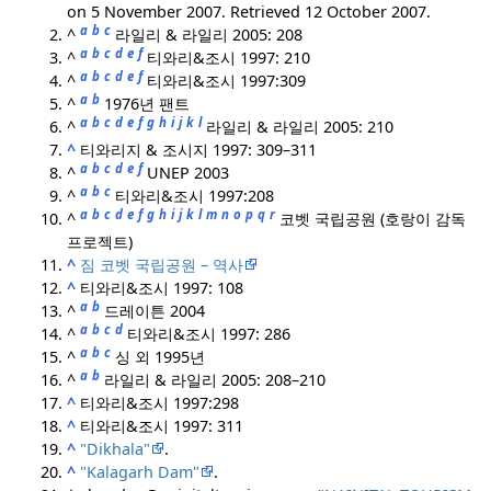
on 5 November 2007
. Retrieved
12 October
2007
.
a
b
c
^
라일리 & 라일리 2005: 208
a
b
c
d
e
f
^
티와리&조시 1997: 210
a
b
c
d
e
f
^
티와리&조시 1997:309
a
b
^
1976년 팬트
a
b
c
d
e
f
g
h
i
j
k
l
^
라일리 & 라일리 2005: 210
^
티와리지 & 조시지 1997: 309–311
a
b
c
d
e
f
^
UNEP 2003
a
b
c
^
티와리&조시 1997:208
a
b
c
d
e
f
g
h
i
j
k
l
m
n
o
p
q
r
^
코벳 국립공원 (호랑이 감독
프로젝트)
^
짐 코벳 국립공원 – 역사
^
티와리&조시 1997: 108
a
b
^
드레이튼 2004
a
b
c
d
^
티와리&조시 1997: 286
a
b
c
^
싱 외 1995년
a
b
^
라일리 & 라일리 2005: 208–210
^
티와리&조시 1997:298
^
티와리&조시 1997: 311
^
"Dikhala"
.
^
"Kalagarh Dam"
.