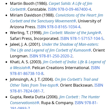
Martin Booth (1986).
Carpet Sahib: A Life of Jim
Corbett
. Constable.
ISBN
978-0-09-467400-4
.
Miriam Davidson (1988).
Convictions of the Heart: Jim
Corbett and the Sanctuary Movement
. University of
Arizona Press.
ISBN
978-0-8165-1034-4
.
Werling, T. (1998).
Jim Corbett: Master of the Jungle
.
Safari Press, Incorporated.
ISBN
978-1-57157-104-5
.
Jaleel, J. A. (2001).
Under the Shadow of Man-eaters:
The Life and Legend of Jim Corbett of Kumaon
. Orient
Longman.
ISBN
978-81-250-2020-2
.
Khati, A. S. (2003).
Jim Corbett of India: Life & Legend of
a Messiah
. Pelican Creations International.
ISBN
978-81-86738-10-8
.
Johnsingh, A. J. T. (2004).
On Jim Corbett's Trail and
Other Tales from Tree-tops
. Orient Blackswan.
ISBN
978-81-7824-081-7
.
Gupta, Reeta Dutta (2006).
Jim Corbett : The Hunter
Conservationist
. Rupa & Company.
ISBN
978-81-
291-0893-7
.