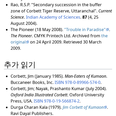
Rao, R.S.P. "Secondary succession in the buffer
zone of Corbett Tiger Reserve, Uttaranchal".
Current
Science
.
Indian Academy of Sciences
.
87
(4, 25
August 2004).
The Pioneer (18 May 2008).
"Trouble in Paradise"
.
The Pioneer
. CMYK Printech Ltd. Archived from
the
original
on 24 April 2009
. Retrieved
30 March
2009
.
추가 읽기
Corbett, Jim (January 1985).
Man-Eaters of Kumaon
.
Buccaneer Books, Inc.
ISBN
978-0-89966-574-0
.
Corbett, Jim; Nayak, Prashanto Kumar (July 2004).
Oxford India Illustrated Corbett
. Oxford University
Press, USA.
ISBN
978-0-19-566874-2
.
Durga Charan Kala (1979).
Jim Corbett of Kumaon
.
Ravi Dayal Publishers.