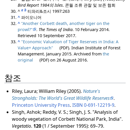
Bird Report 1984의 Isles
.
콘월 조류 관찰 및 보존 협회
a
b
^
티와리&조시 1997:263
^
파이오니어
^
"Another Corbett death, another tiger on the
prowl?"
.
The Times of India
. 10 February 2014
.
Retrieved
10 September
2017
.
^
"Economic Valuation of Tiger Reserves in India: A
Value+ Approach"
(PDF)
. Indian Institute of Forest
Management. January 2015. Archived from
the
original
(PDF)
on 26 August 2016.
참조
Riley, Laura; William Riley (2005).
Nature's
Strongholds: The World's Great Wildlife Reserves
.
Princeton University Press
.
ISBN
0-691-12219-9
.
Singh, Ashok; Reddy, V. S.; Singh, J. S. "Analysis of
woody vegetation of Corbett National Park, India".
Vegetatio
.
120
(1 / September 1995): 69–79.