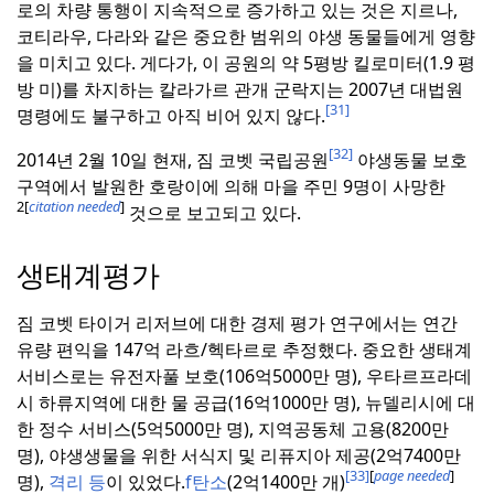
로의 차량 통행이 지속적으로 증가하고 있는 것은 지르나,
코티라우, 다라와 같은 중요한 범위의 야생 동물들에게 영향
을 미치고 있다.
게다가, 이 공원의 약 5평방 킬로미터(1.9 평
방 미)를 차지하는 칼라가르 관개 군락지는 2007년 대법원
[31]
명령에도 불구하고 아직 비어 있지 않다.
[32]
2014년 2월 10일 현재, 짐 코벳 국립공원
야생동물 보호
구역에서 발원한 호랑이에 의해 마을 주민 9명이 사망한
2
[
citation needed
]
것으로 보고되고 있다.
생태계평가
짐 코벳 타이거 리저브에 대한 경제 평가 연구에서는 연간
유량 편익을 147억 라흐/헥타르로 추정했다.
중요한 생태계
서비스로는 유전자풀 보호(106억5000만 명), 우타르프라데
시 하류지역에 대한 물 공급(16억1000만 명), 뉴델리시에 대
한 정수 서비스(5억5000만 명), 지역공동체 고용(8200만
명), 야생생물을 위한 서식지 및 리퓨지아 제공(2억7400만
[33]
[
page needed
]
명),
격리 등
이 있었다.
f탄소
(2억1400만 개)