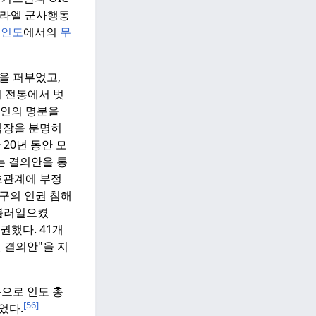
스라엘 군사행동
해
인도
에서의
무
을 퍼부었고,
 전통에서 벗
타인의 명분을
입장을 분명히
20년 동안 모
는 결의안을 통
호관계에 부정
구의 인권 침해
 불러일으켰
권했다. 41개
 결의안"을 지
음으로 인도 총
[56]
었다.