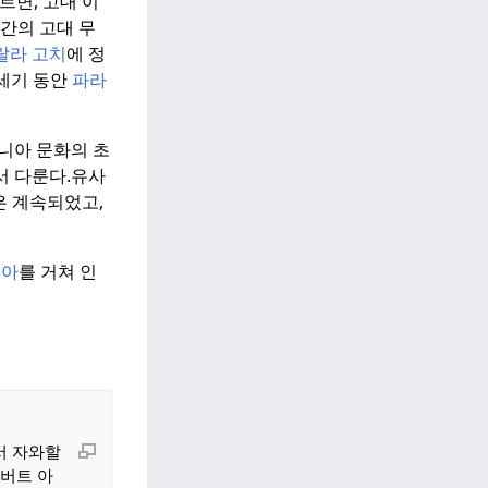
르면, 고대 이
간의 고대 무
랄라
고치
에 정
6세기 동안
파라
니아 문화의 초
서 다룬다.
유사
은 계속되었고,
리아
를 거쳐 인
서 자와할
알버트 아