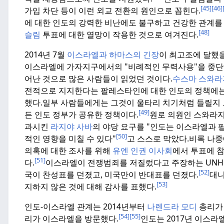
[45]
[46]
가입 차단 등이 이런 외교 전환의 원인으로 꼽힌다.
에 대한 인도의 강력한 비난에도 불구하고 건강한 관계를
[48]
슬림
투표에 대한 열망이 작용한 것으로 여겨진다.
2014년 7월
이스라엘과 하마스의 긴장
이 최고조에 달했을
이스라엘에 가자지구에서의 "비례적인 무력사용"을 중단하
어난 것으로 많은 사람들이 읽었던 것이다.
수스마 스와라
전적으로 지지한다는 팔레스타인에 대한 인도의 정책에는 
했다.
일부 사람들에게는 그것이 울타리 치기처럼 들릴지 모
[49]
든 인도 정부가 공유한 정책이다.
원로 의원인 스와라
과시킨
라지야 사바
의 야당 요구를 "인도는 이스라엘과 
[50]
적인 영향을 미칠 수 있다"
고 스스로 막았다.
비록 나중
의혹에 대한 조사를 위해
유엔 인권 이사회
에서 투표에 
[51]
다.
이스라엘이 전쟁범죄를 저질렀다고 주장하는 UNHR
[52]
국이 찬성표를 던졌고, 미국만이 반대표를 던졌다.
대니
[53]
지하지 않은 것에 대해 감사를 표했다.
인도-이스라엘 관계는 2014년부터
나렌드라 모디
총리가 
[54]
[55]
리가 이스라엘을 방문했다.
인도는 2017년 이스라