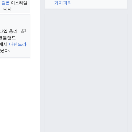
가자파티
 길론
이스라엘
대사
라엘 총리
스코틀랜드
에서
나렌드라
났다.