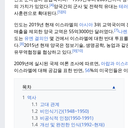
[4]
의 가치가 있었다.
양국간의 군사 및 전략적 유대는
테러
[5]
[6]
사훈련으로 확대된다.
인도는 2019년
현재 이스라엘의
아시아
3위 교역국이며 
[7]
매출을 제외한 양국 교역은
55억3000만
달러였다.
나렌
도는
유엔 결의안
몇 건에서 이스라엘에 대한 반대 투표를
[8]
다.
2015년
현재 양국은 정보기술, 생명공학, 농업과 같
[9]
[10]
유무역협정을 협상하고 있다.
2009년에 실시된 국제 여론 조사에 따르면,
아랍과 이스
이스라엘에 대해 공감을 표한 반면,
56
%의 미국인들은 이
목차
1
역사
1.1
고대 관계
1.2
비인식기간(1948~1950)
1.3
비공식적 인정(1950-1991)
1.4
개선 및 완전한 인식(1992–현재)