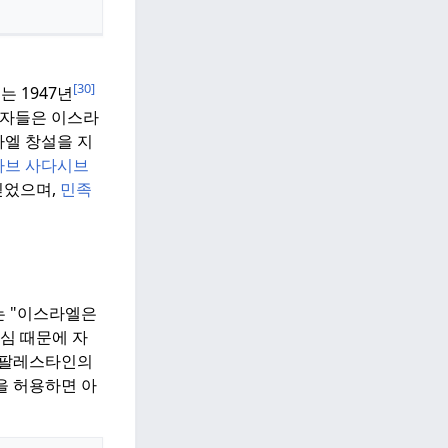
[30]
는 1947년
지자들은 이스라
라엘 창설을 지
하브 사다시브
믿었으며,
민족
는 "이스라엘은
심 때문에 자
 팔레스타인의
을 허용하면 아