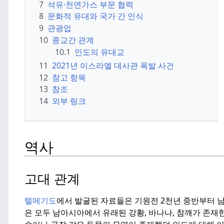
7
석유·천연가스 부문 협력
8
문화적 유대와 국가 간 인식
9
관광업
10
종교간 관계
10.1
인도의 유대교
11
2021년 이스라엘 대사관 폭발 사건
12
참고 항목
13
참조
14
외부 링크
역사
고대 관계
텔메기도
에서 발굴된 자료들은 기원전 2천년 중반부터 
은 모두 남아시아에서 유래된 강황, 바나나, 참깨가 존재