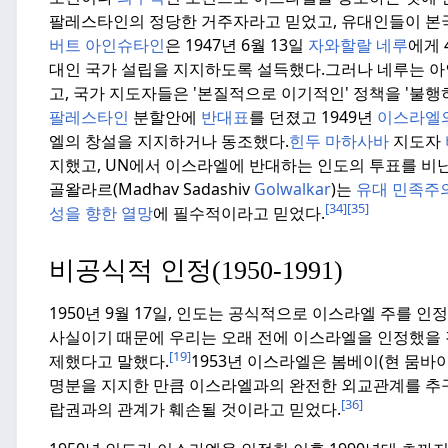
팔레스타인의 정당한 거주자라고 믿었고, 유대인들이 본
버트 아인슈타인
은 1947년 6월 13일
자와할랄 네루
에게 
대인 국가 설립을 지지하도록 설득했다.
그러나 네루는 아
고, 국가 지도자들은 '본질적으로 이기적인' 정책을 '불행
팔레스타인
분할안에
반대표
를 던졌고 1949년
이스라엘의
엘의 창설을 지지하거나 동조했다.
힌두 마하사바
지도자
지했고, UN에서 이스라엘에 반대하는 인도의 투표를 비
골왈라르(Madhav Sadashiv
Golwalkar
)는
유대 민족주
[34]
[35]
성을 향한 열망
에 필수적이라고 믿었다.
비공식적 인정(1950-1991)
1950년 9월 17일, 인도는 공식적으로 이스라엘 주를 인
사실이기 때문에 우리는 오래 전에 이스라엘을 인정했을 
[19]
제했다고 말했다.
1953년 이스라엘은 봄베이(현 뭄바
명분을 지지한 만큼 이스라엘과의 완전한 외교관계를 추구
[36]
랍권과의 관계가 훼손될 것이라고 믿었다.