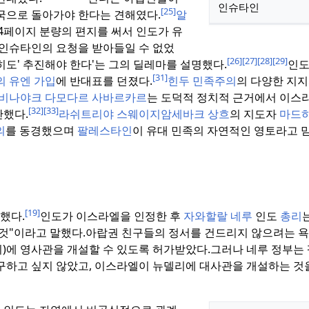
인슈타인
[25]
국으로 돌아가야 한다는 견해였다.
알
4페이지 분량의 편지를 써서 인도가 유
인슈타인의 요청을 받아들일 수 없었
[26]
[27]
[28]
[29]
히도' 추진해야 한다'는 그의 딜레마를 설명했다.
인도
[31]
 유엔 가입
에 반대표를 던졌다.
힌두 민족주의
의 다양한 지
비나야크 다모다르 사바르카르
는 도덕적 정치적 근거에서 이스
[32]
[33]
난했다.
라쉬트리야 스웨이지암세바크 상흐
의 지도자
마드
의
를 동경했으며
팔레스타인
이 유대 민족의 자연적인 영토라고 
[19]
정했다.
인도가 이스라엘을 인정한 후
자와할랄 네루
인도
총리
것"이라고 말했다.
아랍권 친구들의 정서를 건드리지 않으려는 욕
이)에 영사관을 개설할 수 있도록 허가받았다.
그러나 네루 정부는
하고 싶지 않았고, 이스라엘이 뉴델리에 대사관을 개설하는 것