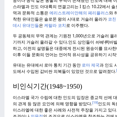
숭이나 공작 같은 동물의 무역이 존재했던 인도에 대해 
스라엘과 인도 아대륙의 연결고리는 I 킹스 10.22에서 솔
역과 문화적 소통은
에리스트레이안해의 페리플러스
와 
착한 유대인들은 솔로몬 왕의 시대로 거슬러 올라가
코친
데시 유대인들
은
케랄라
코치
로 이주했다.
두 공동체의 무역 관계는 기원전 1,000년으로 거슬러 올
기까지 거슬러 올라갈 수 있다.
인도 상인들이
바베루
(바
하고, 이전의 설명들은 대중에게 전시된 원숭이를 묘사한
이후 이들 문화의 언어는 언어적 유사성을 공유하기 시작
유대는 유대에서 로마 통치 기간 동안
로마 제국
과 인도 
도에서 수입된 값비싼 의복들이 있었던 것으로 알려졌다.
비인식기간(1948~1950)
이스라엘 국가 수립에 대한 인도의 입장은 종교적 선에 
[19]
의 관계 등 많은 요인에 의해 영향을 받았다.
인도의 독
이스라엘에 대한 좋은 사례와 사전적 주장을 가지고 있다
조건이나
의무적
인 조건으로 이스라엘을 창조하는 것에 