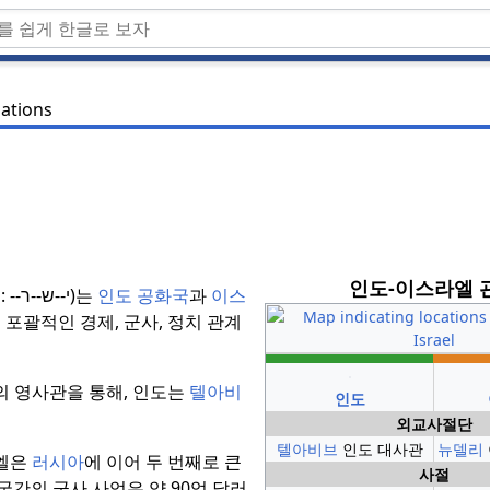
lations
인도-이스라엘 
어
:
י--ש--ר--
)는
인도 공화국
과
이스
포괄적인 경제, 군사, 정치 관계
의 영사관을 통해, 인도는
텔아비
인도
외교사절단
텔아비브
인도 대사관
뉴델리
라엘은
러시아
에 이어 두 번째로 큰
사절
양국간의 군사 사업은 약
90억
달러