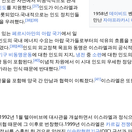
까지 인도는 자연에서 비공식적으로 관계
[37]
인도
를 지원했다.
인도가 이스라엘과
1958년
데이비드
벤
비롯되었다.
국내적으로는 인도 정치인들
만난
자야프라카시
[38]
[39]
을 우려했다.
고 있는
페르시아만의 아랍 국가
에서 일
인도의 국내 에너지 수요는 아랍 국가들로부터의 석유의 흐름을 
[38]
[40]
였다.
인도의 외교정책 목표와 동맹은 이스라엘과의 공식
기구
비동맹운동
에 대한 인도의 지지,
냉전
중
소련
에 대한 인도의
[40]
 등이 포함된다.
이념적 차원에서 이 시대 인도의 우세한 정당
[40]
가라는 인식 때문에 반대했다.
[41]
인물을 포함해 양국 간 만남과 협력이 이뤄졌다.
이스라엘은 또
1992년 1월 텔아비브에 대사관을 개설하면서 이스라엘과 정식으
위협 때문에 그 이후로 번창했다.
1999년 이스라엘은
카르길 전쟁
정서를 소홀히 한 것으로 알려진
이슬람협력기구
(OIC) 구성과 