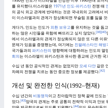
1950년 인도가 이스라엘을 인정한 이후 1990년대 초
를 유지했다.
이스라엘은
1971년 인도-파키스탄
전쟁 때
의 공식 외교 관계에 반대하는 것은 국내외의 고려에서 
이 이스라엘과의 관계가 정상화되면 무슬림 표를 잃을 것
게다가, 인도는 인도가
외환 보유고
를 유지하는 것을 돕
[38]
[40]
하는 많은 시민들을 위험에 빠뜨리고 싶지 않았다.
에서 이스라엘과의 관계가 정상화되지 않은 또 다른 이유
문제가 있음을 증명했는데, 여기에는
친팔레스타인 해방
국가들과의
파키스탄의
영향력에 대항하려는 인도의 열망
회의
는 이스라엘이 파키스탄과 유사한 종교에 근거한 국
수십 년 동안 공식적인 관계는 없었지만
모셰 다얀
같은 
[42]
차례의 전쟁을 치르는 동안 중요한 정보를 제공했다.
개선 및 완전한 인식(1992–현재)
수십 년간의
비동맹적
이고 친아랍적인 정책 끝에 인도는 
[43]
었다.
양국의 관계는 주로 공통의 전략적 이익과 안보 
[44]
약을 제공함으로써 인도를 지원했다.
인도 무슬림들의 