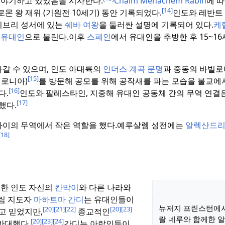
이야기하고 있었음을 시사한다.
Chaim Menachem Rabin
에 따
[14]
로몬 왕 재위 (기원전 10세기) 동안 기록되었다.
인도와 레반트 
히브리 성서에 있는
쉐바 여왕
을 둘러싼 설명에 기록되어 있다.
케
 유대인
으로 불린다.
이후
스페인
에서 유대인을 추방한 후 15~1
라갈 수 있으며, 인도 아대륙의
인더스 계곡 문명
과 중동의 바빌로
[15]
빌로니아)
를 방문해 공모를 위해 공작새를 파는 모습을 불교에
[16]
다.
인도와 팔레스타인, 지중해 유대인 공동체 간의 무역 연결
[17]
했다.
사이의 무역에서 작은 역할을 했다.
예루살렘 성전에는
알렉산드
[18]
대한 인도 자신의
칸막이
와 다른 나라와
립 지도자
마하트마 간디
는 유대인들이
뉴저지 프린스턴에
[20]
[21]
[22]
[20]
[23]
고 믿었지만,
종교적인
랄 네루와 함께한 
[20]
[23]
[24]
반대했다.
간디는 아랍인들이