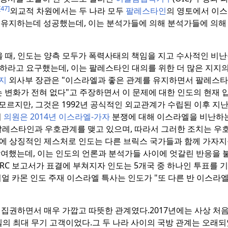
[47]
외교적 차원에서는 두 나라 모두
팔레스타인
의 영토에서 이
 유지하는데 성공했는데, 이는 분석가들에 의해 분석가들에 의
 때, 인도는 양측 모두가 폭력사태의 책임을 지고 수사적인 비난
라고 요구했는데, 이는 팔레스타인 대의를 위한 더 많은 지지의
지
외사부 장관은 "이스라엘과 좋은 관계를 유지하면서 팔레스
변화가 전혀 없다"고 주장하면서 이 문제에 대한 인도의 현재 
르지만, 그것은 1992년 공식적인 외교관계가 수립된 이후 지난 
지
의원은 2014년 이스라엘-가자
분쟁에 대해 이스라엘을 비난하
팔레스타인과 우호관계를 맺고 있으며, 따라서 그러한 조치는 우
에 상징적인 제스처로 인도는 다른 브릭스 국가들과 함께 가자지
참여했는데, 이는 인도의 언론과 분석가들 사이에 엇갈린 반응을
C 보고서가 표결에 부쳐지자 인도는 5개국 중 하나인 투표를 기
얼 카몬 인도 주재 이스라엘 특사는 인도가 "또 다른 반 이스라엘
집권하면서 매우 가깝고 따뜻한 관계였다.
2017년에는 사상 처
엘의 최대 무기 고객이었다.
그 두 나라 사이의 국방 관계는 오래되