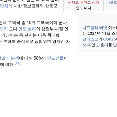
산제프 쿠마르 싱라
나오르
단체
에 대한 정보공유와 합동군
인도 대사
전체 교역국 중 10위 교역국이며 군사
나프탈리 베넷
이스
드라
모디
인도
총리
의 행정부 시절 인
는 2021년 11월 
 기권하는 등 관계는 더욱 확대됐
글래스고
의
COP26
은 분야를 중심으로 광범위한 양자간 자
모디
인도 총리를 만
라엘의 분쟁
에 대해 58%의
인도인들
이
[11]
에 비해,