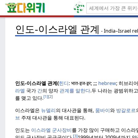
인도-이스라엘 관계
India–Israel re
인도-이스라엘 관계(
힌디
:
भात-इज-इ़र; ;;;
hebrew
;
히브리
라엘
국가
간
의 양자
관계를 말한다
.
두 나라는 광범위하고 
[1]
[2]
를 맺고 있다.
이스라엘은
뉴델리
의 대사관을 통해,
뭄바이
와
방갈로르
브
주재 대사관을 통해 대표된다.
인도는
이스라엘 군사장비
를 가장 많이 구매하고 이스
[3]
인도 군사장비 공급국이다.
1999년부터 2009년까지 