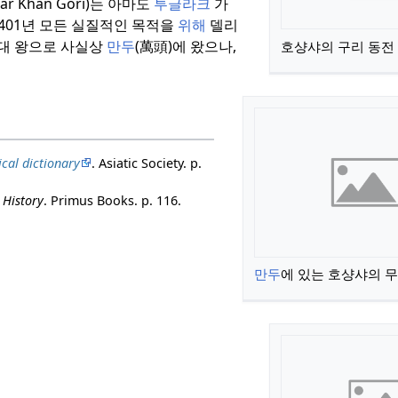
r Khan Gori)는 아마도
투글라크
가
401년 모든 실질적인 목적을
위해
델리
대 왕으로 사실상
만두
(萬頭)에 왔으나,
호샹샤의 구리 동전
ical dictionary
. Asiatic Society. p.
 History
. Primus Books. p. 116.
만두
에 있는 호샹샤의 