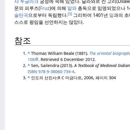
샤 투글라크
궁정에 속해 있었다.
딜라와르 칸 고리(Dilawa
문의 피루즈(
Fruz
)에 의해
말와
총독으로 임명되었으나 1
[3]
술탄국
으로부터 독립했다.
그리하여 1401년
말
과의 초
스스로 왕임을 선언하지는 않았다.
참조
^
Thomas William Beale (1881).
The oriental biograph
108
. Retrieved
6 December
2012
.
^
Sen, Sailendra (2013).
A Textbook of Medieval Indian
ISBN
978-9-38060-734-4
.
^
인도의 선진사:R C 마금다르, 2006, 페이지 304