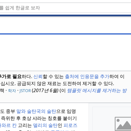
추가로 필요
하다.
신뢰
할 수 있는
출처에 인용문을 추가
하여 이
주십시오.
공급되지 않은 재료는 도전하여 제거할 수 있다.
 책
·
·
(
2017년 6월
)
(이
템플릿 메시지를 제거하는 방
학자
JSTOR
 인도 중부
말와 술탄국의 술탄
으로 임명
 즉위한 후 호상 샤라는 칭호를 붙이기
라와르 칸
고리는
델리의 술탄
인
피로즈