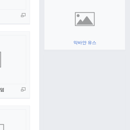
악바얀 유스
무덤