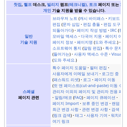
찻집
,
헬프
데스크,
빌리지
펌프
(테크니컬),
토크
페이지 또는
IRC
개인
기술 지원을 받을 수 있습니다.
브라우저 노트
캐시 바이패스
키보드 단
편집
문자 삽입
편집 충돌
편집 도구 모
되돌아가다
페이지 작성 방법
IRC
튜토
모바일 액세스
다국어 지원
페이지 이력
일반
페이지 정보
페이지명
도와 주세요.
인
기술 지원
소프트웨어 통지
알림 편집
특수 문자
들어가는
사용자 액세스 수준
Visual E
도와 주세요.
특수 페이지 도움말
필터 편집
사용자에게 이메일 보내기
로그인 중
패스워드 리셋
로그
페이지 이동
컷 앤 페이스트(cut-and-paste) 이동 수정
관리자 이외의 페이지 및 관리자 전용 페이
스페셜
알림/에코
FAQ
페이지 큐레이션
페이지 관련
페이지 Import
보류 중인 변경
랜덤 페
최근 변경 사항
관련 변경 사항
검색 중
링크 검색
태그
사용자 기여
워치리스
여기 링크