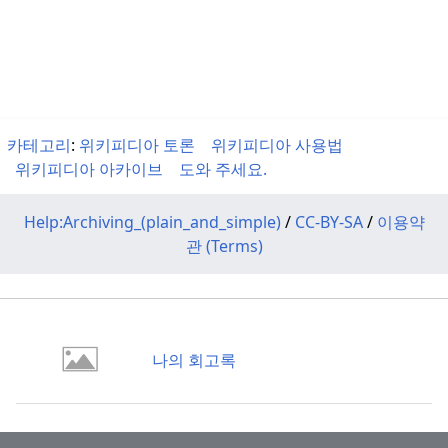
카테고리
:
위키피디아 토론
위키피디아 사용법
위키피디아 아카이브
도와 주세요.
Help:Archiving_(plain_and_simple)
/
CC-BY-SA
/
이용약
관 (Terms)
나의 회고록