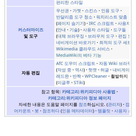
편리한 스타일
우선권
가젯
스킨스
인용 도구
반달리즘 도구 청소
워치리스트 맞춤
페이지 숨기기
IRC 스크립트
사용자 
안내
기술
사용자 스타일
도구들
커스터마이즈
대체 브라우징
브라우저 도구
편집 도
및 도구
네비게이션 바로가기
최적의 도구 세트
Wikimedia 클라우드 서비스
MediaWiki의 베타 기능
AfC 도우미 스크립트
자동 Wiki 브라우저
작성 중
역사
핫캣
허글
내비게이션 
자동 편집
레드완
반짝
WPCleaner
활발하지 않
이글루
STiki
참고 항목:
카테고리:
위키피디아 사용법
카테고리:
위키피디아 정보 페이지
자세한 내용은 도움말 페이지를
참조
하십시오.
관리자
접근
어카운트
봇
참조하다
인용 메타데이터
템플릿
사용자 스