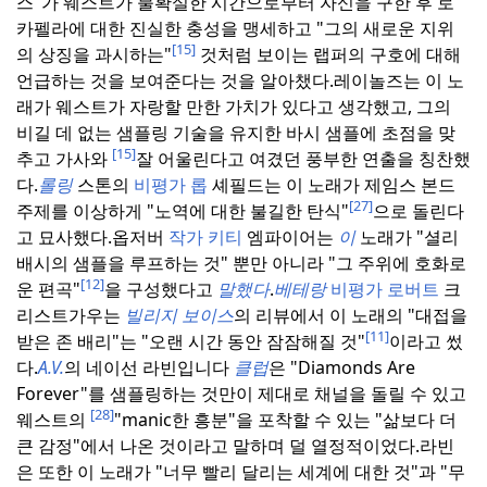
스"가 웨스트가 불확실한 시간으로부터 자신을 구한 후 로
카펠라에 대한 진실한 충성을 맹세하고 "그의 새로운 지위
[15]
의 상징을 과시하는"
것처럼 보이는 랩퍼의 구호에 대해
언급하는 것을 보여준다는 것을 알아챘다.
레이놀즈는 이 노
래가 웨스트가 자랑할 만한 가치가 있다고 생각했고, 그의
비길 데 없는 샘플링 기술을 유지한 바시 샘플에 초점을 맞
[15]
추고 가사와
잘 어울린다고 여겼던 풍부한 연출을 칭찬했
다.
롤링
스톤의
비평가 롭
셰필드는 이 노래가 제임스 본드
[27]
주제를 이상하게 "노역에 대한 불길한 탄식"
으로 돌린다
고 묘사했다.
옵저버
작가 키티
엠파이어는
이
노래가 "셜리
배시의 샘플을 루프하는 것" 뿐만 아니라 "그 주위에 호화로
[12]
운 편곡"
을 구성했다고
말했다
.
베테랑
비평가 로버트
크
리스트가우는
빌리지
보이스
의 리뷰에서 이 노래의 "대접을
[11]
받은 존 배리"는 "오랜 시간 동안 잠잠해질 것"
이라고 썼
다.
A.V.
의 네이선 라빈입니다
클럽
은 "Diamonds Are
Forever"를 샘플링하는 것만이 제대로 채널을 돌릴 수 있고
[28]
웨스트의
"manic한 흥분"을 포착할 수 있는 "삶보다 더
큰 감정"에서 나온 것이라고 말하며 덜 열정적이었다.
라빈
은 또한 이 노래가 "너무 빨리 달리는 세계에 대한 것"과 "무