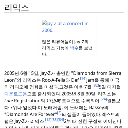
리믹스
많은 리뷰어들이 Jay-Z의
리믹스 기능에
박수
를 보냈
다.
2005년 6월 15일, Jay-Z가 출연한 "Diamonds from Sierra
[14]
Leon"의 리믹스는 Roc-A-Fella와 Def
Jam을 통해 미국
[82]
의 라디오에 영향을 미쳤다.
그것은 이후 7월
5일 디지털
다운로드용
으로 출시되었다.
2005년 8월 30일, 리믹스는
[24]
Late
Registration의
13번째
트랙으로 수록되어
원본보
다 7위나 앞섰다.
이 노래처럼, 이 노래에는 Bassey의
[2]
"Diamonds Are Forever"
의 샘플이 들어있다.
웨스트의
[12]
[83]
[84]
랩은 Jay-Z가 리믹스
2부 때 전한 구절로 이어진다.
리믹스 내내, 피의 다이아몬드 광산에서 많은 민간인의 죽음