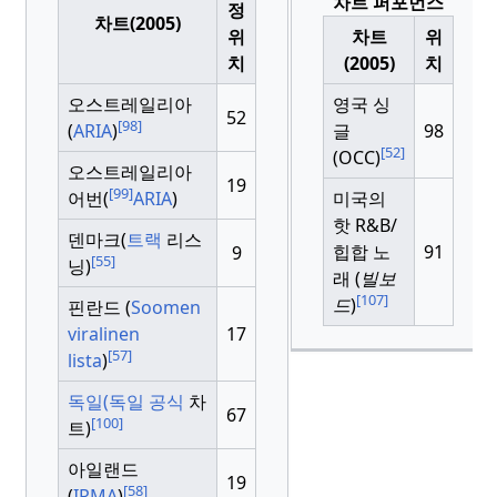
차트 퍼포먼스
정
차트(2005)
위
차트
위
치
(2005)
치
오스트레일리아
영국 싱
52
[98]
(
ARIA
)
글
98
[52]
(OCC)
오스트레일리아
19
[99]
어번(
ARIA
)
미국의
핫 R&B/
덴마크(
트랙
리스
힙합 노
91
9
[55]
닝)
래 (
빌보
[107]
드
)
핀란드 (
Soomen
viralinen
17
[57]
lista
)
독일(독일 공식
차
67
[100]
트)
아일랜드
19
[58]
(
IRMA
)