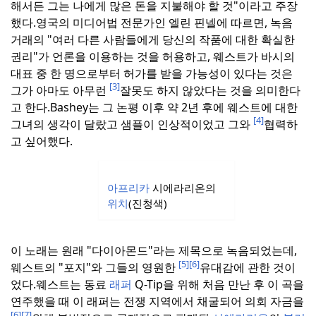
해서든 그는 나에게 많은 돈을 지불해야 할 것"이라고 주장
했다.
영국의 미디어법 전문가인 엘린 핀넬에 따르면, 녹음
거래의 "여러 다른 사람들에게 당신의 작품에 대한 확실한
권리"가 언론을 이용하는 것을 허용하고, 웨스트가 바시의
대표 중 한 명으로부터 허가를 받을 가능성이 있다는 것은
[3]
그가 아마도 아무런
잘못도 하지 않았다는 것을 의미한다
고 한다.
Bashey는 그 논평 이후 약 2년 후에 웨스트에 대한
[4]
그녀의 생각이 달랐고 샘플이 인상적이었고 그와
협력하
고 싶어했다.
아프리카
시에라리온의
위치
(진청색)
이 노래는 원래 "다이아몬드"라는 제목으로 녹음되었는데,
[5]
[6]
웨스트의 "포지"와 그들의 영원한
유대감에 관한 것이
었다.
웨스트는 동료
래퍼
Q-Tip을 위해 처음 만난 후 이 곡을
연주했을 때 이 래퍼는 전쟁 지역에서 채굴되어 의회 자금을
[6]
[7]