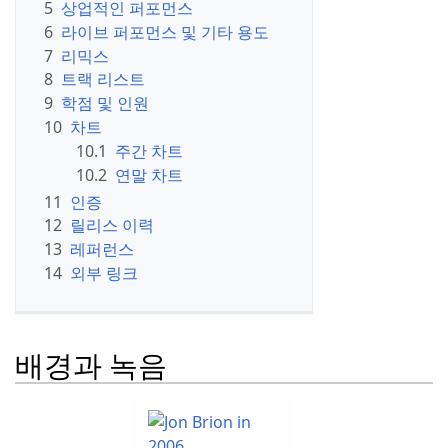
5
상업적인 퍼포먼스
6
라이브 퍼포먼스 및 기타 용도
7
리믹스
8
트랙 리스트
9
학점 및 인원
10
차트
10.1
주간 차트
10.2
연말 차트
11
인증
12
릴리스 이력
13
레퍼런스
14
외부 링크
배경과 녹음