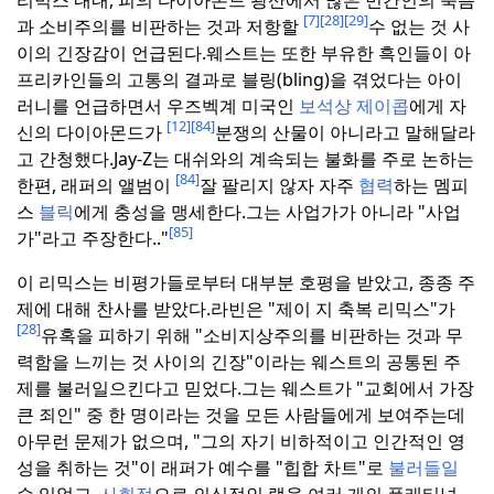
[7]
[28]
[29]
과 소비주의를 비판하는 것과 저항할
수 없는 것 사
이의 긴장감이 언급된다.
웨스트는 또한 부유한 흑인들이 아
프리카인들의 고통의 결과로 블링(bling)을 겪었다는 아이
러니를 언급하면서 우즈벡계 미국인
보석상 제이콥
에게 자
[12]
[84]
신의 다이아몬드가
분쟁의 산물이 아니라고 말해달라
고 간청했다.
Jay-Z는 대쉬와의 계속되는 불화를 주로 논하는
[84]
한편, 래퍼의 앨범이
잘 팔리지 않자 자주
협력
하는 멤피
스
블릭
에게 충성을 맹세한다.
그는 사업가가 아니라 "사업
[85]
가"라고 주장한다.
."
이 리믹스는 비평가들로부터 대부분 호평을 받았고, 종종 주
제에 대해 찬사를 받았다.
라빈은 "제이 지 축복 리믹스"가
[28]
유혹을 피하기 위해 "소비지상주의를 비판하는 것과 무
력함을 느끼는 것 사이의 긴장"이라는 웨스트의 공통된 주
제를 불러일으킨다고 믿었다.
그는 웨스트가 "교회에서 가장
큰 죄인" 중 한 명이라는 것을 모든 사람들에게 보여주는데
아무런 문제가 없으며, "그의 자기 비하적이고 인간적인 영
성을 취하는 것"이 래퍼가 예수를 "힙합 차트"로
불러들일
수 있었고,
사회적
으로 의식적인 랩을 여러 개의 플래티넘