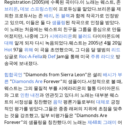
Registration (2005)에 수록된 곡이다.
이 노래는 웨스트, 존
브리온
,
데보 스프링스틴
이 프로듀싱을 맡았다.
브리온을 제
외한 프로듀서는 존
배리
,
돈
블랙
과 함께 작곡가로 인정받
고 있으며, 이들은 둘 다
샘플링
된 작곡으로 인정을 받았다.
이 노래는 처음에는 웨스트의 친구들 그룹을 중심으로 만들
어졌지만, 나중에 그가
시에라리온
의
블러드
다이아몬드에
대해
알게 되자 다시 녹음되었다.
웨스트는 2005년 4월 20일
Hot
97을
위해
이 곡을 초연했으며, 그 다음 달 앨범의
리드
싱글로
Roc-A-Fella
와
Def
Jam을 통해 미국
주류 라디오
방
송국에 보내졌다.
힙합곡인
"Diamonds from Sierra Leon"은 셜리
배시가 부
른
"
Diamonds Are
Forever"의 샘플이다.
서정적으로 볼 때,
웨스트는 그의 물질적 부를 시에라리온의 혈통 다이아몬드
와 그로
인한 내전
과 연관짓고 있다.
이 노래는 대부분 웨스
트의 서정성을 칭찬했던
음악
평론가들로부터
대체로
긍정
적인 평가를 받았다.
그들은 종종 래퍼의 지위에 초점을 맞추
는 것을 강조했고, 일부 비평가들은 "Diamonds Are
Forever"의 샘플링을 칭찬했다.
이 노래는
제48회 그래미
어