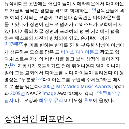
뮤직비디오 초반에는 어린이들이 시에라리온에서 다이아몬
[36]
드 채굴의 끔찍한 경험을 겪으며 학대하는
감독관들에 의
해 예의주시되는 모습이 그려진다.
감독관은 다이아몬드를
들고 있다가 장면이 산으로 넘어가고 웨스트가 교회에서 서
있다.
아이들의 채굴 장면과 프라하의 텅 빈 거리에서 랩을
하는 웨스트의 사진이 병치되어 있고, 손가락에 끼인
[14]
[36]
[37]
후 피로 변하는 반지를 낀 한 부유한 남성이 여성에
게 청혼하는 모습을 담은 드
비어스 다이아몬드
광고도 있
다.
웨스트는 자신의 비싼 차를 몰고 보석 상점에 들어가지
[36]
만,
자동차가 충돌하기도 전에 튀어나온다.
얼마 지나지
않아 그는 교회에서 피아노를 치며 아이들이 달려온다.
이 동
[36]
영상은 "무분쟁
다이아몬드를 구입해 주세요"라는 메시
지로 끝을 맺는다.
2006년 MTV Video Music Awards
Japan
[35]
[38]
과
2005년
NAACP
Image
Awards에서 각각
최우수
남자
비디오상과
최우수 뮤직
비디오상
후보
에 올랐다.
상업적인 퍼포먼스