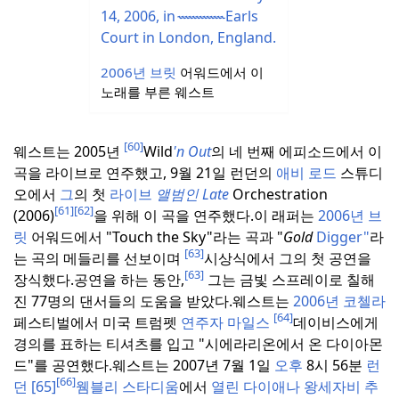
2006년 브릿
어워드에서 이
노래를 부른 웨스트
[60]
웨스트는 2005년
Wild
'n
Out
의 네 번째 에피소드에서 이
곡을 라이브로 연주했고, 9월 21일 런던의
애비 로드
스튜디
오에서
그
의 첫
라이브
앨범인 Late
Orchestration
[61]
[62]
(2006)
을 위해 이 곡을 연주했다.
이 래퍼는
2006년 브
릿
어워드에서 "Touch the Sky"라는 곡과 "
Gold
Digger"
라
[63]
는 곡의 메들리를 선보이며
시상식에서 그의 첫 공연을
[63]
장식했다.
공연을 하는 동안,
그는 금빛 스프레이로 칠해
진 77명의 댄서들의 도움을 받았다.
웨스트는
2006년 코첼라
[64]
페스티벌에서 미국 트럼펫
연주자 마일스
데이비스에게
경의를 표하는 티셔츠를 입고 "시에라리온에서 온 다이아몬
드"를 공연했다.
웨스트는 2007년 7월 1일
오후
8시 56분
런
[66]
던
[65]
웸블리
스타디움
에서
열린
다이애나
왕세자비 추