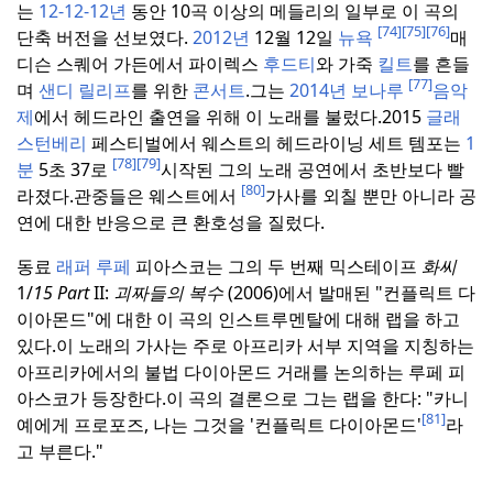
는
12-12-12년
동안 10곡 이상의 메들리의 일부로 이 곡의
[74]
[75]
[76]
단축 버전을 선보였다.
2012년
12월 12일
뉴욕
매
디슨 스퀘어 가든에서 파이렉스
후드티
와 가죽
킬트
를 흔들
[77]
며
샌디
릴리프
를 위한
콘서트
.
그는
2014년 보나루
음악
제
에서 헤드라인 출연을 위해 이 노래를 불렀다.
2015
글래
스턴베리
페스티벌에서 웨스트의 헤드라이닝 세트 템포는
1
[78]
[79]
분
5초 37로
시작된 그의 노래 공연에서 초반보다 빨
[80]
라졌다.
관중들은 웨스트에서
가사를 외칠 뿐만 아니라 공
연에 대한 반응으로 큰 환호성을 질렀다.
동료
래퍼 루페
피아스코는 그의 두 번째 믹스테이프
화씨
1/
15 Part
II:
괴짜들의 복수
(2006)에서 발매된 "컨플릭트 다
이아몬드"에 대한 이 곡의 인스트루멘탈에 대해 랩을 하고
있다.
이 노래의 가사는 주로 아프리카 서부 지역을 지칭하는
아프리카에서의 불법 다이아몬드 거래를 논의하는 루페 피
아스코가 등장한다.
이 곡의 결론으로 그는 랩을 한다: "카니
[81]
예에게 프로포즈, 나는 그것을 '컨플릭트 다이아몬드'
라
고 부른다."