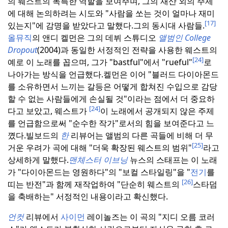
의 웨스트의 독특한 역할을 보여주며, 그의 재산 외의 주제
에 대해 논의하려는 시도와 "사람을 쏘는 것이 얼마나 재미
[17]
있는지"에 감명을 받았다고 말했다.
그의 동시대 사람들.
올뮤직
의 앤디 켈먼은 그의 데뷔 스튜디오
앨범인 College
Dropout
(2004)과 동일한 서정적인 전략을 사용한 웨스트의
[24]
예로 이 노래를 꼽으며, 그가 "bastful"에서 "rueful"
로
나아가는 방식을 언급했다.
켈먼은 이어 "블러드 다이아몬드
를 소유하면서 느끼는 갈등은 어떻게 합쳐진 수입으로 감당
할 수 없는 사람들에게 손실될 것"이라는 점에서 더 중요하
[24]
다고 보았고, 웨스트가
이 노래에서 공개되지 않은 주제
를 언급함으로써 "순수한 작가"로서의 힘을 보여준다고 느
꼈다.
빌보드의
한
리뷰어는 앨범의 다른 곡들에 비해 더 무
[25]
거운 우려가 곡에 대해 "더욱 확장된 웨스트의 범위"
라고
상세하게 말했다.
맨체스터 이브닝
뉴스의 스태프는 이 노래
가 "다이아몬드는 영원하다"의 "보컬 스타일링"을 "
전기
를
[26]
띠는 반전"과 함께 재작업하여 "단순히 웨스트의
스타덤
을 축배하는" 서정적인 내용이라고 확신했다.
언컷
리뷰에서
사이먼
레이놀즈는 이 곡의 "지디 오름 코러