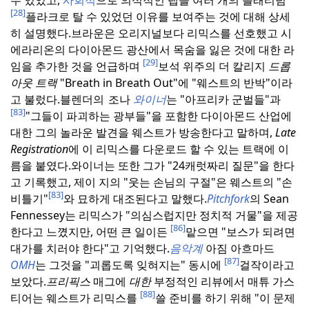
[28]
플라크로 탈 수 있었던 이유를 보여주는 것에 대해 상세
히 설명했다.
브라운은 오리지널보다 리믹스를 선호했고 시
에라리온의 다이아몬드 광산에서 목숨을 잃은 것에 대한 라
[29]
임을 추가한 것을 언급하며
보석 위주의 더 칼리지
드롭
아웃 트랙
"Breath in Breath Out"에 "웨스트의 반박"이라
고 불렀다.
블렌더의
조나
와이너
는 "아프리카 군벌들"과
[83]
"그들이 파괴하는 광부들"을 포함한 다이아몬드 산업에
대한 그의 놀라운 발견을 웨스트가 방송한다고 말하며,
Late
Registration
에 이 리믹스를 다운로드 할 수 있는 트랙에 이
름을 붙였다.
와이너는 또한 그가 "24캐럿짜리 질문"을 한다
고 기록했고, 제이 지의 "웃는 손님의 구절"은 웨스트의 "손
[83]
비틀기"
와 묘하게 대조된다고 말했다.
Pitchfork
의 Sean
Fennessey는 리믹스가 "의심스럽지만 정치적 거물"을 제공
[86]
한다고 느꼈지만, 어떤 큰 일이든
맡으면 "보스가 되려면
대가를 치러야 한다"고 기억했다.
음악계
아짐 아흐마드
[87]
OMH
는 그것을 "괴롭도록 잊혀지는" 동시에
걸작이라고
보았다.
프리픽스
매그에
대한
부정적인 리뷰에서 매튜 가스
[88]
티어는 웨스트가 리믹스를
쓸 준비를 하기 위해 "이 문제