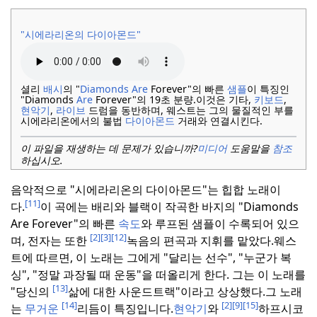
"시에라리온의 다이아몬드"
셜리
배시
의 "
Diamonds Are
Forever"의 빠른
샘플
이 특징인
"Diamonds
Are
Forever"의 19초 분량.
이것은 기타,
키보드
,
현악기
,
라이브
드럼을 동반하며, 웨스트는 그의 물질적인 부를
시에라리온에서의 불법
다이아몬드
거래와 연결시킨다.
이 파일을 재생하는 데 문제가 있습니까?
미디어
도움말을
참조
하십시오.
음악적으로 "시에라리온의 다이아몬드"는 힙합 노래이
[11]
다.
이 곡에는 배리와 블랙이 작곡한 바지의 "Diamonds
Are Forever"의 빠른
속도
와 루프된 샘플이 수록되어 있으
[2]
[3]
[12]
며, 전자는 또한
녹음의 편곡과 지휘를 맡았다.
웨스
트에 따르면, 이 노래는 그에게 "달리는 선수", "누군가 복
싱", "정말 과장될 때 운동"을 떠올리게 한다. 그는 이 노래를
[13]
"당신의
삶에 대한 사운드트랙"이라고 상상했다.
그 노래
[14]
[2]
[9]
[15]
는
무거운
리듬이 특징입니다.
현악기
와
하프시코