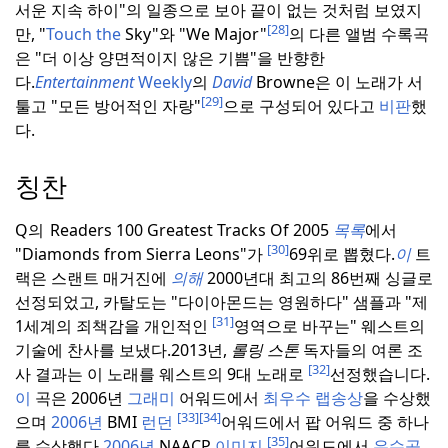
서운 지속 하이"의 일종으로 보아 끝이 없는 것처럼 보였지
[28]
만, "
Touch the
Sky"와 "We Major"
의 다른 앨범 수록곡
은 "더 이상 양면적이지 않은 기쁨"을 반향한
다.
Entertainment
Weekly
의
David
Browne은 이 노래가 서
[29]
툴고 "모든 방어적인 자랑"
으로 구성되어 있다고
비판
했
다.
칭찬
Q의
Readers 100 Greatest Tracks Of 2005
목록
에서
[30]
"Diamonds from Sierra Leons"가
69위로 뽑혔다.
이
트
랙은 스랜트 매거진에
의해
2000년대 최고의 86번째 싱글로
선정되었고, 카탈도는 "다이아몬드는 영원하다" 샘플과 "제
[31]
1세계의 죄책감을 개인적인
영역으로 바꾸는" 웨스트의
기술에 찬사를 보냈다.
2013년,
롤링 스톤
독자들의 여론 조
[32]
사 결과는 이 노래를 웨스트의 9대 노래로
선정했습니다.
이
곡은 2006년
그래미
어워드에서
최우수 랩송상
을 수상했
[33]
[34]
으며
2006년
BMI
런던
어워드에서 팝 어워드 중 하나
[35]
를 수상했다.
2006년
NAACP
이미지
어워드에서
우수곡