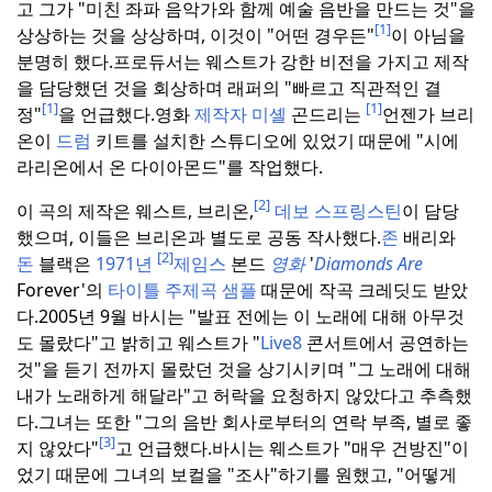
고 그가 "미친 좌파 음악가와 함께 예술 음반을 만드는 것"을
[1]
상상하는 것을 상상하며, 이것이 "어떤 경우든"
이 아님을
분명히 했다.
프로듀서는 웨스트가 강한 비전을 가지고 제작
을 담당했던 것을 회상하며 래퍼의 "빠르고 직관적인 결
[1]
[1]
정"
을 언급했다.
영화
제작자 미셸
곤드리는
언젠가 브리
온이
드럼
키트를 설치한 스튜디오에 있었기 때문에 "시에
라리온에서 온 다이아몬드"를 작업했다.
[2]
이 곡의 제작은 웨스트, 브리온,
데보 스프링스틴
이 담당
했으며, 이들은 브리온과 별도로 공동 작사했다.
존
배리와
[2]
돈
블랙은
1971년
제임스
본드
영화
'
Diamonds Are
Forever'의
타이틀 주제곡
샘플
때문에 작곡 크레딧도 받았
다.
2005년 9월 바시는 "발표 전에는 이 노래에 대해 아무것
도 몰랐다"고 밝히고 웨스트가 "
Live8
콘서트에서 공연하는
것"을 듣기 전까지 몰랐던 것을 상기시키며 "그 노래에 대해
내가 노래하게 해달라"고 허락을 요청하지 않았다고 추측했
다.
그녀는 또한 "그의 음반 회사로부터의 연락 부족, 별로 좋
[3]
지 않았다"
고 언급했다.
바시는 웨스트가 "매우 건방진"이
었기 때문에 그녀의 보컬을 "조사"하기를 원했고, "어떻게