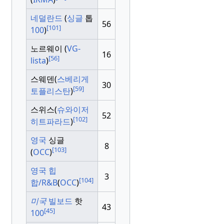
네덜란드
(
싱글
톱
56
[101]
100
)
노르웨이 (
VG-
16
[56]
lista
)
스웨덴(
스베리게
30
[59]
토플리스탄
)
스위스(
슈와이저
52
[102]
히트파라드
)
영국
싱글
8
[103]
(
OCC
)
영국 힙
3
[104]
합/R&B
(
OCC
)
미국
빌보드
핫
43
[45]
100