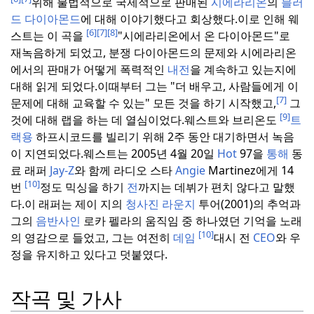
위해 불법적으로 국제적으로 판매된
시에라리온
의
블러
드 다이아몬드
에 대해 이야기했다고 회상했다.
이로 인해 웨
[6]
[7]
[8]
스트는 이 곡을
"시에라리온에서 온 다이아몬드"로
재녹음하게 되었고, 분쟁 다이아몬드의 문제와 시에라리온
에서의 판매가 어떻게 폭력적인
내전
을 계속하고 있는지에
대해 읽게 되었다.
이때부터 그는 "더 배우고, 사람들에게 이
[7]
문제에 대해 교육할 수 있는" 모든 것을 하기 시작했고,
그
[9]
것에 대해 랩을 하는 데 열심이었다.
웨스트와 브리온도
트
랙용
하프시코드를 빌리기 위해 2주 동안 대기하면서 녹음
이 지연되었다.
웨스트는 2005년 4월 20일
Hot
97을
통해
동
료 래퍼
Jay-Z
와 함께 라디오 스타
Angie
Martinez에게 14
[10]
번
정도 믹싱을 하기
전
까지는 데뷔가 편치 않다고 말했
다.
이 래퍼는 제이 지의
청사진 라운지
투어(2001)의 추억과
그의
음반사인
로카 펠라의 움직임 중 하나였던 기억을 노래
[10]
의 영감으로 들었고, 그는 여전히
데임
대시 전
CEO
와 우
정을 유지하고 있다고 덧붙였다.
작곡 및 가사