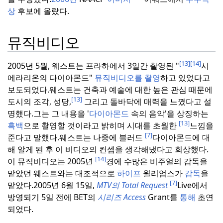
상
후보에 올랐다.
뮤직비디오
[13]
[14]
2005년 5월, 웨스트는 프라하에서 3일간 촬영된 "
시
에라리온의 다이아몬드"
뮤직비디오를 촬영
하고 있었다고
보도되었다.
웨스트는 건축과 예술에 대한 높은 관심 때문에
[13]
도시의 조각, 성당,
그리고 돌바닥에 매력을 느꼈다고 설
명했다.
그는 그 내용을 '
다이아몬드
속의 음악'을 상징하는
[13]
흑백
으로 촬영할 것이라고 밝히며 시대를 초월한
느낌을
[7]
준다고 말했다.
웨스트는 나중에 블러드
다이아몬드에 대
해 알게 된 후 이 비디오의 컨셉을 생각해냈다고 회상했다.
[14]
이 뮤직비디오는 2005년
경에 수많은 비주얼의 감독을
맡았던 웨스트와는 대조적으로
하이프
윌리엄스가
감독
을
[7]
맡았다.
2005년 6월 15일,
MTV의 Total Request
Live에서
방영되기 5일 전에 BET의
시리즈 Access
Grant를
통해
초연
되었다.