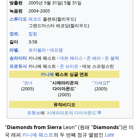
방출된
2005년 5월 31일(
5월 31일
녹음된
2004-2005
스튜디오
레코드
플랜트(할리우드)
그랜드마스터 레코딩(할리우드)
장르.
힙합
길이
3
:
58
라벨.
로카펠라
데프잼
송라이터
카니예 웨스트
데본 해리스
존 배리
돈 블랙
프로듀서
카니예 웨스트
존 브리온
데보 스프링스틴
카니예
웨스트 싱글 연표
'
코너
"
시에라리온의
"가세요
!"
(2005)
다이아몬드
"
(2005)
(2005)
뮤직비디오
유튜브
에
'시에라리온의 다이아몬드'
"
Diamonds from Sierra
Leon" (원래 "
Diamonds
")은 미
국 래퍼
카니예 웨스트
의 두 번째 정규 앨범인
Late