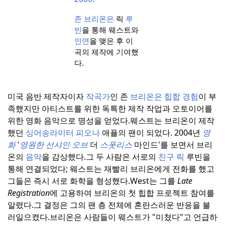
존 브리온은
릭
루
빈
을 통해 웨스트와
인연
을 맺은 후 이
곡의 제작에 기여했
다.
미국 음반 제작자이자
작곡가
인 존
브리온은
힙합 경험
이 부
족했지만 아티스트를 위한 독특한 제작 작업과 오토이어를
위한 영화 음악으로 명성을 얻었다.
웨스트는 브리온이 제작
했던
싱어송라이터 피오나
애플의 팬이 되었다. 2004년
영
화
'
영원한 선샤인 오브
더
스폿리스
마인드'를 보면서 브리
온의
음악
을 감상했다.
그 두 사람은 서로의
친구 릭
루빈을
통해 연결되었다; 웨스트는 재빨리 브리온에게 전화를 했고
그들은 즉시 서로 화학을 형성했다.
West는 그를
Late
Registration
에 고용하여 브리온의 첫 힙합 프로젝트 참여를
알렸다.그 결정은 그의 팬 층 전체에 혼란스러운 반응을 불
러일으켰다.
브리온은 사람들이 웨스트가 "미쳤다"고 언급하