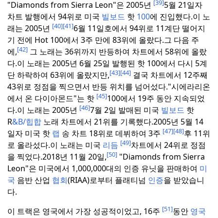
[39]
"Diamonds from Sierra Leon"은 2005년
5월 21일자
차트 발행에서 94위로 미국
빌보드
핫
100
에 진입했다.
이 노
[40]
[41]
래는 2005년
6월 11일호에서 94위로 11계단 떨어지
기 전에 Hot 100에서 3주 만에 83위에 올랐다.
그 다음 주
[42]
에,
그 노래는 36위까지 반등하여 차트에서 58위에 올랐
다.
이 노래는 2005년 6월 25일 발행된 핫 100에서 다시 5계
[43]
[44]
단 하락하여 63위에 올랐지만,
결국 차트에서 12주째
43위로 정점을 찍으면서 반등 위치를 넘어섰다.
"시에라리온
[45]
에서 온 다이아몬드"는 핫
100에서 19주 동안 지속되었
[46]
다.
이 노래는 2005년
7월 2일 발매된 미국
빌보드
핫
R
&B/힙합
노래 차트에서 21위를 기록했다.
2005년 5월 14
[47]
[48]
일자 미국 핫
랩
송 차트 18위로 데뷔하여 3주
후 11위
[49]
로 올라섰다.
이 노래는 미국
리듬
차트에서 24위로 정점
[50]
을 찍었다.
2018년 11월 20일,
"Diamonds from Sierra
Leon"은 미국에서 1,000,000대의 인증 유닛을 판매하여
미
국
음반 산업
협회
(RIAA)로부터 플래티넘
인증
을 받았습니
다.
[51]
이 트랙은 영국에서 가장 성공적이었고, 16주
동안
영국