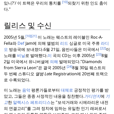
[10]
있니?'/ 이 트랙은 우리의 통치를
되찾기 위한 인도 춤이
다."
릴리스 및 수신
[10]
[21]
2005년 5월,
이 노래는 웨스트의 레이블인 Roc-A-
Fella와
Def
Jam에 의해 앨범의
리드
싱글로 미국 주류
라디
[22]
오
방송국에 보내졌다.
6월 21일, 음반사들은 미국에서
이
[23]
노래를
비닐
로 발매했다.
이
곡의 CD는 이후 2005년
8월
2일 미국에서 유니버셜에
의해
발매되었다.
"Diamonds
[24]
from Sierra Leon"은 결국 2005년
8월 30일 웨스트의
두 번째 스튜디오
앨범 Late
Registration에 20번째 트랙으
로 수록되었다.
이 노래는
음악
평론가들로부터
대체로
긍정적인 평가를 받
았고, 그들은 종종 서정적인 내용을 칭찬했다.
가디언지
에
기
고
한
알렉시스 페트리디스
는 "보석거래와 시에라리온 내전
의 연결고리"를 그려 정치에 임하는 유일한 인기 래퍼로서