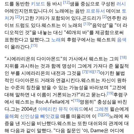
[12]
드를 동반한
키보드
등 바시
샘플 중심으로 구성된
러시
어레인지먼트입니다.
이 노래에는 음반
프로듀서
데이브
토
[2]
[2]
저
가
기고한 기타가 포함되어 있다.
곤드리가
연주한 라
[13]
이브 드럼도 있다.
웨스트는 이 노래의
"음악성"을 "더 라
디오적인 것"을 내놓는 대신 "40개의 바"를 제공함으로써
표현한다고 말했다.
그
노래
의 후렴구에서는 웨스트의
음색
[15]
이 올라간다.
[18]
"시에라리온의 다이아몬드"의 가사에서 웨스트는 그의
지위를 과시하는 것과 함께 명성이 그에게 가져다 준 물질적
[7]
[16]
[17]
인 부를 시에라리온의 내전과 그것을
야기한 불법
적인 다이아몬드 거래와 연결시킨다.
웨스트는 자신이 원하
는 수준의 칭찬을 받을 수 있는 가능성을 바라보며 "고전에
[19]
대해 말하면 내 이름이 거론되는가?"라고 묻는다.
후렴구
[15]
에서 웨스트는 Roc-A-Fella에게 "
영원히" 충성심을 바친
다.
그는 2004년
아메리칸 뮤직 어워드
에서
그레첸
윌슨에게
[5]
[20]
올해
의
신인상을 빼앗겼을
때를 떠올리며 이
노래에 짜
증을 낸 자신을 비난했다.
웨스트는 또한 대쉬와의 관계에 대
해 다음과 같이 말했다. "다음 질문인 '야, Dame은 어디에