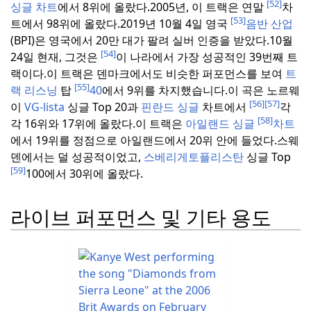
[52]
싱글 차트
에서 8위에 올랐다.
2005년, 이 트랙은 연말
차
[53]
트에서 98위에 올랐다.
2019년 10월 4일 영국
음반 산업
(BPI)은 영국에서 20만 대가 팔려 실버 인증을 받았다.
10월
[54]
24일 현재, 그것은
이 나라에서 가장 성공적인 39번째 트
랙이다.
이 트랙은 덴마크에서도 비슷한 퍼포먼스를 보여
트
[55]
랙 리스닝
탑
40
에서 9위를 차지했습니다.
이 곡은 노르웨
[56]
[57]
이
VG-lista
싱글 Top 20과
핀란드 싱글
차트에서
각
[58]
각 16위와 17위에 올랐다.
이 트랙은
아일랜드 싱글
차트
에서 19위를 정점으로 아일랜드에서 20위 안에 들었다.
스웨
덴에서는 덜 성공적이었고,
스베리게토플리스탄
싱글 Top
[59]
100에서 30위에 올랐다.
라이브 퍼포먼스 및 기타 용도