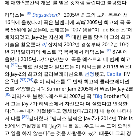
에 대한 5분간의 개요"를 받은 것처럼 들린다고 불평했다.
[89]
리믹스는
Dagsavisen
의
2005년 최고의 노래 목록에서
16위에 올랐다.
이 곡은 블렌더에
의해
2005년 최고의 곡 목
록 55위에 올랐는데, 스태프는 "007 샘플"이 "de Beeres"에
[90]
배치되었고, Jay-Z는 자신에
대한 운을 맞추며 그의 최고
기술을 활용했다.
이
잡지의 2002년 결성부터 2012년 10주
[91]
년 기념일까지의 베스트 곡 목록에서 리믹스는
87위에
올랐다.
2015년,
가디언지는
이 곡을 웨스트의 네 번째 최고
[92]
의
노래로 선정했다.
빌보드는 이 리믹스를 2011년 West
와 Jay-Z의 최고의 콜라보레이션으로
선정
했고,
Capital
FM
[93]
[94]
은 7년
후 이 리믹스를 두 번째 최고의 콜라보레이션
으로
선정
했습니다.
Summer Jam 2005에서 West는 Jay-Z를
[95]
리믹스로 불렀다.
웨스트의 2007년 곡 "
Big
Brother"에
서 그는 Jay-Z가 리믹스에서 자신보다 더 잘했다고 인정한
다: "나는 내가 기절했다고 맹세했다/그러자 내 형이 나타나
[85]
서 나를
걷어찼다."
멤피스 블릭은 Jay-Z가 2014년 This Is
50에서 연설했을 때 "Jay가 나를 돌봐주고 나는 그저 오싹하
고 일을 하지 않는다"는 것을 사람들이 봤기 때문에 그의 경