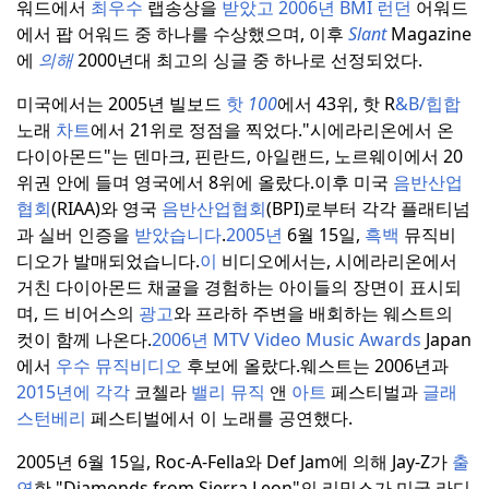
워드에서
최우수
랩송상을
받았고
2006년 BMI 런던
어워드
에서 팝 어워드 중 하나를 수상했으며, 이후
Slant
Magazine
에
의해
2000년대 최고의 싱글 중 하나로 선정되었다.
미국에서는 2005년 빌보드
핫
100
에서 43위, 핫 R
&B/힙합
노래
차트
에서 21위로 정점을 찍었다.
"시에라리온에서 온
다이아몬드"는 덴마크, 핀란드, 아일랜드, 노르웨이에서 20
위권 안에 들며 영국에서 8위에 올랐다.
이후 미국
음반산업
협회
(RIAA)와 영국
음반산업협회
(BPI)로부터 각각 플래티넘
과 실버 인증을
받았습니다
.
2005년
6월 15일,
흑백
뮤직비
디오가 발매되었습니다.
이
비디오에서는, 시에라리온에서
거친 다이아몬드 채굴을 경험하는 아이들의 장면이 표시되
며, 드 비어스의
광고
와 프라하 주변을 배회하는 웨스트의
컷이 함께 나온다.
2006년 MTV Video Music Awards
Japan
에서
우수 뮤직비디오
후보에 올랐다.
웨스트는 2006년과
2015년에 각각
코첼라
밸리 뮤직
앤
아트
페스티벌과
글래
스턴베리
페스티벌에서 이 노래를 공연했다.
2005년 6월 15일, Roc-A-Fella와 Def Jam에 의해 Jay-Z가
출
연
한 "Diamonds from Sierra Leon"의 리믹스가 미국 라디