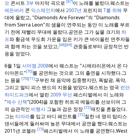
[67]
모
콘서트
3부
마지막 곡으로
이 노래를 불렀다.
웨스트는
에든버러
콘
익스체인지
에서
2007년
프린지의
T를 위해
무
대에 올랐고, "Diamonds Are Forever"의 "Diamonds
from Sierra Leon"의 샘플이 연주되는 동안 이 노래를 부르
기 전에 재빨리 무대에 올랐다.
공연은 그가 실물 크기의
하
프
와 황금색 무도회 가운을 입은 키가 큰 바이올린 연주자들
[68]
[69]
과 함께 하는 것을 보았고,
관중들로부터 긍정적인 반
응을 얻었다.
6월 1일
서머잼 2008
에서 웨스트는 "시에라리온에서 온 다
[70]
이아몬드"
를 공연하는 것으로 그의 출연을 시작했다.
그
[70]
[71]
는 몸을
구부린 채 음악에 집중했지만, 폭발광, 폭약,
그리고 멀티 피스 밴드의 지원을 받았다.
웨스트는 영국
런던
하이드파크
에서 열린
2009 무선
페스티벌에서 이 노래와
"
제수 산책
"(2004)을 포함한 히트곡 메들리를 선보이며 그
[72]
의 습관적인
비행사
그늘과 검은 정장
재킷을 흔들었다.
[72]
그는
티아라
를 입고 바디 페인트를
칠한 네 명의 탑리스
댄서들에게 둘러싸여 높은 무대에서 공연을 했다.
웨스트는
[73]
2011년 코첼라
페스티벌에서 이 노래를 공연했다.
West