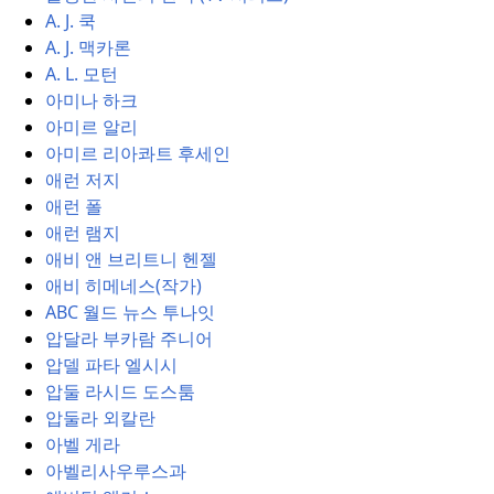
A. J. 쿡
A. J. 맥카론
A. L. 모턴
아미나 하크
아미르 알리
아미르 리아콰트 후세인
애런 저지
애런 폴
애런 램지
애비 앤 브리트니 헨젤
애비 히메네스(작가)
ABC 월드 뉴스 투나잇
압달라 부카람 주니어
압델 파타 엘시시
압둘 라시드 도스툼
압둘라 외칼란
아벨 게라
아벨리사우루스과