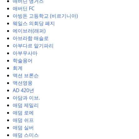
애버딘 앵거스
애버딘 FC
아빙돈 고등학교 (비르기니아)
웨일스 의회당 폐지
에이브러(래퍼)
아브라함 매슬로
아부다르 알기파리
아부우사마
학술용어
회계
액션 브론슨
액션영웅
AD 420년
아담과 이브.
애덤 제밀리
애덤 로에
애덤 쉬프
애덤 실버
애덤 스미스