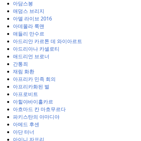
아담스봉
애덤스 브리지
아델 라이브 2016
아데몰라 룩맨
애들리 만수르
아드리안 카르톤 데 와이아르트
아드리아나 카셀로티
애드리언 브로너
간통죄
재림 화환
아프리카 민족 회의
아프리카화된 벌
아프로비트
아힐야바이홀카르
아흐마드 칸 마흐무르다
파키스탄의 아마디야
아메드 후센
아단 터너
아이니 자프리