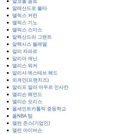
알코올 음료
알레산드로 볼타
앨릭스 커런
앨릭스 기노
앨릭스 스미스
알렉산드라 그랜트
알렉시스 블레델
알리 자파르
알리아 재닌
앨리스 워커
알리샤 에스테브 헤드
외계인(프랜치즈)
알리프 알라 아우르 인사칸
앨리슨 해먼드
앨리슨 모리스
올세인트카톨릭 중등학교
올NBA 팀
앨런 존스(기업인)
앨런 아이버슨