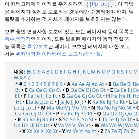
이 카테고리에 페이지를 추가하려면
. 이 작업
{{
Pp-pc
}}
은 페이지가 실제로 보호되는 경우에만 수행되어야 하며, 템
플릿을 추가하는 것 자체가 페이지를 보호하지는 않는다.
보류 중인 변경사항 보호에 있는 모든 페이지의 동적 목록은
특수:
안정적
인 페이지.
모든 보호된 페이지의 동적 정렬 가
능 목록은
특수:
보호
된 페이지.
보호된 페이지에 대한 보고
서는
위키백과:
데이터베이스 보고서#단백질
.
내용:
톱
0–9
A
B
C
D
E
F
G
H
I
J
K
L
M
N
O
P
Q
R
S
T
U
V
W
X
Y
Z
*
#
0
1
2
3
4
5
6
7
8
9
•
A
Aa
Ae
Aj
Ao
At
•
B
Ba
Be
Bj
B
Bt
•
C
Ca
Ce
Cj
Co
Ct
•
D
Da
De
Dj
Do
Dt
•
E
Ea
Ee
Ej
E
Et
•
F
Fa
Fe
Fj
Fo
Ft
•
G
Ga
Ge
Gj
Go
Gt
•
H
Ha
He
Hj
H
Ht
•
I
Ia
Ie
Ij
Io
It
•
J
Ja
Je
Jj
Jo
Jt
•
K
Ka
Ke
Kj
Ko
Kt
•
L
La
Le
Lj
Lo
Lt
•
M
Ma
Me
Mj
Mo
Mt
•
N
Na
Ne
Nj
No
Nt
•
Oa
Oe
Oj
Oo
Ot
•
P
Pa
Pe
Pj
Po
Pt
•
Q
Qa
Qe
Qj
Qo
Q
•
R
Ra
Re
Rj
Ro
Rt
•
S
Sa
Se
Sj
So
St
•
T
Ta
Te
Tj
To
Tt
•
Ua
Ue
Uj
Uo
Ut
•
V
Va
Ve
Vj
Vo
Vt
•
W
Wa
We
Wj
Wo
W
•
X
Xa
Xe
Xj
Xo
Xt
•
Y
Ya
Ye
Yj
Yo
Yt
•
Z
Za
Ze
Zj
Zo
Zt