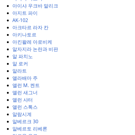
아이샤 우크바 말리크
아지트 파이
AK-102
아크타르 라자 칸
아키나토르
아킨왈레 아로비케
알자지라 논란과 비판
알 파치노
알 로커
알라트
앨라배마 주
앨런 M. 켄트
앨런 새그너
앨런 샤터
앨런 스톡스
알람시계
알베르크 30
알베르토 리베론