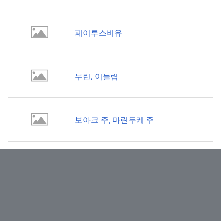
페이루스비유
무린, 이들립
보아크 주, 마린두케 주