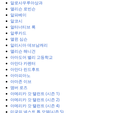
알로사우루아상과
앨리슨 로빈슨
알파베이
알코시
얼터너티브 록
알루카드
앨윈 심슨
알리시아 데브남캐리
앨리슨 해니건
아마도어 밸리 고등학교
아만다 카펜터
아만다 린드후트
아마피아노
아마존 이브
앰버 로즈
아메리카 갓 탤런트 (시즌 1)
아메리카 갓 탤런트 (시즌 2)
아메리카 갓 탤런트 (시즌 4)
미국의 넥스트 톱 모델(시즌 5)