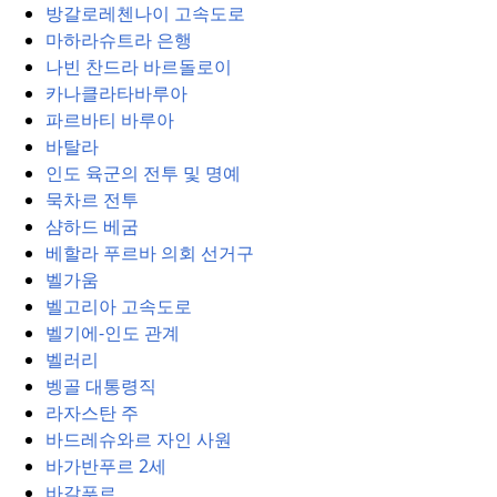
방갈로레첸나이 고속도로
마하라슈트라 은행
나빈 찬드라 바르돌로이
카나클라타바루아
파르바티 바루아
바탈라
인도 육군의 전투 및 명예
묵차르 전투
샴하드 베굼
베할라 푸르바 의회 선거구
벨가움
벨고리아 고속도로
벨기에-
인도 관계
벨러리
벵골 대통령직
라자스탄 주
바드레슈와르 자인 사원
바가반푸르 2세
바갈푸르