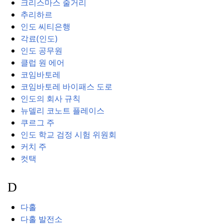
크리스마스 줄거리
추리하르
인도 씨티은행
각료(인도)
인도 공무원
클럽 원 에어
코임바토레
코임바토레 바이패스 도로
인도의 회사 규칙
뉴델리 코노트 플레이스
쿠르그 주
인도 학교 검정 시험 위원회
커치 주
컷택
D
다홀
다홀 발전소