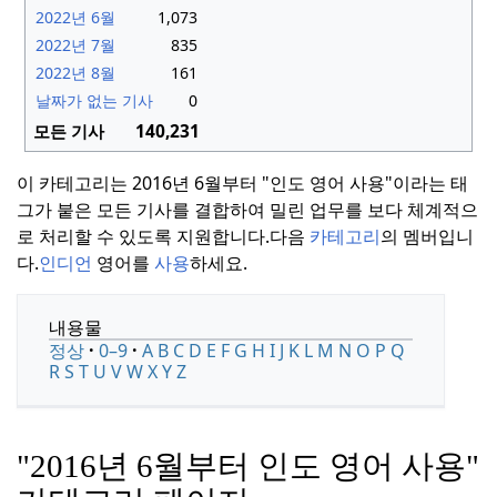
2022년 6월
1,073
2022년 7월
835
2022년 8월
161
날짜가 없는 기사
0
모든 기사
140,231
이 카테고리는 2016년 6월부터 "인도 영어 사용"이라는 태
그가 붙은 모든 기사를 결합하여 밀린 업무를 보다 체계적으
로 처리할 수 있도록 지원합니다.
다음
카테고리
의 멤버입니
다.
인디언
영어를
사용
하세요.
내용물
정상
0–9
A
B
C
D
E
F
G
H
I
J
K
L
M
N
O
P
Q
R
S
T
U
V
W
X
Y
Z
"2016년 6월부터 인도 영어 사용"