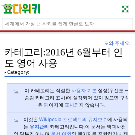
도와 주세요.
카테고리:2016년 6월부터 인
도 영어 사용
Category:
이 카테고리는 적절한
사용자 기본
설정(우선도 →
숨김 카테고리 표시)이 설정되어 있지 않으면 구성
원 페이지에
표시
되지 않습니다.
이것은
Wikipedia 프로젝트의 유지보수
에 사용되
는
유지관리
카테고리입니다.
이 문서는 백과사전
의 일부가 아니며
문서 이외
의 페이지를 포함하거나 제