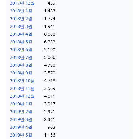
2017년 12월
439
2018년 1월
1,483
2018년 2월
1,774
2018년 3월
1,941
2018년 4월
6,008
2018년 5월
6,282
2018년 6월
5,190
2018년 7월
5,006
2018년 8월
4,790
2018년 9월
3,570
2018년 10월
4,718
2018년 11월
3,509
2018년 12월
4,011
2019년 1월
3,917
2019년 2월
2,921
2019년 3월
2,361
2019년 4월
903
2019년 5월
1,156