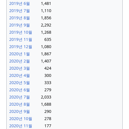
2019년 6월
1,481
2019년 7월
1,110
2019년 8월
1,856
2019년 9월
2,292
2019년 10월
1,268
2019년 11월
635
2019년 12월
1,080
2020년 1월
1,867
2020년 2월
1,407
2020년 3월
424
2020년 4월
300
2020년 5월
333
2020년 6월
279
2020년 7월
2,033
2020년 8월
1,688
2020년 9월
290
2020년 10월
278
2020년 11월
177