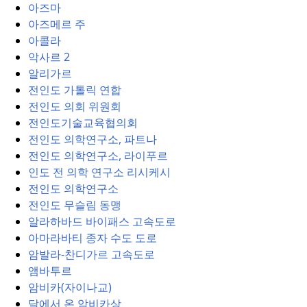
아즈마
아즈메르 주
아콜라
악사르 2
알리가르
전인도 가톨릭 연합
전인도 의회 위원회
전인도기술교육협의회
전인도 의학연구소, 파트나
전인도 의학연구소, 라이푸르
인도 전 의학 연구소 리시케시
전인도 의학연구소
전인도 무슬림 동맹
알라하바드 바이패스 고속도로
아마라바티 종자 수도 도로
암발라-찬디가르 고속도로
앰바투르
암비카(자이나교)
달에서 온 암비카상