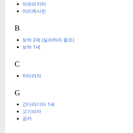
아파라지타
아리케사린
B
보하 2세 (실라하라 왕조)
보하 1세
C
치타라자
G
간다라디타 1세
고기라자
공카