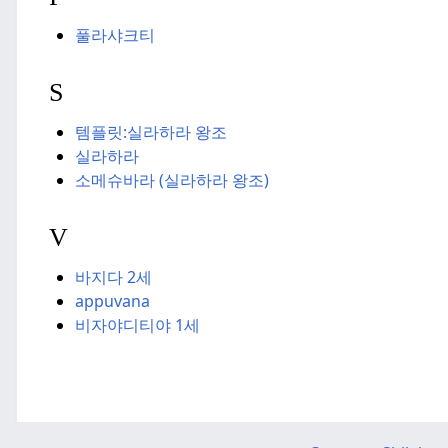
풀라샤크티
S
템플릿:
실라하라 왕조
실라하라
소메슈바라 (실라하라 왕조)
V
바지다 2세
appuvana
비자야디티야 1세