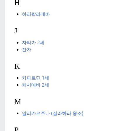
H
하리팔라데바
J
자티가 2세
잔자
K
카파르딘 1세
케시데바 2세
M
말리카르주나 (실라하라 왕조)
P