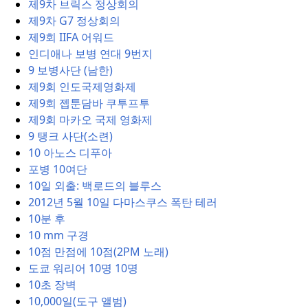
제9차 브릭스 정상회의
제9차 G7 정상회의
제9회 IIFA 어워드
인디애나 보병 연대 9번지
9 보병사단 (남한)
제9회 인도국제영화제
제9회 젭툰담바 쿠투프투
제9회 마카오 국제 영화제
9 탱크 사단(소련)
10 아노스 디푸아
포병 10여단
10일 외출: 백로드의 블루스
2012년 5월 10일 다마스쿠스 폭탄 테러
10분 후
10 mm 구경
10점 만점에 10점(2PM 노래)
도쿄 워리어 10명 10명
10초 장벽
10,000일(도구 앨범)