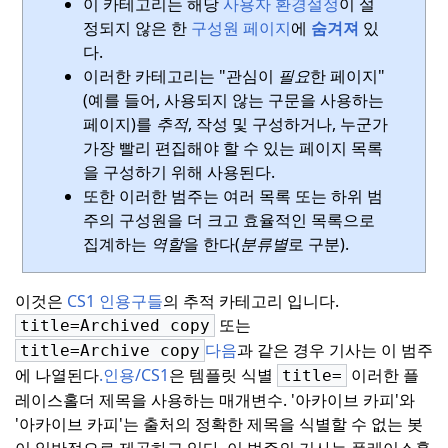
이 카테고리는 해당
사용자 환경설정
이 설
정되지 않은 한
구성원 페이지
에
숨겨져
있
다.
이러한 카테고리는 "관심이
필요
한 페이지"
(예를 들어, 사용되지 않는 구문을 사용하는
페이지)를
추적
, 작성 및 구성하거나, 누군가
가장 빨리 편집해야 할 수 있는 페이지 목록
을 구성하기 위해 사용된다.
또한 이러한 범주는 여러 목록 또는 하위 범
주의 구성원을 더 크고 효율적인 목록으로
집계하는
역할
을 한다(
분류별
로 구분).
이것은
CS1 인용구들
의 추적 카테고리 입니다.
또는
title=Archived copy
다음
과 같은 경우 기사는 이 범주
title=Archive copy
에 나열된다
.
인용/CS1
은 템플릿 식별
이러한 플
title=
레이스홀더 제목을 사용하는 매개변수.
'아카이브 카피'와
'아카이브 카피'는 출처의 정확한 제목을 식별할 수 없는 봇
이 일반적으로 제공하고 있다.
이 범주의 기사는 플레이스홀