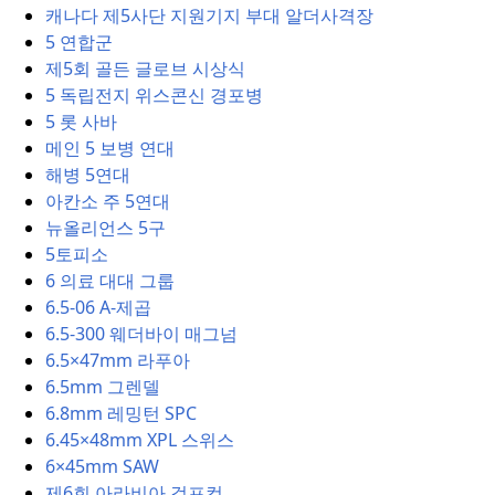
캐나다 제5사단 지원기지 부대 알더사격장
5 연합군
제5회 골든 글로브 시상식
5 독립전지 위스콘신 경포병
5 롯 사바
메인 5 보병 연대
해병 5연대
아칸소 주 5연대
뉴올리언스 5구
5토피소
6 의료 대대 그룹
6.5-06 A-제곱
6.5-300 웨더바이 매그넘
6.5×47mm 라푸아
6.5mm 그렌델
6.8mm 레밍턴 SPC
6.45×48mm XPL 스위스
6×45mm SAW
제6회 아라비아 걸프컵