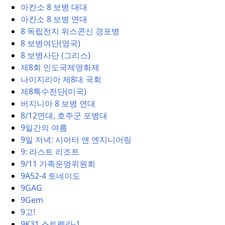
아칸소 8 보병 대대
아칸소 8 보병 연대
8 독립전지 위스콘신 경포병
8 보병여단(영국)
8 보병사단 (그리스)
제8회 인도국제영화제
나이지리아 제8대 국회
제8특수전단(미국)
버지니아 8 보병 연대
8/12연대, 호주군 포병대
9일간의 여름
9일 저녁:
시어터 앤 엔지니어링
9: 라스트 리조트
9/11 가족운영위원회
9A52-4 토네이도
9GAG
9Gem
9고!
9K31 스트렐라-1