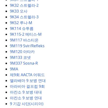
9K32 스트렐라-2
9K33 오사
9K34 스트렐라-3
9K52 루나-M
9K114 슈투름
9K115-2 메티스-M
9M117 바스티온
9M119 Svir/Refleks
9M120 아타카
9M133 코넷
9M337 Sosna-R
9MA
제9회 AACTA 어워드
앨라배마 9 보병 연대
아라비아 걸프컵 9회
아칸소 9 보병 대대
아칸소 9 보병 연대
9 기갑 사단(시리아)