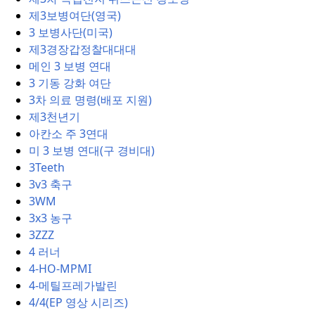
제3보병여단(영국)
3 보병사단(미국)
제3경장갑정찰대대대
메인 3 보병 연대
3 기동 강화 여단
3차 의료 명령(배포 지원)
제3천년기
아칸소 주 3연대
미 3 보병 연대(구 경비대)
3Teeth
3v3 축구
3WM
3x3 농구
3ZZZ
4 러너
4-HO-MPMI
4-메틸프레가발린
4/4(EP 영상 시리즈)