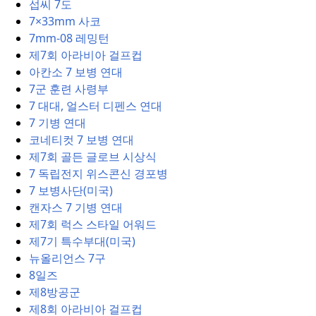
섭씨 7도
7×33mm 사코
7mm-08 레밍턴
제7회 아라비아 걸프컵
아칸소 7 보병 연대
7군 훈련 사령부
7 대대, 얼스터 디펜스 연대
7 기병 연대
코네티컷 7 보병 연대
제7회 골든 글로브 시상식
7 독립전지 위스콘신 경포병
7 보병사단(미국)
캔자스 7 기병 연대
제7회 럭스 스타일 어워드
제7기 특수부대(미국)
뉴올리언스 7구
8일즈
제8방공군
제8회 아라비아 걸프컵