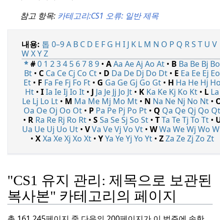
참고 항목:
카테고리:
CS1 오류: 일반 제목
내용:
톱
0–9
A
B
C
D
E
F
G
H
I
J
K
L
M
N
O
P
Q
R
S
T
U
V
W
X
Y
Z
*
#
0
1
2
3
4
5
6
7
8
9
•
A
Aa
Ae
Aj
Ao
At
•
B
Ba
Be
Bj
B
Bt
•
C
Ca
Ce
Cj
Co
Ct
•
D
Da
De
Dj
Do
Dt
•
E
Ea
Ee
Ej
E
Et
•
F
Fa
Fe
Fj
Fo
Ft
•
G
Ga
Ge
Gj
Go
Gt
•
H
Ha
He
Hj
H
Ht
•
I
Ia
Ie
Ij
Io
It
•
J
Ja
Je
Jj
Jo
Jt
•
K
Ka
Ke
Kj
Ko
Kt
•
L
La
Le
Lj
Lo
Lt
•
M
Ma
Me
Mj
Mo
Mt
•
N
Na
Ne
Nj
No
Nt
•
Oa
Oe
Oj
Oo
Ot
•
P
Pa
Pe
Pj
Po
Pt
•
Q
Qa
Qe
Qj
Qo
Q
•
R
Ra
Re
Rj
Ro
Rt
•
S
Sa
Se
Sj
So
St
•
T
Ta
Te
Tj
To
Tt
•
Ua
Ue
Uj
Uo
Ut
•
V
Va
Ve
Vj
Vo
Vt
•
W
Wa
We
Wj
Wo
W
•
X
Xa
Xe
Xj
Xo
Xt
•
Y
Ya
Ye
Yj
Yo
Yt
•
Z
Za
Ze
Zj
Zo
Zt
"CS1 유지 관리: 제목으로 보관된
복사본" 카테고리의 페이지
총 161,245페이지 중 다음의 200페이지가 이 범주에 속한