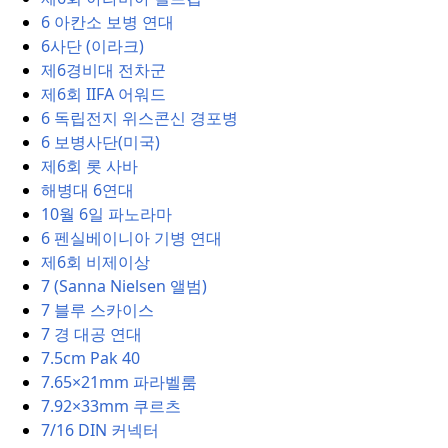
6 아칸소 보병 연대
6사단 (이라크)
제6경비대 전차군
제6회 IIFA 어워드
6 독립전지 위스콘신 경포병
6 보병사단(미국)
제6회 롯 사바
해병대 6연대
10월 6일 파노라마
6 펜실베이니아 기병 연대
제6회 비제이상
7 (Sanna Nielsen 앨범)
7 블루 스카이스
7 경 대공 연대
7.5cm Pak 40
7.65×21mm 파라벨룸
7.92×33mm 쿠르츠
7/16 DIN 커넥터