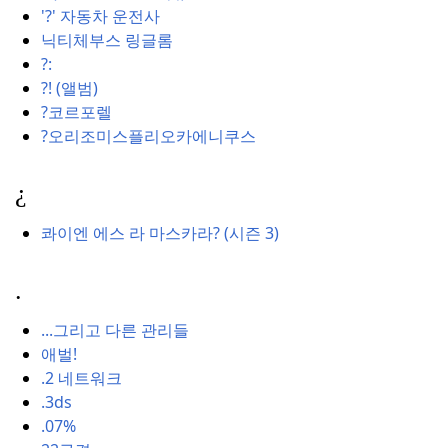
'?' 자동차 운전사
닉티체부스 링글롬
?:
?! (앨범)
?코르포렐
?오리조미스플리오카에니쿠스
¿
콰이엔 에스 라 마스카라?
(시즌 3)
.
...그리고 다른 관리들
애벌!
.2 네트워크
.3ds
.07%