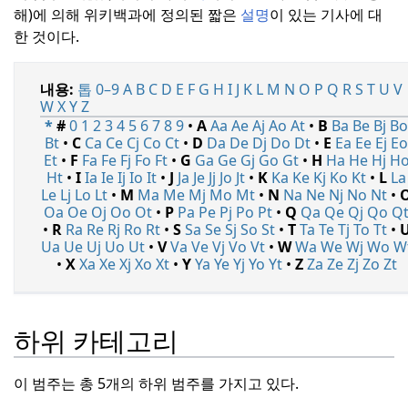
해)에 의해 위키백과에 정의된 짧은
설명
이 있는 기사에 대
한 것이다.
내용:
톱
0–9
A
B
C
D
E
F
G
H
I
J
K
L
M
N
O
P
Q
R
S
T
U
V
W
X
Y
Z
*
#
0
1
2
3
4
5
6
7
8
9
•
A
Aa
Ae
Aj
Ao
At
•
B
Ba
Be
Bj
B
Bt
•
C
Ca
Ce
Cj
Co
Ct
•
D
Da
De
Dj
Do
Dt
•
E
Ea
Ee
Ej
E
Et
•
F
Fa
Fe
Fj
Fo
Ft
•
G
Ga
Ge
Gj
Go
Gt
•
H
Ha
He
Hj
H
Ht
•
I
Ia
Ie
Ij
Io
It
•
J
Ja
Je
Jj
Jo
Jt
•
K
Ka
Ke
Kj
Ko
Kt
•
L
La
Le
Lj
Lo
Lt
•
M
Ma
Me
Mj
Mo
Mt
•
N
Na
Ne
Nj
No
Nt
•
Oa
Oe
Oj
Oo
Ot
•
P
Pa
Pe
Pj
Po
Pt
•
Q
Qa
Qe
Qj
Qo
Q
•
R
Ra
Re
Rj
Ro
Rt
•
S
Sa
Se
Sj
So
St
•
T
Ta
Te
Tj
To
Tt
•
Ua
Ue
Uj
Uo
Ut
•
V
Va
Ve
Vj
Vo
Vt
•
W
Wa
We
Wj
Wo
W
•
X
Xa
Xe
Xj
Xo
Xt
•
Y
Ya
Ye
Yj
Yo
Yt
•
Z
Za
Ze
Zj
Zo
Zt
하위 카테고리
이 범주는 총 5개의 하위 범주를 가지고 있다.