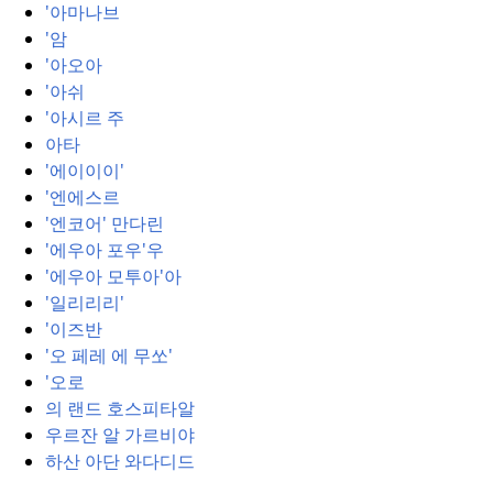
'아마나브
'암
'아오아
'아쉬
'아시르 주
아타
'에이이이'
'엔에스르
'엔코어' 만다린
'에우아 포우'우
'에우아 모투아'아
'일리리리'
'이즈반
'오 페레 에 무쏘'
'오로
의 랜드 호스피타알
우르잔 알 가르비야
하산 아단 와다디드