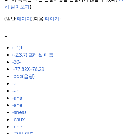
히 알아보기
).
(일반
페이지
)(다음
페이지
)
-
(−1)F
(-2,3,7) 프레첼 매듭
-30-
−77.82X−78.29
-ade(음영)
-al
-an
-ana
-ane
-sness
-eaux
-ene
-그리 퍼즐