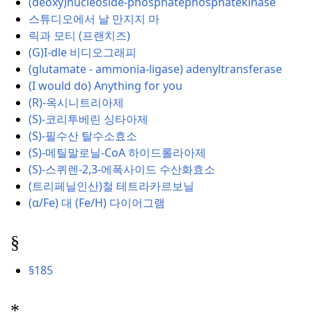
(deoxy)nucleoside-phosphatephosphatekinase
스튜디오에서 날 만지지 마
릭과 모티 (프랜치즈)
(G)I-dle 비디오그래피
(glutamate - ammonia-ligase) adenyltransferase
(I would do) Anything for you
(R)-옥시니트리아제
(S)-코리투베린 싱타아제
(S)-필수산 탈수소효소
(S)-메틸말로닐-CoA 하이드롤라아제
(S)-스퀴렌-2,3-에폭사이드 수산화효소
(트리페닐인산)철 테트라카르보닐
(α/Fe) 대 (Fe/H) 다이어그램
§
§185
*