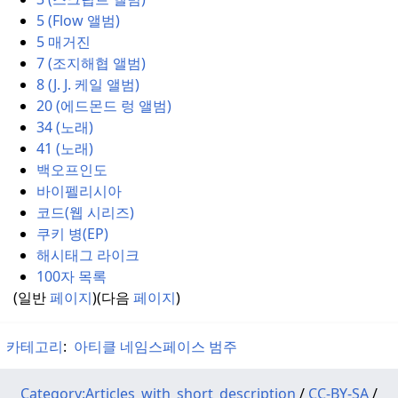
5 (Flow 앨범)
5 매거진
7 (조지해협 앨범)
8 (J. J. 케일 앨범)
20 (에드몬드 렁 앨범)
34 (노래)
41 (노래)
백오프인도
바이펠리시아
코드(웹 시리즈)
쿠키 병(EP)
해시태그 라이크
100자 목록
(일반
페이지
)(다음
페이지
)
카테고리
:
아티클 네임스페이스 범주
Category:Articles_with_short_description
/
CC-BY-SA
/