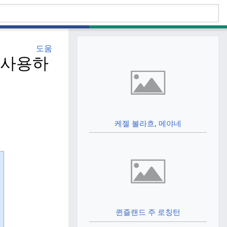
도움
을 사용하
케젤 볼라흐, 메야네
퀸즐랜드 주 로칭턴