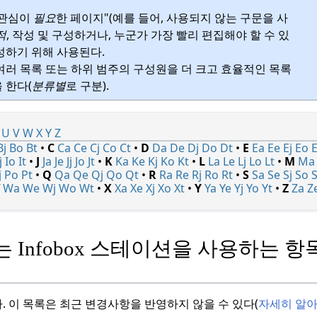
"관심이
필요
한 페이지"(예를 들어, 사용되지 않는 구문을 사
적
, 작성 및 구성하거나, 누군가 가장 빨리 편집해야 할 수 있
성하기 위해 사용된다.
여러 목록 또는 하위 범주의 구성원을 더 크고 효율적인 목록
 한다(
분류별
로 구분).
U
V
W
X
Y
Z
Bj
Bo
Bt
•
C
Ca
Ce
Cj
Co
Ct
•
D
Da
De
Dj
Do
Dt
•
E
Ea
Ee
Ej
Eo
E
j
Io
It
•
J
Ja
Je
Jj
Jo
Jt
•
K
Ka
Ke
Kj
Ko
Kt
•
L
La
Le
Lj
Lo
Lt
•
M
Ma
j
Po
Pt
•
Q
Qa
Qe
Qj
Qo
Qt
•
R
Ra
Re
Rj
Ro
Rt
•
S
Sa
Se
Sj
So
S
Wa
We
Wj
Wo
Wt
•
X
Xa
Xe
Xj
Xo
Xt
•
Y
Ya
Ye
Yj
Yo
Yt
•
Z
Za
Z
 Infobox 스테이션을 사용하는 항
.
이 목록은 최근 변경사항을 반영하지 않을 수 있다(
자세히 알