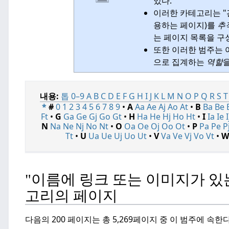
있다.
이러한 카테고리는 
용하는 페이지)를
추
는 페이지 목록을 구
또한 이러한 범주는 
으로 집계하는
역할
을
내용:
톱
0–9
A
B
C
D
E
F
G
H
I
J
K
L
M
N
O
P
Q
R
S
T
*
#
0
1
2
3
4
5
6
7
8
9
•
A
Aa
Ae
Aj
Ao
At
•
B
Ba
Be
Ft
•
G
Ga
Ge
Gj
Go
Gt
•
H
Ha
He
Hj
Ho
Ht
•
I
Ia
Ie
I
N
Na
Ne
Nj
No
Nt
•
O
Oa
Oe
Oj
Oo
Ot
•
P
Pa
Pe
P
Tt
•
U
Ua
Ue
Uj
Uo
Ut
•
V
Va
Ve
Vj
Vo
Vt
•
W
"이름에 링크 또는 이미지가 있는
고리의 페이지
다음의 200 페이지는 총 5,269페이지 중 이 범주에 속한다