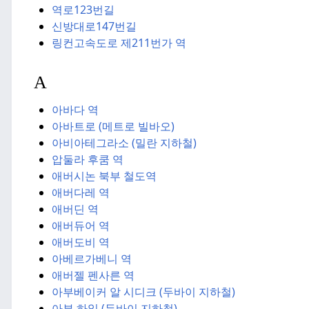
역로123번길
신방대로147번길
링컨고속도로 제211번가 역
A
아바다 역
아바트로 (메트로 빌바오)
아비아테그라소 (밀란 지하철)
압둘라 후쿰 역
애버시논 북부 철도역
애버다레 역
애버딘 역
애버듀어 역
애버도비 역
아베르가베니 역
애버젤 펜사른 역
아부베이커 알 시디크 (두바이 지하철)
아부 하일 (두바이 지하철)