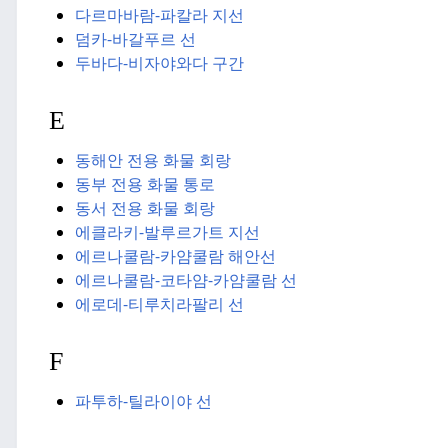
다르마바람-파칼라 지선
덤카-바갈푸르 선
두바다-비자야와다 구간
E
동해안 전용 화물 회랑
동부 전용 화물 통로
동서 전용 화물 회랑
에클라키-발루르가트 지선
에르나쿨람-카얌쿨람 해안선
에르나쿨람-코타얌-카얌쿨람 선
에로데-티루치라팔리 선
F
파투하-틸라이야 선