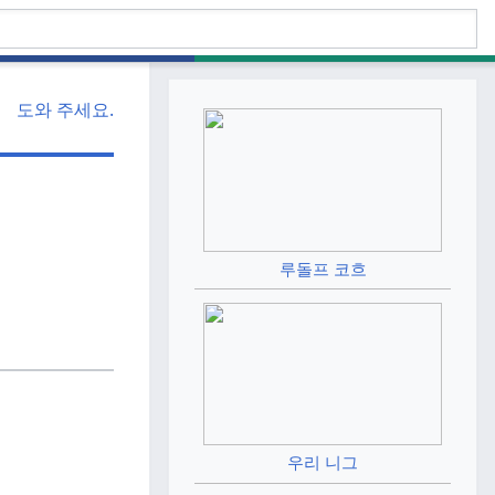
도와 주세요.
루돌프 코흐
우리 니그