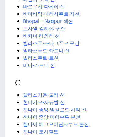
바르우치-다헤이 선
비마바람-나라사푸르 지선
Bhopal ~ Nagpur 섹션
브사왈-칼리야 구간
비카너-레와리 선
빌라스푸르-나그푸르 구간
빌라스푸르-카트니 선
빌라스푸르-
르선
비나-카트니 선
C
샬리스가온-둘레 선
찬디가르-사뉴발 선
첸나이 중앙 방갈로르 시티 선
천나이 중앙 마이수루 본선
첸나이 에그모어
탄자부르 본선
첸나이 도시철도