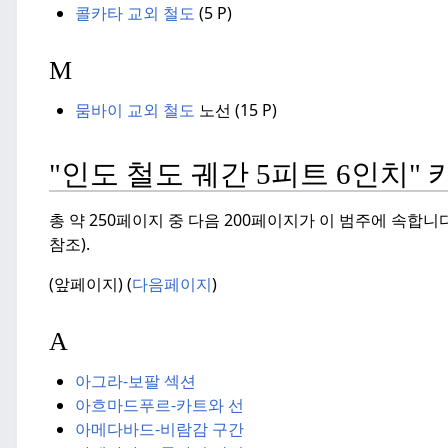
콜카타 교외 철도
(5 P
)
M
뭄바이 교외 철도
노선 (
15
P
)
"인도 철도 궤간 5피트 6인치"
총 약 250페이지 중 다음 200페이지가 이 범주에 속합니다
참조).
(앞페이지) (
다음페이지
)
A
아그라-보팔 섹션
아흐마드푸르-카트와 선
아메다바드-비람감 구간