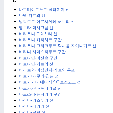
바흐티야르푸르-틸라이야 선
반델-카트와 선
방갈로르-아르시케레-
허브리 선
뱅쿠라-마사그램 선
바라우니 구와하티 선
바라우니-카티하르 구간
바라우니-고라크푸르-락사울-자이나가르 선
바라니-사마스티푸르 구간
바르다만-아산솔 구간
바르다만-카트와 선
바라르와-아짐간지-카트와 루프
바르카나-무리-찬딜 선
바르카카나 네타지 S.C.
보스고모 선
바르카카나-손나가르 선
바르소이-뉴파라카 구간
바신다-라즈푸라 선
바신다-레와리 선
바신다-로탁 선