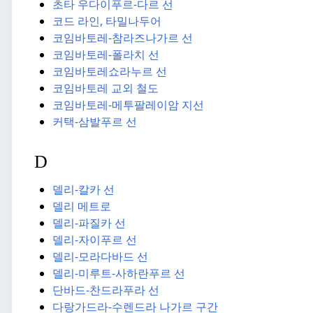
초타 우다이푸르-다르 선
코드 라인, 타밀나두어
코임바토레-참라즈나가르 선
코임바토레-폴라치 선
코임바토레
쇼라누르 선
코임바토레 교외 철도
코임바토레-메투팔레이암 지선
커택-삼발푸르 선
D
델리-칼카 선
델리 메트로
델리-파질카 선
델리-자이푸르 선
델리-모라다바드 선
델리-미루트-사하란푸르 선
단바드-찬드라푸라 선
다랑가드라-수렌드라 나가르 구간