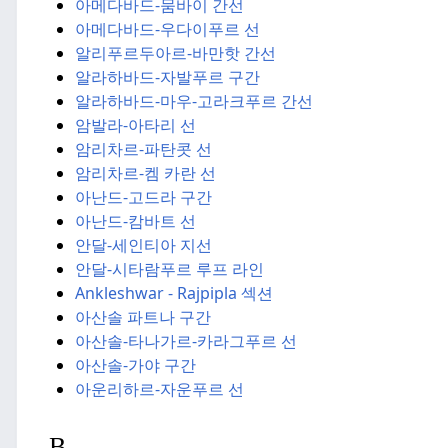
아메다바드-뭄바이 간선
아메다바드-우다이푸르 선
알리푸르두아르-바만핫 간선
알라하바드-자발푸르 구간
알라하바드-마우-고라크푸르 간선
암발라-아타리 선
암리차르-파탄콧 선
암리차르-켐 카란 선
아난드-고드라 구간
아난드-캄바트 선
안달-세인티아 지선
안달-시타람푸르 루프 라인
Ankleshwar - Rajpipla 섹션
아산솔 파트나 구간
아산솔-타나가르-카라그푸르 선
아산솔-가야 구간
아운리하르-자운푸르 선
B