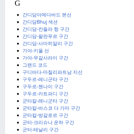
G
간디담
아메다바드 본선
간디담
Bhuj 섹션
간디담-칸들라 항 구간
간디담-팔란푸르 구간
간디담-사마히알리 구간
가야-키울 선
가야-무갈사라이 구간
그랜드 코드
구디바다-마칠리파트남 지선
구두르-레니군타 구간
구두르-첸나이 구간
구두르-카트파디 구간
군타칼-레니군타 구간
군타칼-바스코 다 가마 구간
군타칼-방갈로르 구간
군터-크리슈나 운하 구간
군터-테날리 구간