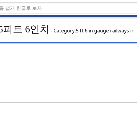
5피트 6인치
Category:5 ft 6 in gauge railways in