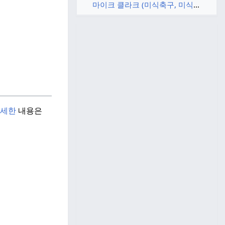
마이크 클라크 (미식축구, 미식축구
세한
내용은