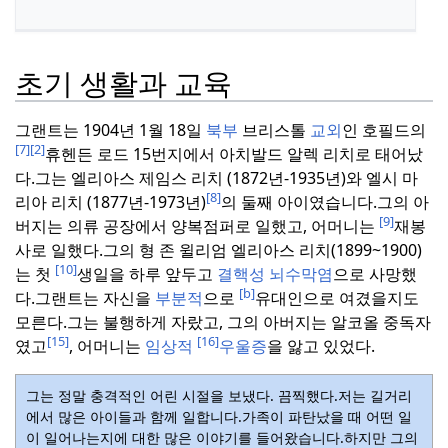
초기 생활과 교육
그랜트는 1904년 1월 18일
북부
브리스톨
교외
인 호필드의
[7]
[2]
휴헨든 로드 15번지에서 아치발드 알렉 리치로 태어났
다.
그는 엘리아스 제임스 리치 (1872년-1935년)와 엘시 마
[8]
리아 리치 (1877년-1973년)
의 둘째 아이였습니다.
그의 아
[9]
버지는 의류 공장에서 양복점퍼로 일했고, 어머니는
재봉
사로 일했다.
그의 형 존 윌리엄 엘리아스 리치(1899~1900)
[10]
는 첫
생일을 하루 앞두고
결핵성 뇌수막염
으로 사망했
[b]
다.
그랜트는 자신을
부분적
으로
유대인으로 여겼을지도
모른다.
그는 불행하게 자랐고, 그의 아버지는 알코올 중독자
[15]
[16]
였고
, 어머니는
임상적
우울증
을 앓고 있었다.
그는 정말 충격적인 어린 시절을 보냈다. 끔찍했다.
저는 길거리
에서 많은 아이들과 함께 일합니다.가족이 파탄났을 때 어떤 일
이 일어나는지에 대한 많은 이야기를 들어왔습니다.하지만 그의