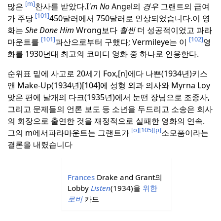
[m]
많은
찬사를 받았다.
I
'm No
Angel의
경우
그랜트의 급여
[101]
가 주당
450달러에서 750달러로 인상되었습니다.
이 영
화는
She Done Him
Wrong보다
훨씬
더 성공적이었고 파라
[101]
[102]
마운트를
파산으로부터 구했다; Vermileye는 이
영
화를 1930년대 최고의 코미디 영화 중 하나로 인용한다.
순위표 밑에 사고로 20세기 Fox,[n]에다 나쁜(1934년)키스
앤 Make-Up(1934년)[104]에 성형 외과 의사와 Myrna Loy
맞은 편에 날개의 다크(1935년)에서 눈떤 장님으로 조종사,
그리고 문제들의 언론 보도 등 소년을 두드리고 소송은 회사
의 회장으로 출연한 것을 재정적으로 실패한 영화의 연속.
[o]
[105]
[p]
그의 m에서
파라마운트는 그랜트가
소모품이라는
결론을 내렸습니다
Frances
Drake and Grant의
Lobby
Listen
(1934)을
위한
로비
카드