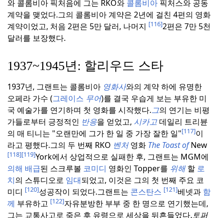
와 콜롬비아 픽처음에 그는 RKO와
콜롬비아
픽처스와 공동
계약을 맺었다.
그의 콜롬비아 계약은 2년에 걸친 4편의 영화
[116]
계약이었고, 처음 2편은 5만 달러, 나머지
2편은 7만 5천
달러를 보장했다.
1937~1945년: 할리우드 스타
1937년, 그랜트는 콜롬비아
영화사
와의 계약 하에 유명한
오페라 가수 (
그레이스
무어
)를 결국 우습게 보는 부유한 미
국 예술가를 연기하며 첫 영화를 시작했다.
그
의 연기는 비평
가들로부터 긍정적인
반응
을 얻었고,
시카고
데일리 트리뷴
[117]
의 매 티니는 "오랜만에 그가 한 일 중 가장 잘한 일"
이
라고 평했다.
그의 두 번째 RKO
벤처
영화
The Toast of
New
[118]
[119]
York에서 상업적으로 실패한 후, 그랜트는 MGM에
의해
배급
된 스크루볼
코미디
영화인 Topper를
위해
할
로
치
의 스튜디오로
임대
되었고, 이것은 그의 첫 번째 주요 코
[120]
[121]
미디
성공작이 되었다.
그랜트는
콘스탄스
베넷과
함
[122]
께
부유하고
자유분방한 부부 중 한 명으로 연기했는데,
그는 교통사고로 죽은 후 유령으로 세상을 뒤흔들었다.
토퍼