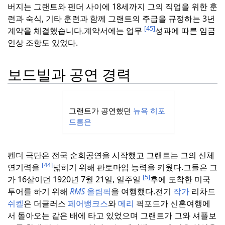
버지는 그랜트와 펜더 사이에 18세까지 그의 직업을 위한 훈
련과 숙식, 기타 훈련과 함께 그랜트의 주급을 규정하는 3년
[45]
계약을 체결했습니다.
계약서에는 업무
성과에 따른 임금
인상 조항도 있었다.
보드빌과 공연 경력
그랜트가 공연했던
뉴욕 히포
드롬은
펜더 극단은 전국 순회공연을 시작했고 그랜트는 그의 신체
[44]
연기력을
넓히기 위해 판토마임 능력을 키웠다.
그들은 그
[5]
가 16살이던 1920년 7월 21일, 일주일
후에 도착한 미국
투어를 하기 위해
RMS
올림픽
을 여행했다.
전기
작가
리차드
쉬켈
은 더글러스
페어뱅크스
와
메리
픽포드가 신혼여행에
서 돌아오는 같은 배에 타고 있었으며 그랜트가 그와 셔플보