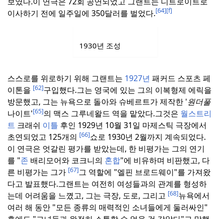
보였다.
이 연극은 72회 공연되었고 그랜트는 디트로이트로
[64]
[f]
이사하기 전에 일주일에 350달러를 벌었다.
1930년 조성
스스로를 위로하기 위해 그랜트는
1927년
패커드 스포츠 페
[62]
이톤을
구입했다.
그는 영국에 있는 그의 이복형제 에릭을
방문했고, 그는 뉴욕으로 돌아와 슈베르트가 제작한 '
원더풀
[65]
나이트'
의 맥스 그루네왈드 역을 맡았다.
그것은
월스트리
트
크래쉬
이틀
후인 1929년 10월 31일 마제스틱 극장에서
[66]
초연되었고 125개의
쇼로 1930년 2월까지 계속되었다.
이 연극은 엇갈린 평가를 받았는데, 한 비평가는 그의 연기
를 "
존
배리모어와 코크니의
혼합
"에 비유하며 비판했고, 다
[67]
른 비평가는 그가
그 역할에 "엘핀 브로드웨이"를 가져왔
다고 발표했다.
그랜트는 여전히 여성들과의 관계를 형성하
[68]
는데 어려움을 느꼈고, 그는 극장, 도로, 그리고
뉴욕에서
여러 해 동안 "모든 종류의 매력적인 소녀들에게 둘러싸인"