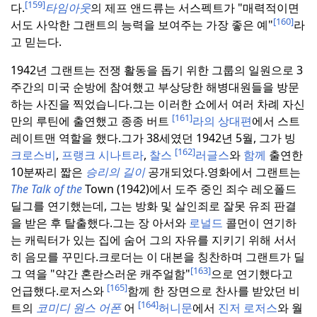
[159]
다.
타임아웃
의 제프 앤드류는 서스펙트가 "매력적이면
[160]
서도 사악한 그랜트의 능력을 보여주는 가장 좋은 예"
라
고 믿는다.
1942년 그랜트는 전쟁 활동을 돕기 위한 그룹의 일원으로 3
주간의 미국 순방에 참여했고 부상당한 해병대원들을 방문
하는 사진을 찍었습니다.
그는 이러한 쇼에서 여러 차례 자신
[161]
만의 루틴에 출연했고 종종 버트
라의 상대편
에서 스트
레이트맨 역할을 했다.
그가 38세였던 1942년 5월, 그가 빙
[162]
크로스비
,
프랭크 시나트라
,
찰스
러글스
와
함께
출연한
10분짜리 짧은
승리의 길이
공개되었다.
영화에서 그랜트는
The Talk of the
Town (1942)에서 도주 중인 죄수 레오폴드
딜그를 연기했는데, 그는 방화 및 살인죄로 잘못 유죄 판결
을 받은 후 탈출했다.
그는 장 아서와
로널드
콜먼이 연기하
는 캐릭터가 있는 집에 숨어 그의 자유를 지키기 위해 서서
히 음모를 꾸민다.
크로더는 이 대본을 칭찬하며 그랜트가 딜
[163]
그 역을 "약간 혼란스러운 캐주얼함"
으로 연기했다고
[165]
언급했다.
로저스와
함께 한 장면으로 찬사를 받았던 비
[164]
트의
코미디 원스 어폰
어
허니문
에서
진저 로저스
와 월