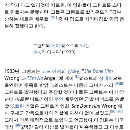
기 작가 마크 엘리엇에 따르면, 이 영화들이 그랜트를 스타
로 만들지는 못했지만, 그들은 그랜트를 할리우드의 "급부
[91]
상하는 새로운 배우들"
중 한 명으로 자리매김할 만큼 충
분히 잘했다고 한다.
그랜트와
메이
웨스트의 '
나는
천사
가 아니다' (1933)
1933년, 그랜트는
코드 이전
의
영화
인 "
She Done Him
[k]
Wrong"과 "
I
'm No
Angel"에 메이
웨스트의
상대역
으로
[94]
[l]
출연하여 주목을 받았다.
웨스트는 나중에 그녀가 캐리
그랜트를 발견했다고 주장할 것이다.
물론 그랜트는 이미 작
년에
마를렌
디트리히의
주연
배우였던 금발 비너스를
만들
었다
.
폴린
카엘은 그랜트가 영화 '
She Done Him
Wrong'에
[96]
[97]
서 구세군 감독으로서의 역할에 자신이 없어 보였고,
그래서 더욱 매력적으로 보였다고 언급했다.
이 영화는 미국
[98]
에서
2백만 달러 이상을 벌어들이며 흥행했고 그 이후로