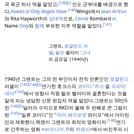
[138]
[r]
국 육군 하사 역을 맡았고,
인도 군부대를 배경으로 했
[140]
다.
Hawks의 Only Angels Have
Wings에서
Jean
Arthor
와 Rita Hayworth의
상대역
으로,
Carole
Rombard
in
[141]
Name
Only
와
함께
부유한 지주 역할을 맡았다.
그랜트,
로잘린드
러
셀
,
랄프
벨라미 '
그녀
의 금요일' (1940년)
1940년 그랜트는 그의 전 부인이자 전직 언론인인
로잘린드
[143]
[144]
[s]
러셀이
연기한 호크스의
코미디
'
히스
걸
프라이
[142]
데이
'
에서 보험사 직원 랄프 벨러미와 결혼한다는 것을
알게 되는 냉담한 신문 편집자 역을 맡았다.
그랜트는 50만5
[146]
[t]
천
달러의 수익으로 RKO의 올해 두 번째로 큰 그림이
[145]
된
"일류 코미디"인 "
마이 페이보릿
와이프"에서 아이린
[148]
던과 재회했다.
맥캔이 그랜트의 최악의 영화이자
연기
로 간주하는 영화 <
버지니아 주
의
하워드
>에서 버진주의 시