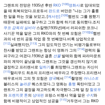
[108]
그랜트의 전망은 1935년 후반
RKO
영화사
로 임대되었
을 때 회복되었다.
프로듀서
판드로
버만은 "나는 그가 훌륭
[109]
한 일을 하는 것을 보았고, [
캐서린]
헵번도 그를 원했기
때문에 실패에도 불구하고 그와 함께 하기로 동의했다.
조지
쿠코
감독의 실비아
스칼렛(1935년)에서 러피쉬한 코크니
[110]
[q]
사기꾼 역을 맡은 그의 RKO와의 첫 번째 모험은
헵번
과의 네 번의 공동 작업 중 첫 번째였다.
비록 상업적으로
[112]
[113]
실패했지만,
그의 압도적인 연기는 비평가들로부터
[114]
찬사를 받았고 그랜트는 항상 이 영화가 그의
경력의 돌
파구라고 여겼다.
1936년 결혼
선물
발매와 함께 파라마운트
와의 계약이 끝났을 때, 그랜트는 그것을 갱신하지 않기로
결정하고 프리랜서로
일하기
를 희망했다.
그랜트는 자신이
[115]
할리우드 최초의 프리랜서 배우라고 주장했다.
프리랜서
[114]
배우로서의 그의 첫 모험은
영국
에서
촬영된
어니스트
블리스의
놀라운
퀘스트였다.
그 영화는
흥행
폭탄이었고 그
랜트가 그의 결정을 재고하도록 자극했다.
그해 말 장
할로우
와
프렌치콧 톤
의
상대편
프랑스 비행사 역을 맡은
수지
와
[115]
함께 비평적이고 상업적인 성공을
거두면서 그는 RKO