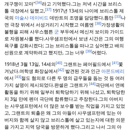
[34]
개구쟁이 꼬마"
라고 기억했다.
그는 저녁 시간을 브리스
[37]
톨 극장에서 일했고,
1917년 13세의 나이에 브리스톨 제
[33]
국의
마술사 데이비드
데반트의 조명을 담당했다.
틈만
나
[38]
면 극장 뒤에서 서성거리기 시작했고 여름엔
가정생활의
불행을 피해 사우스햄튼
군
부두에서 메신저 보이와 가이드
로 자원봉사를 했다.
사우샘프턴에서 보낸 시간은 그의 여행
욕구를 강화시켰다; 그는 브리스톨을 떠나고 싶어했고 배의
[39]
선원으로 계약하려고 했지만, 그는 너무
어렸다.
[40]
[41]
1918년 3월 13일, 14세의
그랜트는 페어필드에서
쫓
[42]
겨났다.
여학생 화장실에서
발견된 것과 인근
아몬드베리
[43]
에서
절도 혐의로 다른 두 명의 급우들을 돕는 것 등 여러
[44]
가지 설명이 제시되었다.
완셀은 그랜트가
극단에서 연예
활동을 하기 위해 일부러 퇴학당하기 위해 나섰고, 퇴학당한
지 3일 만에 펜더 극단에 합류했다고 주장한다.
그의 아버지
는 사우샘프턴에서 더 많은 보수를 받는 직업을 가지고 있었
고, 그랜트의 퇴출은 왜 그의 아들이 사우샘프턴에 있는 아
버지와 함께 살지 않고 브리스톨에 살고 있는지에 대한 의문
을 가지고 지역 당국을 방문하게 했다.
그리고 나서 그의 아