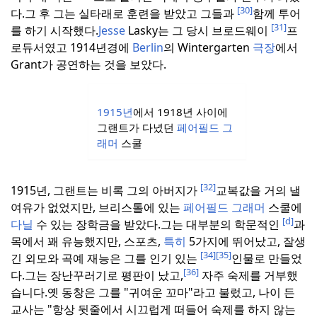
[30]
다.
그 후 그는 실타래로 훈련을 받았고 그들과
함께 투어
[31]
를 하기 시작했다.
Jesse
Lasky는 그 당시 브로드웨이
프
로듀서였고 1914년경에
Berlin
의 Wintergarten
극장
에서
Grant가 공연하는 것을 보았다.
1915년
에서 1918년 사이에
그랜트가 다녔던
페어필드 그
래머
스쿨
[32]
1915년, 그랜트는 비록 그의 아버지가
교복값을 거의 낼
여유가 없었지만, 브리스톨에 있는
페어필드 그래머
스쿨에
[d]
다닐
수 있는 장학금을 받았다.
그는 대부분의 학문적인
과
목에서 꽤 유능했지만, 스포츠,
특히
5가지에 뛰어났고, 잘생
[34]
[35]
긴 외모와 곡예 재능은 그를 인기 있는
인물로 만들었
[36]
다.
그는 장난꾸러기로 평판이 났고,
자주 숙제를 거부했
습니다.
옛 동창은 그를 "귀여운 꼬마"라고 불렀고, 나이 든
교사는 "항상 뒷줄에서 시끄럽게 떠들어 숙제를 하지 않는