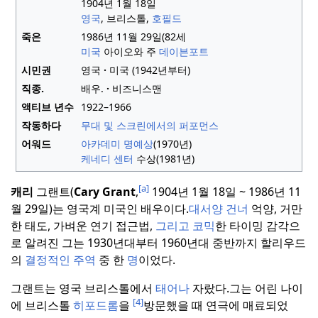
1904년 1월 18일
영국
, 브리스톨,
호필드
죽은
1986년 11월 29일(
82세
미국
아이오와 주
데이븐포트
시민권
영국
미국 (1942년부터)
직종.
배우.
비즈니스맨
액티브 년수
1922–1966
작동하다
무대 및 스크린에서의 퍼포먼스
어워드
아카데미 명예상
(1970년)
케네디 센터
수상(1981년)
[a]
캐리
그랜트(
Cary Grant
,
1904년 1월 18일 ~ 1986년 11
월 29일)는 영국계 미국인 배우이다.
대서양 건너
억양, 거만
한 태도, 가벼운 연기 접근법,
그리고 코믹
한 타이밍 감각으
로 알려진 그는 1930년대부터 1960년대 중반까지 할리우드
의
결정적인 주역
중 한
명
이었다.
그랜트는 영국 브리스톨에서
태어나
자랐다.
그는 어린 나이
[4]
에 브리스톨
히포드롬
을
방문했을 때 연극에 매료되었