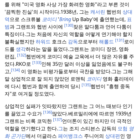
를 위해 "미국 영화 사상 가장 화려한 영화"라고 부른 것이
'끔찍한 진실'의 시작이다.
1938년, 그는
캐서린
헵번의
상대
역
으로 스크류볼
코미디
'
Bring
Up Baby'에 출연했는데,
표
[130]
범
과 그랜트와 헵번 사이에
잦은 말다툼과 언어 다툼이
특징이다.
그는 처음에 자신의 역할을 어떻게 연기해야 할지
[131]
불확실했지만
하워드
호크스
감독
으로부터
해롤드
로이
드를
생각
하라는 말을 들었다.
그랜트는 코미디 장면, 영화
[132]
편집,
헵번에게 코미디 예술 교육에서 더 많은 자유를 주
[133]
었다.
RKO로
인해 35만 달러 이상을 잃었음에도 불구하
[134]
고,
이 영화는 비평가들로부터 극찬을 받았다.
그는 그해
말 상업적으로 잘 되지 않았던 로맨틱
코미디
영화 홀리데이
[135]
에 다시 헵번과 함께 출연하여 당시
헵번이 "흥행 중독
자"로 여겨질 정도였다.
상업적인 실패가 잇따랐지만 그랜트는 그 어느 때보다 인기
[136]
를 끌었고 수요가
많았다.
베르밀리에에 따르면 1939년
[137]
그랜트는 비록 코믹한
언더톤이 있긴 하지만 더 극적인
역할을 연기했다고 한다.
그
는 조지 스티븐스 감독의
모험
영
화 곤가딘
에서 더글라스
페어뱅크스
주니어의
상대편
인 영