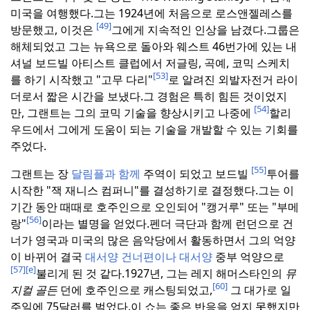
미국을 여행했다.
그는 1924년에 처음으로 로스앤젤레스를
[49]
방문했고, 이것은
그에게 지속적인 인상을 남겼다.
그룹은
해체되었고 그는 뉴욕으로 돌아와 웨스트 46번가에 있는 내
셔널 보드빌 아티스트 클럽에서 저글링, 곡예, 코믹 스케치
[53]
를 하기 시작했고 "고무 다리"
로 알려진 외발자전거 라이
더로서 짧은 시간을 보냈다.
그 경험은 특히 힘든 것이었지
[54]
만, 그랜트는 그의 코믹 기술을 향상시키고 나중에
할리
우드에서 그에게 도움이 되는 기술을 개발할 수 있는 기회를
주었다.
[55]
그랜트는 장
달림플과 함께
주역이 되었고 보드빌
투어를
시작한 "잭 재니스 컴퍼니"를 결성하기로 결정했다.
그는 이
기간 동안 때때로 호주인으로 오인되어 "캥거루" 또는 "부메
[56]
랑"
이라는 별명을 얻었다.
펜더 극단과 함께 런던으로 건
너가 영국과 미국의 많은 음악당에서 활동하면서 그의 억양
이 바뀌어 결국
대서양 건너편이나 대서양
중부 억양으로
[57]
[e]
불리게 된 것 같다.
1927년, 그는 레지 해머스타인의
뮤
[60]
지컬 골든
던에 호주인으로 캐스팅되었고,
그 대가로 일
주일에 75달러를 벌었다.
이 쇼는 좋은 반응을 얻지 못했지만