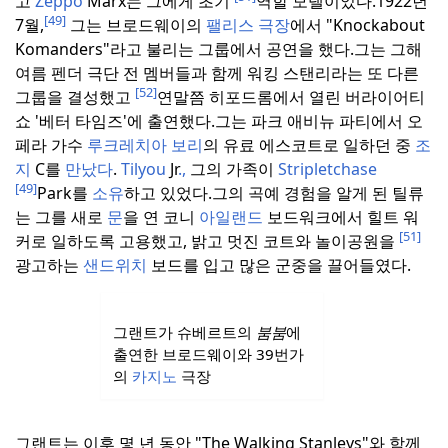
고
Zeppo
Marx는 그에게 초기
역할 모델이었다.
1922년
[49]
7월,
그는 브로드웨이의
팰리스 극장
에서 "Knockabout
Komanders"라고 불리는 그룹에서 공연을 했다.
그는 그해
여름 펜더 극단 전 멤버들과 함께 워킹 스탠리라는 또 다른
[52]
그룹을 결성했고
연말쯤 히포드롬에서 열린 버라이어티
쇼 '베터 타임즈'에 출연했다.
그는 파크 애비뉴 파티에서 오
페라 가수
루크레치아 보리
의 유료 에스코트로 일하던 중
조
지
C를
만났다
.
Tilyou
Jr
.,
그의 가족이
Stripletchase
[49]
Park를
소유
하고 있었다.
그의 곡예 경험을 알게 된 틸류
는 그를 새로
문
을 연 코니
아일랜드
보드워크에서 힐트 워
[51]
커로 일하도록 고용했고, 밝고 멋진 코트와 놀이공원을
광고하는
샌드위치
보드를 입고 많은 군중을 끌어들였다.
그랜트가 슈베르트의
붐붐
에
출연한 브로드웨이와 39번가
의
카지노
극장
그랜트는 이후 몇 년 동안 "The Walking Stanleys"와 함께