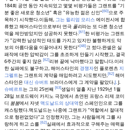
184회 공연 동안 지속되었고 몇몇 비평가들은 그랜트를 "기
[60]
분 좋은 새로운 청소년" 혹은 "유능한 젊은 신인"
으로 주
목하기 시작했다.
이듬해,
그는 윌리엄 모리스
에이전시에 합
류했고 해머스타인으로부터 연극
폴리
라는 또 다른 청소년
[61]
역을 제안받았지만 성공하지 못했다.
한 비평가는 그랜트
가 "강력한 남성적인 태도를 가지고 있지만 불행하게도 악
[48]
보의 아름다움을 이끌어내지 못한다"
고 썼다.
완셀은 실
패작에 대한 압박감이 그를 초조하게 만들기 시작했고, 결국
[62]
6주간의 좋지 않은
리뷰 끝에 낙마했다고 말합니다.
이러
한 실패에도 불구하고, 해머스타인의
경쟁자
인 플로렌츠
지
[62]
그펠트
는 그랜트의 계약을 매입하려고 시도했지만,
해머
스타인은
대신 슈버트
브라더스에게 그 계약을 팔았다.
J.
J.
[63]
슈베르트
는 그의 25번째
생일이 열흘 지난 1929년 1월
28일 브로드웨이 카지노 극장에서 초연된 프랑스 리제 코미
디
붐붐
에서 자넷
맥도날드의 상대역
인 스페인인으로 그를
캐스팅했다.
맥도널드는 나중에 그랜트가 "역할에서 절대적
으로 형편없었다"고 인정했지만, 그는 사람들에게 그를 사
[62]
랑하게 하고 쇼를
실패에서 효과적으로 구해주는 매력을