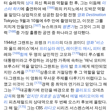
터 슬레작의
상대
외신 특파원 역할을 한 후, 그는 이듬해
미
[166]
스터 럭키
에 출연하여 배
위의 카지노에서 도박꾼 역할
을 맡았다.
상업적으로 성공한 잠수함 전쟁
영화 Destination
Tokyo는 9월과 10월에 6주 만에 촬영되었고, 이것은 그를
[167]
지치게 만들었다.
뉴스위크의
평론가
는 그것이 그의 경
[168]
력
중 가장 훌륭한 공연 중 하나라고 생각했다.
1944년 그랜트는 프랭크
카프라
의 다크 코미디
영화
'
비소
와 올드 레이스'에서
프리실라
레인
,
레이몬드
매시
,
피터
로
[169]
[170]
레와
함께
두 명의 살인적인 고모와
테디 루스벨트
대통령이라고 주장하는 괴상한 가족에 속하는 '매닉 모티머
브루스터' 역을 맡았다.
그랜트는
원래
밥
호프
에게 제안되었
[171]
[172]
지만 스케줄
상충으로 거절당한 후 그 역할을 맡았
다.
그랜트는 이 영화의 무서운 주제를 다루기가 어렵다고 느
[173]
꼈고 이것이 그의
경력 중 최악의 연기라고 믿었다.
그 해
[174]
그는
대공황기에 런던을 배경으로 한
클리포드
오데츠
감독
의 영화 '
없지만 외로운
심장
'에서
에델
배리모어와 베
리
피츠제럴드의 상대역으로 두 번째 오스카 후보에 올랐다.
[175]
그 해 말,
그는 CBS
라디오
시리즈 서스펜스에서 자신의