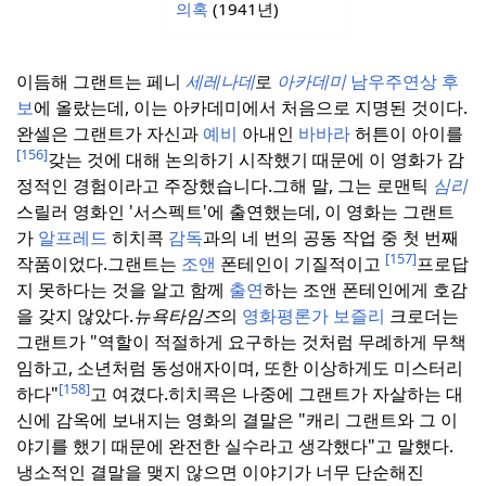
의혹
(1941년)
이듬해 그랜트는 페니
세레나데
로
아카데미
남우주연상 후
보
에 올랐는데, 이는 아카데미에서 처음으로 지명된 것이다.
완셀은 그랜트가 자신과
예비
아내인
바바라
허튼이 아이를
[156]
갖는 것에 대해 논의하기 시작했기 때문에 이 영화가 감
정적인 경험이라고 주장했습니다.
그해 말, 그는 로맨틱
심리
스릴러 영화인 '서스펙트'에 출연했는데, 이 영화는 그랜트
가
알프레드
히치콕
감독
과의 네 번의 공동 작업 중 첫 번째
[157]
작품이었다.
그랜트는
조앤
폰테인이 기질적이고
프로답
지 못하다는 것을 알고 함께
출연
하는 조앤 폰테인에게 호감
을 갖지 않았다.
뉴욕타임즈
의
영화평론가 보즐리
크로더는
그랜트가 "역할이 적절하게 요구하는 것처럼 무례하게 무책
임하고, 소년처럼 동성애자이며, 또한 이상하게도 미스터리
[158]
하다"
고 여겼다.
히치콕은 나중에 그랜트가 자살하는 대
신에 감옥에 보내지는 영화의 결말은 "캐리 그랜트와 그 이
야기를 했기 때문에 완전한 실수라고 생각했다"고 말했다.
냉소적인 결말을 맺지 않으면 이야기가 너무 단순해진