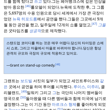
드를 함께 탔다고
쓰고
있다.
그는 페어뱅크스에 깊은 인상을
[46]
받아 중요한
롤모델이 되었다.
뉴욕에 도착한 후, 그 그룹
은 5,697명의 수용 인원으로 당시 세계에서 가장 큰 극장이
었던
뉴욕 히포드롬
에서 공연을 했다.
그들은 그곳에서 9개
[47]
월 동안 공연을 했고, 일주일에 12개의 쇼를 열었고,
그들
은 굿타임즈를
성공적
으로 제작했다.
스탠드업 코미디를 하는 것은 매우 어렵다.
당신의 타이밍은 쇼에
서 쇼로, 그리고 마을에서 마을로 바뀌어야 합니다.
당신은 항상
관객의 규모와 극장의 규모에 적응하고 있어요.
[48]
—Grant on stand-up comedy.
그랜트는
보드빌
서킷의 일부가 되었고 세인트루이스와
같
은
곳에서 공연을 하며 투어를 시작했다.
루이스,
미주리
, 클
[49]
리블랜드,
밀워키 그리고
그
는 극단의 나머지 멤버들이
[50]
영국으로
돌아왔을 때 다른 멤버들과 함께 미국에 남기로
결정했다.
그는 이 기간 동안
마르크스 형제
를 좋아하게 되었
[51]