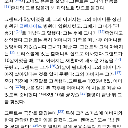
소한
사고에도 용돈을 줄였다.
그랜트는 그녀의 행동을
[18]
존처럼 그를 잃을까 봐 과잉보호 탓으로 돌렸다.
그랜트가 9살이었을 때, 그의 아버지는 그의 어머니를 정신
병원인
글렌사이드
병원에 입원시켰고, 그에게 그녀가 "긴
[24]
[15]
휴가"
로 떠났다고 말했다; 그는 후에 그녀가
죽었다고
선언했다.
그랜트는 특히 어머니가 가족을 떠난 후 어머니를
원망하며 자랐습니다.
그녀가 떠난 후, 그랜트와 그의 아버지
[25]
는
브리스톨에 있는 할머니의 집으로 이사했다.
그랜트가
[17]
10살이었을 때, 그의 아버지는 재혼하여 새로운 가정을
[26]
꾸렸고, 그랜트는 그가
31살이 될 때까지 그의 어머니가
[17]
아직 살아있다는 것을 알지 못했다; 그의 아버지는 그가
죽기 직전에 거짓말을 고백했다.
그랜트는 1935년 6월, 어머
[27]
니의
행방을 알게 된 직후에 어머니가 이 시설을 떠날 수
[28]
있도록 준비했다.
1938년 10월
궁가딘
촬영이 끝난 뒤 그
를 찾았다.
[23]
그랜트는 극장을 즐겼는데,
특히 크리스마스에 아버지와
함께 관람한 판토마임을 즐겼다.
그는 "펜더스" 또는 "밥 펜
[29]
더 무대 극단"
으로 알려진 곡예 무용수들과 친구가 되었