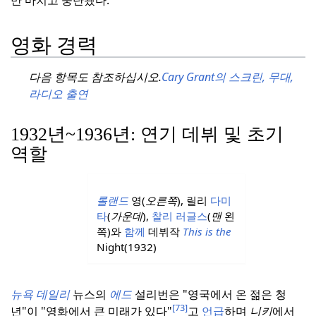
만 마치고 중단됐다.
영화 경력
다음 항목도 참조하십시오.
Cary Grant의 스크린, 무대,
라디오 출연
1932년~1936년: 연기 데뷔 및 초기
역할
롤랜드
영(
오른쪽
), 릴리
다미
타
(
가운데
),
찰리 러글스
(
맨
왼
쪽)와
함께
데뷔작
This is the
Night(1932)
뉴욕 데일리
뉴스의
에드
설리번은 "영국에서 온 젊은 청
[73]
년"이 "영화에서 큰 미래가 있다"
고
언급
하며
니키
에서