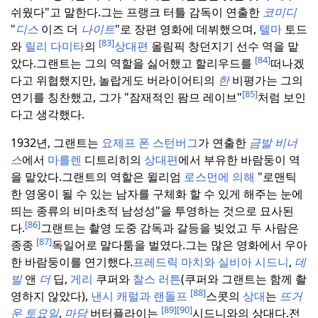
쉬웠다"고 말한다.
그는 프랭크 터틀 감독이 연출한
코미디
"
디스
이즈 더
나이트
"로 장편 영화에 데뷔했으며,
텔마
토드
[83]
와
릴리 다미타
의
상대편
올림픽 창던지기 선수 역을 맡
[84]
았다.
그랜트는 그의 역할을 싫어했고 할리우드를
떠나겠
다고 위협했지만, 놀랍게도 버라이어티의
한
비평가는 그의
[85]
연기를 칭찬했고, 그가 "잠재적인 팜므 레이브"
처럼 보인
다고 생각했다.
1932년, 그랜트는
요제프 폰 스턴버그
가 연출한
금발
비너
스
에서
마를렌
디트리히의
상대편
에서 부유한 바람둥이 역
을 맡았다.
그랜트의 역할은 윌리엄
로스먼에 의해
"로맨틱
한 영웅이 될 수 있는 남자를 구체화 할 수 있게 해주는 눈에
띄는 종류의 비마초적 남성성"을 투영하는 것으로 묘사된
[86]
다.
그랜트는 촬영 도중 감독과 갈등을 빚었고 두 사람은
[87]
종종
독일어로 말다툼을 벌였다.
그는 많은 영화에서 우아
한 바람둥이를 연기했다.
프레드릭
마치와 실비아
시드니
,
데
빌
앤
더
딥,
게리
쿠퍼와
찰스 러튼
(쿠퍼와 그랜트는 함께 촬
[88]
영하지 않았다),
낸시
캐럴과 랜돌프
스콧의
상대
는
뜨거
[89]
[90]
운
토요일
,
마담
버터플라이는
시드니와의 상대다.
전