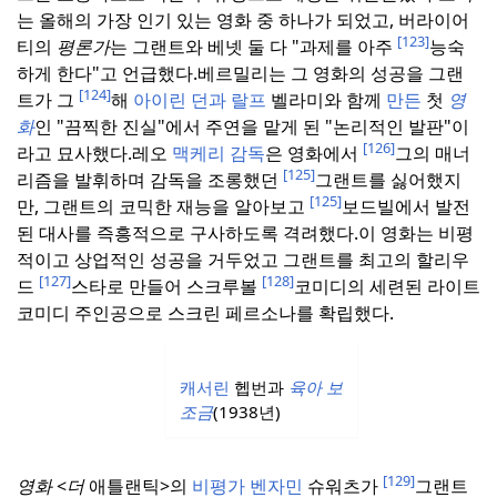
는 올해의 가장 인기 있는 영화 중 하나가 되었고, 버라이어
[123]
티의
평론가
는 그랜트와 베넷 둘 다 "과제를 아주
능숙
하게 한다"고 언급했다.
베르밀리는 그 영화의 성공을 그랜
[124]
트가 그
해
아이린
던과 랄프
벨라미와 함께
만든
첫
영
화
인 "끔찍한 진실"에서 주연을 맡게 된 "논리적인 발판"이
[126]
라고 묘사했다.
레오
맥케리 감독
은 영화에서
그의 매너
[125]
리즘을 발휘하며 감독을 조롱했던
그랜트를 싫어했지
[125]
만, 그랜트의 코믹한 재능을 알아보고
보드빌에서 발전
된 대사를 즉흥적으로 구사하도록 격려했다.
이 영화는 비평
적이고 상업적인 성공을 거두었고 그랜트를 최고의 할리우
[127]
[128]
드
스타로 만들어 스크루볼
코미디의 세련된 라이트
코미디 주인공으로 스크린 페르소나를 확립했다.
캐서린
헵번과
육아
보
조금
(1938년)
[129]
영화
<
더
애틀랜틱>의
비평가 벤자민
슈워츠가
그랜트