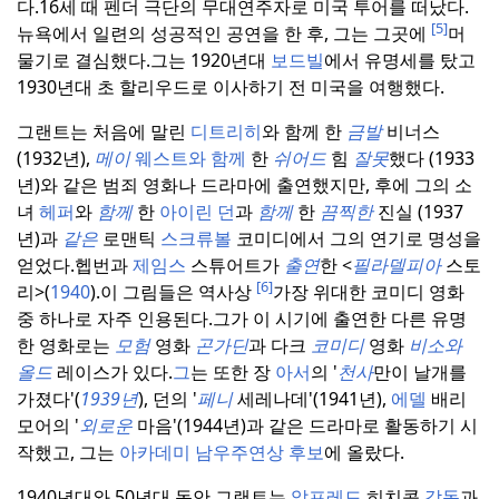
다.
16세 때 펜더 극단의 무대연주자로 미국 투어를 떠났다.
[5]
뉴욕에서 일련의 성공적인 공연을 한 후, 그는 그곳에
머
물기로 결심했다.
그는 1920년대
보드빌
에서 유명세를 탔고
1930년대 초 할리우드로 이사하기 전 미국을 여행했다.
그랜트는 처음에 말린
디트리히
와 함께 한
금발
비너스
(1932년),
메이
웨스트와 함께
한
쉬어드
힘
잘못
했다 (1933
년)와 같은 범죄 영화나 드라마에 출연했지만, 후에 그의 소
녀
헤퍼
와
함께
한
아이린 던
과
함께
한
끔찍한
진실 (1937
년)과
같은
로맨틱
스크류볼
코미디에서 그의 연기로 명성을
얻었다.
헵번과
제임스
스튜어트가
출연
한 <
필라델피아
스토
[6]
리>(
1940
).
이 그림들은 역사상
가장 위대한 코미디 영화
중 하나로 자주 인용된다.
그가 이 시기에 출연한 다른 유명
한 영화로는
모험
영화
곤가딘
과 다크
코미디
영화
비소와
올드
레이스가 있다.
그
는 또한 장
아서
의 '
천사
만이 날개를
가졌다'(
1939년
), 던의 '
페니
세레나데'(1941년),
에델
배리
모어의 '
외로운
마음'(1944년)과 같은 드라마로 활동하기 시
작했고, 그는
아카데미 남우주연상 후보
에 올랐다.
1940년대와 50년대 동안 그랜트는
알프레드
히치콕
감독
과