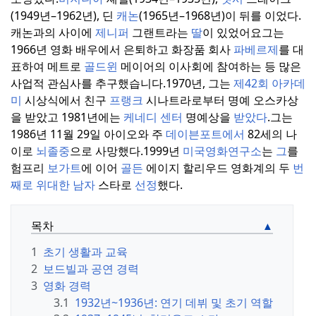
(1949년–1962년), 딘
캐논
(1965년–1968년)이 뒤를 이었다.
캐논과의 사이에
제니퍼
그랜트라는
딸
이 있었어요
그는
1966년 영화 배우에서 은퇴하고 화장품 회사
파베르제
를 대
표하여 메트로
골드윈
메이어의 이사회에 참여하는 등 많은
사업적 관심사를 추구했습니다.
1970년, 그는
제42회 아카데
미
시상식에서 친구
프랭크
시나트라로부터 명예 오스카상
을 받았고 1981년에는
케네디 센터
명예상을
받았다
.
그는
1986년 11월 29일 아이오와 주
데이븐포트에서
82세의 나
이로
뇌졸중
으로 사망했다.
1999년
미국영화연구소
는
그
를
험프리
보가트
에 이어
골든
에이지 할리우드 영화계의 두
번
째로 위대한 남자
스타로
선정
했다.
목차
1
초기 생활과 교육
2
보드빌과 공연 경력
3
영화 경력
3.1
1932년~1936년: 연기 데뷔 및 초기 역할