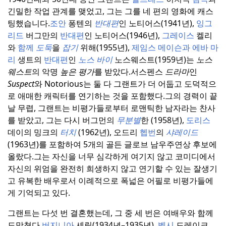
긴밀한 작업 관계를 맺었고, 그는 그를 네 편의 영화에 캐스
팅했습니다.
조안
퐁텐의
반대편
인 노티어스(1941년),
잉그
리드
버그만의
반대편
인 노티어스(1946년),
그레이스
켈리
와
함께
도둑
을
잡기
위해(1955년),
제임스
메이슨과 에바 마
리
생트의
반대편
인
노스 바이
노스웨스트(1959년)는
노스
웨스트
의 악명
높은 평가
를 받았다.
서스펜스
드라마
인
Suspect
와 Notorious는 둘 다 그랜트가 더 어둡고 도덕적으
로 애매한 캐릭터를 연기하는 것을 포함했다.
그의 경력이 끝
날 무렵, 그랜트는 비평가들로부터 로맨틱한 남자라는 찬사
를 받았고, 그는 다시 버그먼의
무분별
한 (1958년),
도리스
데이의 밍크의
터치
(1962년), 오드리
헵번
의
샤레이드
(1963년)를 포함하여 5개의 골든 글로브 남우주연상 후보에
올랐다.
그는 자신을 너무 심각하게 여기지 않고 코미디에서
자신의 위엄을 완전히 희생하지 않고 연기할 수 있는 잘생기
고 유복한 배우로서 이례적으로 폭넓은 어필로 비평가들에
게 기억되고 있다.
그랜트는 다섯 번 결혼했는데, 그 중 세 번은 여배우와 함께
도망쳤다.
버지니아
셰릴(1934년–1935년),
벳시
드레이크