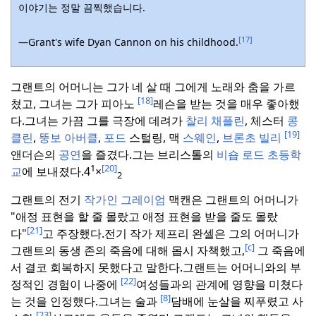
이야기는 정말 끔찍했습니다.
[17]
—Grant's wife Dyan Cannon on his childhood.
그랜트의 어머니는 그가 네 살 때 그에게 노래와 춤을 가르
[18]
쳤고, 그녀는 그가 피아노
레슨을 받는 것을 매우 좋아했
다.
그녀는 가끔 그를 극장에 데려가
찰리
채플린
, 체스터
콩
[19]
클린
,
뚱보 아버클
,
포드
스털링, 맥
스웨인
,
브론초 빌리
앤더슨의
공연
을 즐겼다.
그는 브리스톨의
비숍 로드 초등학
[20]
1
+
교
에 보내졌다.
4
×
2
그랜트의 전기
작가인 그레이엄
맥캔은 그랜트의 어머니가
"애정 표현을 할 줄 몰랐고 애정 표현을 받을 줄도 몰랐
[21]
다"
고 주장했다.
전기 작가 제프리 완셀은 그의 어머니가
[c]
그랜트의 동생 존의 죽음에 대해 몹시 자책했고,
그 죽음에
서 결코 회복하지 못했다고 말한다.
그랜트는 어머니와의 부
[22]
정적인 경험이 나중에
여성들과의 관계에 영향을 미쳤다
[8]
는 것을 인정했다.
그녀는 술과
담배에 눈살을 찌푸렸고 사
[23]