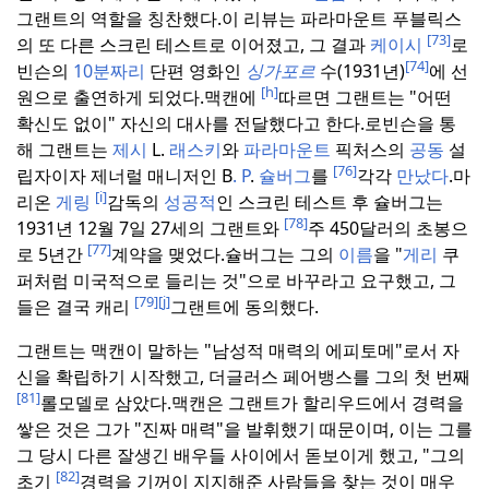
그랜트의 역할을 칭찬했다.
이 리뷰는 파라마운트 푸블릭스
[73]
의 또 다른 스크린 테스트로 이어졌고, 그 결과
케이시
로
[74]
빈슨의
10분짜리
단편 영화인
싱가포르
수(1931년)
에 선
[h]
원으로 출연하게 되었다.
맥캔에
따르면 그랜트는 "어떤
확신도 없이" 자신의 대사를 전달했다고 한다.
로빈슨을 통
해 그랜트는
제시
L.
래스키
와
파라마운트
픽처스의
공동
설
[76]
립자이자 제너럴 매니저인 B
. P
.
슐버그
를
각각
만났다
.
마
[i]
리온
게링
감독의
성공적
인 스크린 테스트 후 슐버그는
[78]
1931년 12월 7일 27세의 그랜트와
주 450달러의 초봉으
[77]
로 5년간
계약을 맺었다.
슐버그는 그의
이름
을 "
게리
쿠
퍼처럼 미국적으로 들리는 것"으로 바꾸라고 요구했고, 그
[79]
[j]
들은 결국 캐리
그랜트에 동의했다.
그랜트는 맥캔이 말하는 "남성적 매력의 에피토메"로서 자
신을 확립하기 시작했고, 더글러스 페어뱅스를 그의 첫 번째
[81]
롤모델로 삼았다.
맥캔은 그랜트가 할리우드에서 경력을
쌓은 것은 그가 "진짜 매력"을 발휘했기 때문이며, 이는 그를
그 당시 다른 잘생긴 배우들 사이에서 돋보이게 했고, "그의
[82]
초기
경력을 기꺼이 지지해준 사람들을 찾는 것이 매우