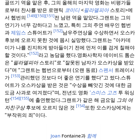
골뜨기 역을 맡은 후, 그의 올해의 마지막 영화는 비평가들
로부터 찬사를 받은 로맨틱
코미디
<
필라델피아
스토리>에
[149]
[150]
[151]
서 헵번의
전 남편 역을 맡았다.
그랜트는 그의
연기가 너무 강하다고 느꼈고, 특히 그의 주연 배우인 헵번
[152]
과
제임스
스튜어트가
남우주연상을 수상하면서 오스카
후보에 오르지 못한 것에 몹시 실망했다.
그랜트는 "아카데
미가 나를 진지하게 받아들이기 전에 먼저 이를 검게 칠해야
[152]
할 것이다."
라고 농담을 했다.
영화사학자 데이비드 톰슨
은 "
필라델피아
스토리"로 "잘못된 남자가 오스카상을 받았
다"며 "그랜트는 헵번으로부터 (오랜 동료)
스펜서
트레이시
[153]
가
관리했던 것보다 더 좋은 연기를 했다"고 썼다.
스튜
어트가 오스카상을 받은 것은 "수상을 빼앗긴 것에 대한 금
도금 사과로 여겨졌다"며, 전년도 영화
'스미스 고즈
투 워싱
[154]
[155]
턴'
에 출연했었다.
그랜트가 같은 해 금요일
그의 여
[154]
자친구상
후보에 오르지 않은 것
또한 오스카상에게는
"부작위의 죄"이다.
Joan
Fontaine과
함께