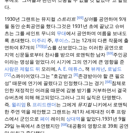
후에도 "그녀들과 완전히 소통할 수 없을 것 같았다"고 말했
다.
[69]
1930년 그랜트는 뮤지컬
스트리트
싱어
를 공연하며 9개
월 동안 순회공연을 했다.
그것은 1931년 초에 끝났고 슈버
츠는 그를 세인트
무니의
무대
에서 공연하며 여름을 보내도
록 초대했다.
미주리
주,
루이스
. 그는 12개의 다른 작품에 출
[70]
[g]
연하여 87개의
쇼를 선보였다.
그는 이러한 공연으로
[69]
지역 신문들로부터 찬사를 받으며 로맨틱한 남자
주인공
이라는 명성을 얻었다.
이 시기에 그의 연기에 큰 영향을 준
사람은 제럴드 뒤
모리에,
A. E. 매튜스
, 잭
뷰캐넌
,
로널드
[72]
[8]
스콰이어였다.
그는 "호감받고
존경받아야 할 큰 필요
[68]
성" 때문에 연기에 끌렸다고 인정했다.
그는 경기
침체로
인한 재정적인 어려움 때문에 감봉 받기를 거부하면서 결국
슈버츠에 의해 해고되었다.
그러나 그의 실직은 단명했다.
즉
, 윌리엄
B.
프리드랜더
는 그에게
뮤지컬
니키에서 로맨틱
한 주연 역을 제안했고 그랜트는 제1차 세계대전 이후 프랑
스에서 군인으로
페이
레이의
상대역
을 맡았다.
1931년 9월
[68]
29일 뉴욕에서 초연됐지만
대공황의 영향으로 39회 공연