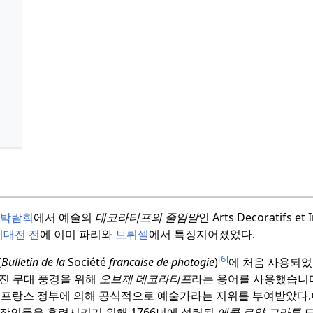
s 박람회
에서 예술의
데코라티프의 줄임말
인 Arts Decoratifs et I
계대전 전
에 이미 파리와
브뤼셀
에서 특징지어졌었다.
[6]
(
Bulletin de la
Société
francaise de photogie
)
에 처음 사용되었
진 무대 풍경을 위해
오브제 데코라티프
라는 용어를 사용했습니
들이 프랑스 정부에 의해 공식적으로 예술가라는 지위를 부여받았다.
장인들을 훈련시키기 위해 1766년에 설립된
에콜 로얄 그라투
드