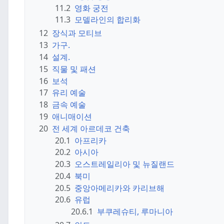
11.2
영화 궁전
11.3
모델라인의 합리화
12
장식과 모티브
13
가구.
14
설계.
15
직물 및 패션
16
보석
17
유리 예술
18
금속 예술
19
애니매이션
20
전 세계 아르데코 건축
20.1
아프리카
20.2
아시아
20.3
오스트레일리아 및 뉴질랜드
20.4
북미
20.5
중앙아메리카와 카리브해
20.6
유럽
20.6.1
부쿠레슈티, 루마니아