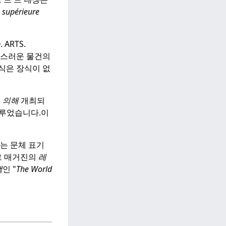
 supérieure
ARTS.
치스러운 물건의
식은 장식이 없
에
의해
개최되
다루었습니다.
이
는 문체 표기
엘르 매거진의
레
책
인 "
The World