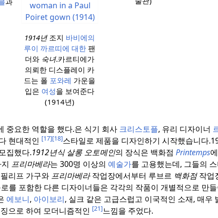
술관)
이블
과
1914년
조지
바비에의
루이
까르띠에 대한
팬
더와
숙녀
.
카르티에가
의뢰한 디스플레이 카
드는 폴
포와레
가운을
입은
여성
을 보여준다
(1914년)
 중요한 역할을 했다.
은 식기 회사
크리스토플
, 유리 디자이너
[17]
[18]
보다 현대적인
스타일로 제품을 디자인하기 시작했습니다.
1
모집했다.
1912년식 살롱 오토메인
의 장식은 백화점
Printemps
까지
프리마베라
는 300명 이상의
예술가
를 고용했는데, 그들의 
필리프 가구와
프리마베라
작업장에서부터 루브르
백화점
작업장
폴로를 포함한 다른 디자이너들은 각각의 작품이 개별적으로 만
은
에보니
,
아이보리
, 실크 같은 고급스럽고 이국적인 소재, 매우
[21]
 특징으로 하여 모더니즘적인
느낌을 주었다.