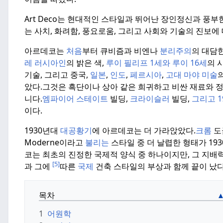
Art Deco는 현대적인 스타일과 뛰어난 장인정신과 풍
는 사치, 화려함, 풍요로움, 그리고 사회와 기술의 진보에
아르데코는
처음
부터 큐비즘과 비엔나
분리주의
의 대담
레 러시아인
의 밝은 색,
루이 필리프
1세와 루이
16세
의 
기술, 그리고 중국,
일본
,
인도
,
페르시아
,
고대 마야
미술
았다.
그것은 흑단이나 상아 같은 희귀하고 비싼 재료와 
니다.
엠파이어 스테이트
빌딩,
크라이슬러
빌딩,
그리고 1
이다.
1930년대
대공황기
에 아르데코는 더 가라앉았다.
크롬
도
Moderne이라고
불리는
스타일 중 더 날렵한 형태가 19
코는 최초의 진정한 국제적 양식 중 하나이지만, 그 지배
[5]
과 그에
따른
국제
건축 스타일의 부상과 함께 끝이 났다
목차
1
어원학