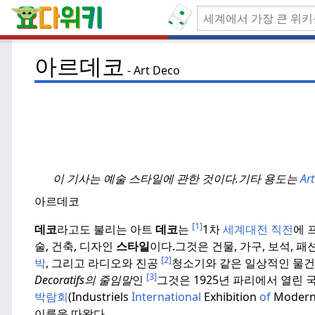
아르데코
Art Deco
이 기사는 예술 스타일에 관한 것이다.
기타 용도는
Art
아르데코
[1]
데코
라고도 불리는 아트
데코
는
1차
세계대전 직전
에 
술, 건축, 디자인
스타일
이다.
그것은 건물, 가구, 보석, 패
[2]
박
, 그리고 라디오와 진공
청소기와 같은 일상적인 물건
[3]
Decoratifs의 줄임말
인
그것은 1925년 파리에서 열린 
박람회
(Industriels
International
Exhibition
of
Modern 
이름을 따왔다.