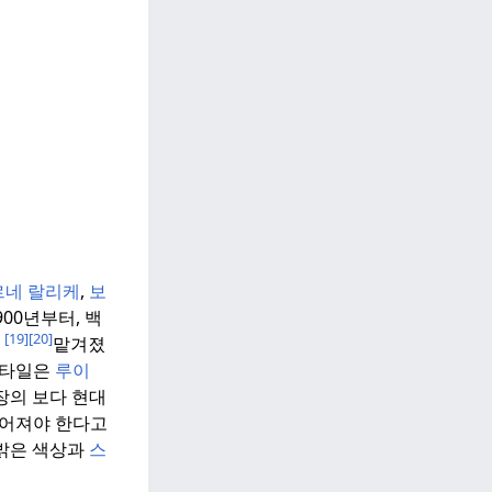
르네 랄리케
,
보
900년부터, 백
[19]
[20]
에
맡겨졌
스타일은
루이
의 보다 현대
들어져야 한다고
 밝은 색상과
스