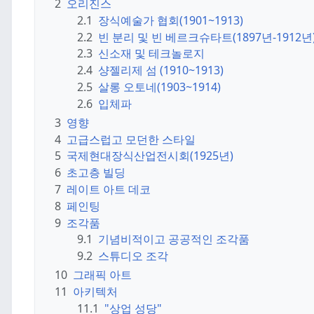
2
오리진스
2.1
장식예술가 협회(1901~1913)
2.2
빈 분리 및 빈 베르크슈타트(1897년-1912년
2.3
신소재 및 테크놀로지
2.4
샹젤리제 섬 (1910~1913)
2.5
살롱 오토네(1903~1914)
2.6
입체파
3
영향
4
고급스럽고 모던한 스타일
5
국제현대장식산업전시회(1925년)
6
초고층 빌딩
7
레이트 아트 데코
8
페인팅
9
조각품
9.1
기념비적이고 공공적인 조각품
9.2
스튜디오 조각
10
그래픽 아트
11
아키텍처
11.1
"상업 성당"