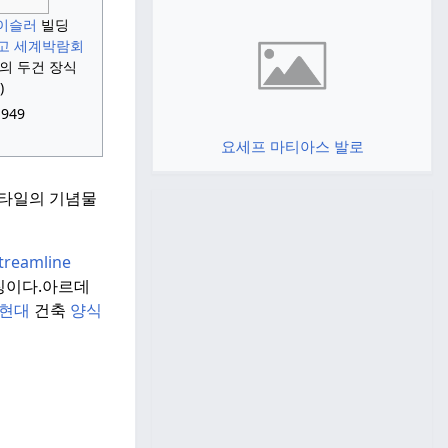
이슬러
빌딩
고 세계박람회
의 두건 장식
)
1949
요세프 마티아스 발로
스타일의 기념물
treamline
징이다.
아르데
현대
건축
양식