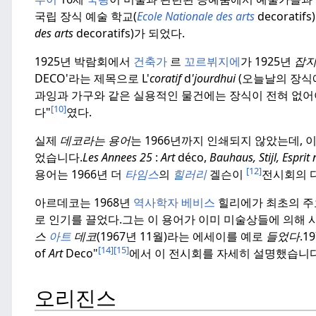
국립 장식 예술 학교(
Ecole Nationale des arts
decorati
des arts
decoratifs)가 되었다.
1925년 박람회에서
건축가
르
꼬르뷔지에
가 1925년
잡
DECO'라는 제목으로 L'
coratif
d
'jourdhui
(오늘날의 장식
과잉과 가구와 같은 실용적인 물건에는 장식이 전혀 없어야
[10]
다"
였다.
실제
데코라는 용어
는 1966년까지 인쇄되지 않았는데,
었습니다.
Les Annees 25
:
Art
déco,
Bauhaus, Stijl, Esprit
[12]
용어는 1966년 더
타임스
의
힐러리
겔슨이
전시회의 
아르데코는 1968년
역사학자 베비스
힐리에가 최초의 
로 인기를 끌었다.
그는 이 용어가 이미 미술상들에 의해 
스
아트
데코
(1967년 11월)라는 에세이를 예로
들었다
.
1
[14]
[15]
of
Art
Deco"
에서 이 전시회를 자세히 설명했습니다
오리진스