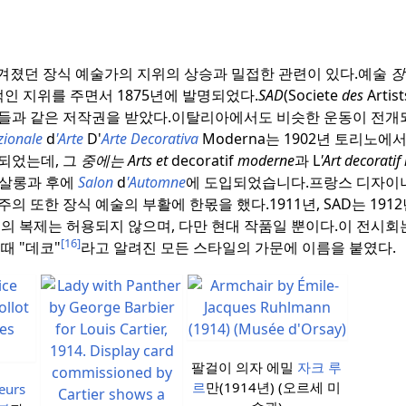
겨졌던 장식 예술가의 지위의 상승과 밀접한 관련이 있다.
예술
장
인 지위를 주면서 1875년에 발명되었다.
SAD
(Societe
des
Artis
들과 같은 저작권을 받았다.
이탈리아에서도 비슷한 운동이 전개
zionale
d
'Arte
D'
Arte Decorativa
Moderna는 1902년 토리노에
되었는데, 그
중에는 Arts et
decoratif
moderne
과 L
'Art decorati
 살롱과 후에
Salon
d
'Automne
에 도입되었습니다.
프랑스 디자이
주의 또한 장식 예술의 부활에 한몫을 했다.
1911년, SAD는 19
의 복제는 허용되지 않으며, 다만 현대 작품일 뿐이다.
이 전시회는
[16]
때 "데코"
라고 알려진 모든 스타일의 가문에 이름을 붙였다.
팔걸이 의자 에밀
자크 루
르
만(1914년) (오르세 미
eurs