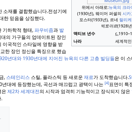
위에서 아래로:
뉴욕의 크라
부한 소재를 결합했습니다.
전성기에
(1930년), 웨이머 퍼셀의
시카
 대한 믿음을 상징했다.
포스터(1933년), 르네
랄리케
빅토아르
(1928년
한 기하학적 형태,
파우비즘
과
발
액티브 년수
c.
1910–
시대의 가구들의 업데이트된 장인
나라
세계적인
의 이국적인 스타일에 영향을 받
정교한 장인 정신을 특징으로 했습
920년대와 1930년대에 지어진 뉴욕의 다른 고층 빌딩들
은 이 
금,
스테인리스
스틸, 플라스틱 등 새로운
재료
가 도착했습니다.
S
[4]
30년대에 등장했는데, 곡선과 매끄럽고 광택이 나는
표면이 특
력은
제2차 세계대전
의 시작과 엄격히 기능적이고 장식되지 않은
.