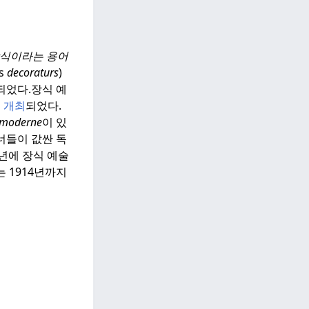
식이라는 용어
ts
decoraturs
)
되었다.
장식 예
서
개최
되었다.
f moderne
이 있
너들이 값싼 독
12년에 장식 예술
 1914년까지