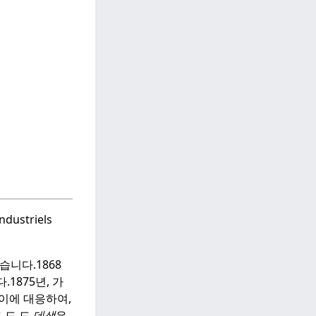
ndustriels
습니다.
1868
다.
1875년, 가
이에 대응하여,
 드 드
데생
은