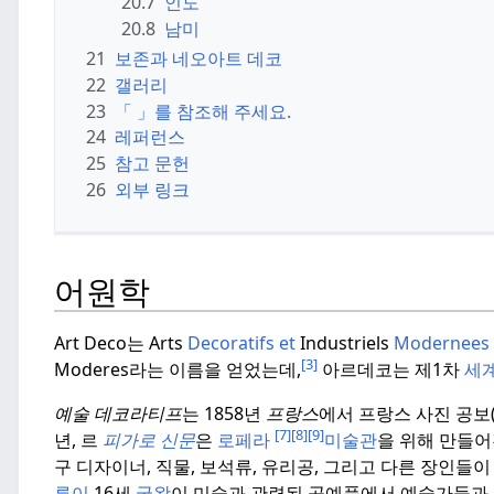
20.7
인도
20.8
남미
21
보존과 네오아트 데코
22
갤러리
23
「 」를 참조해 주세요.
24
레퍼런스
25
참고 문헌
26
외부 링크
어원학
Art Deco는 Arts
Decoratifs et
Industriels
Modernee
[3]
Moderes라는 이름을 얻었는데,
아르데코는 제1차
세
예술 데코라티프
는 1858년
프랑스
에서 프랑스 사진 공보
[7]
[8]
[9]
년, 르
피가로
신문
은
로페라
미술관
을 위해 만들어
구 디자이너, 직물, 보석류, 유리공, 그리고 다른 장인
루이
16세
국왕
이 미술과 관련된 공예품에서 예술가들과 