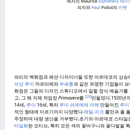
에서의 Maurice
Dufréne의 테
의자와
Paul
Pollot의
카펫
파리의 백화점과 패션 디자이너들 또한 아르데코의 상승에
석상 루이
까르띠에와
부쉐롱
과 같은 유명한 기업들이 
화점은 그들의 디자인 스튜디오에서 일할 장식 예술가를 
[20]
고, 그 해 자체 작업장
Primavera
를
만들었다.
1920년
14세,
루이
16세, 특히
루이
쉬에에에 의해
만들어진
루이
적인 형태에 이르기까지 다양했다.
에밀-자크
룰만과 폴 
주장하며 대량 생산을 거부했다.
초기의 아르데코 스타일
타일화
된 모티브, 특히 모든 색의 꽃바구니와 꽃다발을